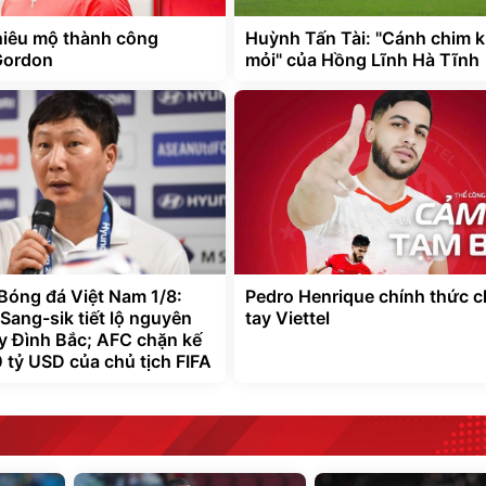
chiêu mộ thành công
Huỳnh Tấn Tài: "Cánh chim 
Gordon
mỏi" của Hồng Lĩnh Hà Tĩnh
 Bóng đá Việt Nam 1/8:
Pedro Henrique chính thức c
Sang-sik tiết lộ nguyên
tay Viettel
y Đình Bắc; AFC chặn kế
 tỷ USD của chủ tịch FIFA