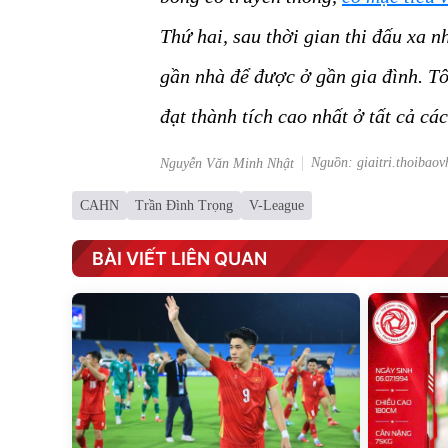
Thứ hai, sau thời gian thi đấu xa 
gần nhà để được ở gần gia đình. T
đạt thành tích cao nhất ở tất cả cá
Nguồn: giaitri.thoibaov
Nguyễn Văn Minh Nhật
CAHN
Trần Đình Trọng
V-League
BÀI VIẾT LIÊN QUAN