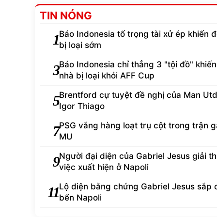
TIN NÓNG
Báo Indonesia tố trọng tài xử ép khiến đ
1
bị loại sớm
Báo Indonesia chỉ thẳng 3 "tội đồ" khiến
3
nhà bị loại khỏi AFF Cup
Brentford cự tuyệt đề nghị của Man Ut
5
Igor Thiago
PSG vắng hàng loạt trụ cột trong trận 
7
MU
Người đại diện của Gabriel Jesus giải th
9
việc xuất hiện ở Napoli
Lộ diện bằng chứng Gabriel Jesus sắp 
11
bến Napoli