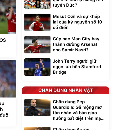
tuyển Đức?
Mesut Ozil và sự khép
lại của kỷ nguyên số 10
cổ điển
Cúp bạc Man City hay
EOS
thánh đường Arsenal
cho Samir Nasri?
John Terry người giữ
ngọn lửa hồn Stamford
Bridge
CHÂN DUNG NHÂN VẬT
Chân dung Pep
up
Guardiola: Gã mộng mơ
nh
tàn nhẫn và bản giao
đuôi
hưởng bất diệt trên mặt
cỏ xanh
Chân dung Aaron