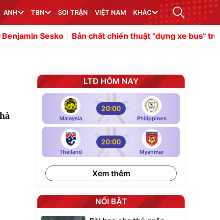
ANH
TBN
SOI TRẬN
VIỆT NAM
KHÁC
Bản chất chiến thuật "dựng xe bus" trong bóng đá
Malo
LTĐ HÔM NAY
20:00
nhà
Malaysia
Philippines
20:00
Thailand
Myanmar
Xem thêm
NỔI BẬT