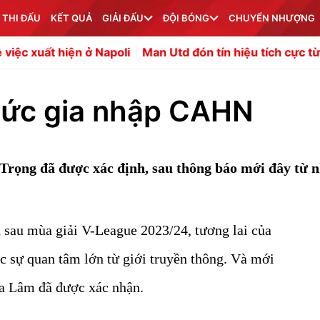
 THI ĐẤU
KẾT QUẢ
GIẢI ĐẤU
ĐỘI BÓNG
CHUYỂN NHƯỢNG
Napoli
Man Utd đón tín hiệu tích cực từ Benjamin Sesko
hức gia nhập CAHN
Trọng đã được xác định, sau thông báo mới đây từ 
sau mùa giải V-League 2023/24, tương lai của
 sự quan tâm lớn từ giới truyền thông. Và mới
a Lâm đã được xác nhận.