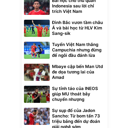
Bài học cho thủ quân
Indonesia sau lời chỉ
trích Việt Nam
Đình Bắc vươn tầm châu
Á và bài học từ HLV Kim
Sang-sik
Tuyển Việt Nam thắng
Campuchia nhưng đừng
để ngôi đầu đánh lừa
Mbaye cập bến Man Utd
đe dọa tương lai của
Amad
Sự tỉnh táo của INEOS
giúp MU thoát bẫy
chuyển nhượng
Sự sụp đổ của Jadon
Sancho: Từ bom tấn 73
triệu bảng đến dự đoán
giải nghệ sớm