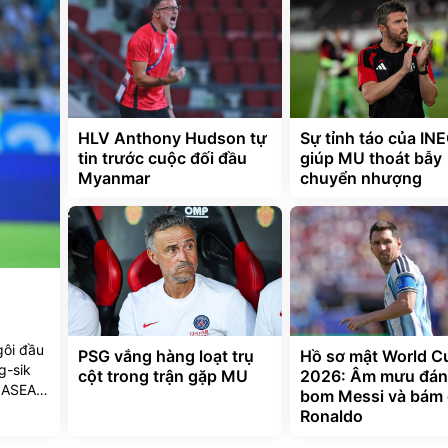
HLV Anthony Hudson tự
Sự tỉnh táo của IN
tin trước cuộc đối đầu
giúp MU thoát bẫy
Myanmar
chuyển nhượng
gôi đầu
PSG vắng hàng loạt trụ
Hồ sơ mật World C
g-sik
cột trong trận gặp MU
2026: Âm mưu đá
t ASEAN
bom Messi và bám 
Ronaldo