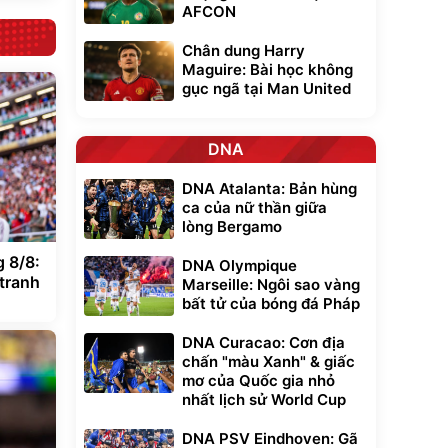
AFCON
Chân dung Harry
Maguire: Bài học không
gục ngã tại Man United
DNA
DNA Atalanta: Bản hùng
ca của nữ thần giữa
lòng Bergamo
 8/8:
DNA Olympique
 tranh
Marseille: Ngôi sao vàng
bất tử của bóng đá Pháp
DNA Curacao: Cơn địa
chấn "màu Xanh" & giấc
mơ của Quốc gia nhỏ
nhất lịch sử World Cup
DNA PSV Eindhoven: Gã