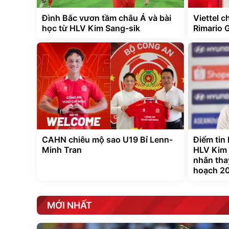
Đình Bắc vươn tầm châu Á và bài
Viettel 
học từ HLV Kim Sang-sik
Rimario 
CAHN chiêu mộ sao U19 Bỉ Lenn-
Điểm tin
Minh Tran
HLV Kim 
nhân tha
hoạch 20
MỚI NHẤT