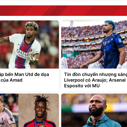
p bến Man Utd đe dọa
Tin đồn chuyển nhượng sáng
i của Amad
Liverpool có Araujo; Arsenal
Esposito với MU