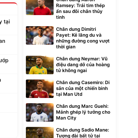
Ramsey: Trái tim thép
ẩn sau đôi chân thủy
tinh
 tại
Chân dung Dimitri
Payet: Kẻ lãng du và
ian
những đường cong vượt
thời gian
Chân dung Neymar: Vũ
cướp
điệu dang dở của hoàng
tử không ngai
n
Chân dung Casemiro: Di
sản của một chiến binh
tại Man Utd
Chân dung Marc Guehi:
Mảnh ghép lý tưởng cho
Man City
a
Chân dung Sadio Mane:
Tượng đài bất tử tại