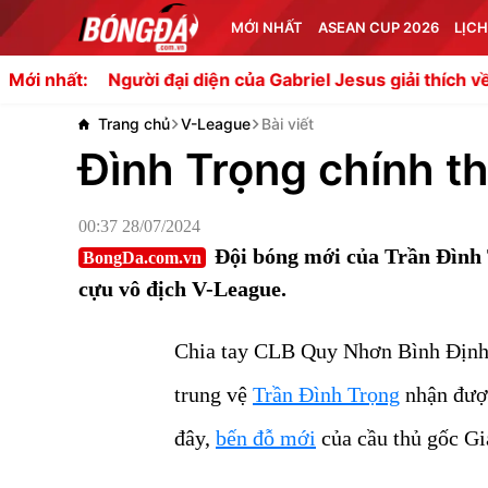
MỚI NHẤT
ASEAN CUP 2026
LỊCH
 đại diện của Gabriel Jesus giải thích về việc xuất hiện ở 
Mới nhất:
Trang chủ
V-League
Bài viết
Đình Trọng chính t
00:37 28/07/2024
Đội bóng mới của Trần Đình 
BongDa.com.vn
cựu vô địch V-League.
Chia tay CLB Quy Nhơn Bình Định 
trung vệ
Trần Đình Trọng
nhận được
đây,
bến đỗ mới
của cầu thủ gốc Gi