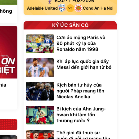
16:30 - 11-08-2026
Adelaide United
Cong An Ha Noi
VS
không
KÝ ỨC SÂN CỎ
Cơn ác mộng Paris và
90 phút kỳ lạ của
Ronaldo năm 1998
Khi áp lực quốc gia đẩy
Messi đến giới hạn từ bỏ
hia
Kịch bản tự hủy của
người Pháp mang tên
Nicolas Anelka
Bi kịch của Ahn Jung-
hwan khi làm tổn
thương nước Ý
Thế giới đã thực sự
quên đi nỗi sợ mang tên