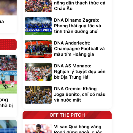
nông dân thách thức cả
Châu Âu
DNA Dinamo Zagreb:
ủa
Phong thái quý tộc và
tinh thần đường phố
DNA Anderlecht:
Champagne Football và
màu tím Hoàng gia
DNA AS Monaco:
Nghịch lý tuyệt đẹp bên
bờ Địa Trung Hải
DNA Gremio: Không
Joga Bonito, chỉ có máu
rọng
và nước mắt
nhà bị
OFF THE PITCH
Vì sao Quả bóng vàng
Rodri đứng ngoài cuộc