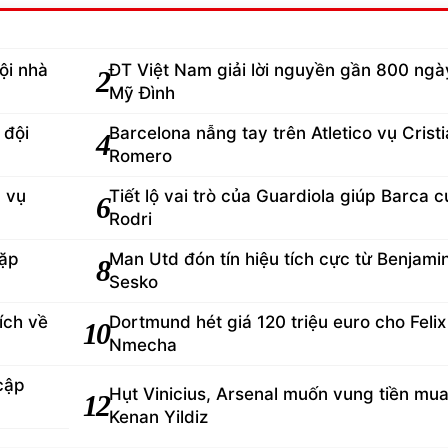
ội nhà
ĐT Việt Nam giải lời nguyền gần 800 ngày
2
Mỹ Đình
 đội
Barcelona nẫng tay trên Atletico vụ Crist
4
Romero
d vụ
Tiết lộ vai trò của Guardiola giúp Barca 
6
Rodri
gặp
Man Utd đón tín hiệu tích cực từ Benjami
8
Sesko
ích về
Dortmund hét giá 120 triệu euro cho Felix
10
Nmecha
cập
Hụt Vinicius, Arsenal muốn vung tiền mu
12
Kenan Yildiz