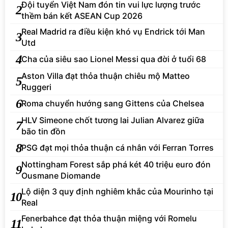
Đội tuyển Việt Nam đón tin vui lực lượng trước
2
thềm bán kết ASEAN Cup 2026
Real Madrid ra điều kiện khó vụ Endrick tới Man
3
Utd
4
Cha của siêu sao Lionel Messi qua đời ở tuổi 68
Aston Villa đạt thỏa thuận chiêu mộ Matteo
5
Ruggeri
6
Roma chuyển hướng sang Gittens của Chelsea
HLV Simeone chốt tương lai Julian Alvarez giữa
7
bão tin đồn
8
PSG đạt mọi thỏa thuận cá nhân với Ferran Torres
Nottingham Forest sắp phá két 40 triệu euro đón
9
Ousmane Diomande
Lộ diện 3 quy định nghiêm khắc của Mourinho tại
10
Real
Fenerbahce đạt thỏa thuận miệng với Romelu
11