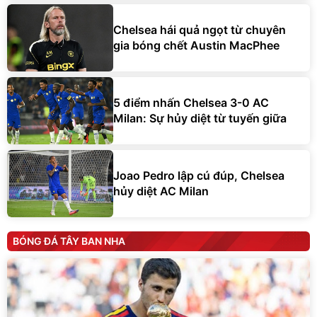
Chelsea hái quả ngọt từ chuyên
gia bóng chết Austin MacPhee
5 điểm nhấn Chelsea 3-0 AC
Milan: Sự hủy diệt từ tuyến giữa
Joao Pedro lập cú đúp, Chelsea
hủy diệt AC Milan
BÓNG ĐÁ TÂY BAN NHA