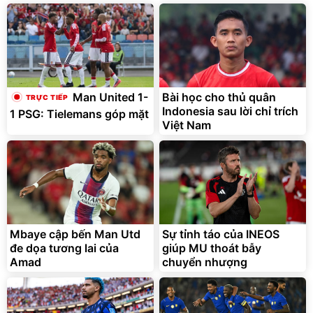
Bài học cho thủ quân
Man United 1-
Indonesia sau lời chỉ trích
1 PSG: Tielemans góp mặt
Việt Nam
Mbaye cập bến Man Utd
Sự tỉnh táo của INEOS
đe dọa tương lai của
giúp MU thoát bẫy
Amad
chuyển nhượng