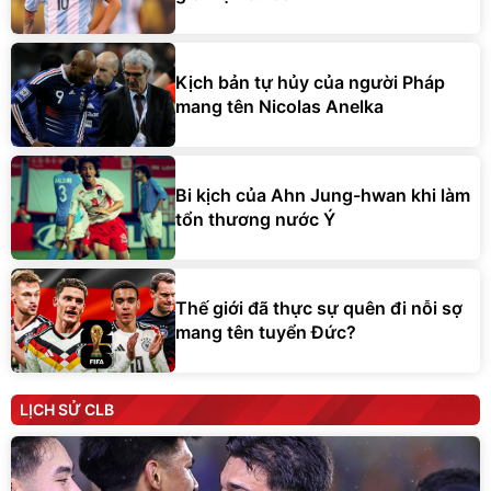
Kịch bản tự hủy của người Pháp
mang tên Nicolas Anelka
Bi kịch của Ahn Jung-hwan khi làm
tổn thương nước Ý
Thế giới đã thực sự quên đi nỗi sợ
mang tên tuyển Đức?
LỊCH SỬ CLB