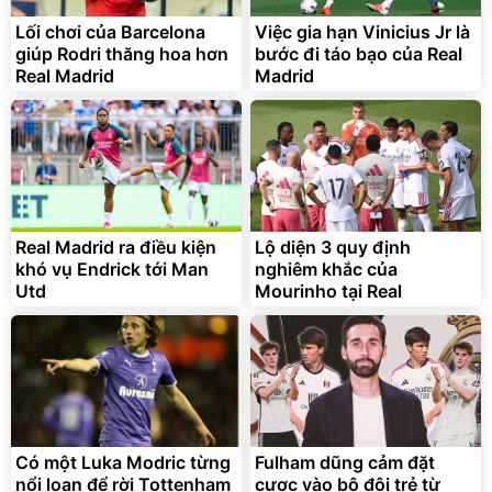
Lối chơi của Barcelona
Việc gia hạn Vinicius Jr là
giúp Rodri thăng hoa hơn
bước đi táo bạo của Real
Real Madrid
Madrid
Bạt phủ xe ô tô cao cấp,
Xe đạp điện trợ lực G-
tráng nhôm 03 lớp
Force C14 gấp gọn bỏ cốp
tiện lợi
392.000
9.900.000
đ
đ
325.000
7.092.000
Real Madrid ra điều kiện
đ
Lộ diện 3 quy định
đ
khó vụ Endrick tới Man
nghiêm khắc của
Đã bán nhiều
Đang xem nhiều
Utd
Mourinho tại Real
G-FORCE VIETNA
Có một Luka Modric từng
Fulham dũng cảm đặt
nổi loạn để rời Tottenham
cược vào bộ đôi trẻ từ