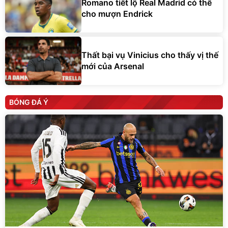
Romano tiết lộ Real Madrid có thể
cho mượn Endrick
Thất bại vụ Vinicius cho thấy vị thế
mới của Arsenal
BÓNG ĐÁ Ý