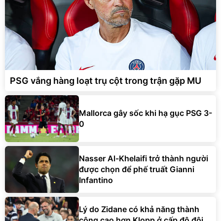
PSG vắng hàng loạt trụ cột trong trận gặp MU
Mallorca gây sốc khi hạ gục PSG 3-
0
Nasser Al-Khelaifi trở thành người
được chọn để phế truất Gianni
Infantino
Lý do Zidane có khả năng thành
công cao hơn Klopp ở cấp độ đội