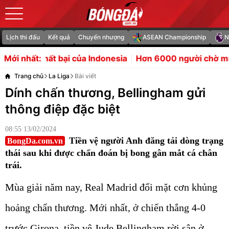
Lịch thi đấu
Kết quả
Chuyển nhượng
ASEAN Championship
N
Indonesia
Hơn 6000 người chờ mua vé bán kết ASEAN C
Mới nhất:
Trang chủ
La Liga
Bài viết
Dính chấn thương, Bellingham gửi
thông điệp đặc biệt
08:55 13/02/2024
Tiền vệ người Anh đăng tải dòng trạng
BongDa.com.vn
thái sau khi được chẩn đoán bị bong gân mắt cá chân
trái.
Mùa giải năm nay, Real Madrid đối mặt cơn khủng
hoảng chấn thương. Mới nhất, ở chiến thắng 4-0
trước Girona, tiền vệ Jude Bellingham rời sân ở