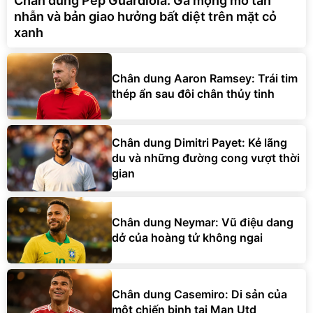
Chân dung Pep Guardiola: Gã mộng mơ tàn
nhẫn và bản giao hưởng bất diệt trên mặt cỏ
xanh
Chân dung Aaron Ramsey: Trái tim
thép ẩn sau đôi chân thủy tinh
Chân dung Dimitri Payet: Kẻ lãng
du và những đường cong vượt thời
gian
Chân dung Neymar: Vũ điệu dang
dở của hoàng tử không ngai
Chân dung Casemiro: Di sản của
một chiến binh tại Man Utd