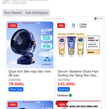
08:55 13/02/2024
Real Madrid
Jude Bellingham
ADVERTISEMENT
-63%
-6%
Quạt tích điện kẹp bàn mini
Serum Vaseline Gluta-Hya
để bàn
Dưỡng Da Sáng Mịn Sau 7
Ngày
219.000
150.000
đ
đ
79.000
141.000
đ
đ
Flash Sale
Deal hot
Unilever
-63%
-50%