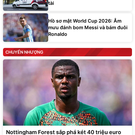
tài
Hồ sơ mật World Cup 2026: Âm
mưu đánh bom Messi và bám đuôi
Ronaldo
CHUYỂN NHƯỢNG
Nottingham Forest sắp phá két 40 triệu euro