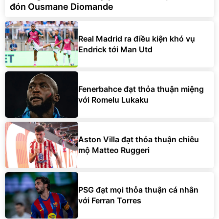
đón Ousmane Diomande
Real Madrid ra điều kiện khó vụ
Endrick tới Man Utd
Fenerbahce đạt thỏa thuận miệng
với Romelu Lukaku
Aston Villa đạt thỏa thuận chiêu
mộ Matteo Ruggeri
PSG đạt mọi thỏa thuận cá nhân
với Ferran Torres