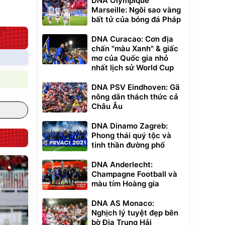
DNA Olympique
G-FORCE VIETNA
Marseille: Ngôi sao vàng
bất tử của bóng đá Pháp
DNA Curacao: Cơn địa
chấn "màu Xanh" & giấc
mơ của Quốc gia nhỏ
nhất lịch sử World Cup
DNA PSV Eindhoven: Gã
nông dân thách thức cả
Châu Âu
DNA Dinamo Zagreb:
Phong thái quý tộc và
tinh thần đường phố
DNA Anderlecht:
Champagne Football và
màu tím Hoàng gia
DNA AS Monaco:
Nghịch lý tuyệt đẹp bên
bờ Địa Trung Hải