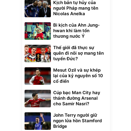
Kịch bản tự hủy của
người Pháp mang tên
Nicolas Anelka
Bi kịch của Ahn Jung-
hwan khi làm tổn
thương nước Ý
Thế giới đã thực sự
quên đi nỗi sợ mang tên
tuyển Đức?
Mesut Ozil và sự khép
lại của kỷ nguyên số 10
cổ điển
Cúp bạc Man City hay
thánh đường Arsenal
cho Samir Nasri?
John Terry người giữ
ngọn lửa hồn Stamford
Bridge