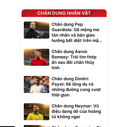
CHÂN DUNG NHÂN VẬT
Chân dung Pep
Guardiola: Gã mộng mơ
tàn nhẫn và bản giao
hưởng bất diệt trên mặt
cỏ xanh
Chân dung Aaron
Ramsey: Trái tim thép
ẩn sau đôi chân thủy
tinh
Chân dung Dimitri
Payet: Kẻ lãng du và
những đường cong vượt
thời gian
Chân dung Neymar: Vũ
điệu dang dở của hoàng
tử không ngai