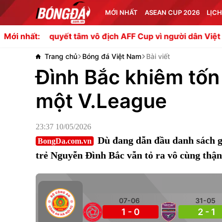
MỚI NHẤT
ASEAN CUP 2026
LỊCH
 quyết tâm vô địch AFF Cup vì người dân Việt Nam
Vinic
Mới nhất:
Trang chủ
Bóng đá Việt Nam
Bài viết
Đình Bắc khiêm tốn 
một V.League
23:37 10/05/2026
Dù đang dẫn đầu danh sách gh
BongDa.com.vn
trẻ Nguyễn Đình Bắc vẫn tỏ ra vô cùng thận
07-06
31-05
1 - 0
2 - 1