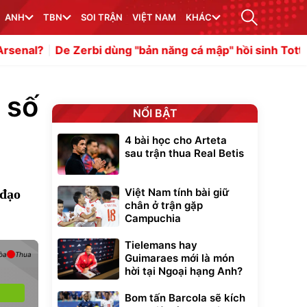
ANH
TBN
SOI TRẬN
VIỆT NAM
KHÁC
e Zerbi dùng ''bản năng cá mập'' hồi sinh Tottenham
Atl
 số
NỔI BẬT
4 bài học cho Arteta
sau trận thua Real Betis
Việt Nam tính bài giữ
 đạo
chân ở trận gặp
Campuchia
Tielemans hay
òa
Thua
Guimaraes mới là món
hời tại Ngoại hạng Anh?
Bom tấn Barcola sẽ kích