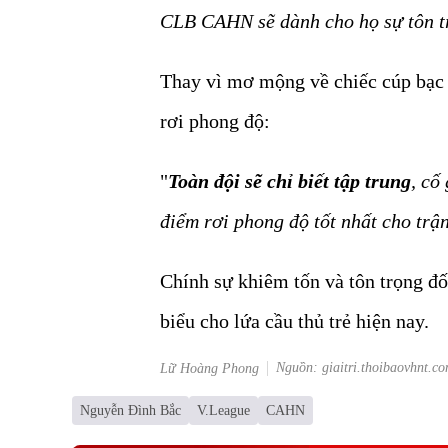
CLB CAHN sẽ dành cho họ sự tôn t
Thay vì mơ mộng về chiếc cúp bạc đ
rơi phong độ:
"
Toàn đội sẽ chỉ biết tập trung
, cố
điểm rơi phong độ tốt nhất cho tr
Chính sự khiêm tốn và tôn trọng đố
biểu cho lứa cầu thủ trẻ hiện nay.
Nguồn: giaitri.thoibaovhnt.c
Lữ Hoàng Phong
Nguyễn Đình Bắc
V.League
CAHN