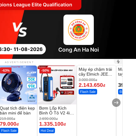
ons League Elite Qualification
6:30
- 11-08-2026
Cong An Ha Noi
Unmute
Unmute
ADVERTISEMENT
Máy ép chậm trái
Máy rửa 
-63%
-50%
-28%
cây Elmich JEE
tay xịt r
1855OL
có tạo bọ
3.000.000
đ
2.143.650
399.00
đ
Flash Sale
Đã bán nhi
Quạt tích điện kẹp
Bơm Lốp Kích
bàn mini để bàn
Bình Ô Tô V2 4in1
MEDICAR –
219.000
2.690.000
đ
đ
12.000mAh
79.000
1.335.100
đ
đ
Flash Sale
Hot Deal