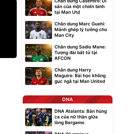
Chân dung Casemiro: Di
sản của một chiến binh
tại Man Utd
Chân dung Marc Guehi:
Mảnh ghép lý tưởng cho
Man City
Chân dung Sadio Mane:
Tượng đài bất tử tại
AFCON
xe cầm
Chân dung Harry
ửa cao áp
Maguire: Bài học không
t tuyết
gục ngã tại Man United
0
đ
ều
DNA
Bạt phủ xe ô tô
Xe đạp điện trợ
DNA Atalanta: Bản hùng
cao cấp, tráng
lực G-Force C14
nhôm 03 lớp
gấp gọn bỏ cốp
ca của nữ thần giữa
392.000
9.900.000
đ
đ
tiện lợi
325.000
7.092.000
lòng Bergamo
đ
đ
Đã bán nhiều
Đang xem nhiều