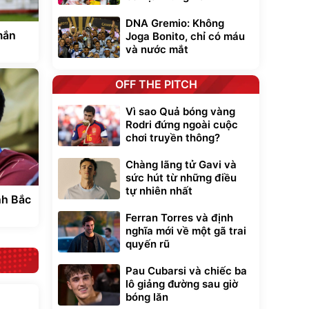
DNA Gremio: Không
mắn
Joga Bonito, chỉ có máu
và nước mắt
OFF THE PITCH
Vì sao Quả bóng vàng
Rodri đứng ngoài cuộc
chơi truyền thông?
Chàng lãng tử Gavi và
sức hút từ những điều
tự nhiên nhất
nh Bắc
Ferran Torres và định
nghĩa mới về một gã trai
quyến rũ
Pau Cubarsi và chiếc ba
lô giảng đường sau giờ
bóng lăn