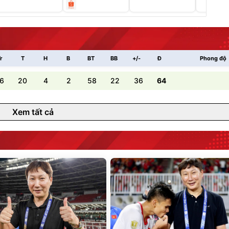
r
T
H
B
BT
BB
+/-
Đ
Phong độ
6
20
4
2
58
22
36
64
Xem tất cả