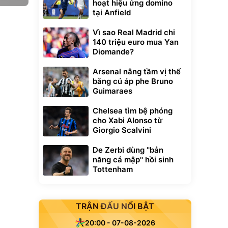
hoạt hiệu ứng domino
tại Anfield
Vì sao Real Madrid chi
140 triệu euro mua Yan
Diomande?
Arsenal nâng tầm vị thế
bằng cú áp phe Bruno
Guimaraes
Chelsea tìm bệ phóng
cho Xabi Alonso từ
Giorgio Scalvini
De Zerbi dùng ''bản
năng cá mập'' hồi sinh
Tottenham
TRẬN ĐẤU NỔI BẬT
20:00 - 07-08-2026