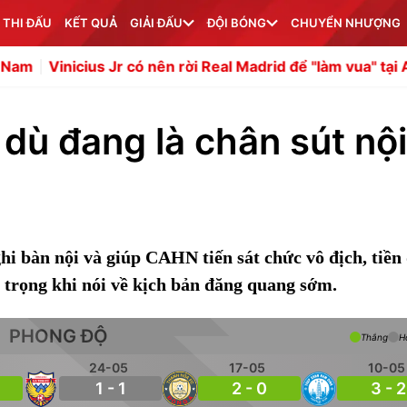
 THI ĐẤU
KẾT QUẢ
GIẢI ĐẤU
ĐỘI BÓNG
CHUYỂN NHƯỢNG
ius Jr có nên rời Real Madrid để "làm vua" tại Arsenal?
D
dù đang là chân sút nội
i bàn nội và giúp CAHN tiến sát chức vô địch, tiền
 trọng khi nói về kịch bản đăng quang sớm.
PHONG ĐỘ
Thắng
H
24-05
17-05
10-05
1 - 1
2 - 0
3 - 2