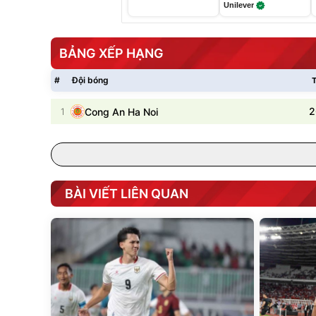
Unilever
BẢNG XẾP HẠNG
#
Đội bóng
T
2
1
Cong An Ha Noi
BÀI VIẾT LIÊN QUAN