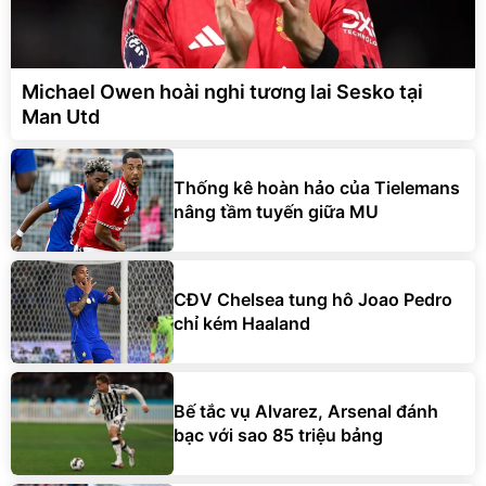
Michael Owen hoài nghi tương lai Sesko tại
Man Utd
Thống kê hoàn hảo của Tielemans
nâng tầm tuyến giữa MU
CĐV Chelsea tung hô Joao Pedro
chỉ kém Haaland
Bế tắc vụ Alvarez, Arsenal đánh
bạc với sao 85 triệu bảng