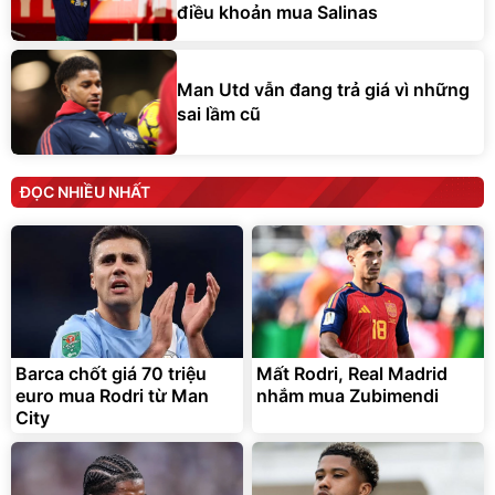
điều khoản mua Salinas
Man Utd vẫn đang trả giá vì những
sai lầm cũ
ĐỌC NHIỀU NHẤT
Barca chốt giá 70 triệu
Mất Rodri, Real Madrid
euro mua Rodri từ Man
nhắm mua Zubimendi
City