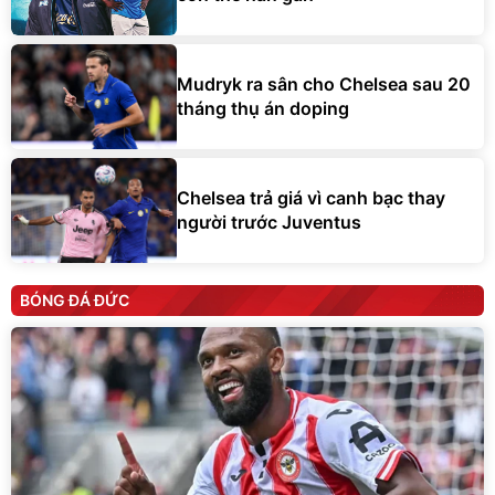
Mudryk ra sân cho Chelsea sau 20
tháng thụ án doping
Chelsea trả giá vì canh bạc thay
người trước Juventus
BÓNG ĐÁ ĐỨC