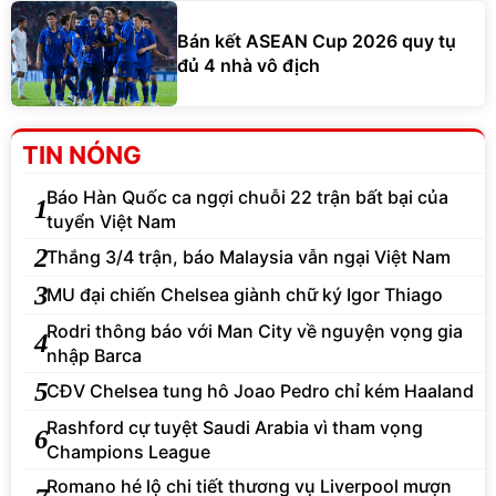
Bán kết ASEAN Cup 2026 quy tụ
đủ 4 nhà vô địch
TIN NÓNG
Báo Hàn Quốc ca ngợi chuỗi 22 trận bất bại của
1
tuyển Việt Nam
2
Thắng 3/4 trận, báo Malaysia vẫn ngại Việt Nam
3
MU đại chiến Chelsea giành chữ ký Igor Thiago
Rodri thông báo với Man City về nguyện vọng gia
4
nhập Barca
5
CĐV Chelsea tung hô Joao Pedro chỉ kém Haaland
Rashford cự tuyệt Saudi Arabia vì tham vọng
6
Champions League
Romano hé lộ chi tiết thương vụ Liverpool mượn