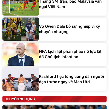
Thắng 3/4 trận, báo Malaysia vẫn
ngại Việt Nam
Vợ Owen Dale bỏ sự nghiệp vì kỳ
chuyển nhượng
FIFA kịch liệt phản pháo nỗ lực lật
đổ Chủ tịch Infantino
Rashford tiệc tùng cùng dàn người
đẹp trước ngày về Man Utd
CHUYỂN NHƯỢNG