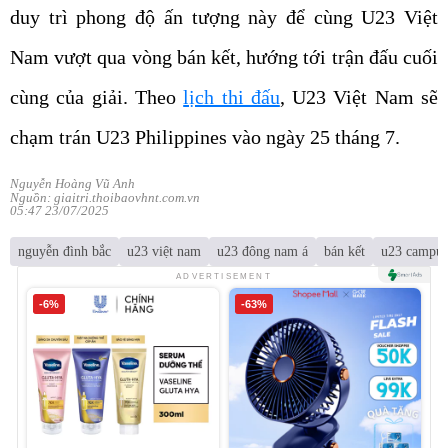
duy trì phong độ ấn tượng này để cùng U23 Việt
Nam vượt qua vòng bán kết, hướng tới trận đấu cuối
cùng của giải. Theo
lịch thi đấu
, U23 Việt Nam sẽ
chạm trán U23 Philippines vào ngày 25 tháng 7.
Nguyễn Hoàng Vũ Anh
Nguồn: giaitri.thoibaovhnt.com.vn
05:47 23/07/2025
nguyễn đình bắc
u23 việt nam
u23 đông nam á
bán kết
u23 campuc
ADVERTISEMENT
-6%
-63%