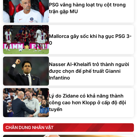
PSG vắng hàng loạt trụ cột trong
trận gặp MU
Mallorca gây sốc khi hạ gục PSG 3-
0
Nasser Al-Khelaifi trở thành người
được chọn để phế truất Gianni
Infantino
Lý do Zidane có khả năng thành
công cao hơn Klopp ở cấp độ đội
tuyển
CHÂN DUNG NHÂN VẬT