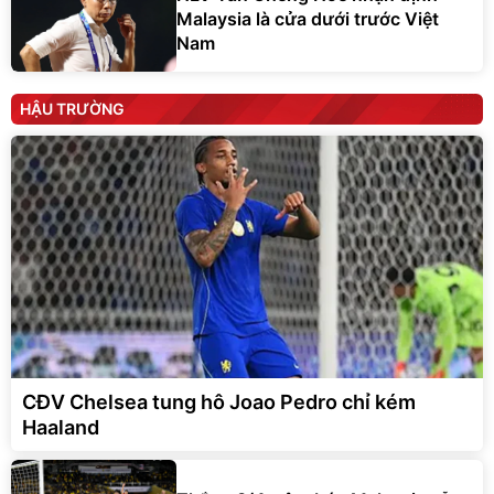
Malaysia là cửa dưới trước Việt
Nam
HẬU TRƯỜNG
CĐV Chelsea tung hô Joao Pedro chỉ kém
Haaland