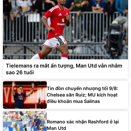
Tielemans ra mắt ấn tượng, Man Utd vẫn nhắm
sao 26 tuổi
Tin đồn chuyển nhượng tối 9/8:
Chelsea săn Ruiz; MU kích hoạt
điều khoản mua Salinas
Romano xác nhận Rashford ở lại
Man Utd