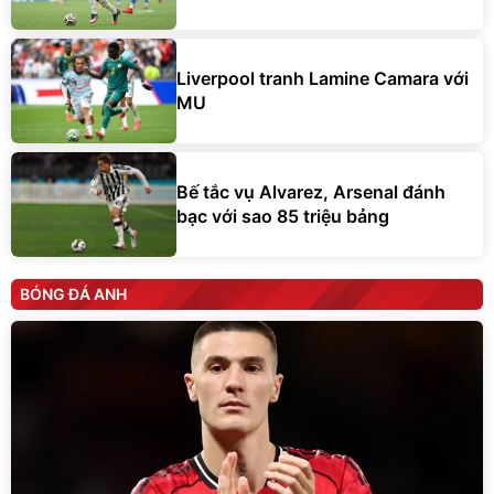
Liverpool tranh Lamine Camara với
MU
Bế tắc vụ Alvarez, Arsenal đánh
bạc với sao 85 triệu bảng
BÓNG ĐÁ ANH