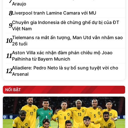
7
Araujo
8
Liverpool tranh Lamine Camara với MU
Chuyên gia Indonesia dè chừng ghế dự bị của ĐT
9
Việt Nam
Tielemans ra mắt ấn tượng, Man Utd vẫn nhắm sao
10
26 tuổi
Aston Villa xác nhận đàm phán chiêu mộ Joao
11
Palhinha từ Bayern Munich
Aliadiere: Pedro Neto là sự bổ sung tuyệt vời cho
12
Arsenal
NỔI BẬT