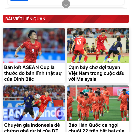
Unmute
Unmute
Sữa dưỡng thể nâng tông
Robot Hút Bụi Lau Nhà -
tức thì Vaseline Body
D2-001 - Thông Minh
BÀI VIẾT LIÊN QUAN
190.000
3.000.000
đ
đ
138.330
2.200.000
đ
đ
Discount
Flash Sale
Unmute
Vali Bamozo Khung Nhôm
9066 Size 20/24/28 Cao
Cấp
1.000.000
đ
825.000
Bán kết ASEAN Cup là
Cạm bẫy chờ đợi tuyển
đ
thước đo bản lĩnh thật sự
Việt Nam trong cuộc đấu
Flash Sale
của Đình Bắc
với Malaysia
Lót ghế ôtô, nâng lưng
chống nóng giúp thoải mái
trong di chuyển
295.000
Chuyên gia Indonesia dè
Báo Hàn Quốc ca ngợi
đ
chừng ghế dự bị của ĐT
chuỗi 22 trận bất bại của
Đã bán nhiều