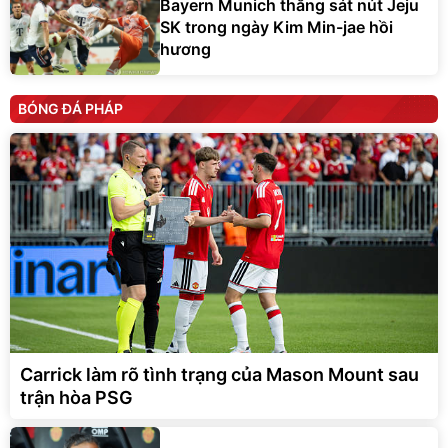
Bayern Munich thắng sát nút Jeju
SK trong ngày Kim Min-jae hồi
hương
BÓNG ĐÁ PHÁP
Carrick làm rõ tình trạng của Mason Mount sau
trận hòa PSG