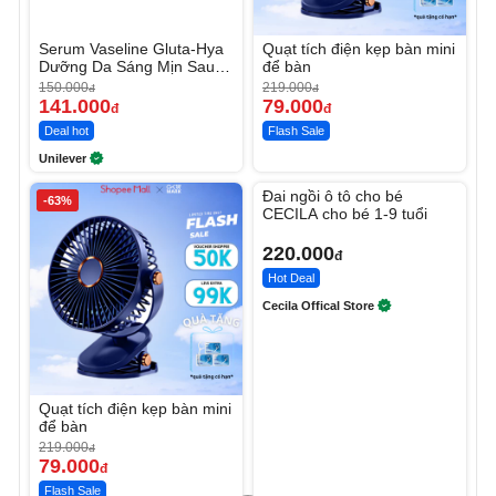
Serum Vaseline Gluta-Hya
Quạt tích điện kẹp bàn mini
Dưỡng Da Sáng Mịn Sau 7
để bàn
Ngày
150.000
219.000
đ
đ
141.000
79.000
đ
đ
Deal hot
Flash Sale
Unilever
Unmute
Đai ngồi ô tô cho bé
-63%
CECILA cho bé 1-9 tuổi
220.000
đ
Hot Deal
Cecila Offical Store
Quạt tích điện kẹp bàn mini
để bàn
219.000
đ
79.000
đ
Flash Sale