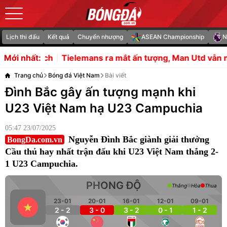
Lịch thi đấu
Kết quả
Chuyển nhượng
ASEAN Championship
N
lemans ra mắt ấn tượng, Man Utd vẫn nhắm sao 26 tuổi
Mới nhất:
Trang chủ
Bóng đá Việt Nam
Bài viết
Đình Bắc gây ấn tượng mạnh khi
U23 Việt Nam hạ U23 Campuchia
05:47 23/07/2025
Nguyễn Đình Bắc giành giải thưởng
BongDa.com.vn
Cầu thủ hay nhất trận đấu khi U23 Việt Nam thắng 2-
1 U23 Campuchia.
PHONG ĐỘ
Thắng
Hòa
Thua
23-01
20-01
16-01
12-01
09-01
2 - 2
3 - 0
3 - 2
0 - 1
1 - 2