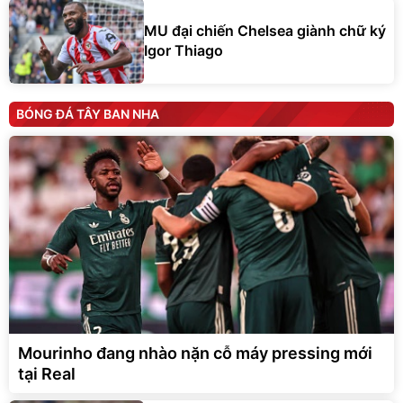
MU đại chiến Chelsea giành chữ ký
Igor Thiago
BÓNG ĐÁ TÂY BAN NHA
Mourinho đang nhào nặn cỗ máy pressing mới
tại Real