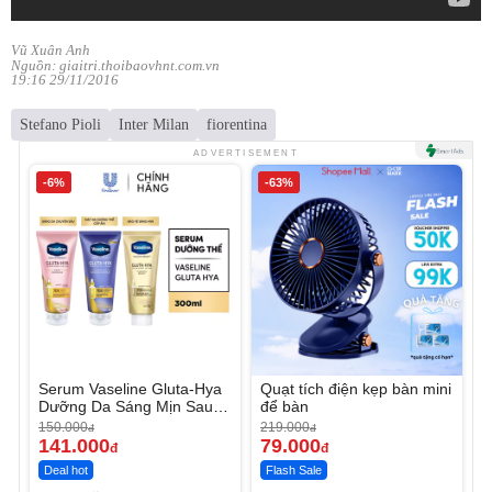
Vũ Xuân Anh
Nguồn: giaitri.thoibaovhnt.com.vn
19:16 29/11/2016
Stefano Pioli
Inter Milan
fiorentina
ADVERTISEMENT
-6%
-63%
Serum Vaseline Gluta-Hya
Quạt tích điện kẹp bàn mini
Dưỡng Da Sáng Mịn Sau 7
để bàn
Ngày
150.000
219.000
đ
đ
141.000
79.000
đ
đ
Deal hot
Flash Sale