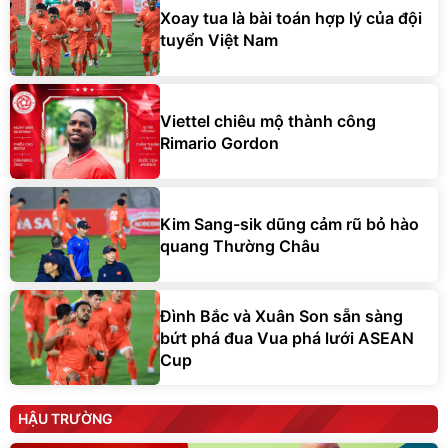
Xoay tua là bài toán hợp lý của đội
tuyển Việt Nam
Viettel chiêu mộ thành công
Rimario Gordon
Kim Sang-sik dũng cảm rũ bỏ hào
quang Thường Châu
Đình Bắc và Xuân Son sẵn sàng
bứt phá đua Vua phá lưới ASEAN
Cup
HẬU TRƯỜNG