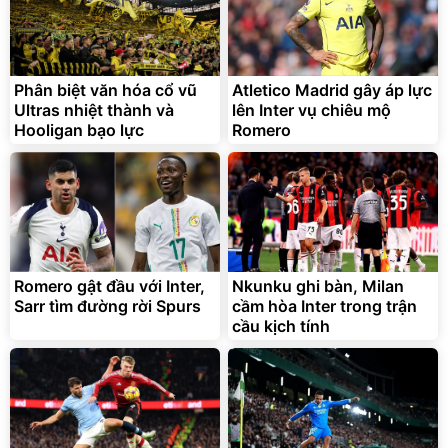
Unmute
Vali Bamozo Khung Nhôm
9066 Size 20/24/28 Cao
Cấp
1.000.000
đ
825.000
Phân biệt văn hóa cổ vũ
Atletico Madrid gây áp lực
đ
Ultras nhiệt thành và
lên Inter vụ chiêu mộ
Flash Sale
Hooligan bạo lực
Romero
Lót ghế ôtô, nâng lưng
chống nóng giúp thoải mái
trong di chuyển
295.000
Romero gật đầu với Inter,
Nkunku ghi bàn, Milan
đ
Sarr tìm đường rời Spurs
cầm hòa Inter trong trận
Đã bán nhiều
cầu kịch tính