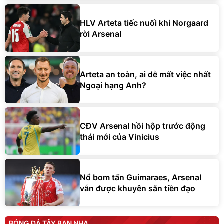
HLV Arteta tiếc nuối khi Norgaard
rời Arsenal
Arteta an toàn, ai dễ mất việc nhất
Ngoại hạng Anh?
CĐV Arsenal hồi hộp trước động
thái mới của Vinicius
Nổ bom tấn Guimaraes, Arsenal
vẫn được khuyên săn tiền đạo
BÓNG ĐÁ TÂY BAN NHA