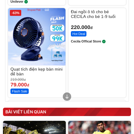
Unilever
Unmute
Đai ngồi ô tô cho bé
-63%
CECILA cho bé 1-9 tuổi
220.000
đ
Hot Deal
Cecila Offical Store
Quạt tích điện kẹp bàn mini
để bàn
219.000
đ
79.000
đ
Flash Sale
Unmute
Unmute
Sữa dưỡng thể nâng tông
Robot Hút Bụi Lau Nhà -
tức thì Vaseline Body
D2-001 - Thông Minh
BÀI VIẾT LIÊN QUAN
190.000
3.000.000
đ
đ
138.330
2.200.000
đ
đ
Discount
Flash Sale