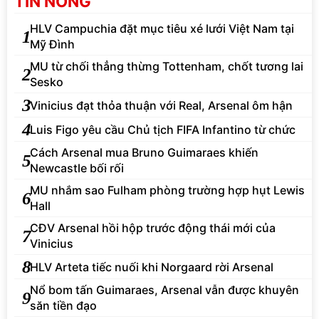
TIN NÓNG
HLV Campuchia đặt mục tiêu xé lưới Việt Nam tại
1
Mỹ Đình
MU từ chối thẳng thừng Tottenham, chốt tương lai
2
Sesko
3
Vinicius đạt thỏa thuận với Real, Arsenal ôm hận
4
Luis Figo yêu cầu Chủ tịch FIFA Infantino từ chức
Cách Arsenal mua Bruno Guimaraes khiến
5
Newcastle bối rối
MU nhắm sao Fulham phòng trường hợp hụt Lewis
6
Hall
CĐV Arsenal hồi hộp trước động thái mới của
7
Vinicius
8
HLV Arteta tiếc nuối khi Norgaard rời Arsenal
Nổ bom tấn Guimaraes, Arsenal vẫn được khuyên
9
săn tiền đạo