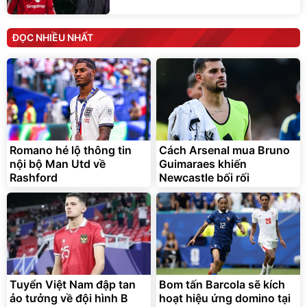
ĐỌC NHIỀU NHẤT
Romano hé lộ thông tin
Cách Arsenal mua Bruno
nội bộ Man Utd về
Guimaraes khiến
Rashford
Newcastle bối rối
Tuyển Việt Nam đập tan
Bom tấn Barcola sẽ kích
ảo tưởng về đội hình B
hoạt hiệu ứng domino tại