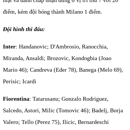
mặt và đành chấp nhận đứng ở vị trí thứ 7 với 20
điểm, kém đội bóng thành Milano 1 điểm.
Đội hình thi đấu:
Inter
: Handanovic; D'Ambrosio, Ranocchia,
Miranda, Ansaldi; Brozovic, Kondogbia (Joao
Mario 46); Candreva (Eder 78), Banega (Melo 69),
Perisic; Icardi
Fiorentina
: Tatarusanu; Gonzalo Rodriguez,
Salcedo, Astori, Milic (Tomovic 46); Badelj, Borja
Valero; Tello (Perez 75), Ilicic, Bernardeschi