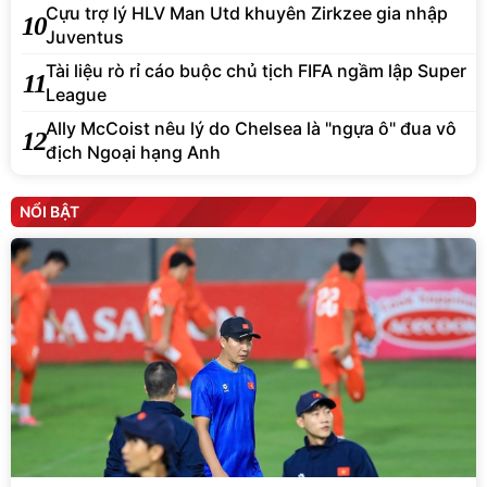
Cựu trợ lý HLV Man Utd khuyên Zirkzee gia nhập
10
Juventus
Tài liệu rò rỉ cáo buộc chủ tịch FIFA ngầm lập Super
11
League
Ally McCoist nêu lý do Chelsea là "ngựa ô" đua vô
12
địch Ngoại hạng Anh
NỔI BẬT