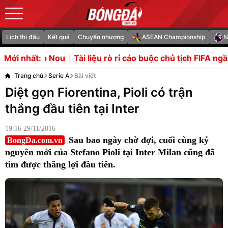
Lịch thi đấu
Kết quả
Chuyển nhượng
ASEAN Championship
N
ou
Tài liệu rò rỉ cáo buộc chủ tịch FIFA ngầm lập Super L
Mới nhất:
Trang chủ
Serie A
Bài viết
Diệt gọn Fiorentina, Pioli có trận
thắng đầu tiên tại Inter
19:16 29/11/2016
Sau bao ngày chờ đợi, cuối cùng kỷ
BongDa.com.vn
nguyên mới của Stefano Pioli tại Inter Milan cũng đã
tìm được thắng lợi đầu tiên.