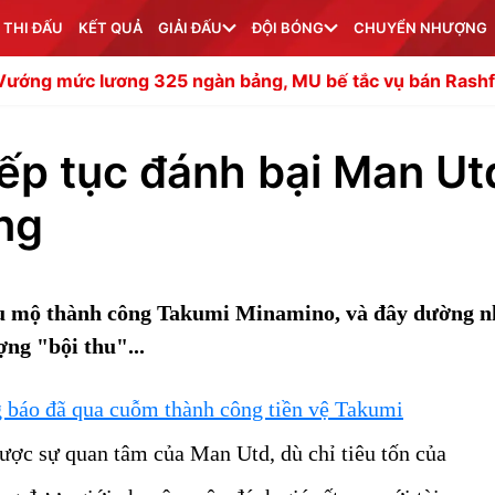
 THI ĐẤU
KẾT QUẢ
GIẢI ĐẤU
ĐỘI BÓNG
CHUYỂN NHƯỢNG
 325 ngàn bảng, MU bế tắc vụ bán Rashford
Soi trận T
tiếp tục đánh bại Man Ut
ng
êu mộ thành công Takumi Minamino, và đây dường n
ng "bội thu"...
g báo đã qua cuỗm thành công tiền vệ Takumi
ược sự quan tâm của Man Utd, dù chỉ tiêu tốn của