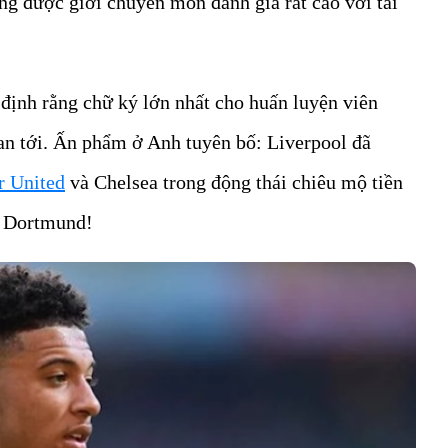
g được giới chuyên môn đánh giá rất cao với tài
định rằng chữ ký lớn nhất cho huấn luyện viên
ian tới. Ấn phẩm ở Anh tuyên bố: Liverpool đã
r United
và Chelsea trong động thái chiêu mộ tiền
a Dortmund!