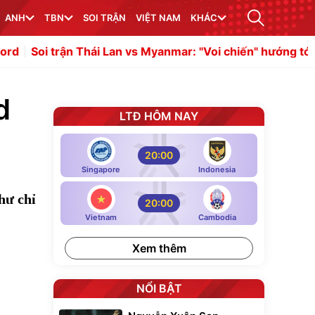
ANH
TBN
SOI TRẬN
VIỆT NAM
KHÁC
hái Lan vs Myanmar: "Voi chiến" hướng tới trận thắng tưn
d
LTĐ HÔM NAY
20:00
Singapore
Indonesia
hư chỉ
20:00
Vietnam
Cambodia
Xem thêm
NỔI BẬT