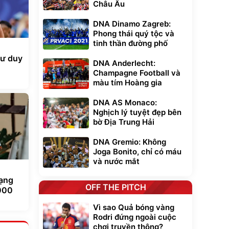
Châu Âu
DNA Dinamo Zagreb:
Phong thái quý tộc và
tinh thần đường phố
tư duy
DNA Anderlecht:
Champagne Football và
màu tím Hoàng gia
DNA AS Monaco:
Nghịch lý tuyệt đẹp bên
bờ Địa Trung Hải
DNA Gremio: Không
Joga Bonito, chỉ có máu
và nước mắt
hạng
OFF THE PITCH
000
Vì sao Quả bóng vàng
Rodri đứng ngoài cuộc
chơi truyền thông?