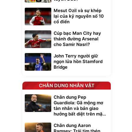
Mesut Ozil và sự khép
lại của kỷ nguyên số 10
cổ điển
Cúp bạc Man City hay
thánh đường Arsenal
cho Samir Nasri?
John Terry người giữ
ngọn lửa hồn Stamford
Bridge
CHÂN DUNG NHÂN VẬT
Chân dung Pep
Guardiola: Gã mộng mơ
tàn nhẫn và bản giao
Unmute
hưởng bất diệt trên mặt
t Bụi Lau
Vali Bamozo
cỏ xanh
-001 -
Khung Nhôm
Chân dung Aaron
inh
9066 Size
1.000.000
đ
đ
Ramsey: Trái tim thép
20/24/28 Cao Cấp
000
825.000