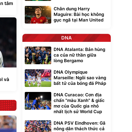
an tâm
Chân dung Harry
Maguire: Bài học không
gục ngã tại Man United
DNA
DNA Atalanta: Bản hùng
ca của nữ thần giữa
lòng Bergamo
DNA Olympique
Marseille: Ngôi sao vàng
l và
bất tử của bóng đá Pháp
DNA Curacao: Cơn địa
chấn "màu Xanh" & giấc
mơ của Quốc gia nhỏ
nhất lịch sử World Cup
DNA PSV Eindhoven: Gã
nông dân thách thức cả