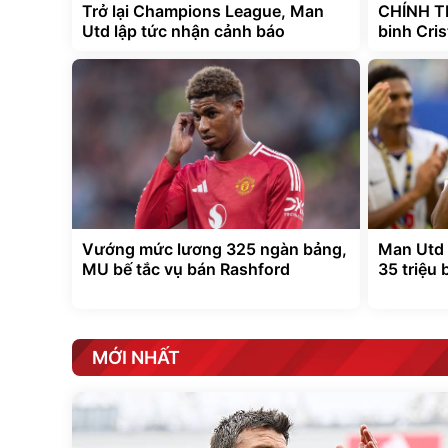
Trở lại Champions League, Man
CHÍNH T
Utd lập tức nhận cảnh báo
binh Cri
Vướng mức lương 325 ngàn bảng,
Man Utd 
MU bế tắc vụ bán Rashford
35 triệu
MỚI NHẤT