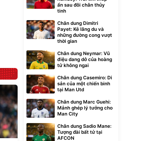
đ
đ
ẩn sau đôi chân thủy
Flash Sale
tinh
Chân dung Dimitri
Lót ghế ôtô, nâng
Payet: Kẻ lãng du và
lưng chống nóng
giúp thoải mái
những đường cong vượt
trong di chuyển
295.000
thời gian
đ
Đã bán nhiều
Chân dung Neymar: Vũ
điệu dang dở của hoàng
tử không ngai
Chân dung Casemiro: Di
sản của một chiến binh
tại Man Utd
Chân dung Marc Guehi:
Mảnh ghép lý tưởng cho
Man City
Chân dung Sadio Mane:
Tượng đài bất tử tại
AFCON