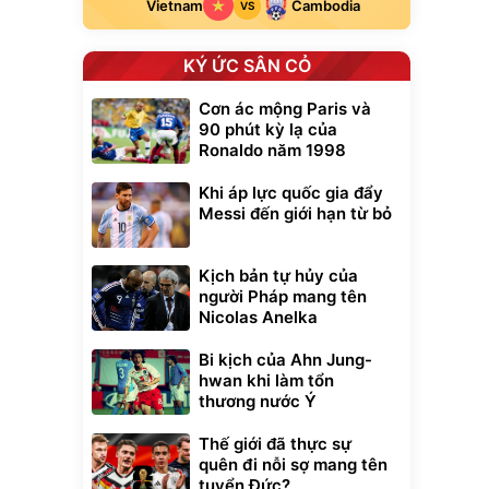
Vietnam
Cambodia
VS
KÝ ỨC SÂN CỎ
Cơn ác mộng Paris và
90 phút kỳ lạ của
Ronaldo năm 1998
Khi áp lực quốc gia đẩy
Messi đến giới hạn từ bỏ
Kịch bản tự hủy của
người Pháp mang tên
Nicolas Anelka
Bi kịch của Ahn Jung-
hwan khi làm tổn
thương nước Ý
Thế giới đã thực sự
quên đi nỗi sợ mang tên
tuyển Đức?