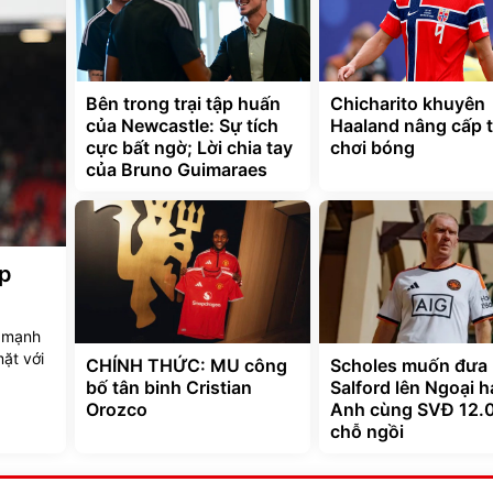
Bên trong trại tập huấn
Chicharito khuyên
của Newcastle: Sự tích
Haaland nâng cấp 
cực bất ngờ; Lời chia tay
chơi bóng
của Bruno Guimaraes
ập
c mạnh
mặt với
CHÍNH THỨC: MU công
Scholes muốn đưa
bố tân binh Cristian
Salford lên Ngoại 
Orozco
Anh cùng SVĐ 12.
chỗ ngồi