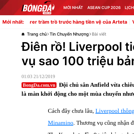
MỚI NHẤT
ASEAN CUP 2026
LỊCH
trầm trồ trước hàng tiền vệ của Arteta
Vướng mức lương
Mới nhất:
Trang chủ
Tin Chuyển Nhượng
Bài viết
Điên rồ! Liverpool 
vụ sao 100 triệu bả
01:03 21/12/2019
Đội chủ sân Anfield vừa chi
BongDa.com.vn
là màn khởi động cho một mùa chuyển nhượ
Cách đây chưa lâu,
Liverpool thôn
Minamino
. Thương vụ cũng nhận đ