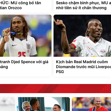
HỨC: MU công bố tân
Sesko chậm bình phục, MU 
stian Orozco
nhờ tiền sử ít chấn thương
tranh Djed Spence với giá
Kịch bản Real Madrid cuỗm
 bảng
Diomande trước mũi Liverpoo
PSG