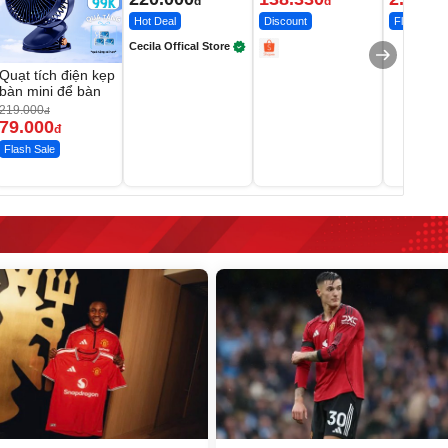
đ
đ
Hot Deal
Discount
Flash Sale
Cecila Offical Store
Quạt tích điện kẹp
bàn mini để bàn
219.000
đ
79.000
đ
Flash Sale