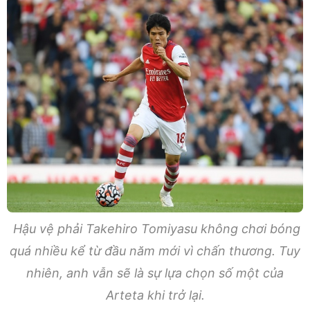
Hậu vệ phải Takehiro Tomiyasu không chơi bóng
quá nhiều kể từ đầu năm mới vì chấn thương. Tuy
nhiên, anh vẫn sẽ là sự lựa chọn số một của
Arteta khi trở lại.