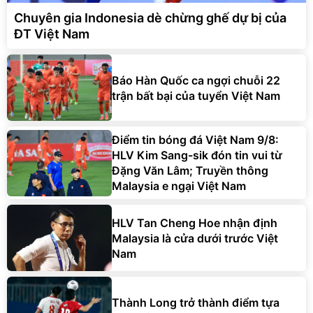
Chuyên gia Indonesia dè chừng ghế dự bị của
ĐT Việt Nam
Báo Hàn Quốc ca ngợi chuỗi 22
trận bất bại của tuyển Việt Nam
Điểm tin bóng đá Việt Nam 9/8:
HLV Kim Sang-sik đón tin vui từ
Đặng Văn Lâm; Truyền thông
Malaysia e ngại Việt Nam
HLV Tan Cheng Hoe nhận định
Malaysia là cửa dưới trước Việt
Nam
Thành Long trở thành điểm tựa