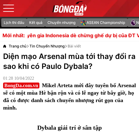
Lịch thi đấu
Kết quả
Chuyển nhượng
ASEAN Championship
N
ndonesia dè chừng ghế dự bị của ĐT Việt Nam
CĐV Chels
Mới nhất:
Trang chủ
Tin Chuyển Nhượng
Bài viết
Diện mạo Arsenal mùa tới thay đổi ra
sao khi có Paulo Dybala?
01:28 10/04/2022
Mikel Arteta mới đây tuyên bố Arsenal
BongDa.com.vn
sẽ có một mùa Hè bận rộn và có lẽ ngay từ bây giờ, họ
đã có được danh sách chuyển nhượng rút gọn của
mình.
Dybala giải trí ở sân tập