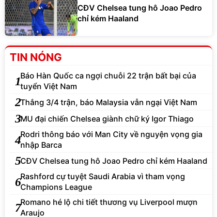
CĐV Chelsea tung hô Joao Pedro
chỉ kém Haaland
TIN NÓNG
Báo Hàn Quốc ca ngợi chuỗi 22 trận bất bại của
1
tuyển Việt Nam
2
Thắng 3/4 trận, báo Malaysia vẫn ngại Việt Nam
3
MU đại chiến Chelsea giành chữ ký Igor Thiago
Rodri thông báo với Man City về nguyện vọng gia
4
nhập Barca
5
CĐV Chelsea tung hô Joao Pedro chỉ kém Haaland
Rashford cự tuyệt Saudi Arabia vì tham vọng
6
Champions League
Romano hé lộ chi tiết thương vụ Liverpool mượn
7
Araujo