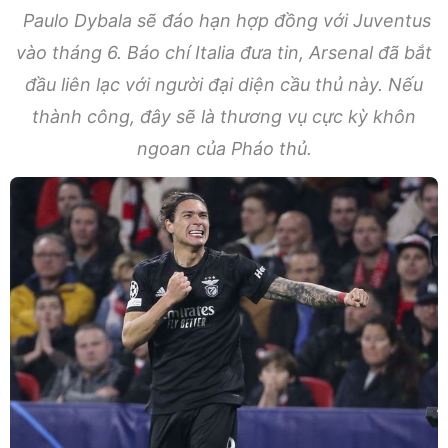
Paulo Dybala sẽ đáo hạn hợp đồng với Juventus
vào tháng 6. Báo chí Italia đưa tin, Arsenal đã bắt
đầu liên lạc với người đại diện cầu thủ này. Nếu
thành công, đây sẽ là thương vụ cực kỳ khôn
ngoan của Pháo thủ.