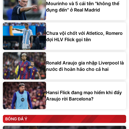
Mourinho và 5 cái tên "không thể
đụng đến" ở Real Madrid
Chưa vội chốt với Atletico, Romero
đợi HLV Flick gọi tên
Ronald Araujo gia nhập Liverpool là
nước đi hoàn hảo cho cả hai
Hansi Flick đang mạo hiểm khi đẩy
Araujo rời Barcelona?
BÓNG ĐÁ Ý