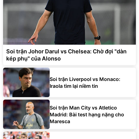
Soi trận Johor Darul vs Chelsea: Chờ đợi "dàn
kép phụ" của Alonso
Soi trận Liverpool vs Monaco:
Iraola tìm lại niềm tin
Soi trận Man City vs Atletico
Madrid: Bài test hạng nặng cho
Maresca