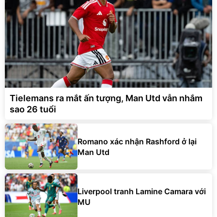
Tielemans ra mắt ấn tượng, Man Utd vẫn nhắm
sao 26 tuổi
Romano xác nhận Rashford ở lại
Man Utd
Liverpool tranh Lamine Camara với
MU