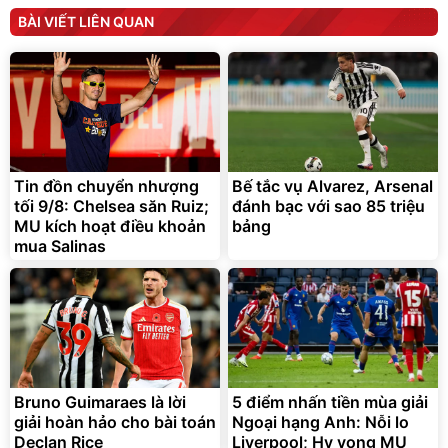
tức thì Vaseline Body
D2-001 - Thông Minh
BÀI VIẾT LIÊN QUAN
190.000
3.000.000
đ
đ
138.330
2.200.000
đ
đ
Discount
Flash Sale
Unmute
Vali Bamozo Khung Nhôm
9066 Size 20/24/28 Cao
Cấp
1.000.000
đ
825.000
Tin đồn chuyển nhượng
Bế tắc vụ Alvarez, Arsenal
đ
tối 9/8: Chelsea săn Ruiz;
đánh bạc với sao 85 triệu
Flash Sale
MU kích hoạt điều khoản
bảng
mua Salinas
Lót ghế ôtô, nâng lưng
chống nóng giúp thoải mái
trong di chuyển
295.000
đ
Bruno Guimaraes là lời
5 điểm nhấn tiền mùa giải
Đã bán nhiều
giải hoàn hảo cho bài toán
Ngoại hạng Anh: Nỗi lo
Declan Rice
Liverpool; Hy vọng MU