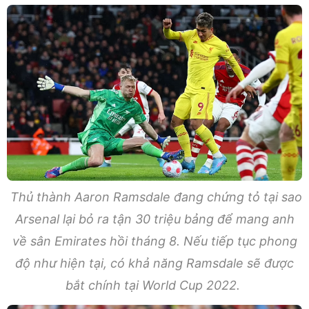
Thủ thành Aaron Ramsdale đang chứng tỏ tại sao
Arsenal lại bỏ ra tận 30 triệu bảng để mang anh
về sân Emirates hồi tháng 8. Nếu tiếp tục phong
độ như hiện tại, có khả năng Ramsdale sẽ được
bắt chính tại World Cup 2022.