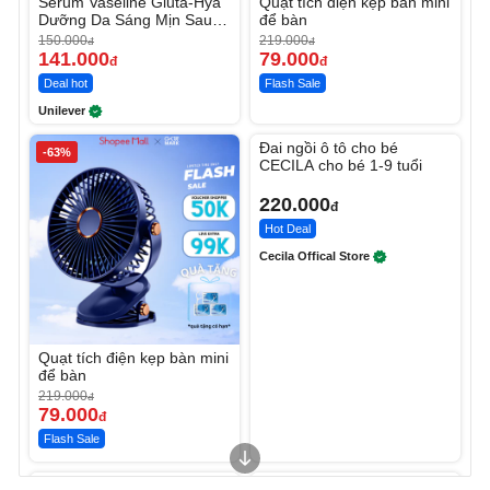
Serum Vaseline Gluta-Hya
Quạt tích điện kẹp bàn mini
Dưỡng Da Sáng Mịn Sau 7
để bàn
Ngày
150.000
219.000
đ
đ
141.000
79.000
đ
đ
Deal hot
Flash Sale
Unilever
Unmute
Đai ngồi ô tô cho bé
-63%
CECILA cho bé 1-9 tuổi
220.000
đ
Hot Deal
Cecila Offical Store
Quạt tích điện kẹp bàn mini
để bàn
219.000
đ
79.000
đ
Flash Sale
Unmute
Unmute
Sữa dưỡng thể nâng tông
Robot Hút Bụi Lau Nhà -