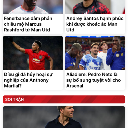
Fenerbahce đàm phán
Andrey Santos hạnh phúc
chiêu mộ Marcus
khi được khoác áo Man
Rashford từ Man Utd
Utd
Điều gì đã hủy hoại sự
Aliadiere: Pedro Neto là
nghiệp của Anthony
sự bổ sung tuyệt vời cho
Martial?
Arsenal
SOI TRẬN