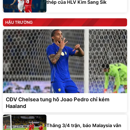
thép của HLV Kim Sang Sik
HẬU TRƯỜNG
CĐV Chelsea tung hô Joao Pedro chỉ kém
Haaland
Thắng 3/4 trận, báo Malaysia vẫn