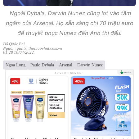
Ngoài Dybala, Darwin Nunez cũng lọt vào tầm
ngắm của Arsenal. Họ sẵn sàng chi 70 triệu euro
để thuyết phục Nunez đến Anh thi đấu.
Đỗ Quốc Phi
Nguồn: giaitri.thoibaovhnt.com.vn
01:28 10/04/2022
Ngọa Long
Paulo Dybala
Arsenal
Darwin Nunez
ADVERTISEMENT
-6%
-63%