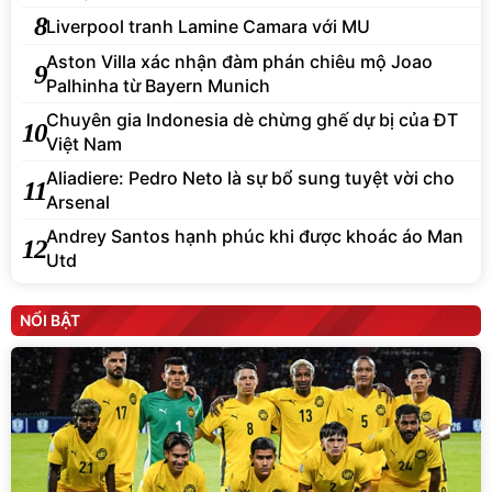
8
Liverpool tranh Lamine Camara với MU
Aston Villa xác nhận đàm phán chiêu mộ Joao
9
Palhinha từ Bayern Munich
Chuyên gia Indonesia dè chừng ghế dự bị của ĐT
10
Việt Nam
Aliadiere: Pedro Neto là sự bổ sung tuyệt vời cho
11
Arsenal
Andrey Santos hạnh phúc khi được khoác áo Man
12
Utd
NỔI BẬT