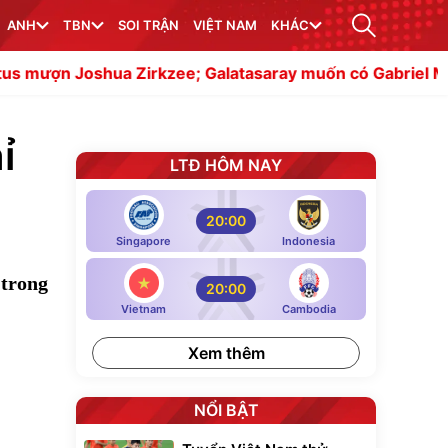
ANH
TBN
SOI TRẬN
VIỆT NAM
KHÁC
Zirkzee; Galatasaray muốn có Gabriel Martinelli
Napol
ỉ
LTĐ HÔM NAY
20:00
Singapore
Indonesia
 trong
20:00
Vietnam
Cambodia
Xem thêm
NỔI BẬT