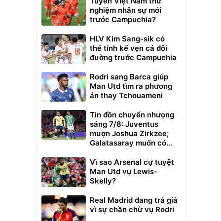
Tuyển Việt Nam thử
nghiệm nhân sự mới
trước Campuchia?
HLV Kim Sang-sik có
thể tính kế vẹn cả đôi
đường trước Campuchia
Rodri sang Barca giúp
Man Utd tìm ra phương
án thay Tchouameni
Tin đồn chuyển nhượng
sáng 7/8: Juventus
mượn Joshua Zirkzee;
Galatasaray muốn có
Gabriel Martinelli
Vì sao Arsenal cự tuyệt
Man Utd vụ Lewis-
Skelly?
Real Madrid đang trả giá
vì sự chần chừ vụ Rodri