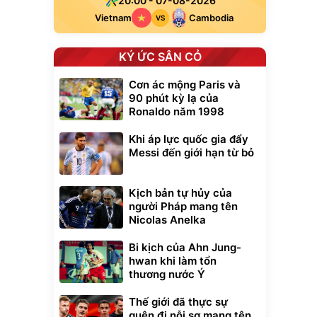
20:00 - 07-08-2026
Vietnam
Cambodia
VS
KÝ ỨC SÂN CỎ
Cơn ác mộng Paris và
90 phút kỳ lạ của
Ronaldo năm 1998
Khi áp lực quốc gia đẩy
Messi đến giới hạn từ bỏ
Kịch bản tự hủy của
người Pháp mang tên
Nicolas Anelka
Bi kịch của Ahn Jung-
hwan khi làm tổn
thương nước Ý
Thế giới đã thực sự
quên đi nỗi sợ mang tên