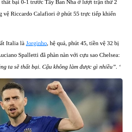
 thất bại 0-1 trước Tây Ban Nha ở lượt trận thứ 2
 vệ Riccardo Calafiori ở phút 55 trực tiếp khiến
t Italia là
Jorginho
, hệ quả, phút 45, tiền vệ 32 bị
uciano Spalletti đã phàn nàn với cựu sao Chelsea:
ng ta sẽ thất bại. Cậu không làm được gì nhiều”. ‘