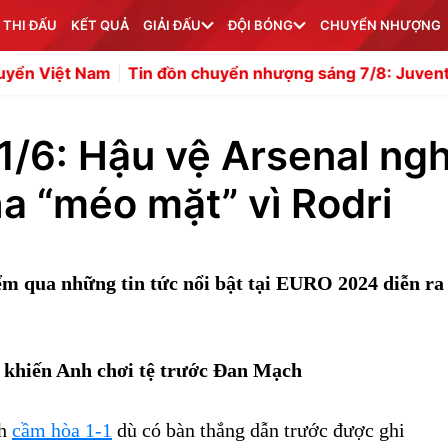
 THI ĐẤU
KẾT QUẢ
GIẢI ĐẤU
ĐỘI BÓNG
CHUYỂN NHƯỢNG
Tin đồn chuyển nhượng sáng 7/8: Juventus mượn Joshua 
1/6: Hậu vệ Arsenal ngh
ha “méo mặt” vì Rodri
 qua những tin tức nổi bật tại EURO 2024 diễn ra
 khiến Anh chơi tệ trước Đan Mạch
ch
cầm hòa 1-1
dù có bàn thắng dẫn trước được ghi