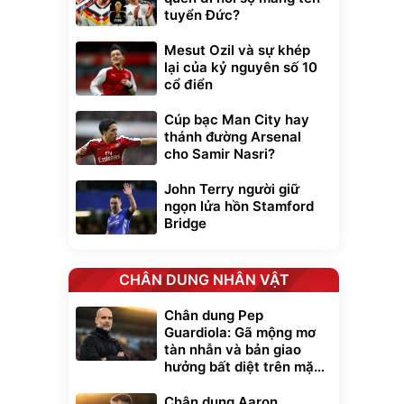
tuyển Đức?
Mesut Ozil và sự khép
lại của kỷ nguyên số 10
cổ điển
Cúp bạc Man City hay
thánh đường Arsenal
cho Samir Nasri?
John Terry người giữ
ngọn lửa hồn Stamford
Bridge
CHÂN DUNG NHÂN VẬT
Chân dung Pep
Guardiola: Gã mộng mơ
tàn nhẫn và bản giao
hưởng bất diệt trên mặt
cỏ xanh
Chân dung Aaron