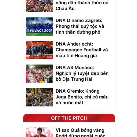
nông dân thách thức cả
Châu Âu
DNA Dinamo Zagreb:
Phong thái quý tộc và
tinh thần đường phố
DNA Anderlecht:
Champagne Football và
màu tím Hoàng gia
DNA AS Monaco:
Nghịch lý tuyệt đẹp bên
bờ Địa Trung Hải
DNA Gremio: Không
Joga Bonito, chỉ có máu
và nước mắt
OFF THE PITCH
Vì sao Quả bóng vàng
Rodri đứng ngoài cuộc