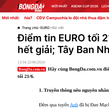
MỚI NHẤT
ASEAN CUP 2026
LỊCH
a?
CĐV Campuchia lo đội nhà thua đậm tuyển Việt Nam
Mới nhất:
Trang chủ
EURO
Bài viết
Điểm tin EURO tối 2
hết giải; Tây Ban N
13:34 22/06/2024
Hãy cùng BongDa.com.vn điểm
BongDa.com.vn
tối 21/6.
1. Truyền thông nêu nguyên nhân
Đêm qua tuyển
Anh
đã bị Đan Mạ