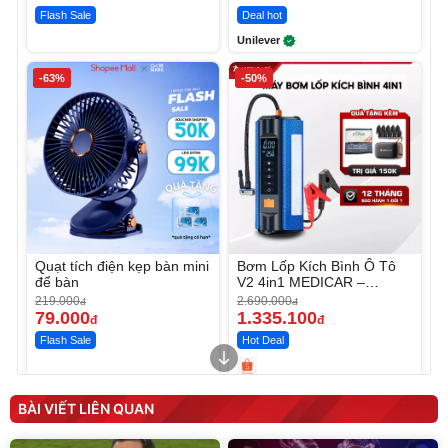
Flash Sale
Deal hot
Unilever
-63%
-50%
Quạt tích điện kẹp bàn mini
Bơm Lốp Kích Bình Ô Tô
để bàn
V2 4in1 MEDICAR –
12.000mAh
219.000
2.690.000
đ
đ
79.000
1.335.100
đ
đ
Flash Sale
Hot Deal
Unmute
Unmute
Máy ép chậm trái cây
Máy rửa xe cầm tay xịt rửa
BÀI VIẾT LIÊN QUAN
Elmich JEE 1855OL
cao áp có tạo bọt tuyết
3.000.000
đ