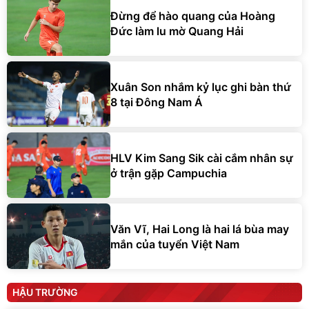
Đừng để hào quang của Hoàng
Đức làm lu mờ Quang Hải
Xuân Son nhắm kỷ lục ghi bàn thứ
8 tại Đông Nam Á
HLV Kim Sang Sik cài cắm nhân sự
ở trận gặp Campuchia
Văn Vĩ, Hai Long là hai lá bùa may
mắn của tuyển Việt Nam
HẬU TRƯỜNG