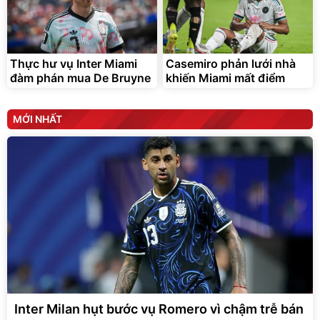
Thực hư vụ Inter Miami
Casemiro phản lưới nhà
đàm phán mua De Bruyne
khiến Miami mất điểm
MỚI NHẤT
Inter Milan hụt bước vụ Romero vì chậm trễ bán