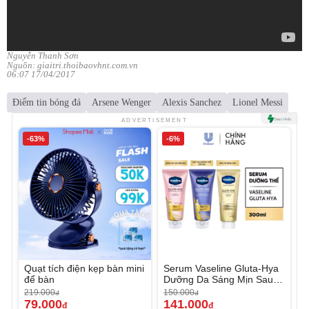
Nguyễn Thanh Sơn
Nguồn: giaitri.thoibaovhnt.com.vn
06:07 17/04/2017
Điểm tin bóng đá
Arsene Wenger
Alexis Sanchez
Lionel Messi
ADVERTISEMENT
-63%
-6%
Quạt tích điện kẹp bàn mini
Serum Vaseline Gluta-Hya
để bàn
Dưỡng Da Sáng Mịn Sau 7
Ngày
219.000
150.000
đ
đ
79.000
141.000
đ
đ