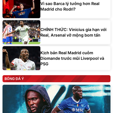
Vì sao Barca lý tưởng hơn Real
Madrid cho Rodri?
CHÍNH THỨC: Vinicius gia hạn với
Real, Arsenal vỡ mộng bom tấn
Kịch bản Real Madrid cuỗm
Diomande trước mũi Liverpool và
PSG
BÓNG ĐÁ Ý