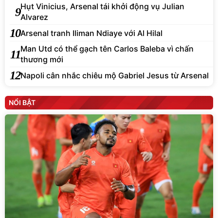
Hụt Vinicius, Arsenal tái khởi động vụ Julian
9
Alvarez
10
Arsenal tranh Iliman Ndiaye với Al Hilal
Man Utd có thể gạch tên Carlos Baleba vì chấn
11
thương mới
12
Napoli cân nhắc chiêu mộ Gabriel Jesus từ Arsenal
NỔI BẬT