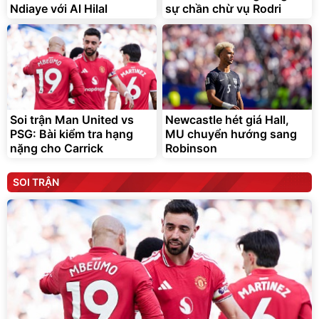
Ndiaye với Al Hilal
sự chần chừ vụ Rodri
Soi trận Man United vs
Newcastle hét giá Hall,
PSG: Bài kiểm tra hạng
MU chuyển hướng sang
nặng cho Carrick
Robinson
SOI TRẬN