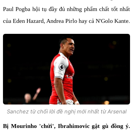
Paul Pogba hội tụ đầy đủ những phẩm chất tốt nhất
của Eden Hazard, Andrea Pirlo hay cả N'Golo Kante.
Sanchez từ chối lời đề nghị mới nhất từ Arsenal
Bị Mourinho 'chửi', Ibrahimovic gật gù đồng ý.