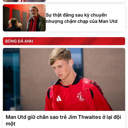
Sự thật đằng sau kỳ chuyển
nhượng chậm chạp của Man Utd
BÓNG ĐÁ ANH
Man Utd giữ chân sao trẻ Jim Thwaites ở lại đội
một