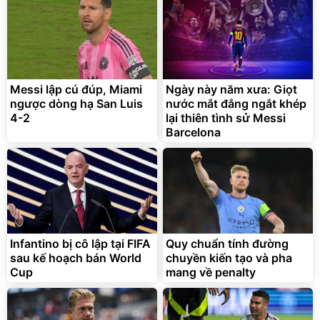
2.143.650
399.000
đ
đ
Flash Sale
Đã bán nhiều
Messi lập cú đúp, Miami
Ngày này năm xưa: Giọt
ngược dòng hạ San Luis
nước mắt đắng ngắt khép
4-2
lại thiên tình sử Messi
Barcelona
Bạt phủ xe ô tô cao cấp,
Xe đạp điện trợ lực G-
tráng nhôm 03 lớp
Force C14 gấp gọn bỏ cốp
tiện lợi
392.000
9.900.000
đ
đ
325.000
7.092.000
đ
đ
Infantino bị cô lập tại FIFA
Quy chuẩn tính đường
Đã bán nhiều
Đang xem nhiều
sau kế hoạch bán World
chuyền kiến tạo và pha
G-FORCE VIETNA
Cup
mang về penalty