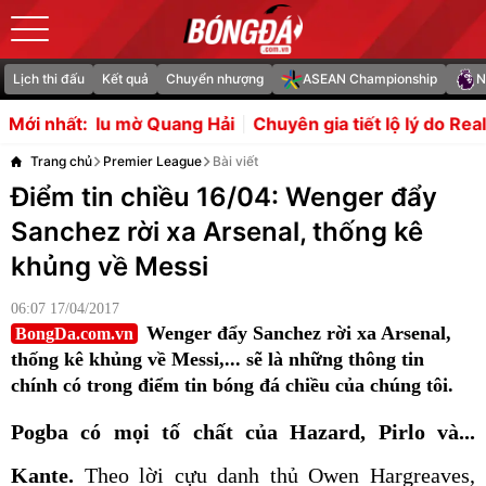
Lịch thi đấu
Kết quả
Chuyển nhượng
ASEAN Championship
N
 Quang Hải
Chuyên gia tiết lộ lý do Real từ bỏ Rodri
Bar
Mới nhất:
Trang chủ
Premier League
Bài viết
Điểm tin chiều 16/04: Wenger đẩy
Sanchez rời xa Arsenal, thống kê
khủng về Messi
06:07 17/04/2017
Wenger đẩy Sanchez rời xa Arsenal,
BongDa.com.vn
thống kê khủng về Messi,... sẽ là những thông tin
chính có trong điểm tin bóng đá chiều của chúng tôi.
Pogba có mọi tố chất của Hazard, Pirlo và...
Kante.
Theo lời cựu danh thủ Owen Hargreaves,