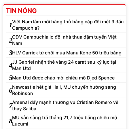
TIN NÓNG
Việt Nam làm mới hàng thủ bằng cặp đôi mét 9 đấu
1
Campuchia?
CĐV Campuchia lo đội nhà thua đậm tuyển Việt
2
Nam
3
HLV Carrick từ chối mua Manu Kone 50 triệu bảng
JJ Gabriel nhận thẻ vàng 24 carat sau kỷ lục tại
4
Man Utd
5
Man Utd được chào mời chiêu mộ Djed Spence
Newcastle hét giá Hall, MU chuyển hướng sang
6
Robinson
Arsenal đẩy mạnh thương vụ Cristian Romero về
7
thay Saliba
MU sẵn sàng trả thẳng 21,7 triệu bảng chiêu mộ
8
Lucumi