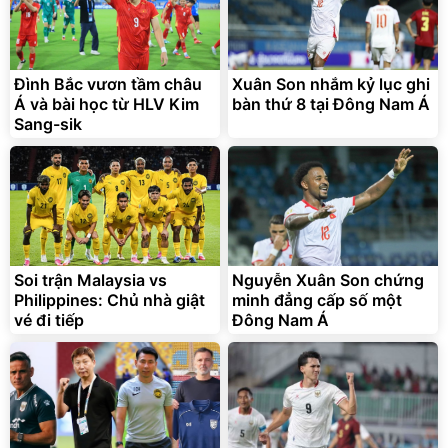
Đình Bắc vươn tầm châu
Xuân Son nhắm kỷ lục ghi
Á và bài học từ HLV Kim
bàn thứ 8 tại Đông Nam Á
Sang-sik
Bạt phủ xe ô tô cao cấp,
Xe đạp điện trợ lực G-
tráng nhôm 03 lớp
Force C14 gấp gọn bỏ cốp
tiện lợi
392.000
9.900.000
đ
đ
325.000
7.092.000
Soi trận Malaysia vs
đ
Nguyễn Xuân Son chứng
đ
Philippines: Chủ nhà giật
minh đẳng cấp số một
Đã bán nhiều
Đang xem nhiều
vé đi tiếp
Đông Nam Á
G-FORCE VIETNA