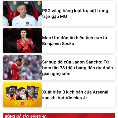
PSG vắng hàng loạt trụ cột trong
trận gặp MU
Man Utd đón tín hiệu tích cực từ
Benjamin Sesko
Sự sụp đổ của Jadon Sancho: Từ
bom tấn 73 triệu bảng đến dự đoán
giải nghệ sớm
Xuất hiện 3 kịch bản của Arsenal
sau khi hụt Vinicius Jr
BÓNG ĐÁ TÂY BAN NHA