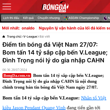
Lịch thi đấu
Kết quả
Chuyển nhượng
ASEAN Championship
N
Nguyên lý vận hành của lối đá kiểm soát bóng Tiki-taka
Mới nhất:
Trang chủ
V-League
Bài viết
Điểm tin bóng đá Việt Nam 27/07:
Bom tấn 14 tỷ sắp cập bến V.League;
Đình Trọng nói lý do gia nhập CAHN
06:36 28/07/2024
Bom tấn 14 tỷ sắp cập bến V.League;
BongDa.com.vn
Đình Trọng nói lý do gia nhập CAHN là nội dung
chính trong bản tin bóng đá Việt Nam ngày 27/07.
Bom tấn 14 tỷ sắp cập bến V.League:
Nhân tố Việt
kiều Jason Pendant Quang Vinh
đang tiến gần tới