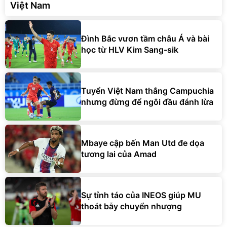
Việt Nam
Đình Bắc vươn tầm châu Á và bài
học từ HLV Kim Sang-sik
Tuyển Việt Nam thắng Campuchia
nhưng đừng để ngôi đầu đánh lừa
Mbaye cập bến Man Utd đe dọa
tương lai của Amad
Sự tỉnh táo của INEOS giúp MU
thoát bẫy chuyển nhượng