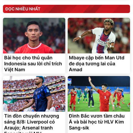
ĐỌC NHIỀU NHẤT
Bài học cho thủ quân
Mbaye cập bến Man Utd
Indonesia sau lời chỉ trích
đe dọa tương lai của
Việt Nam
Amad
Tin đồn chuyển nhượng
Đình Bắc vươn tầm châu
sáng 8/8: Liverpool có
Á và bài học từ HLV Kim
Araujo; Arsenal tranh
Sang-sik