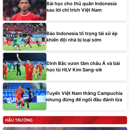
Bài học cho thủ quân Indonesia
sau lời chỉ trích Việt Nam
Báo Indonesia tố trọng tài xử ép
khiến đội nhà bị loại sớm
Đình Bắc vươn tầm châu Á và bài
học từ HLV Kim Sang-sik
Tuyển Việt Nam thắng Campuchia
nhưng đừng để ngôi đầu đánh lừa
HẬU TRƯỜNG