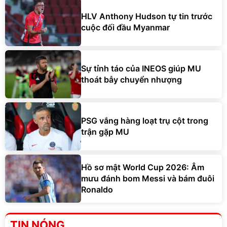
HLV Anthony Hudson tự tin trước
cuộc đối đầu Myanmar
Sự tỉnh táo của INEOS giúp MU
thoát bẫy chuyển nhượng
PSG vắng hàng loạt trụ cột trong
trận gặp MU
Hồ sơ mật World Cup 2026: Âm
mưu đánh bom Messi và bám đuôi
Ronaldo
TIN NÓNG