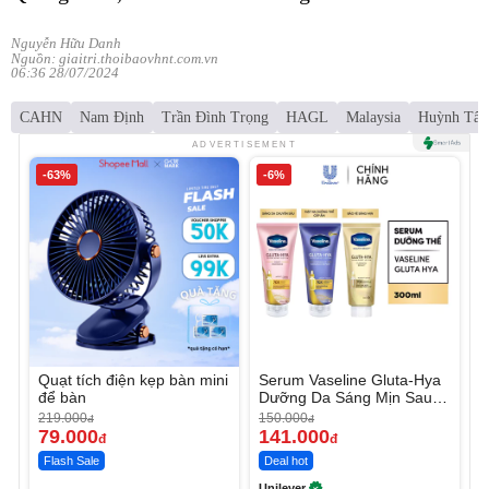
Nguyễn Hữu Danh
Nguồn: giaitri.thoibaovhnt.com.vn
06:36 28/07/2024
CAHN
Nam Định
Trần Đình Trọng
HAGL
Malaysia
Huỳnh Tấn
ADVERTISEMENT
-63%
-6%
Quạt tích điện kẹp bàn mini
Serum Vaseline Gluta-Hya
để bàn
Dưỡng Da Sáng Mịn Sau 7
Ngày
219.000
150.000
đ
đ
79.000
141.000
đ
đ
Flash Sale
Deal hot
Unilever