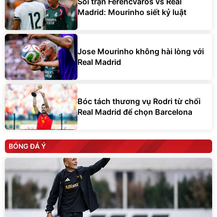
Soi trận Ferencvaros vs Real
Madrid: Mourinho siết kỷ luật
Jose Mourinho không hài lòng với
Real Madrid
Bóc tách thương vụ Rodri từ chối
Real Madrid để chọn Barcelona
BÓNG ĐÁ Ý