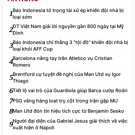
Báo Indonesia tố trọng tài xử ép khiến đội nhà bị
1
loại sớm
ĐT Việt Nam giải lời nguyền gần 800 ngày tại Mỹ
2
Đình
Báo Indonesia chỉ thẳng 3 "tội đồ" khiến đội nhà bị
3
loại khỏi AFF Cup
Barcelona nẫng tay trên Atletico vụ Cristian
4
Romero
Brentford cự tuyệt đề nghị của Man Utd vụ Igor
5
Thiago
6
Tiết lộ vai trò của Guardiola giúp Barca cướp Rodri
7
PSG vắng hàng loạt trụ cột trong trận gặp MU
8
Man Utd đón tín hiệu tích cực từ Benjamin Sesko
Người đại diện của Gabriel Jesus giải thích về việc
9
xuất hiện ở Napoli