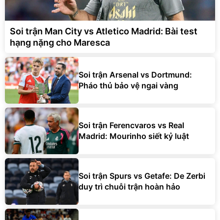
Soi trận Man City vs Atletico Madrid: Bài test
hạng nặng cho Maresca
Soi trận Arsenal vs Dortmund:
Pháo thủ bảo vệ ngai vàng
Soi trận Ferencvaros vs Real
Madrid: Mourinho siết kỷ luật
Soi trận Spurs vs Getafe: De Zerbi
duy trì chuỗi trận hoàn hảo