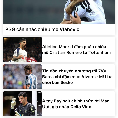
PSG cân nhắc chiêu mộ Vlahovic
Atletico Madrid đàm phán chiêu
mộ Cristian Romero từ Tottenham
Tin đồn chuyển nhượng tối 7/8:
Barca chi đậm mua Alvarez; MU từ
chối bán Sesko
Altay Bayindir chính thức rời Man
Utd, gia nhập Celta Vigo