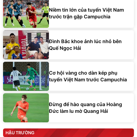
Niềm tin lớn của tuyển Việt Nam
trước trận gặp Campuchia
Đình Bắc khoe ảnh lúc nhỏ bên
Quế Ngọc Hải
Cơ hội vàng cho dàn kép phụ
tuyển Việt Nam trước Campuchia
Đừng để hào quang của Hoàng
Đức làm lu mờ Quang Hải
HẬU TRƯỜNG