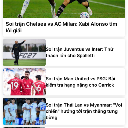
Soi trận Chelsea vs AC Milan: Xabi Alonso tìm
lời giải
Soi trận Juventus vs Inter: Thử
thách lớn cho Spalletti
Soi trận Man United vs PSG: Bài
kiểm tra hạng nặng cho Carrick
Soi trận Thái Lan vs Myanmar: "Voi
chiến" hướng tới trận thắng tưng
bừng