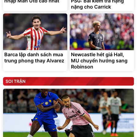
nhập Man Utd cao nhất
PSG: Bài kiểm tra hạng
nặng cho Carrick
Barca lập danh sách mua
Newcastle hét giá Hall,
trung phong thay Alvarez
MU chuyển hướng sang
Robinson
SOI TRẬN