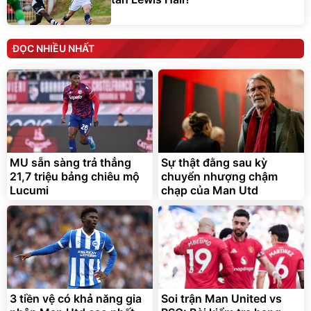
ĐỌC NHIỀU NHẤT
MU sẵn sàng trả thẳng
Sự thật đằng sau kỳ
21,7 triệu bảng chiêu mộ
chuyển nhượng chậm
Lucumi
chạp của Man Utd
3 tiền vệ có khả năng gia
Soi trận Man United vs