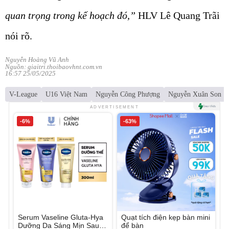
quan trọng trong kế hoạch đó,”
HLV Lê Quang Trãi
nói rõ.
Nguyễn Hoàng Vũ Anh
Nguồn: giaitri.thoibaovhnt.com.vn
16:57 25/05/2025
V-League
U16 Việt Nam
Nguyễn Công Phượng
Nguyễn Xuân Son
ADVERTISEMENT
-6%
-63%
Serum Vaseline Gluta-Hya
Quạt tích điện kẹp bàn mini
Dưỡng Da Sáng Mịn Sau 7
để bàn