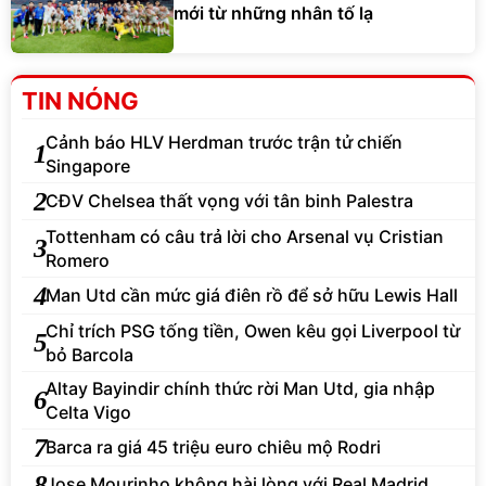
mới từ những nhân tố lạ
TIN NÓNG
Cảnh báo HLV Herdman trước trận tử chiến
1
Singapore
2
CĐV Chelsea thất vọng với tân binh Palestra
Tottenham có câu trả lời cho Arsenal vụ Cristian
3
Romero
4
Man Utd cần mức giá điên rồ để sở hữu Lewis Hall
Chỉ trích PSG tống tiền, Owen kêu gọi Liverpool từ
5
bỏ Barcola
Altay Bayindir chính thức rời Man Utd, gia nhập
6
Celta Vigo
7
Barca ra giá 45 triệu euro chiêu mộ Rodri
8
Jose Mourinho không hài lòng với Real Madrid