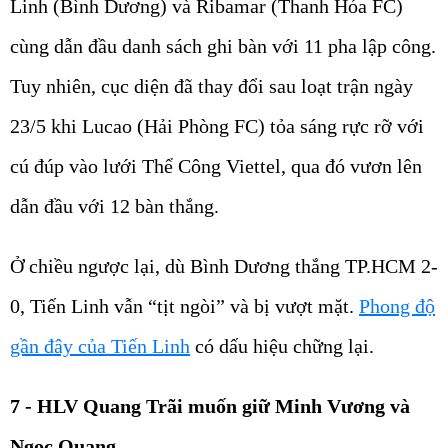
Linh (Bình Dương) và Ribamar (Thanh Hóa FC)
cùng dẫn đầu danh sách ghi bàn với 11 pha lập công.
Tuy nhiên, cục diện đã thay đổi sau loạt trận ngày
23/5 khi Lucao (Hải Phòng FC) tỏa sáng rực rỡ với
cú đúp vào lưới Thể Công Viettel, qua đó vươn lên
dẫn đầu với 12 bàn thắng.
Ở chiều ngược lại, dù Bình Dương thắng TP.HCM 2-
0, Tiến Linh vẫn “tịt ngòi” và bị vượt mặt.
Phong độ
gần đây của Tiến Linh
có dấu hiệu chững lại.
7 - HLV Quang Trãi muốn giữ Minh Vương và
Ngọc Quang