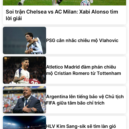
Soi trận Chelsea vs AC Milan: Xabi Alonso tìm
lời giải
PSG cân nhắc chiêu mộ Vlahovic
Atletico Madrid đàm phán chiêu
mộ Cristian Romero từ Tottenham
Argentina lên tiếng bảo vệ Chủ tịch
FIFA giữa tâm bão chỉ trích
HLV Kim Sang-sik sẽ tìm làn gió