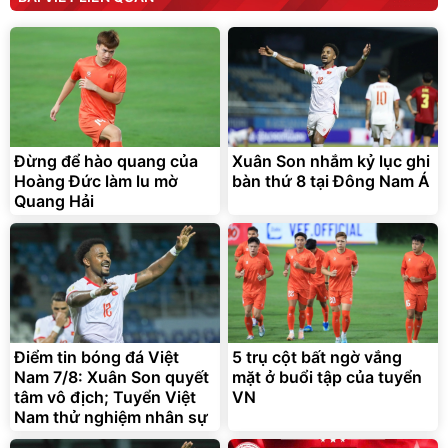
190.000
3.000.000
đ
đ
138.330
2.200.000
đ
đ
Discount
Flash Sale
Unmute
Vali Bamozo Khung Nhôm
9066 Size 20/24/28 Cao
Cấp
1.000.000
đ
825.000
Đừng để hào quang của
Xuân Son nhắm kỷ lục ghi
đ
Hoàng Đức làm lu mờ
bàn thứ 8 tại Đông Nam Á
Flash Sale
Quang Hải
Lót ghế ôtô, nâng lưng
chống nóng giúp thoải mái
trong di chuyển
295.000
Điểm tin bóng đá Việt
5 trụ cột bất ngờ vắng
đ
Nam 7/8: Xuân Son quyết
mặt ở buổi tập của tuyển
Đã bán nhiều
tâm vô địch; Tuyển Việt
VN
Nam thử nghiệm nhân sự