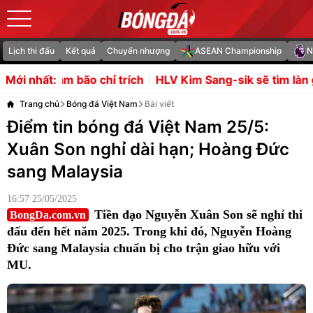
Lịch thi đấu
Kết quả
Chuyển nhượng
ASEAN Championship
N
chỉ trích
HLV Kim Sang-sik sẽ tìm làn gió mới từ những 
Mới nhất:
Trang chủ
Bóng đá Việt Nam
Bài viết
Điểm tin bóng đá Việt Nam 25/5:
Xuân Son nghỉ dài hạn; Hoàng Đức
sang Malaysia
16:57 25/05/2025
Tiền đạo Nguyễn Xuân Son sẽ nghỉ thi
BongDa.com.vn
đấu đến hết năm 2025. Trong khi đó, Nguyễn Hoàng
Đức sang Malaysia chuẩn bị cho trận giao hữu với
MU.