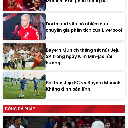
Munich: Khó phân thắng bại
Dortmund sắp bổ nhiệm cựu
chuyên gia phân tích của Liverpool
Bayern Munich thắng sát nút Jeju
SK trong ngày Kim Min-jae hồi
hương
Soi trận Jeju FC vs Bayern Munich:
Khẳng định bản lĩnh
BÓNG ĐÁ PHÁP