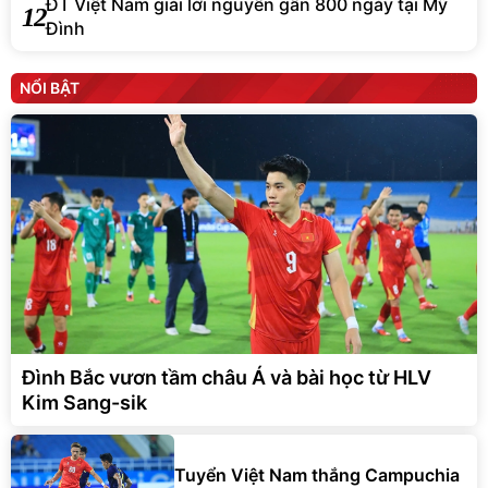
ĐT Việt Nam giải lời nguyền gần 800 ngày tại Mỹ
12
Đình
NỔI BẬT
Đình Bắc vươn tầm châu Á và bài học từ HLV
Kim Sang-sik
Tuyển Việt Nam thắng Campuchia