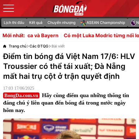
Lịch thi đấu
Kết quả
Chuyển nhượng
ASEAN Championship
N
Bayern
Có một Luka Modric từng nổi loạn để rời Totten
Mới nhất:
Trang chủ
Các ĐTQG
Bài viết
Điểm tin bóng đá Việt Nam 17/6: HLV
Troussier có thể tái xuất; Đà Nẵng
mất hai trụ cột ở trận quyết định
17:03 17/06/2025
Hãy cùng điểm qua những thông tin
BongDa.com.vn
đáng chú ý liên quan đến bóng đá trong nước ngày
hôm nay.