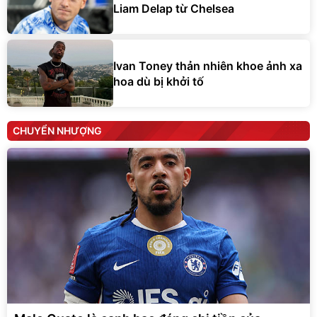
Liam Delap từ Chelsea
Ivan Toney thản nhiên khoe ảnh xa
hoa dù bị khởi tố
CHUYỂN NHƯỢNG