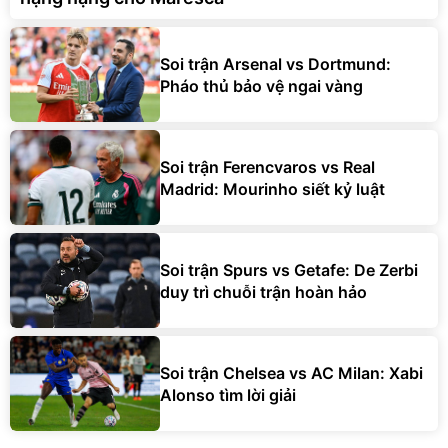
Soi trận Arsenal vs Dortmund:
Pháo thủ bảo vệ ngai vàng
Soi trận Ferencvaros vs Real
Madrid: Mourinho siết kỷ luật
Soi trận Spurs vs Getafe: De Zerbi
duy trì chuỗi trận hoàn hảo
Soi trận Chelsea vs AC Milan: Xabi
Alonso tìm lời giải