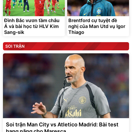
Đình Bắc vươn tầm châu
Brentford cự tuyệt đề
Á và bài học từ HLV Kim
nghị của Man Utd vụ Igor
Sang-sik
Thiago
SOI TRẬN
Soi trận Man City vs Atletico Madrid: Bài test
hạng nặng cho Maresca