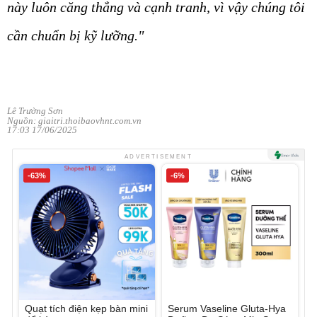
này luôn căng thẳng và cạnh tranh, vì vậy chúng tôi
cần chuẩn bị kỹ lưỡng."
Lê Trường Sơn
Nguồn: giaitri.thoibaovhnt.com.vn
17:03 17/06/2025
ADVERTISEMENT
-63%
-6%
Quạt tích điện kẹp bàn mini
Serum Vaseline Gluta-Hya