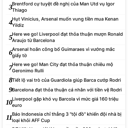
Brentford cự tuyệt đề nghị của Man Utd vụ Igor
3
Thiago
Hụt Vinicius, Arsenal muốn vung tiền mua Kenan
4
Yildiz
Here we go! Liverpool đạt thỏa thuận mượn Ronald
5
Araujo từ Barcelona
Arsenal hoãn công bố Guimaraes vì vướng mắc
6
giấy tờ
Here we go! Man City đạt thỏa thuận chiêu mộ
7
Geronimo Rulli
8
Tiết lộ vai trò của Guardiola giúp Barca cướp Rodri
9
Barcelona đạt thỏa thuận cá nhân với tiền vệ Rodri
Liverpool gặp khó vụ Barcola vì mức giá 160 triệu
10
euro
Báo Indonesia chỉ thẳng 3 "tội đồ" khiến đội nhà bị
11
loại khỏi AFF Cup