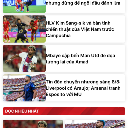
nhưng đừng để ngôi đầu đánh lừa
HLV Kim Sang-sik và bàn tính
chiến thuật của Việt Nam trước
Campuchia
Mbaye cập bến Man Utd đe dọa
tương lai của Amad
Tin đồn chuyển nhượng sáng 8/8:
Liverpool có Araujo; Arsenal tranh
Esposito với MU
ĐỌC NHIỀU NHẤT