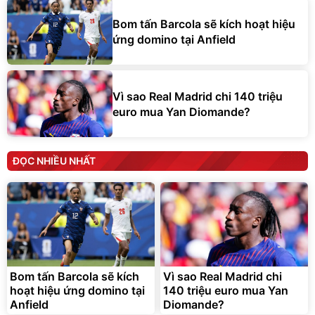
Bom tấn Barcola sẽ kích hoạt hiệu
ứng domino tại Anfield
Vì sao Real Madrid chi 140 triệu
euro mua Yan Diomande?
ĐỌC NHIỀU NHẤT
Bom tấn Barcola sẽ kích
Vì sao Real Madrid chi
hoạt hiệu ứng domino tại
140 triệu euro mua Yan
Anfield
Diomande?