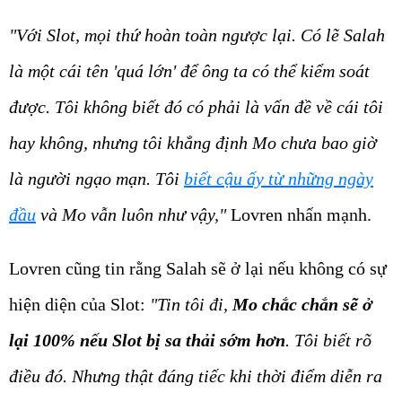
"Với Slot, mọi thứ hoàn toàn ngược lại. Có lẽ Salah
là một cái tên 'quá lớn' để ông ta có thể kiểm soát
được. Tôi không biết đó có phải là vấn đề về cái tôi
hay không, nhưng tôi khẳng định Mo chưa bao giờ
là người ngạo mạn. Tôi
biết cậu ấy từ những ngày
đầu
và Mo vẫn luôn như vậy,"
Lovren nhấn mạnh.
Lovren cũng tin rằng Salah sẽ ở lại nếu không có sự
hiện diện của Slot:
"Tin tôi đi,
Mo chắc chắn sẽ ở
lại 100% nếu Slot bị sa thải sớm hơn
. Tôi biết rõ
điều đó. Nhưng thật đáng tiếc khi thời điểm diễn ra