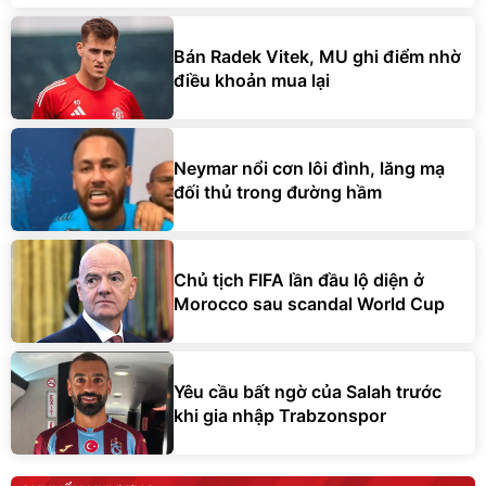
Bán Radek Vitek, MU ghi điểm nhờ
điều khoản mua lại
Neymar nổi cơn lôi đình, lăng mạ
đối thủ trong đường hầm
Chủ tịch FIFA lần đầu lộ diện ở
Morocco sau scandal World Cup
Yêu cầu bất ngờ của Salah trước
khi gia nhập Trabzonspor