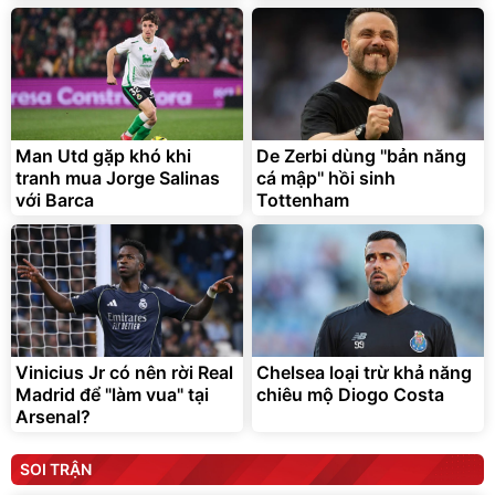
Man Utd gặp khó khi
De Zerbi dùng ''bản năng
tranh mua Jorge Salinas
cá mập'' hồi sinh
với Barca
Tottenham
Vinicius Jr có nên rời Real
Chelsea loại trừ khả năng
Madrid để "làm vua" tại
chiêu mộ Diogo Costa
Arsenal?
SOI TRẬN