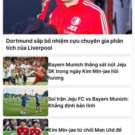
Dortmund sắp bổ nhiệm cựu chuyên gia phân
tích của Liverpool
Bayern Munich thắng sát nút Jeju
SK trong ngày Kim Min-jae hồi
hương
Soi trận Jeju FC vs Bayern Munich:
Khẳng định bản lĩnh
Kim Min-jae từ chối Man Utd để