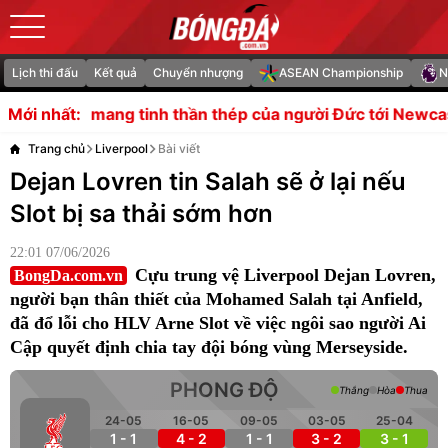
Lịch thi đấu
Kết quả
Chuyển nhượng
ASEAN Championship
N
nh thần thép của người Đức tới Newcastle
Arsenal đổi h
Mới nhất:
Trang chủ
Liverpool
Bài viết
Dejan Lovren tin Salah sẽ ở lại nếu
Slot bị sa thải sớm hơn
22:01 07/06/2026
Cựu trung vệ Liverpool Dejan Lovren,
BongDa.com.vn
người bạn thân thiết của Mohamed Salah tại Anfield,
đã đổ lỗi cho HLV Arne Slot về việc ngôi sao người Ai
Cập quyết định chia tay đội bóng vùng Merseyside.
PHONG ĐỘ
Thắng
Hòa
Thua
24-05
16-05
09-05
03-05
25-04
1 - 1
4 - 2
1 - 1
3 - 2
3 - 1