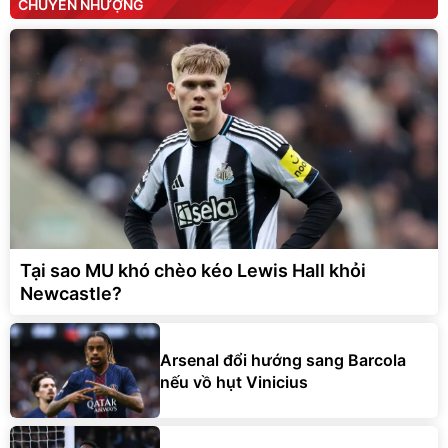
CHUYỂN NHƯỢNG
Tại sao MU khó chèo kéo Lewis Hall khỏi
Newcastle?
Arsenal đổi hướng sang Barcola
nếu vồ hụt Vinicius