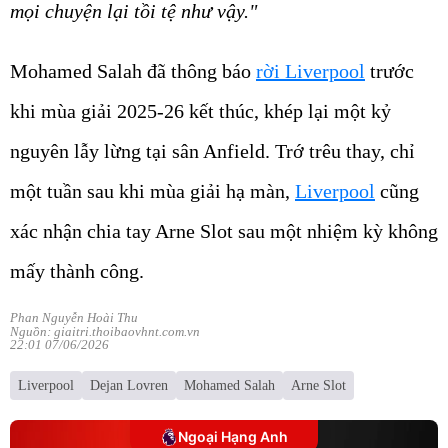
mọi chuyện lại tồi tệ như vậy."
Mohamed Salah đã thông báo
rời Liverpool
trước
khi mùa giải 2025-26 kết thúc, khép lại một kỷ
nguyên lẫy lừng tại sân Anfield. Trớ trêu thay, chỉ
một tuần sau khi mùa giải hạ màn,
Liverpool
cũng
xác nhận chia tay Arne Slot sau một nhiệm kỳ không
mấy thành công.
Phan Nguyễn Hoài Thu
Nguồn: giaitri.thoibaovhnt.com.vn
22:01 07/06/2026
Liverpool
Dejan Lovren
Mohamed Salah
Arne Slot
Ngoại Hạng Anh