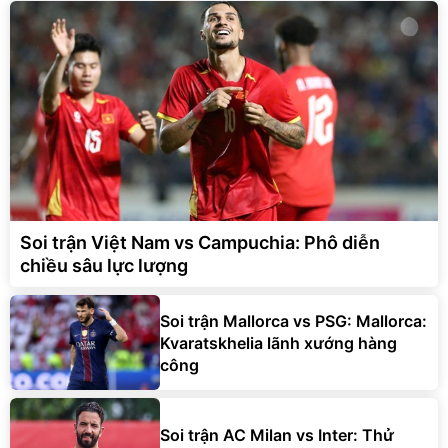
Soi trận Việt Nam vs Campuchia: Phô diễn
chiều sâu lực lượng
Soi trận Mallorca vs PSG: Mallorca:
Kvaratskhelia lãnh xướng hàng
công
Soi trận AC Milan vs Inter: Thử