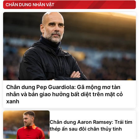
CHÂN DUNG NHÂN VẬT
Chân dung Pep Guardiola: Gã mộng mơ tàn
nhẫn và bản giao hưởng bất diệt trên mặt cỏ
xanh
Chân dung Aaron Ramsey: Trái tim
thép ẩn sau đôi chân thủy tinh