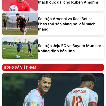
thách cực đại cho Ruben Amorim
Soi trận Arsenal vs Real Betis:
Pháo thủ sẵn sàng nối dài mạch
thắng
Soi trận Jeju FC vs Bayern Munich:
Khẳng định bản lĩnh
BÓNG ĐÁ VIỆT NAM