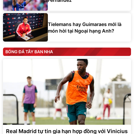
Tielemans hay Guimaraes mới là
món hời tại Ngoại hạng Anh?
BÓNG ĐÁ TÂY BAN NHA
Real Madrid tự tin gia hạn hợp đồng với Vinicius