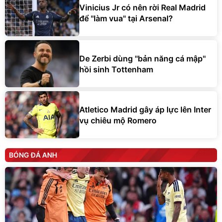
Vinicius Jr có nên rời Real Madrid
để "làm vua" tại Arsenal?
De Zerbi dùng ''bản năng cá mập''
hồi sinh Tottenham
Atletico Madrid gây áp lực lên Inter
vụ chiêu mộ Romero
BÓNG ĐÁ ANH