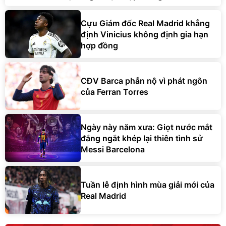
Cựu Giám đốc Real Madrid khẳng
định Vinicius không định gia hạn
hợp đồng
CĐV Barca phẫn nộ vì phát ngôn
của Ferran Torres
Ngày này năm xưa: Giọt nước mắt
đắng ngắt khép lại thiên tình sử
Messi Barcelona
Tuần lễ định hình mùa giải mới của
Real Madrid