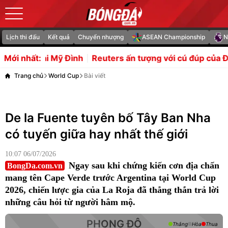
Lịch thi đấu
Kết quả
Chuyển nhượng
ASEAN Championship
N
tại Mỹ Đình
Reuters ấn tượng với cú đúp của Đình Bắc 
Mới nhất:
Trang chủ
World Cup
Bài viết
De la Fuente tuyên bố Tây Ban Nha
có tuyến giữa hay nhất thế giới
10:07 06/07/2026
Ngay sau khi chứng kiến cơn địa chấn
BongDa.com.vn
mang tên Cape Verde trước Argentina tại World Cup
2026, chiến lược gia của La Roja đã thẳng thắn trả lời
những câu hỏi từ người hâm mộ.
PHONG ĐỘ
Thắng
Hòa
Thua