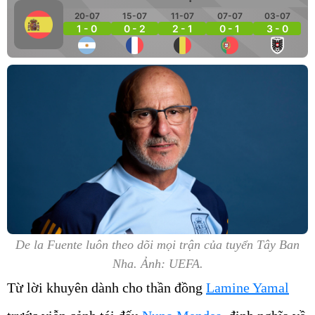
20-07
15-07
11-07
07-07
03-07
1 - 0
0 - 2
2 - 1
0 - 1
3 - 0
De la Fuente luôn theo dõi mọi trận của tuyển Tây Ban
Nha. Ảnh: UEFA.
Từ lời khuyên dành cho thần đồng
Lamine Yamal