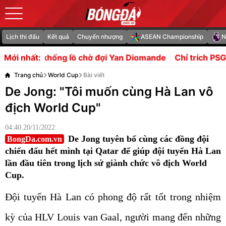
Lịch thi đấu
Kết quả
Chuyển nhượng
ASEAN Championship
N
 lồ chờ đợi Yan Diomande
Chỉ trích PSG tống tiền, Owen
Mới nhất:
Trang chủ
World Cup
Bài viết
De Jong: "Tôi muốn cùng Hà Lan vô
địch World Cup"
04:40 20/11/2022
De Jong tuyên bố cùng các đồng đội
BongDa.com.vn
chiến đấu hết mình tại Qatar để giúp đội tuyển Hà Lan
lần đầu tiên trong lịch sử giành chức vô địch World
Cup.
Đội tuyển Hà Lan có phong độ rất tốt trong nhiệm
kỳ của HLV Louis van Gaal, người mang đến những