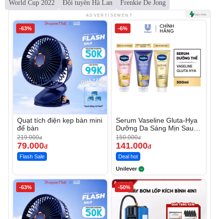
World Cup 2022
Đội tuyển Hà Lan
Frenkie De Jong
ADVERTISEMENT
-63%
-6%
Quạt tích điện kẹp bàn mini
Serum Vaseline Gluta-Hya
để bàn
Dưỡng Da Sáng Mịn Sau 7
Ngày
219.000
150.000
đ
đ
79.000
141.000
đ
đ
Flash Sale
Deal hot
Unilever
-63%
-50%