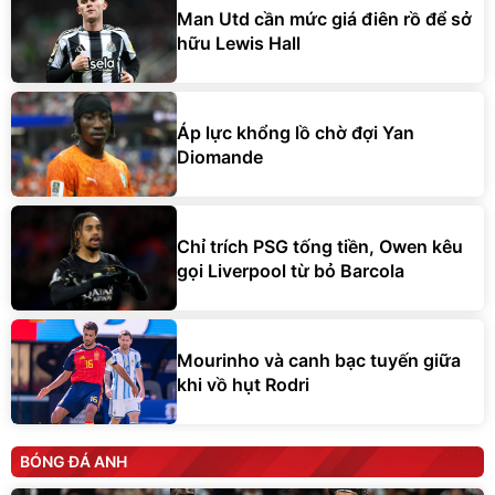
Man Utd cần mức giá điên rồ để sở
hữu Lewis Hall
Áp lực khổng lồ chờ đợi Yan
Diomande
Chỉ trích PSG tống tiền, Owen kêu
gọi Liverpool từ bỏ Barcola
Mourinho và canh bạc tuyến giữa
khi vồ hụt Rodri
BÓNG ĐÁ ANH