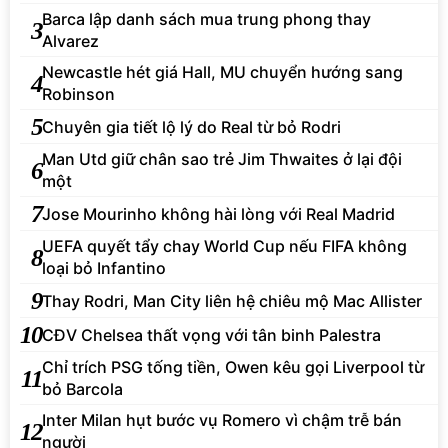
Barca lập danh sách mua trung phong thay
3
Alvarez
Newcastle hét giá Hall, MU chuyển hướng sang
4
Robinson
5
Chuyên gia tiết lộ lý do Real từ bỏ Rodri
Man Utd giữ chân sao trẻ Jim Thwaites ở lại đội
6
một
7
Jose Mourinho không hài lòng với Real Madrid
UEFA quyết tẩy chay World Cup nếu FIFA không
8
loại bỏ Infantino
9
Thay Rodri, Man City liên hệ chiêu mộ Mac Allister
10
CĐV Chelsea thất vọng với tân binh Palestra
Chỉ trích PSG tống tiền, Owen kêu gọi Liverpool từ
11
bỏ Barcola
Inter Milan hụt bước vụ Romero vì chậm trễ bán
12
người