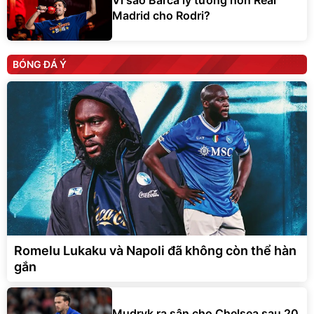
Madrid cho Rodri?
BÓNG ĐÁ Ý
Romelu Lukaku và Napoli đã không còn thể hàn
gắn
Mudryk ra sân cho Chelsea sau 20