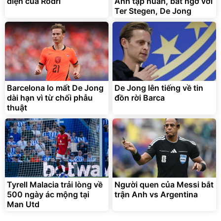
diện của Rodri
Anh tập huấn, bất ngờ với
Ter Stegen, De Jong
Bạt phủ xe ô tô cao cấp,
Xe đạp điện trợ lực G-
tráng nhôm 03 lớp
Force C14 gấp gọn bỏ cốp
tiện lợi
392.000
9.900.000
đ
đ
325.000
7.092.000
Barcelona lo mất De Jong
đ
De Jong lên tiếng về tin
đ
dài hạn vì từ chối phẫu
đồn rời Barca
Đã bán nhiều
Đang xem nhiều
thuật
G-FORCE VIETNA
Tyrell Malacia trải lòng về
Người quen của Messi bắt
500 ngày ác mộng tại
trận Anh vs Argentina
Man Utd