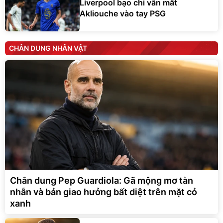
Liverpool bạo chi vẫn mất
Akliouche vào tay PSG
CHÂN DUNG NHÂN VẬT
Chân dung Pep Guardiola: Gã mộng mơ tàn
nhẫn và bản giao hưởng bất diệt trên mặt cỏ
xanh