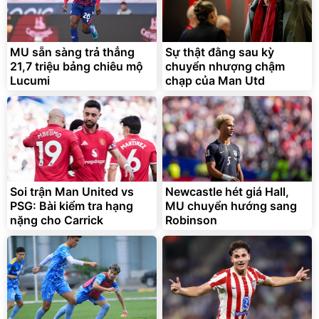
MU sẵn sàng trả thẳng
Sự thật đằng sau kỳ
21,7 triệu bảng chiêu mộ
chuyển nhượng chậm
Lucumi
chạp của Man Utd
Soi trận Man United vs
Newcastle hét giá Hall,
PSG: Bài kiểm tra hạng
MU chuyển hướng sang
nặng cho Carrick
Robinson