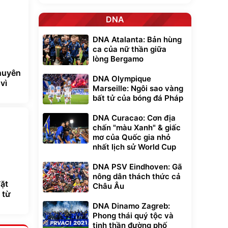
DNA
DNA Atalanta: Bản hùng
ca của nữ thần giữa
lòng Bergamo
huyên
DNA Olympique
vì
Marseille: Ngôi sao vàng
bất tử của bóng đá Pháp
DNA Curacao: Cơn địa
chấn "màu Xanh" & giấc
mơ của Quốc gia nhỏ
nhất lịch sử World Cup
DNA PSV Eindhoven: Gã
nông dân thách thức cả
ặt
Châu Âu
 từ
DNA Dinamo Zagreb:
Phong thái quý tộc và
tinh thần đường phố