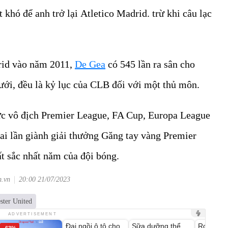
 khó để anh trở lại Atletico Madrid. trừ khi câu lạc
drid vào năm 2011,
De Gea
có 545 lần ra sân cho
ưới, đều là kỷ lục của CLB đối với một thủ môn.
c vô địch Premier League, FA Cup, Europa League
ai lần giành giải thưởng Găng tay vàng Premier
ất sắc nhất năm của đội bóng.
m.vn
20:00 21/07/2023
ster United
Unmute
Unmute
Unmute
ADVERTISEMENT
Đai ngồi ô tô cho
Sữa dưỡng thể
Robot Hú
-63%
-27%