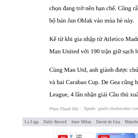
chọn đang trở nên hạn chế. Cũng rất
bộ bán Jan Oblak vào mùa hè này.
Kể từ khi gia nhập từ Atletico Ma
Man United với 190 trận giữ sạch l
Cùng Man Utd, anh giành được chứ
và hai Carabao Cup. De Gea cũng h
League, 4 lần nhận giải Cầu thủ xu
Nguồn: giaitri.thoibaovhnt.co
Phan Thanh Hải
La Liga
Daily Record
Inter Milan
David de Gea
Manche
-6%
-63%