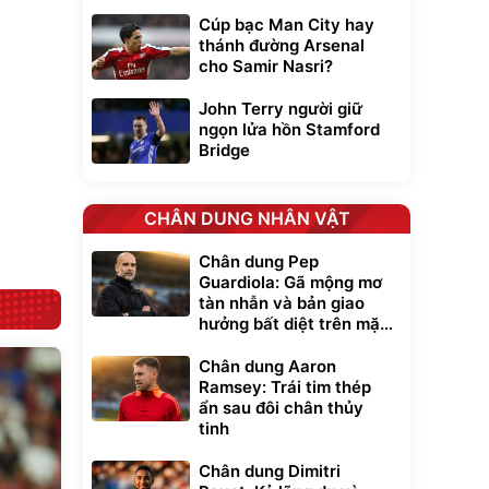
-001 -
Khung Nhôm
Cúp bạc Man City hay
inh
9066 Size
1.000.000
đ
đ
thánh đường Arsenal
20/24/28 Cao Cấp
000
825.000
đ
đ
cho Samir Nasri?
Flash Sale
John Terry người giữ
ngọn lửa hồn Stamford
Lót ghế ôtô, nâng
Bridge
lưng chống nóng
giúp thoải mái
trong di chuyển
295.000
đ
CHÂN DUNG NHÂN VẬT
Đã bán nhiều
Chân dung Pep
Guardiola: Gã mộng mơ
tàn nhẫn và bản giao
hưởng bất diệt trên mặt
cỏ xanh
Chân dung Aaron
Ramsey: Trái tim thép
ẩn sau đôi chân thủy
tinh
Chân dung Dimitri