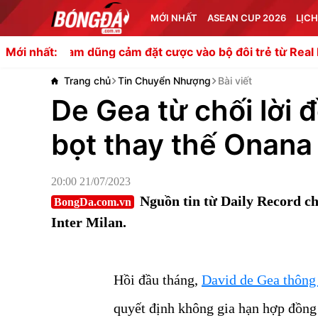
MỚI NHẤT
ASEAN CUP 2026
LỊCH
m dũng cảm đặt cược vào bộ đôi trẻ từ Real Madrid
Barc
Mới nhất:
Trang chủ
Tin Chuyển Nhượng
Bài viết
De Gea từ chối lời 
bọt thay thế Onana
20:00 21/07/2023
Nguồn tin từ Daily Record ch
BongDa.com.vn
Inter Milan.
Hồi đầu tháng,
David de Gea thông
quyết định không gia hạn hợp đồn