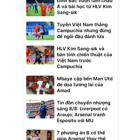
Đình Bắc vươn tầm châu
Á và bài học từ HLV Kim
Sang-sik
Tuyển Việt Nam thắng
Campuchia nhưng đừng
để ngôi đầu đánh lừa
HLV Kim Sang-sik và
bàn tính chiến thuật của
Việt Nam trước
Campuchia
Mbaye cập bến Man Utd
đe dọa tương lai của
Amad
Tin đồn chuyển nhượng
sáng 8/8: Liverpool có
Araujo; Arsenal tranh
Esposito với MU
7 phương án B có thể
giúp Arsenal thay thế