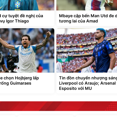
d cự tuyệt đề nghị của
Mbaye cập bến Man Utd đe 
vụ Igor Thiago
tương lai của Amad
e chọn Hojbjerg lấp
Tin đồn chuyển nhượng sáng
rống Guimaraes
Liverpool có Araujo; Arsenal
Esposito với MU