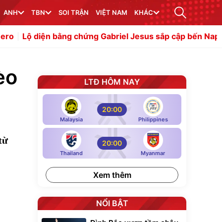
ANH
TBN
SOI TRẬN
VIỆT NAM
KHÁC
 bằng chứng Gabriel Jesus sắp cập bến Napoli
Báo Indone
èo
LTĐ HÔM NAY
20:00
Malaysia
Philippines
từ
20:00
Thailand
Myanmar
Xem thêm
NỔI BẬT