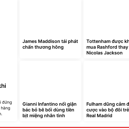
James Maddison tái phát
Tottenham được k
chấn thương hông
mua Rashford thay 
Nicolas Jackson
khi
ải đứng
Gianni Infantino nổi giận
Fulham dũng cảm đ
p hàng
bác bỏ bê bối dùng tiền
cược vào bộ đôi trẻ
h.
bịt miệng nhân tình
Real Madrid