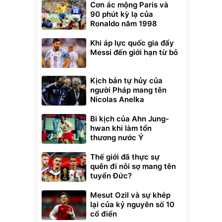
Cơn ác mộng Paris và
90 phút kỳ lạ của
Ronaldo năm 1998
Khi áp lực quốc gia đẩy
Messi đến giới hạn từ bỏ
Kịch bản tự hủy của
người Pháp mang tên
Nicolas Anelka
Bi kịch của Ahn Jung-
hwan khi làm tổn
thương nước Ý
Thế giới đã thực sự
quên đi nỗi sợ mang tên
tuyển Đức?
Mesut Ozil và sự khép
lại của kỷ nguyên số 10
Unmute
cổ điển
t Bụi Lau
Vali Bamozo