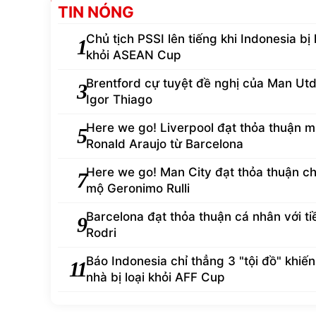
TIN NÓNG
Chủ tịch PSSI lên tiếng khi Indonesia bị 
1
khỏi ASEAN Cup
Brentford cự tuyệt đề nghị của Man Ut
3
Igor Thiago
Here we go! Liverpool đạt thỏa thuận 
5
Ronald Araujo từ Barcelona
Here we go! Man City đạt thỏa thuận ch
7
mộ Geronimo Rulli
Barcelona đạt thỏa thuận cá nhân với ti
9
Rodri
Báo Indonesia chỉ thẳng 3 "tội đồ" khiến
11
nhà bị loại khỏi AFF Cup