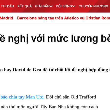
 THI ĐẤU
KẾT QUẢ
GIẢI ĐẤU
ĐỘI BÓNG
CHUYỂN NHƯỢNG
elona nẫng tay trên Atletico vụ Cristian Romero
Lộ diện
đề nghị với mức lương b
o hay David de Gea đã từ chối lời đề nghị hợp đồng 
 báo chia tay Man Utd
. Đội chủ sân Old Trafford
g nên thủ môn người Tây Ban Nha không còn cách