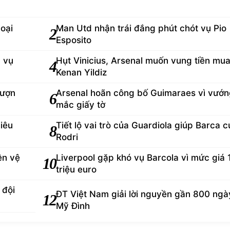
loại
Man Utd nhận trái đắng phút chót vụ Pio
2
Esposito
d vụ
Hụt Vinicius, Arsenal muốn vung tiền mu
4
Kenan Yildiz
mượn
Arsenal hoãn công bố Guimaraes vì vướ
6
mắc giấy tờ
iêu
Tiết lộ vai trò của Guardiola giúp Barca 
8
Rodri
ền vệ
Liverpool gặp khó vụ Barcola vì mức giá 
10
triệu euro
 đội
ĐT Việt Nam giải lời nguyền gần 800 ngày
12
Mỹ Đình