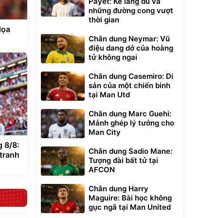
Payet: Kẻ lãng du và
những đường cong vượt
thời gian
dọa
Chân dung Neymar: Vũ
điệu dang dở của hoàng
tử không ngai
Chân dung Casemiro: Di
sản của một chiến binh
tại Man Utd
Chân dung Marc Guehi:
Mảnh ghép lý tưởng cho
Man City
 8/8:
Chân dung Sadio Mane:
 tranh
Tượng đài bất tử tại
AFCON
Chân dung Harry
Maguire: Bài học không
gục ngã tại Man United