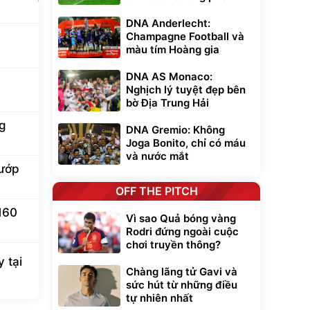
DNA Anderlecht:
Champagne Football và
màu tím Hoàng gia
DNA AS Monaco:
a
Nghịch lý tuyệt đẹp bên
bờ Địa Trung Hải
ng
DNA Gremio: Không
Joga Bonito, chỉ có máu
và nước mắt
cướp
OFF THE PITCH
160
Vì sao Quả bóng vàng
Rodri đứng ngoài cuộc
chơi truyền thông?
 tại
Chàng lãng tử Gavi và
sức hút từ những điều
tự nhiên nhất