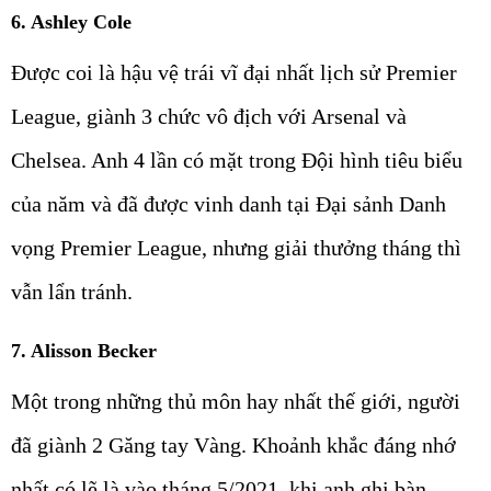
6. Ashley Cole
Được coi là hậu vệ trái vĩ đại nhất lịch sử Premier
League, giành 3 chức vô địch với Arsenal và
Chelsea. Anh 4 lần có mặt trong Đội hình tiêu biểu
của năm và đã được vinh danh tại Đại sảnh Danh
vọng Premier League, nhưng giải thưởng tháng thì
vẫn lẩn tránh.
7. Alisson Becker
Một trong những thủ môn hay nhất thế giới, người
đã giành 2 Găng tay Vàng. Khoảnh khắc đáng nhớ
nhất có lẽ là vào tháng 5/2021, khi anh ghi bàn