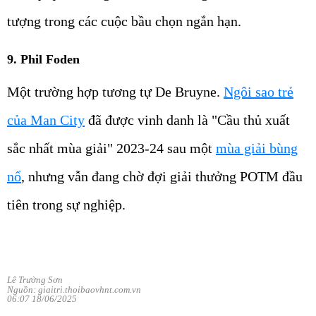
tượng trong các cuộc bầu chọn ngắn hạn.
9. Phil Foden
Một trường hợp tương tự De Bruyne.
Ngôi sao trẻ
của Man City
đã được vinh danh là "Cầu thủ xuất
sắc nhất mùa giải" 2023-24 sau một
mùa giải bùng
nổ
, nhưng vẫn đang chờ đợi giải thưởng POTM đầu
tiên trong sự nghiệp.
Lê Trường Sơn
Nguồn: giaitri.thoibaovhnt.com.vn
06:07 18/06/2025