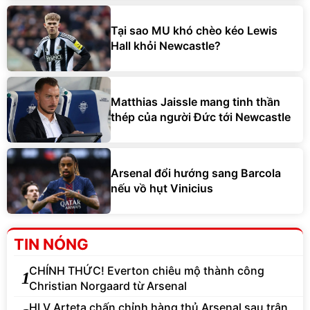
Tại sao MU khó chèo kéo Lewis
Hall khỏi Newcastle?
Matthias Jaissle mang tinh thần
thép của người Đức tới Newcastle
Arsenal đổi hướng sang Barcola
nếu vồ hụt Vinicius
TIN NÓNG
CHÍNH THỨC! Everton chiêu mộ thành công
1
Christian Norgaard từ Arsenal
HLV Arteta chấn chỉnh hàng thủ Arsenal sau trận