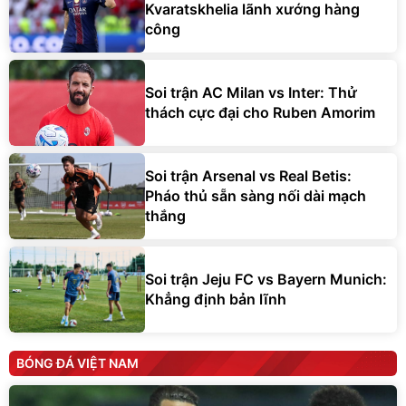
Kvaratskhelia lãnh xướng hàng
công
Soi trận AC Milan vs Inter: Thử
thách cực đại cho Ruben Amorim
Soi trận Arsenal vs Real Betis:
Pháo thủ sẵn sàng nối dài mạch
thắng
Soi trận Jeju FC vs Bayern Munich:
Khẳng định bản lĩnh
BÓNG ĐÁ VIỆT NAM