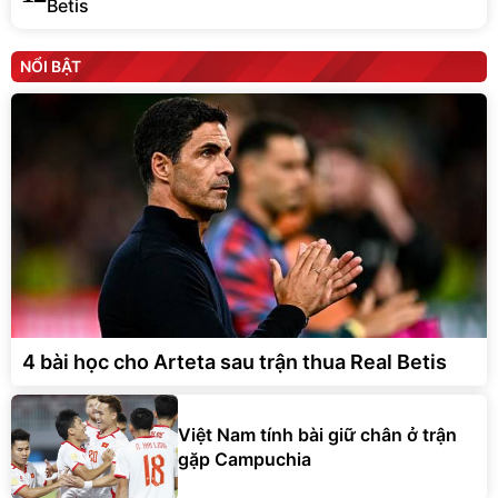
Betis
NỔI BẬT
4 bài học cho Arteta sau trận thua Real Betis
Việt Nam tính bài giữ chân ở trận
gặp Campuchia