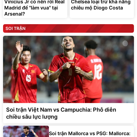
Vinicius Jr có nên rời Real
Chelsea loại trừ khả năng
Madrid để "làm vua" tại
chiêu mộ Diogo Costa
Arsenal?
SOI TRẬN
Soi trận Việt Nam vs Campuchia: Phô diễn
chiều sâu lực lượng
Soi trận Mallorca vs PSG: Mallorca: