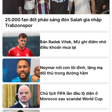
25.000 fan đốt pháo sáng đón Salah gia nhập
Trabzonspor
Bán Radek Vitek, MU ghi điểm nhờ
điều khoản mua lại
Neymar nổi cơn lôi đình, lăng mạ
đối thủ trong đường hầm
Chủ tịch FIFA lần đầu lộ diện ở
Morocco sau scandal World Cup