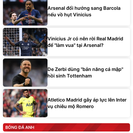
Arsenal đổi hướng sang Barcola
nếu vồ hụt Vinicius
Vinicius Jr có nên rời Real Madrid
để "làm vua" tại Arsenal?
De Zerbi dùng ''bản năng cá mập''
hồi sinh Tottenham
Atletico Madrid gây áp lực lên Inter
vụ chiêu mộ Romero
BÓNG ĐÁ ANH