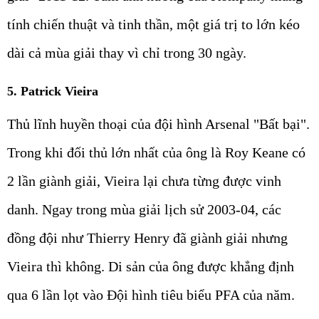
tính chiến thuật và tinh thần, một giá trị to lớn kéo
dài cả mùa giải thay vì chỉ trong 30 ngày.
5. Patrick Vieira
Thủ lĩnh huyền thoại của đội hình Arsenal "Bất bại".
Trong khi đối thủ lớn nhất của ông là Roy Keane có
2 lần giành giải, Vieira lại chưa từng được vinh
danh. Ngay trong mùa giải lịch sử 2003-04, các
đồng đội như Thierry Henry đã giành giải nhưng
Vieira thì không. Di sản của ông được khẳng định
qua 6 lần lọt vào Đội hình tiêu biểu PFA của năm.