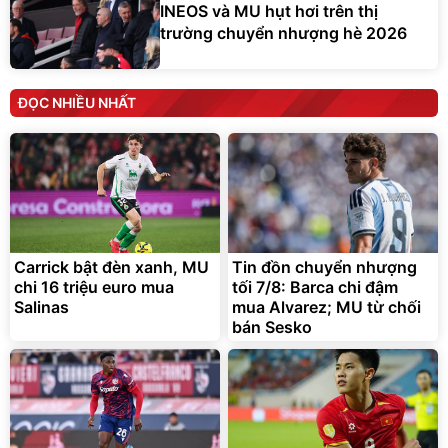
INEOS và MU hụt hơi trên thị
trường chuyển nhượng hè 2026
ĐỌC NHIỀU NHẤT
Carrick bật đèn xanh, MU
Tin đồn chuyển nhượng
chi 16 triệu euro mua
tối 7/8: Barca chi đậm
Salinas
mua Alvarez; MU từ chối
bán Sesko