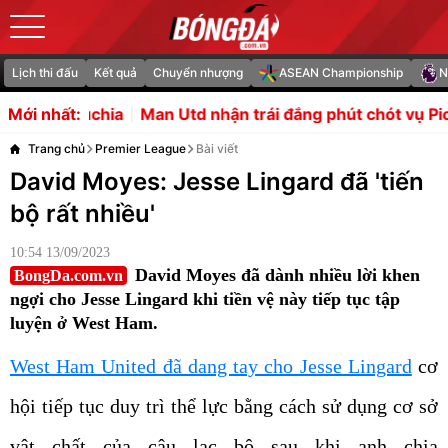
Lịch thi đấu
Kết quả
Chuyển nhượng
ASEAN Championship
N
an Utd nhận trái đắng phút chót vụ Pio Esposito
Tuyển V
Mới nhất:
Trang chủ
Premier League
Bài viết
David Moyes: Jesse Lingard đã 'tiến
bộ rất nhiều'
10:54 13/09/2023
David Moyes đã dành nhiều lời khen
BongDa.com.vn
ngợi cho Jesse Lingard khi tiền vệ này tiếp tục tập
luyện ở West Ham.
West Ham United đã dang tay cho Jesse Lingard
cơ
hội tiếp tục duy trì thể lực bằng cách sử dụng cơ sở
vật chất của câu lạc bộ sau khi anh chia