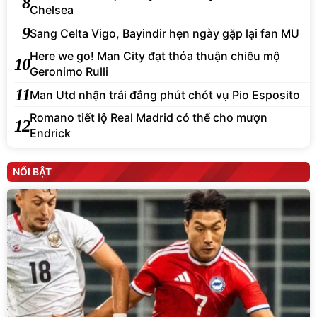
8
Chelsea
9
Sang Celta Vigo, Bayindir hẹn ngày gặp lại fan MU
Here we go! Man City đạt thỏa thuận chiêu mộ
10
Geronimo Rulli
11
Man Utd nhận trái đắng phút chót vụ Pio Esposito
Romano tiết lộ Real Madrid có thể cho mượn
12
Endrick
NỔI BẬT