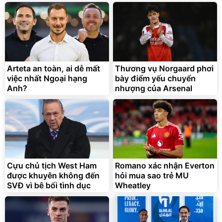
Bạt phủ xe ô tô cao cấp,
Xe đạp điện trợ lực G-
tráng nhôm 03 lớp
Force C14 gấp gọn bỏ cốp
tiện lợi
392.000
9.900.000
đ
đ
Arteta an toàn, ai dễ mất
Thương vụ Norgaard phơi
325.000
7.092.000
đ
đ
việc nhất Ngoại hạng
bày điểm yếu chuyển
Đã bán nhiều
Đang xem nhiều
Anh?
nhượng của Arsenal
G-FORCE VIETNA
Cựu chủ tịch West Ham
Romano xác nhận Everton
được khuyên không đến
hỏi mua sao trẻ MU
SVĐ vì bê bối tình dục
Wheatley