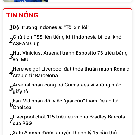
TIN NÓNG
1
Đội trưởng Indonesia: "Tôi xin lỗi"
Chủ tịch PSSI lên tiếng khi Indonesia bị loại khỏi
2
ASEAN Cup
Hụt Vinicius, Arsenal tranh Esposito 73 triệu bảng
3
với MU
Here we go! Liverpool đạt thỏa thuận mượn Ronald
4
Araujo từ Barcelona
Arsenal hoãn công bố Guimaraes vì vướng mắc
5
giấy tờ
Fan MU phản đối việc "giải cứu" Liam Delap từ
6
Chelsea
Liverpool chốt 115 triệu euro cho Bradley Barcola
7
của PSG
Xabi Alonso được khuyên thanh lý 15 cầu thủ