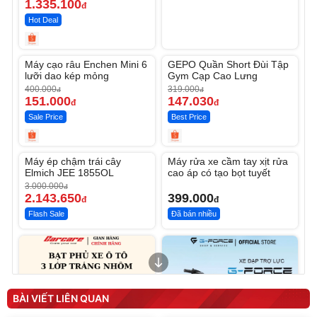
1.335.100
đ
Hot Deal
Unmute
Unmute
Máy cạo râu Enchen Mini 6
GEPO Quần Short Đùi Tập
-62%
-53%
lưỡi dao kép mỏng
Gym Cạp Cao Lưng
400.000
319.000
đ
đ
151.000
147.030
đ
đ
Sale Price
Best Price
Unmute
Unmute
Máy ép chậm trái cây
Máy rửa xe cầm tay xịt rửa
-28%
Elmich JEE 1855OL
cao áp có tạo bọt tuyết
3.000.000
đ
2.143.650
399.000
đ
đ
Flash Sale
Đã bán nhiều
BÀI VIẾT LIÊN QUAN