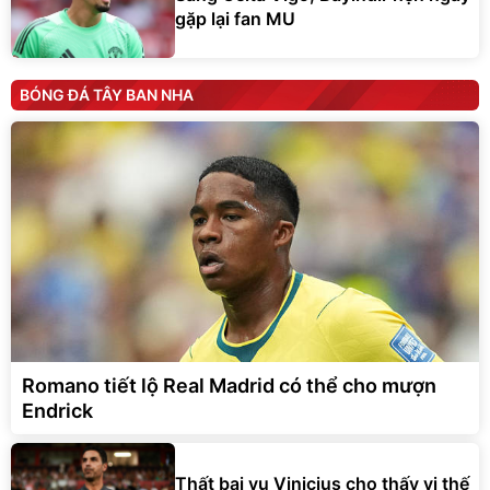
gặp lại fan MU
BÓNG ĐÁ TÂY BAN NHA
Romano tiết lộ Real Madrid có thể cho mượn
Endrick
Thất bại vụ Vinicius cho thấy vị thế