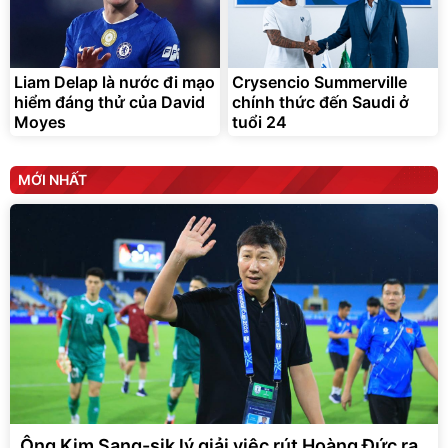
Liam Delap là nước đi mạo
Crysencio Summerville
hiểm đáng thử của David
chính thức đến Saudi ở
Moyes
tuổi 24
MỚI NHẤT
Ông Kim Sang-sik lý giải việc rút Hoàng Đức ra