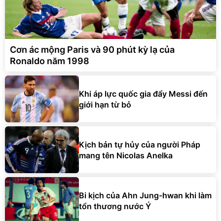
Cơn ác mộng Paris và 90 phút kỳ lạ của
Ronaldo năm 1998
Khi áp lực quốc gia đẩy Messi đến
giới hạn từ bỏ
Kịch bản tự hủy của người Pháp
mang tên Nicolas Anelka
Bi kịch của Ahn Jung-hwan khi làm
tổn thương nước Ý