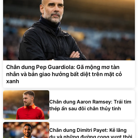
Chân dung Pep Guardiola: Gã mộng mơ tàn
nhẫn và bản giao hưởng bất diệt trên mặt cỏ
xanh
Chân dung Aaron Ramsey: Trái tim
thép ẩn sau đôi chân thủy tinh
Chân dung Dimitri Payet: Kẻ lãng
du và những đường cong vượt thời