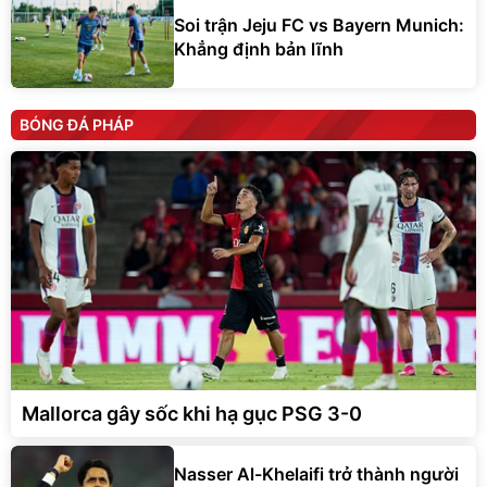
Soi trận Jeju FC vs Bayern Munich:
Khẳng định bản lĩnh
BÓNG ĐÁ PHÁP
Mallorca gây sốc khi hạ gục PSG 3-0
Nasser Al-Khelaifi trở thành người