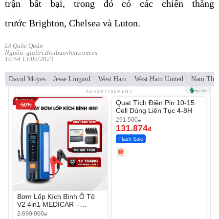
trận bất bại, trong đó có các chiến thắng
trước Brighton, Chelsea và Luton.
Lê Quốc Quân
Nguồn: giaitri.thoibaovhnt.com.vn
10:54 13/09/2023
David Moyes
Jesse Lingard
West Ham
West Ham United
Nam Thà
Unmute
ADVERTISEMENT
Quạt Tích Điện Pin 10-15
-50%
-54%
Cell Dùng Liên Tục 4-8H
291.500
đ
131.874
đ
Flash Sale
Bơm Lốp Kích Bình Ô Tô
V2 4in1 MEDICAR –
12.000mAh
2.690.000
đ