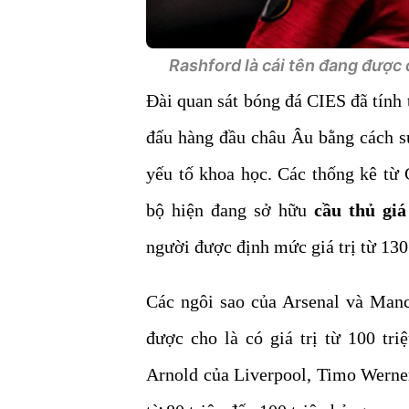
Rashford là cái tên đang được 
Đài quan sát bóng đá CIES đã tính 
đấu hàng đầu châu Âu bằng cách s
yếu tố khoa học. Các thống kê từ 
bộ hiện đang sở hữu
cầu thủ giá
người được định mức giá trị từ 130
Các ngôi sao của Arsenal và Man
được cho là có giá trị từ 100 tri
Arnold của Liverpool, Timo Werne