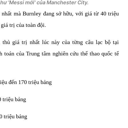
hư 'Messi mới' của Manchester City.
 nhất mà Burnley đang sở hữu, với giá từ 40 triệu
giá trị của toàn đội.
thủ giá trị nhất lúc này của từng câu lạc bộ tại
h toán của Trung tâm nghiên cứu thể thao quốc tế
iệu đến 170 triệu bảng
 triệu bảng
0 triệu bảng