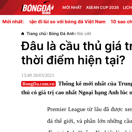
MỚI NHẤT
ASEAN CUP 2026
LỊCH
nhận đi lùi so với bóng đá Việt Nam
10 sao chạy cánh ho
Mới nhất:
Trang chủ
Bóng Đá Anh
Bài viết
Đâu là cầu thủ giá 
thời điểm hiện tại?
13:49 26/03/2021
Thống kê mới nhất của Trung
BongDa.com.vn
thủ có giá trị cao nhất Ngoại hạng Anh lúc 
Premier League từ lâu đã được xe
đá thế giới, và phần lớn những cầ