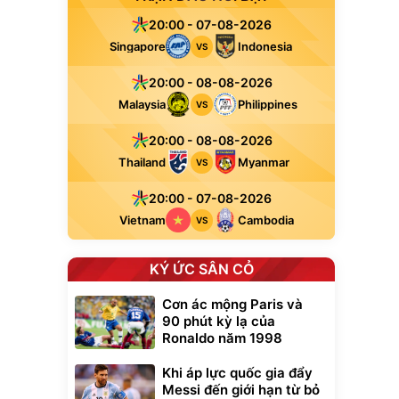
20:00 - 07-08-2026
Singapore
Indonesia
VS
20:00 - 08-08-2026
Malaysia
Philippines
VS
20:00 - 08-08-2026
Thailand
Myanmar
VS
20:00 - 07-08-2026
Vietnam
Cambodia
VS
KÝ ỨC SÂN CỎ
Cơn ác mộng Paris và
90 phút kỳ lạ của
Ronaldo năm 1998
Khi áp lực quốc gia đẩy
Messi đến giới hạn từ bỏ