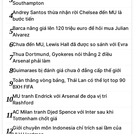
Southampton
Andrey Santos thừa nhận rời Chelsea đến MU là
4
bước tiến
Barca nâng giá lên 120 triệu euro để hỏi mua Julian
5
Alvarez
6
Chưa đến MU, Lewis Hall đã được so sánh với Evra
Thua Dortmund, Gyokeres nói thẳng 2 điều
7
Arsenal phải làm
8
Guimaraes bị đánh giá chưa ở đẳng cấp thế giới
Toàn thắng vòng bảng, Thái Lan có thể lọt top 90
9
BXH FIFA
MU tranh Endrick với Arsenal đe dọa vị trí
10
Rashford
AC Milan tranh Djed Spence với Inter sau khi
11
Tottenham chốt giá
Giới chuyên môn Indonesia chỉ trích sai lầm của
12