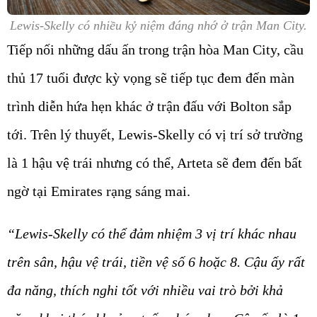
Lewis-Skelly có nhiều kỷ niệm đáng nhớ ở trận Man City.
Tiếp nối những dấu ấn trong trận hòa Man City, cầu
thủ 17 tuổi được kỳ vọng sẽ tiếp tục đem đến màn
trình diễn hứa hẹn khác ở trận đấu với Bolton sắp
tới. Trên lý thuyết, Lewis-Skelly có vị trí sở trường
là 1 hậu vệ trái nhưng có thể, Arteta sẽ đem đến bất
ngờ tại Emirates rạng sáng mai.
“Lewis-Skelly có thể đảm nhiệm 3 vị trí khác nhau
trên sân, hậu vệ trái, tiền vệ số 6 hoặc 8. Cậu ấy rất
đa năng, thích nghi tốt với nhiều vai trò bởi khả