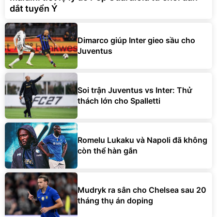
dắt tuyển Ý
Dimarco giúp Inter gieo sầu cho
Juventus
Soi trận Juventus vs Inter: Thử
thách lớn cho Spalletti
Romelu Lukaku và Napoli đã không
còn thể hàn gắn
Mudryk ra sân cho Chelsea sau 20
tháng thụ án doping