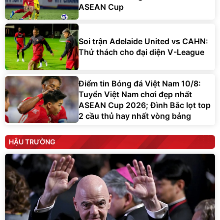
ASEAN Cup
Soi trận Adelaide United vs CAHN:
Thử thách cho đại diện V-League
Điểm tin Bóng đá Việt Nam 10/8:
Tuyển Việt Nam chơi đẹp nhất
ASEAN Cup 2026; Đình Bắc lọt top
2 cầu thủ hay nhất vòng bảng
HẬU TRƯỜNG