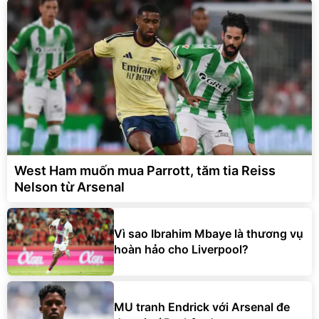
West Ham muốn mua Parrott, tăm tia Reiss
Nelson từ Arsenal
Vì sao Ibrahim Mbaye là thương vụ
hoàn hảo cho Liverpool?
MU tranh Endrick với Arsenal đe