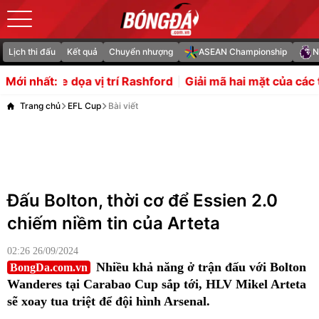
Lịch thi đấu
Kết quả
Chuyển nhượng
ASEAN Championship
N
vị trí Rashford
Giải mã hai mặt của các thương vụ chiêu
Mới nhất:
Trang chủ
EFL Cup
Bài viết
Đấu Bolton, thời cơ để Essien 2.0
chiếm niềm tin của Arteta
02:26 26/09/2024
Nhiều khả năng ở trận đấu với Bolton
BongDa.com.vn
Wanderes tại Carabao Cup sắp tới, HLV Mikel Arteta
sẽ xoay tua triệt để đội hình Arsenal.