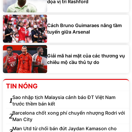
dọa vị trí Rashford
Cách Bruno Guimaraes nâng tầm
tuyến giữa Arsenal
Giải mã hai mặt của các thương vụ
chiêu mộ cầu thủ tự do
TIN NÓNG
Sao nhập tịch Malaysia cảnh báo ĐT Việt Nam
1
trước thềm bán kết
Barcelona chốt xong phí chuyển nhượng Rodri với
2
Man City
Man Utd từ chối bán đứt Jaydan Kamason cho
3