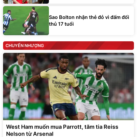
Sao Bolton nhận thẻ đỏ vì đấm đối
thủ 17 tuổi
CHUYỂN NHƯỢNG
West Ham muốn mua Parrott, tăm tia Reiss
Nelson từ Arsenal