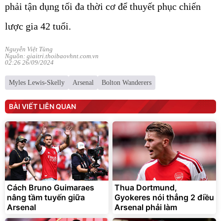
phải tận dụng tối đa thời cơ để thuyết phục chiến
lược gia 42 tuổi.
Nguyễn Việt Tùng
Nguồn: giaitri.thoibaovhnt.com.vn
02:26 26/09/2024
Myles Lewis-Skelly
Arsenal
Bolton Wanderers
BÀI VIẾT LIÊN QUAN
Cách Bruno Guimaraes
Thua Dortmund,
nâng tầm tuyến giữa
Gyokeres nói thẳng 2 điều
Arsenal
Arsenal phải làm