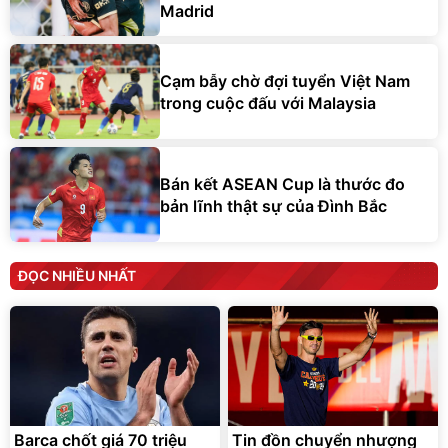
Madrid
Cạm bẫy chờ đợi tuyển Việt Nam
trong cuộc đấu với Malaysia
Bán kết ASEAN Cup là thước đo
bản lĩnh thật sự của Đình Bắc
ĐỌC NHIỀU NHẤT
Barca chốt giá 70 triệu
Tin đồn chuyển nhượng