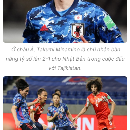
Ở châu Á, Takumi Minamino là chủ nhân bàn
nâng tỷ số lên 2-1 cho Nhật Bản trong cuộc đấu
với Tajikistan.