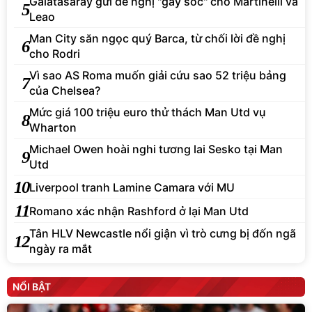
Galatasaray gửi đề nghị "gây sốc" cho Martinelli và
5
Leao
Man City săn ngọc quý Barca, từ chối lời đề nghị
6
cho Rodri
Vì sao AS Roma muốn giải cứu sao 52 triệu bảng
7
của Chelsea?
Mức giá 100 triệu euro thử thách Man Utd vụ
8
Wharton
Michael Owen hoài nghi tương lai Sesko tại Man
9
Utd
10
Liverpool tranh Lamine Camara với MU
11
Romano xác nhận Rashford ở lại Man Utd
Tân HLV Newcastle nổi giận vì trò cưng bị đốn ngã
12
ngày ra mắt
NỔI BẬT