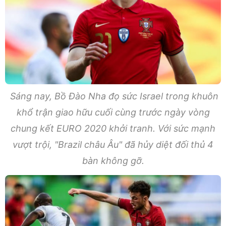
Sáng nay, Bồ Đào Nha đọ sức Israel trong khuôn
khổ trận giao hữu cuối cùng trước ngày vòng
chung kết EURO 2020 khởi tranh. Với sức mạnh
vượt trội, "Brazil châu Âu" đã hủy diệt đối thủ 4
bàn không gỡ.