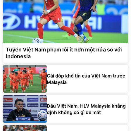
Tuyển Việt Nam phạm lỗi ít hơn một nửa so với
Indonesia
Cái dớp khó tin của Việt Nam trước
Malaysia
Đấu Việt Nam, HLV Malaysia khẳng
định không có gì để mất