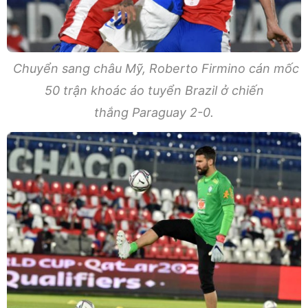
Chuyển sang châu Mỹ, Roberto Firmino cán mốc
50 trận khoác áo tuyển Brazil ở chiến
thắng Paraguay 2-0.