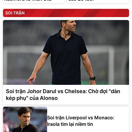
SOI TRẬN
Soi trận Johor Darul vs Chelsea: Chờ đợi "dàn
kép phụ" của Alonso
Soi trận Liverpool vs Monaco:
Iraola tìm lại niềm tin