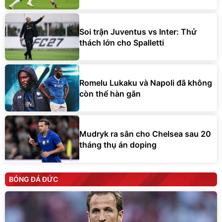
Soi trận Juventus vs Inter: Thử
thách lớn cho Spalletti
Romelu Lukaku và Napoli đã không
còn thể hàn gắn
Mudryk ra sân cho Chelsea sau 20
tháng thụ án doping
BÓNG ĐÁ ĐỨC