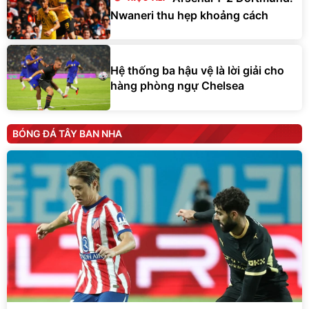
Nwaneri thu hẹp khoảng cách
Hệ thống ba hậu vệ là lời giải cho
hàng phòng ngự Chelsea
BÓNG ĐÁ TÂY BAN NHA