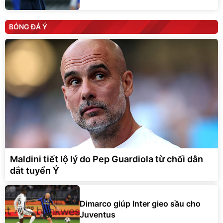
BÓNG ĐÁ Ý
Maldini tiết lộ lý do Pep Guardiola từ chối dẫn
dắt tuyển Ý
Dimarco giúp Inter gieo sầu cho
Juventus