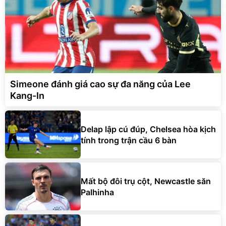
Simeone đánh giá cao sự đa năng của Lee
Kang-In
Delap lập cú đúp, Chelsea hòa kịch
tính trong trận cầu 6 bàn
Mất bộ đôi trụ cột, Newcastle săn
Palhinha