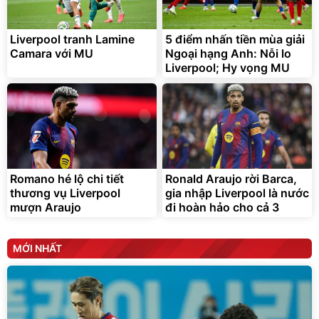
tiện lợi
392.000
9.900.000
đ
đ
325.000
7.092.000
đ
đ
Liverpool tranh Lamine
5 điểm nhấn tiền mùa giải
Đã bán nhiều
Đang xem nhiều
Camara với MU
Ngoại hạng Anh: Nỗi lo
G-FORCE VIETNA
Liverpool; Hy vọng MU
Romano hé lộ chi tiết
Ronald Araujo rời Barca,
thương vụ Liverpool
gia nhập Liverpool là nước
mượn Araujo
đi hoàn hảo cho cả 3
MỚI NHẤT