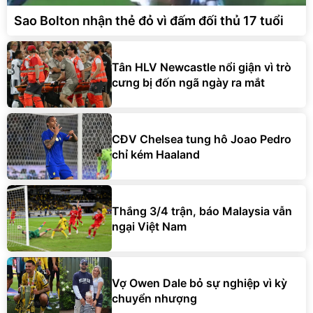
Sao Bolton nhận thẻ đỏ vì đấm đối thủ 17 tuổi
Tân HLV Newcastle nổi giận vì trò
cưng bị đốn ngã ngày ra mắt
CĐV Chelsea tung hô Joao Pedro
chỉ kém Haaland
Thắng 3/4 trận, báo Malaysia vẫn
ngại Việt Nam
Vợ Owen Dale bỏ sự nghiệp vì kỳ
chuyển nhượng