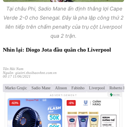
Tại châu Phi, Sadio Mane ấn định thắng lợi Cape
Verde 2-0 cho Senegal. Đây là pha lập công thứ 2
liên tiếp trên chấm penalty của trụ cột Liverpool
qua 2 trận.
Nhìn lại: Diogo Jota đầu quân cho Liverpool
Tấn Hải Nam
Nguồn: giaitri.thoibaovhnt.com.vn
00:17 11/06/2021
Marko Grujic
Sadio Mane
Alisson
Fabinho
Liverpool
Roberto F
ADVERTISEMENT
-63%
-6%