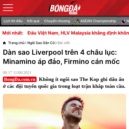
Lịch thi đấu
Kết quả
Chuyển nhượng
ASEAN Championship
N
, HLV Malaysia khẳng định không có gì để mất
Maldini ti
Mới nhất:
Trang chủ
Ngôi Sao Sân Cỏ
Bài viết
Dàn sao Liverpool trên 4 châu lục:
Minamino áp đảo, Firmino cán mốc
00:17 11/06/2021
Không ít ngôi sao The Kop ghi dấu ấn
BongDa.com.vn
ở các đội tuyển quốc gia trong loạt trận khắp toàn cầu.