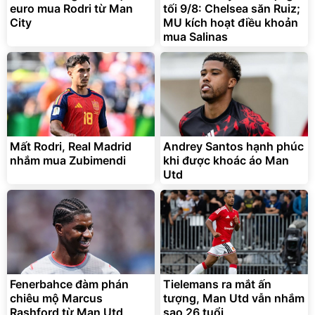
euro mua Rodri từ Man
tối 9/8: Chelsea săn Ruiz;
City
MU kích hoạt điều khoản
mua Salinas
Mất Rodri, Real Madrid
Andrey Santos hạnh phúc
nhắm mua Zubimendi
khi được khoác áo Man
Utd
Fenerbahce đàm phán
Tielemans ra mắt ấn
chiêu mộ Marcus
tượng, Man Utd vẫn nhắm
Rashford từ Man Utd
sao 26 tuổi