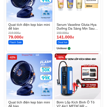
Quạt tích điện kẹp bàn mini
Serum Vaseline Gluta-Hya
để bàn
Dưỡng Da Sáng Mịn Sau 7
Ngày
219.000
150.000
đ
đ
79.000
141.000
đ
đ
Flash Sale
Deal hot
Unilever
-63%
-50%
Quạt tích điện kẹp bàn mini
Bơm Lốp Kích Bình Ô Tô
để bàn
V2 4in1 MEDICAR –