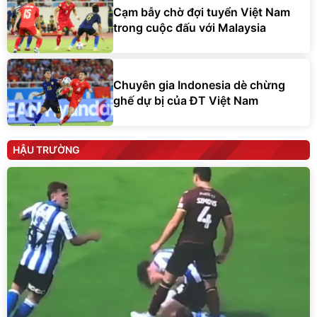
Cạm bẫy chờ đợi tuyển Việt Nam
trong cuộc đấu với Malaysia
Chuyên gia Indonesia dè chừng
ghế dự bị của ĐT Việt Nam
HẬU TRƯỜNG