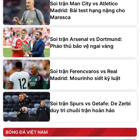
Soi trận Man City vs Atletico
Madrid: Bài test hạng nặng cho
Maresca
Soi trận Arsenal vs Dortmund:
Pháo thủ bảo vệ ngai vàng
Soi trận Ferencvaros vs Real
Madrid: Mourinho siết kỷ luật
Soi trận Spurs vs Getafe: De Zerbi
duy trì chuỗi trận hoàn hảo
BÓNG ĐÁ VIỆT NAM