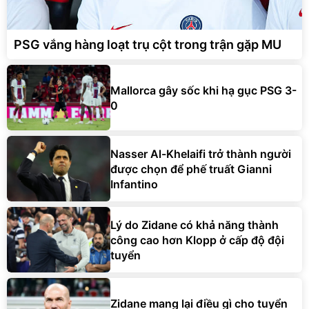
PSG vắng hàng loạt trụ cột trong trận gặp MU
Mallorca gây sốc khi hạ gục PSG 3-
0
Nasser Al-Khelaifi trở thành người
được chọn để phế truất Gianni
Infantino
Lý do Zidane có khả năng thành
công cao hơn Klopp ở cấp độ đội
tuyển
Zidane mang lại điều gì cho tuyển