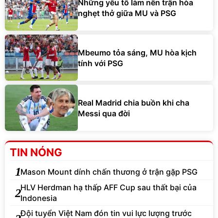
Những yếu tố làm nên trận hòa
nghẹt thở giữa MU và PSG
Mbeumo tỏa sáng, MU hòa kịch
tính với PSG
Real Madrid chia buồn khi cha
Messi qua đời
TIN NÓNG
1
Mason Mount dính chấn thương ở trận gặp PSG
HLV Herdman hạ thấp AFF Cup sau thất bại của
2
Indonesia
Đội tuyển Việt Nam đón tin vui lực lượng trước