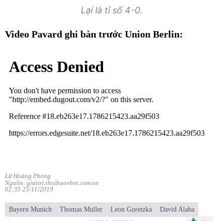
Lại là tỉ số 4-0.
Video Pavard ghi bàn trước Union Berlin:
Lữ Hoàng Phong
Nguồn: giaitri.thoibaovhnt.com.vn
02:35 25/11/2019
Bayern Munich
Thomas Muller
Leon Goretzka
David Alaba