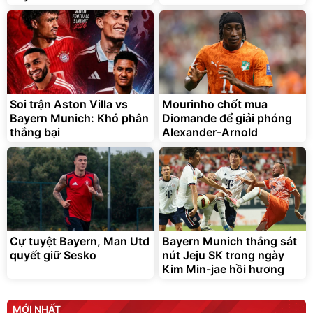
Soi trận Aston Villa vs
Mourinho chốt mua
Bayern Munich: Khó phân
Diomande để giải phóng
thắng bại
Alexander-Arnold
Cự tuyệt Bayern, Man Utd
Bayern Munich thắng sát
quyết giữ Sesko
nút Jeju SK trong ngày
Kim Min-jae hồi hương
MỚI NHẤT