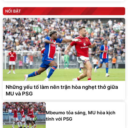
NỔI BẬT
Những yếu tố làm nên trận hòa nghẹt thở giữa
MU và PSG
Mbeumo tỏa sáng, MU hòa kịch
tính với PSG