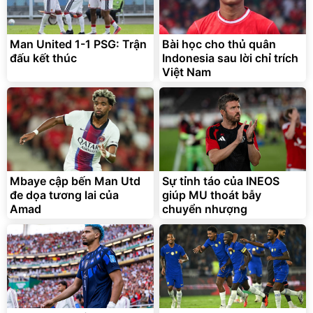
Man United 1-1 PSG: Trận
Bài học cho thủ quân
đấu kết thúc
Indonesia sau lời chỉ trích
Việt Nam
Mbaye cập bến Man Utd
Sự tỉnh táo của INEOS
đe dọa tương lai của
giúp MU thoát bẫy
Amad
chuyển nhượng