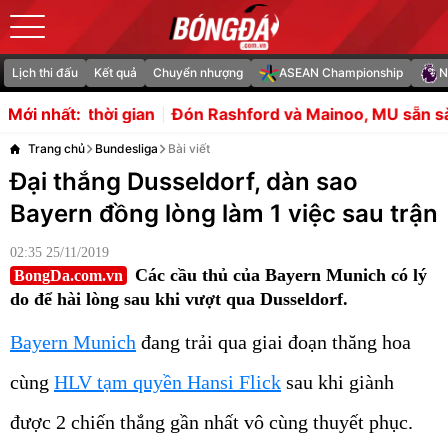
Lịch thi đấu
Kết quả
Chuyển nhượng
ASEAN Championship
N
Đón Rashford và Mainoo, MU sẵn sàng đại chiến Leeds
Mới nhất:
Trang chủ
Bundesliga
Bài viết
Đại thắng Dusseldorf, dàn sao
Bayern đồng lòng làm 1 việc sau trận
02:35 25/11/2019
Các cầu thủ của Bayern Munich có lý
BongDa.com.vn
do để hài lòng sau khi vượt qua Dusseldorf.
Bayern Munich
đang trải qua giai đoạn thăng hoa
cùng
HLV tạm quyền Hansi Flick
sau khi giành
được 2 chiến thắng gần nhất vô cùng thuyết phục.