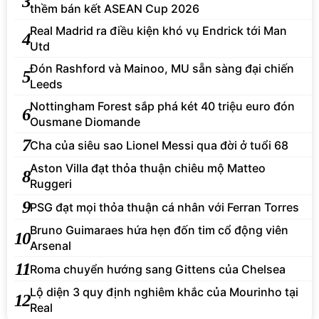
3
thềm bán kết ASEAN Cup 2026
Real Madrid ra điều kiện khó vụ Endrick tới Man
4
Utd
Đón Rashford và Mainoo, MU sẵn sàng đại chiến
5
Leeds
Nottingham Forest sắp phá két 40 triệu euro đón
6
Ousmane Diomande
7
Cha của siêu sao Lionel Messi qua đời ở tuổi 68
Aston Villa đạt thỏa thuận chiêu mộ Matteo
8
Ruggeri
9
PSG đạt mọi thỏa thuận cá nhân với Ferran Torres
Bruno Guimaraes hứa hẹn đốn tim cổ động viên
10
Arsenal
11
Roma chuyển hướng sang Gittens của Chelsea
Lộ diện 3 quy định nghiêm khắc của Mourinho tại
12
Real