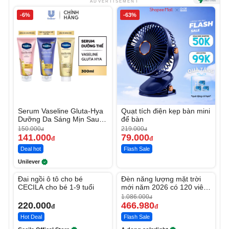
ADVERTISEMENT
-6%
-63%
Serum Vaseline Gluta-Hya
Quạt tích điện kẹp bàn mini
Dưỡng Da Sáng Mịn Sau 7
để bàn
Ngày
150.000
219.000
đ
đ
141.000
79.000
đ
đ
Deal hot
Flash Sale
Unilever
Unmute
Unmute
Đai ngồi ô tô cho bé
Đèn năng lượng mặt trời
-56%
CECILA cho bé 1-9 tuổi
mới năm 2026 có 120 viên
LED lớn
1.086.000
đ
220.000
466.980
đ
đ
Hot Deal
Flash Sale