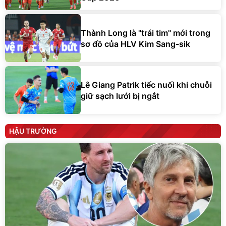
Thành Long là "trái tim" mới trong
sơ đồ của HLV Kim Sang-sik
Lê Giang Patrik tiếc nuối khi chuỗi
giữ sạch lưới bị ngắt
HẬU TRƯỜNG