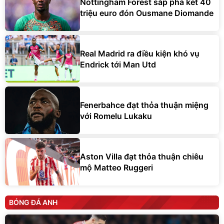
Nottingham Forest sắp phá két 40
triệu euro đón Ousmane Diomande
Real Madrid ra điều kiện khó vụ
Endrick tới Man Utd
Fenerbahce đạt thỏa thuận miệng
với Romelu Lukaku
Aston Villa đạt thỏa thuận chiêu
mộ Matteo Ruggeri
BÓNG ĐÁ ANH