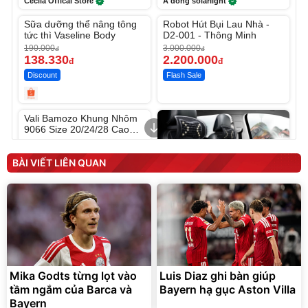
Cecila Offical Store
A dong solarlight
Unmute
Unmute
Sữa dưỡng thể nâng tông
Robot Hút Bụi Lau Nhà -
-27%
-26%
tức thì Vaseline Body
D2-001 - Thông Minh
190.000
3.000.000
đ
đ
138.330
2.200.000
đ
đ
Discount
Flash Sale
Unmute
Vali Bamozo Khung Nhôm
9066 Size 20/24/28 Cao
Cấp
1.000.000
đ
825.000
đ
BÀI VIẾT LIÊN QUAN
Flash Sale
Lót ghế ôtô, nâng lưng
chống nóng giúp thoải mái
trong di chuyển
Mika Godts từng lọt vào
Luis Diaz ghi bàn giúp
295.000
tầm ngắm của Barca và
Bayern hạ gục Aston Villa
đ
Bayern
Đã bán nhiều