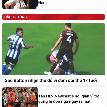
Nam
HẬU TRƯỜNG
Sao Bolton nhận thẻ đỏ vì đấm đối thủ 17 tuổi
Tân HLV Newcastle nổi giận vì trò
cưng bị đốn ngã ngày ra mắt