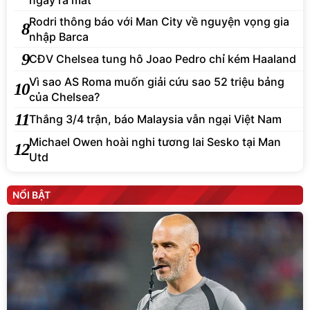
Rodri thông báo với Man City về nguyện vọng gia
8
nhập Barca
9
CĐV Chelsea tung hô Joao Pedro chỉ kém Haaland
Vì sao AS Roma muốn giải cứu sao 52 triệu bảng
10
của Chelsea?
11
Thắng 3/4 trận, báo Malaysia vẫn ngại Việt Nam
Michael Owen hoài nghi tương lai Sesko tại Man
12
Utd
NỔI BẬT