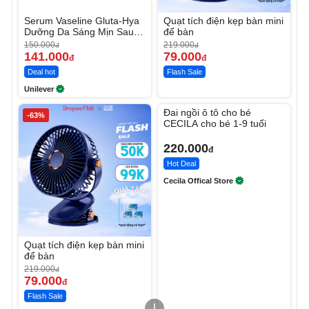
Serum Vaseline Gluta-Hya
Quạt tích điện kẹp bàn mini
Dưỡng Da Sáng Mịn Sau 7
để bàn
Ngày
150.000
219.000
đ
đ
141.000
79.000
đ
đ
Deal hot
Flash Sale
Unilever
Unmute
Đai ngồi ô tô cho bé
-63%
CECILA cho bé 1-9 tuổi
220.000
đ
Hot Deal
Cecila Offical Store
Quạt tích điện kẹp bàn mini
để bàn
219.000
đ
79.000
đ
Flash Sale