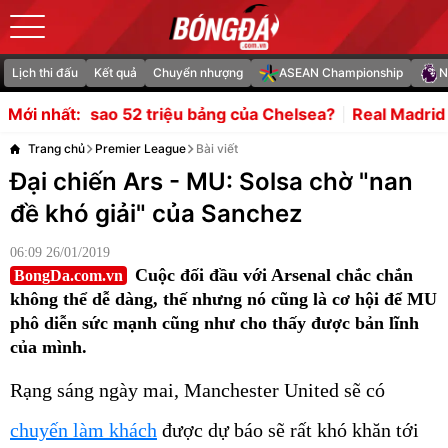
Lịch thi đấu
Kết quả
Chuyển nhượng
ASEAN Championship
N
iệu bảng của Chelsea?
Real Madrid dùng tiềm lực tài ch
Mới nhất:
Trang chủ
Premier League
Bài viết
Đại chiến Ars - MU: Solsa chờ "nan
đề khó giải" của Sanchez
06:09 26/01/2019
Cuộc đối đầu với Arsenal chắc chắn
BongDa.com.vn
không thể dễ dàng, thế nhưng nó cũng là cơ hội để MU
phô diễn sức mạnh cũng như cho thấy được bản lĩnh
của mình.
Rạng sáng ngày mai, Manchester United sẽ có
chuyến làm khách
được dự báo sẽ rất khó khăn tới