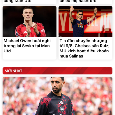
công Man Utd
chiêu mộ Rashford
Michael Owen hoài nghi
Tin đồn chuyển nhượng
tương lai Sesko tại Man
tối 9/8: Chelsea săn Ruiz;
Utd
MU kích hoạt điều khoản
mua Salinas
MỚI NHẤT