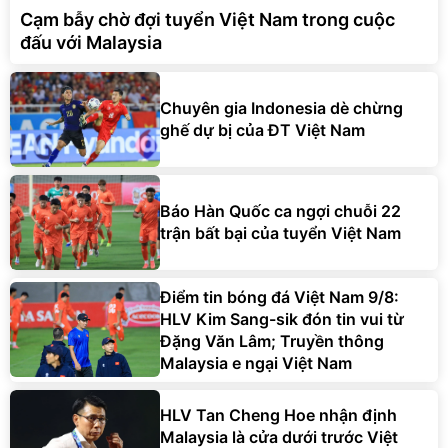
Cạm bẫy chờ đợi tuyển Việt Nam trong cuộc
đấu với Malaysia
Chuyên gia Indonesia dè chừng
ghế dự bị của ĐT Việt Nam
Báo Hàn Quốc ca ngợi chuỗi 22
trận bất bại của tuyển Việt Nam
Điểm tin bóng đá Việt Nam 9/8:
HLV Kim Sang-sik đón tin vui từ
Đặng Văn Lâm; Truyền thông
Malaysia e ngại Việt Nam
HLV Tan Cheng Hoe nhận định
Malaysia là cửa dưới trước Việt