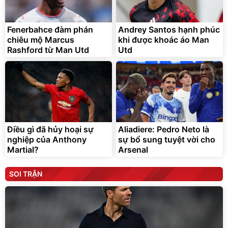
Fenerbahce đàm phán
Andrey Santos hạnh phúc
chiêu mộ Marcus
khi được khoác áo Man
Rashford từ Man Utd
Utd
Điều gì đã hủy hoại sự
Aliadiere: Pedro Neto là
nghiệp của Anthony
sự bổ sung tuyệt vời cho
Martial?
Arsenal
SOI TRẬN