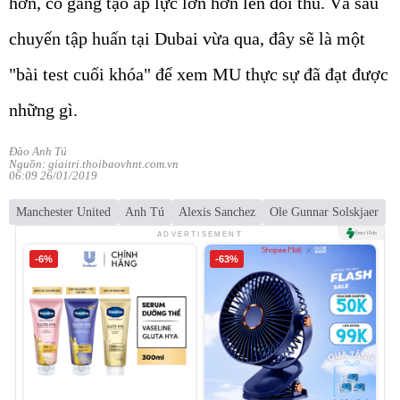
hơn, cố gắng tạo áp lực lớn hơn lên đối thủ. Và sau
chuyến tập huấn tại Dubai vừa qua, đây sẽ là một
"bài test cuối khóa" để xem MU thực sự đã đạt được
những gì.
Đào Anh Tú
Nguồn: giaitri.thoibaovhnt.com.vn
06:09 26/01/2019
Manchester United
Anh Tú
Alexis Sanchez
Ole Gunnar Solskjaer
ADVERTISEMENT
-6%
-63%