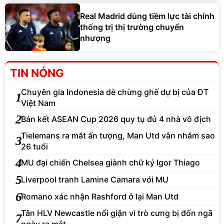
Real Madrid dùng tiềm lực tài chính
thống trị thị trường chuyển
nhượng
TIN NÓNG
Chuyên gia Indonesia dè chừng ghế dự bị của ĐT
1
Việt Nam
2
Bán kết ASEAN Cup 2026 quy tụ đủ 4 nhà vô địch
Tielemans ra mắt ấn tượng, Man Utd vẫn nhắm sao
3
26 tuổi
4
MU đại chiến Chelsea giành chữ ký Igor Thiago
5
Liverpool tranh Lamine Camara với MU
6
Romano xác nhận Rashford ở lại Man Utd
Tân HLV Newcastle nổi giận vì trò cưng bị đốn ngã
7
ngày ra mắt