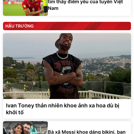
tìm thấy điểm yếu của tuyển Việt
Nam
HẬU TRƯỜNG
Ivan Toney thản nhiên khoe ảnh xa hoa dù bị
khởi tố
Bà xã Messi khoe dáng bikini, bạn