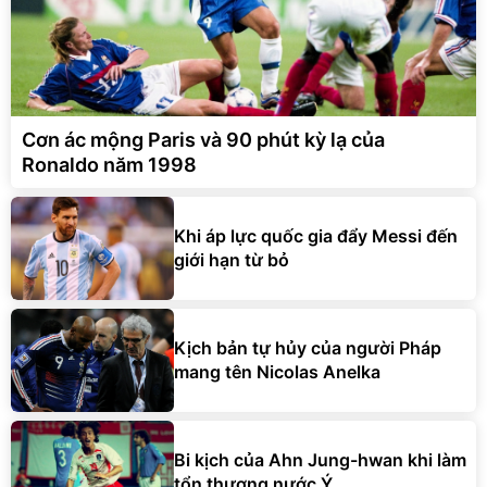
Cơn ác mộng Paris và 90 phút kỳ lạ của
Ronaldo năm 1998
Khi áp lực quốc gia đẩy Messi đến
giới hạn từ bỏ
Kịch bản tự hủy của người Pháp
mang tên Nicolas Anelka
Bi kịch của Ahn Jung-hwan khi làm
tổn thương nước Ý