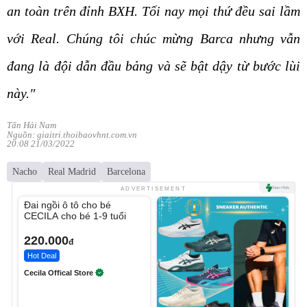
an toàn trên đỉnh BXH. Tối nay mọi thứ đều sai lầm
với Real. Chúng tôi chúc mừng Barca nhưng vẫn
đang là đội dẫn đầu bảng và sẽ bật dậy từ bước lùi
này."
Tấn Hải Nam
Nguồn: giaitri.thoibaovhnt.com.vn
20:08 21/03/2022
Nacho
Real Madrid
Barcelona
Unmute
ADVERTISEMENT
Đai ngồi ô tô cho bé
CECILA cho bé 1-9 tuổi
220.000
đ
Hot Deal
Cecila Offical Store