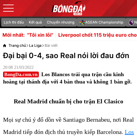
Lịch thi đấu
Kết quả
Chuyển nhượng
ASEAN Championship
N
ỗi"
Liverpool chốt 115 triệu euro cho Bradley Barcola củ
Mới nhất:
Trang chủ
La Liga
Bài viết
Đại bại 0-4, sao Real nói lời đau đớn
20:08 21/03/2022
Los Blancos trải qua trận cầu kinh
BongDa.com.vn
hoàng tại thánh địa với 4 bàn thua và không 1 bàn gỡ.
Real Madrid chuẩn bị cho trận El Clasico
Mọi sự chú ý đổ dồn về Santiago Bernabeu, nơi Real
Madrid tiếp đón địch thủ truyền kiếp Barcelona.
Los