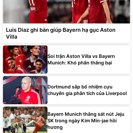
Luis Diaz ghi bàn giúp Bayern hạ gục Aston
Villa
Soi trận Aston Villa vs Bayern
Munich: Khó phân thắng bại
Dortmund sắp bổ nhiệm cựu
chuyên gia phân tích của Liverpool
Bayern Munich thắng sát nút Jeju
SK trong ngày Kim Min-jae hồi
hương