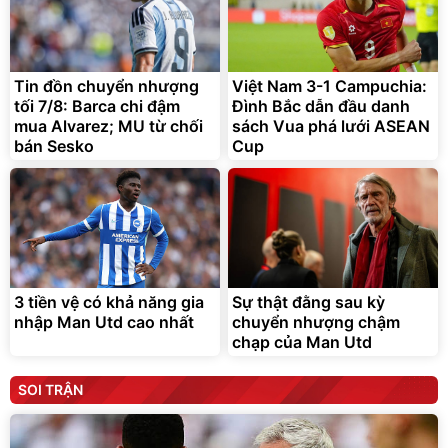
Tin đồn chuyển nhượng
Việt Nam 3-1 Campuchia:
tối 7/8: Barca chi đậm
Đình Bắc dẫn đầu danh
mua Alvarez; MU từ chối
sách Vua phá lưới ASEAN
bán Sesko
Cup
3 tiền vệ có khả năng gia
Sự thật đằng sau kỳ
nhập Man Utd cao nhất
chuyển nhượng chậm
chạp của Man Utd
SOI TRẬN