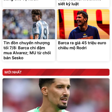
siết kỷ luật
Tin đồn chuyển nhượng
Barca ra giá 45 triệu euro
tối 7/8: Barca chi đậm
chiêu mộ Rodri
mua Alvarez; MU từ chối
bán Sesko
MỚI NHẤT