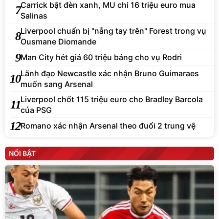
Carrick bật đèn xanh, MU chi 16 triệu euro mua
7
Salinas
Liverpool chuẩn bị "nẫng tay trên" Forest trong vụ
8
Ousmane Diomande
9
Man City hét giá 60 triệu bảng cho vụ Rodri
Lãnh đạo Newcastle xác nhận Bruno Guimaraes
10
muốn sang Arsenal
Liverpool chốt 115 triệu euro cho Bradley Barcola
11
của PSG
12
Romano xác nhận Arsenal theo đuổi 2 trung vệ
NỔI BẬT