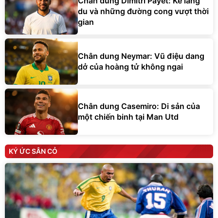
Chân dung Dimitri Payet: Kẻ lãng
du và những đường cong vượt thời
gian
Chân dung Neymar: Vũ điệu dang
dở của hoàng tử không ngai
Chân dung Casemiro: Di sản của
một chiến binh tại Man Utd
KÝ ỨC SÂN CỎ