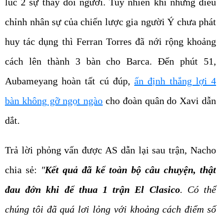
lúc 2 sự thay đổi người. Tuy nhiên khi những điều
chỉnh nhân sự của chiến lược gia người Ý chưa phát
huy tác dụng thì Ferran Torres đã nới rộng khoảng
cách lên thành 3 bàn cho Barca. Đến phút 51,
Aubameyang hoàn tất cú đúp,
ấn định thắng lợi 4
bàn không gỡ ngọt ngào
cho đoàn quân do Xavi dẫn
dắt.
Trả lời phỏng vấn được AS dẫn lại sau trận, Nacho
chia sẻ:
"
Kết quả đã kể toàn bộ câu chuyện, thật
đau đớn khi để thua 1 trận El Clasico
. Có thể
chúng tôi đã quá lơi lỏng với khoảng cách điểm số