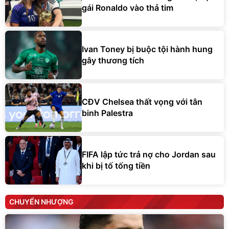
gái Ronaldo vào thả tim
Ivan Toney bị buộc tội hành hung
gây thương tích
CĐV Chelsea thất vọng với tân
binh Palestra
FIFA lập tức trả nợ cho Jordan sau
khi bị tố tống tiền
CHUYỂN NHƯỢNG