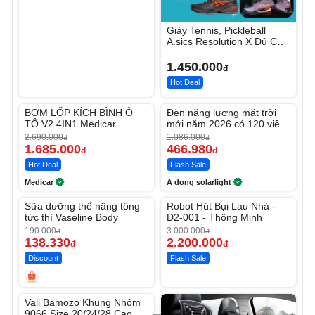
Giày Tennis, Pickleball
A.sics Resolution X Đủ Các
Phối Màu
1.450.000
đ
Hot Deal
Unmute
Unmute
BƠM LỐP KÍCH BÌNH Ô
Đèn năng lượng mặt trời
-37%
-56%
TÔ V2 4IN1 Medicar
mới năm 2026 có 120 viên
12.000mAh
LED lớn
2.690.000
1.086.000
đ
đ
1.685.000
466.980
đ
đ
Hot Deal
Flash Sale
Medicar
A dong solarlight
Unmute
Unmute
Sữa dưỡng thể nâng tông
Robot Hút Bụi Lau Nhà -
-27%
-26%
tức thì Vaseline Body
D2-001 - Thông Minh
190.000
3.000.000
đ
đ
138.330
2.200.000
đ
đ
Discount
Flash Sale
Unmute
Vali Bamozo Khung Nhôm
9066 Size 20/24/28 Cao