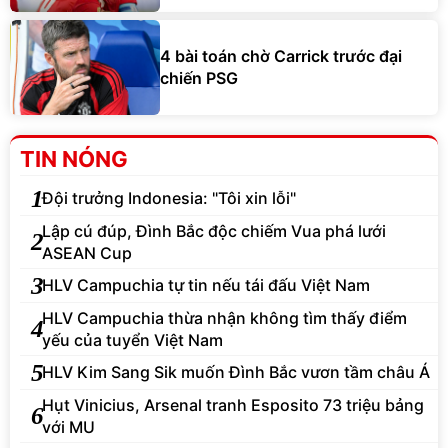
4 bài toán chờ Carrick trước đại
chiến PSG
TIN NÓNG
1
Đội trưởng Indonesia: "Tôi xin lỗi"
Lập cú đúp, Đình Bắc độc chiếm Vua phá lưới
2
ASEAN Cup
3
HLV Campuchia tự tin nếu tái đấu Việt Nam
HLV Campuchia thừa nhận không tìm thấy điểm
4
yếu của tuyển Việt Nam
5
HLV Kim Sang Sik muốn Đình Bắc vươn tầm châu Á
Hụt Vinicius, Arsenal tranh Esposito 73 triệu bảng
6
với MU