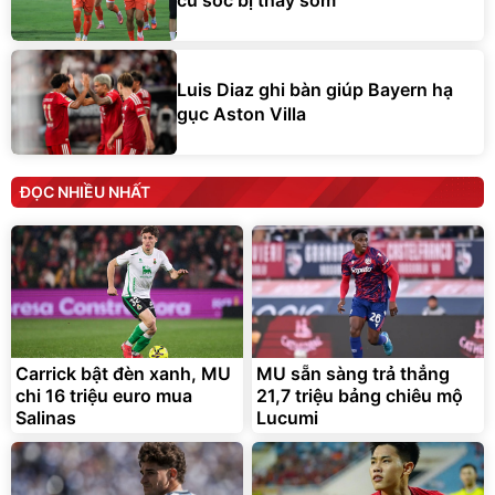
cú sốc bị thay sớm
Luis Diaz ghi bàn giúp Bayern hạ
gục Aston Villa
ĐỌC NHIỀU NHẤT
Carrick bật đèn xanh, MU
MU sẵn sàng trả thẳng
chi 16 triệu euro mua
21,7 triệu bảng chiêu mộ
Salinas
Lucumi