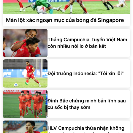
Màn lột xác ngoạn mục của bóng đá Singapore
Thắng Campuchia, tuyển Việt Nam
còn nhiều nỗi lo ở bán kết
Đội trưởng Indonesia: "Tôi xin lỗi"
Đình Bắc chứng minh bản lĩnh sau
cú sốc bị thay sớm
HLV Campuchia thừa nhận không