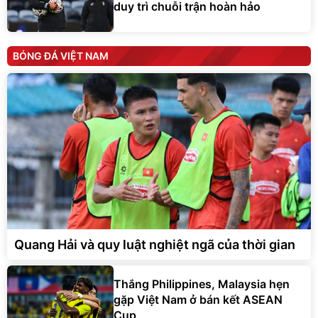
duy trì chuỗi trận hoàn hảo
BÓNG ĐÁ VIỆT NAM
Quang Hải và quy luật nghiệt ngã của thời gian
Thắng Philippines, Malaysia hẹn
gặp Việt Nam ở bán kết ASEAN
Cup