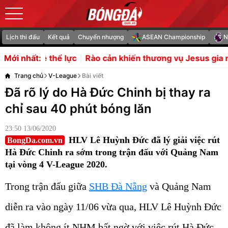
Lịch thi đấu
Kết quả
Chuyển nhượng
ASEAN Championship
N
Rào cản khiến thương vụ Jesus gia nhập Napoli khó thà
Mới nhất:
Trang chủ
V-League
Bài viết
Đã rõ lý do Hà Đức Chinh bị thay ra
chỉ sau 40 phút bóng lăn
23:50 13/06/2020
HLV Lê Huỳnh Đức đã lý giải việc rút
BongDa.com.vn
Hà Đức Chinh ra sớm trong trận đấu với Quảng Nam
tại vòng 4 V-League 2020.
Trong trận đấu giữa
SHB Đà Nẵng
và Quảng Nam
diễn ra vào ngày 11/06 vừa qua, HLV Lê Huỳnh Đức
đã làm không ít NHM bất ngờ với việc rút Hà Đức