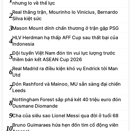
nhưng lo về thể lực
Real thắng trận, Mourinho lo Vinicius, Bernardo
2
Silva kiệt sức
3
Mason Mount dính chấn thương ở trận gặp PSG
HLV Herdman hạ thấp AFF Cup sau thất bại của
4
Indonesia
Đội tuyển Việt Nam đón tin vui lực lượng trước
5
thềm bán kết ASEAN Cup 2026
Real Madrid ra điều kiện khó vụ Endrick tới Man
6
Utd
Đón Rashford và Mainoo, MU sẵn sàng đại chiến
7
Leeds
Nottingham Forest sắp phá két 40 triệu euro đón
8
Ousmane Diomande
9
Cha của siêu sao Lionel Messi qua đời ở tuổi 68
Bruno Guimaraes hứa hẹn đốn tim cổ động viên
10