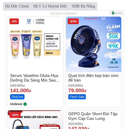
Hà Đức Chinh
HLV Lê Huỳnh Đức
SHB Đà Nẵng
ADVERTISEMENT
-6%
-63%
Serum Vaseline Gluta-Hya
Quạt tích điện kẹp bàn mini
Dưỡng Da Sáng Mịn Sau 7
để bàn
Ngày
150.000
219.000
đ
đ
141.000
79.000
đ
đ
Deal hot
Flash Sale
Unilever
Unmute
GEPO Quần Short Đùi Tập
-50%
-53%
Gym Cạp Cao Lưng
319.000
đ
147.030