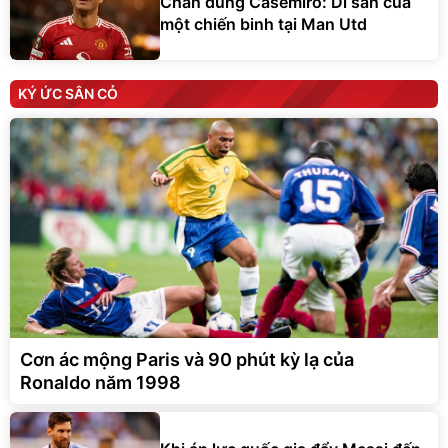
Chân dung Casemiro: Di sản của
một chiến binh tại Man Utd
KÝ ỨC SÂN CỎ
Cơn ác mộng Paris và 90 phút kỳ lạ của
Ronaldo năm 1998