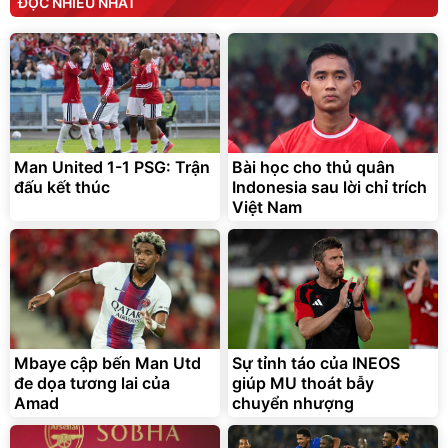
ĐỌC NHIỀU NHẤT
Man United 1-1 PSG: Trận
Bài học cho thủ quân
đấu kết thúc
Indonesia sau lời chỉ trích
Việt Nam
Mbaye cập bến Man Utd
Sự tỉnh táo của INEOS
đe dọa tương lai của
giúp MU thoát bẫy
Amad
chuyển nhượng