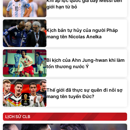
Khi áp lực quốc gia đẩy Messi đến
giới hạn từ bỏ
Kịch bản tự hủy của người Pháp
mang tên Nicolas Anelka
Bi kịch của Ahn Jung-hwan khi làm
tổn thương nước Ý
Thế giới đã thực sự quên đi nỗi sợ
mang tên tuyển Đức?
LỊCH SỬ CLB