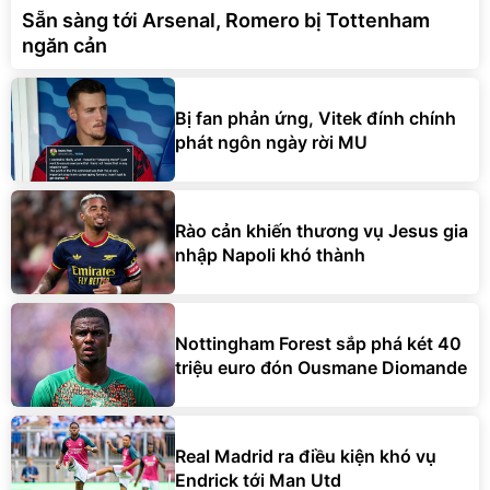
Sẵn sàng tới Arsenal, Romero bị Tottenham
ngăn cản
Bị fan phản ứng, Vitek đính chính
phát ngôn ngày rời MU
Rào cản khiến thương vụ Jesus gia
nhập Napoli khó thành
Nottingham Forest sắp phá két 40
triệu euro đón Ousmane Diomande
Real Madrid ra điều kiện khó vụ
Endrick tới Man Utd