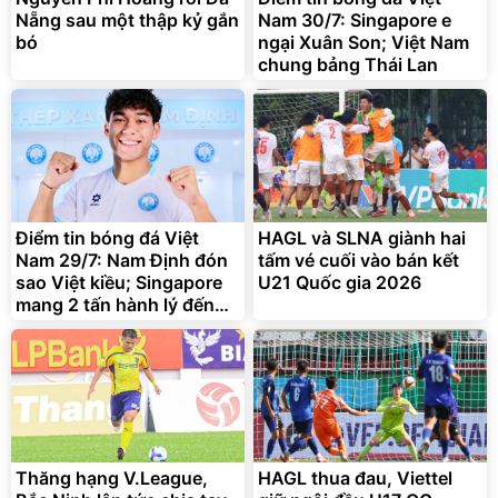
Nẵng sau một thập kỷ gắn
Nam 30/7: Singapore e
bó
ngại Xuân Son; Việt Nam
chung bảng Thái Lan
Bạt phủ xe ô tô cao cấp,
Xe đạp điện trợ lực G-
tráng nhôm 03 lớp
Force C14 gấp gọn bỏ cốp
tiện lợi
392.000
9.900.000
đ
đ
325.000
7.092.000
đ
đ
Điểm tin bóng đá Việt
HAGL và SLNA giành hai
Đã bán nhiều
Đang xem nhiều
Nam 29/7: Nam Định đón
tấm vé cuối vào bán kết
G-FORCE VIETNA
sao Việt kiều; Singapore
U21 Quốc gia 2026
mang 2 tấn hành lý đến
Hà Nội
Thăng hạng V.League,
HAGL thua đau, Viettel