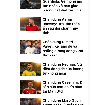
Guardiola: Gã mộng mơ
tàn nhẫn và bản giao
hưởng bất diệt trên mặt
cỏ xanh
Chân dung Aaron
Ramsey: Trái tim thép
ẩn sau đôi chân thủy
tinh
Chân dung Dimitri
Payet: Kẻ lãng du và
những đường cong vượt
thời gian
Chân dung Neymar: Vũ
điệu dang dở của hoàng
tử không ngai
Chân dung Casemiro: Di
sản của một chiến binh
tại Man Utd
Chân dung Marc Guehi:
Mảnh ghép lý tưởng cho