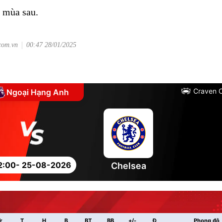
 mùa sau.
.com.vn
00:47 28/01/2025
Craven 
Ngoại Hạng Anh
2:00
- 25-08-2026
Chelsea
r
T
H
B
BT
BB
+/-
Đ
Phong độ