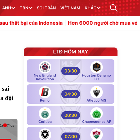
ANH
TBN
SOI TRẬN
VIỆT NAM
KHÁC
ủa Indonesia
Hơn 6000 người chờ mua vé bán kết ASEA
LTĐ HÔM NAY
03:30
New England
Houston Dynamo
Revolution
FC
 sai
04:30
a đội
Remo
Atletico MG
06:30
Coritiba
Chapecoense AF
òa
Thua
07:00