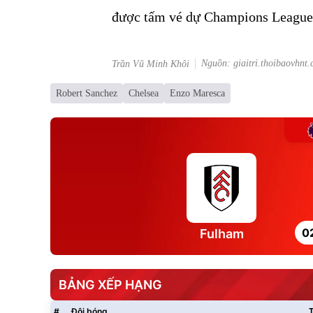
được tấm vé dự Champions League
Nguồn: giaitri.thoibaovhnt
Trần Vũ Minh Khôi
Robert Sanchez
Chelsea
Enzo Maresca
0
Fulham
BẢNG XẾP HẠNG
#
Đội bóng
T