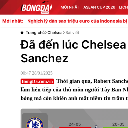
MỚI NHẤT
ASEAN CUP 2026
LỊCH
ghịch lý dàn sao triệu euro của Indonesia bị loại sớm tạ
Mới nhất:
Trang chủ
Chelsea
Bài viết
Đã đến lúc Chelsea
Sanchez
00:47 28/01/2025
Thời gian qua, Robert Sanch
BongDa.com.vn
lầm liên tiếp của thủ môn người Tây Ban N
bóng mà còn khiến anh mất niềm tin trầm t
24-05
20-05