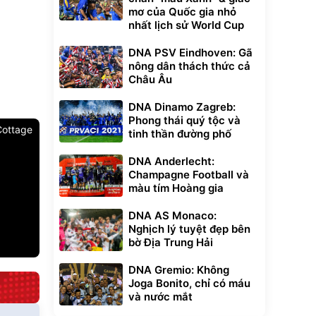
mơ của Quốc gia nhỏ
nhất lịch sử World Cup
DNA PSV Eindhoven: Gã
nông dân thách thức cả
Châu Âu
DNA Dinamo Zagreb:
Phong thái quý tộc và
Cottage
tinh thần đường phố
DNA Anderlecht:
Champagne Football và
màu tím Hoàng gia
DNA AS Monaco:
Nghịch lý tuyệt đẹp bên
bờ Địa Trung Hải
DNA Gremio: Không
Joga Bonito, chỉ có máu
và nước mắt