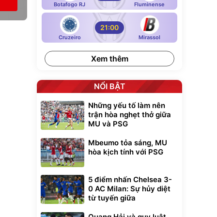
Botafogo RJ
Fluminense
21:00
Cruzeiro
Mirassol
Xem thêm
NỔI BẬT
Những yếu tố làm nên
trận hòa nghẹt thở giữa
MU và PSG
Mbeumo tỏa sáng, MU
hòa kịch tính với PSG
5 điểm nhấn Chelsea 3-
0 AC Milan: Sự hủy diệt
từ tuyến giữa
Quang Hải và quy luật