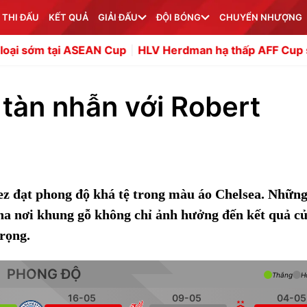
 THI ĐẤU
KẾT QUẢ
GIẢI ĐẤU
ĐỘI BÓNG
CHUYỂN NHƯỢNG
i ASEAN Cup
HLV Herdman hạ thấp AFF Cup sau thất bại c
 tàn nhẫn với Robert
ez đạt phong độ khá tệ trong màu áo Chelsea. Những
ha nơi khung gỗ không chỉ ảnh hưởng đến kết quả củ
rọng.
PHONG ĐỘ
Thắng
H
16-05
09-05
04-05