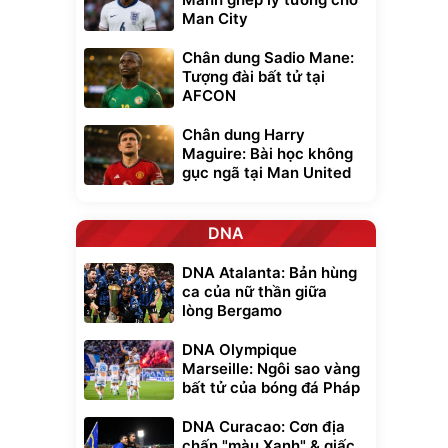
Man City
Chân dung Sadio Mane:
Tượng đài bất tử tại
AFCON
Chân dung Harry
Maguire: Bài học không
gục ngã tại Man United
DNA
DNA Atalanta: Bản hùng
ca của nữ thần giữa
lòng Bergamo
DNA Olympique
Marseille: Ngôi sao vàng
bất tử của bóng đá Pháp
DNA Curacao: Cơn địa
chấn "màu Xanh" & giấc