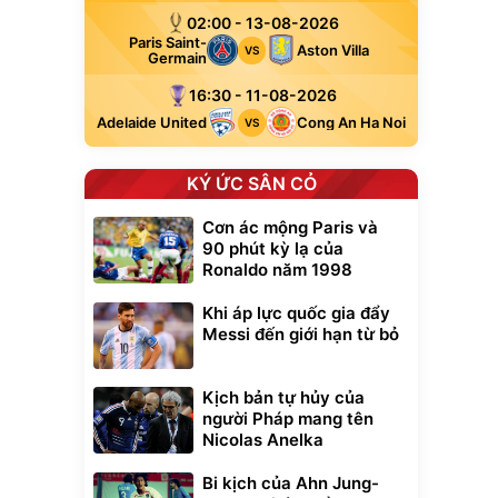
02:00 - 13-08-2026
Paris Saint-
Aston Villa
VS
Germain
16:30 - 11-08-2026
Adelaide United
Cong An Ha Noi
VS
KÝ ỨC SÂN CỎ
Cơn ác mộng Paris và
90 phút kỳ lạ của
Ronaldo năm 1998
Khi áp lực quốc gia đẩy
Messi đến giới hạn từ bỏ
Kịch bản tự hủy của
người Pháp mang tên
Nicolas Anelka
Bi kịch của Ahn Jung-