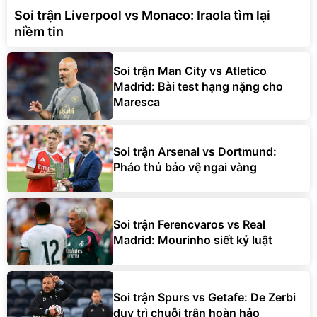
Soi trận Liverpool vs Monaco: Iraola tìm lại
niềm tin
Soi trận Man City vs Atletico
Madrid: Bài test hạng nặng cho
Maresca
Soi trận Arsenal vs Dortmund:
Pháo thủ bảo vệ ngai vàng
Soi trận Ferencvaros vs Real
Madrid: Mourinho siết kỷ luật
Soi trận Spurs vs Getafe: De Zerbi
duy trì chuỗi trận hoàn hảo