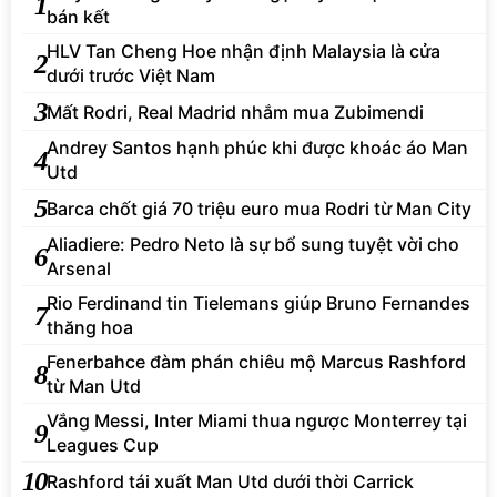
1
bán kết
HLV Tan Cheng Hoe nhận định Malaysia là cửa
2
dưới trước Việt Nam
3
Mất Rodri, Real Madrid nhắm mua Zubimendi
Andrey Santos hạnh phúc khi được khoác áo Man
4
Utd
5
Barca chốt giá 70 triệu euro mua Rodri từ Man City
Aliadiere: Pedro Neto là sự bổ sung tuyệt vời cho
6
Arsenal
Rio Ferdinand tin Tielemans giúp Bruno Fernandes
7
thăng hoa
Fenerbahce đàm phán chiêu mộ Marcus Rashford
8
từ Man Utd
Vắng Messi, Inter Miami thua ngược Monterrey tại
9
Leagues Cup
10
Rashford tái xuất Man Utd dưới thời Carrick