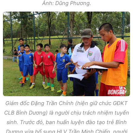
Ảnh: Dũng Phương.
Giám đốc Đặng Trần Chỉnh (hiện giữ chức GĐKT
CLB Bình Dương) là người chịu trách nhiệm tuyển
sinh. Trước đó, ban huấn luyện đào tạo trẻ Bình
Dương vừa bổ sung HLV Trần Minh Chiến, người