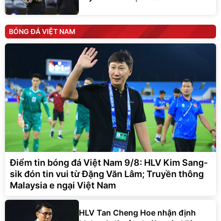
BÓNG ĐÁ VIỆT NAM
Điểm tin bóng đá Việt Nam 9/8: HLV Kim Sang-
sik đón tin vui từ Đặng Văn Lâm; Truyền thông
Malaysia e ngại Việt Nam
HLV Tan Cheng Hoe nhận định