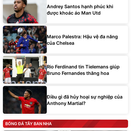
Andrey Santos hạnh phúc khi
được khoác áo Man Utd
Marco Palestra: Hậu vệ đa năng
của Chelsea
Rio Ferdinand tin Tielemans giúp
Bruno Fernandes thăng hoa
Điều gì đã hủy hoại sự nghiệp của
Anthony Martial?
BÓNG ĐÁ TÂY BAN NHA