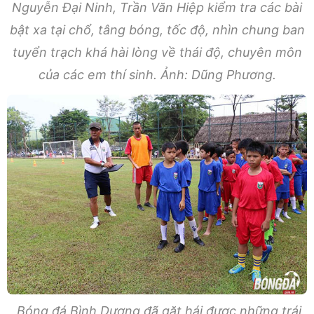
Nguyễn Đại Ninh, Trần Văn Hiệp kiểm tra các bài
bật xa tại chổ, tâng bóng, tốc độ, nhìn chung ban
tuyển trạch khá hài lòng về thái độ, chuyên môn
của các em thí sinh. Ảnh: Dũng Phương.
Bóng đá Bình Dương đã gặt hái được những trái