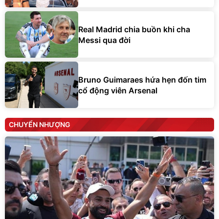
Real Madrid chia buồn khi cha
Messi qua đời
Bruno Guimaraes hứa hẹn đốn tim
cổ động viên Arsenal
CHUYỂN NHƯỢNG