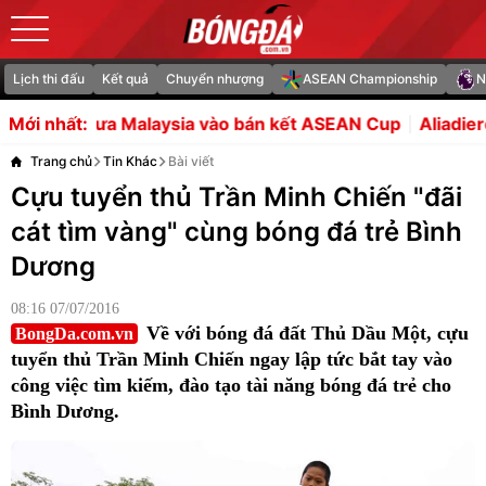
Lịch thi đấu
Kết quả
Chuyển nhượng
ASEAN Championship
N
a vào bán kết ASEAN Cup
Aliadiere: Pedro Neto là sự bổ
Mới nhất:
Trang chủ
Tin Khác
Bài viết
Cựu tuyển thủ Trần Minh Chiến "đãi
cát tìm vàng" cùng bóng đá trẻ Bình
Dương
08:16 07/07/2016
Về với bóng đá đất Thủ Dầu Một, cựu
BongDa.com.vn
tuyển thủ Trần Minh Chiến ngay lập tức bắt tay vào
công việc tìm kiếm, đào tạo tài năng bóng đá trẻ cho
Bình Dương.