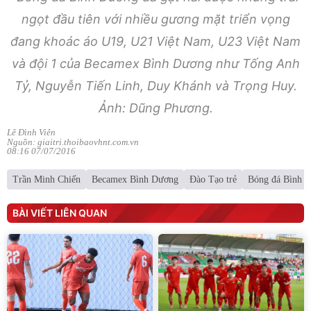
ngọt đầu tiên với nhiều gương mặt triển vọng
đang khoác áo U19, U21 Việt Nam, U23 Việt Nam
và đội 1 của Becamex Bình Dương như Tống Anh
Tỷ, Nguyễn Tiến Linh, Duy Khánh và Trọng Huy.
Ảnh: Dũng Phương.
Lê Đình Viên
Nguồn: giaitri.thoibaovhnt.com.vn
08:16 07/07/2016
Trần Minh Chiến
Becamex Bình Dương
Đào Tạo trẻ
Bóng đá Bình 
BÀI VIẾT LIÊN QUAN