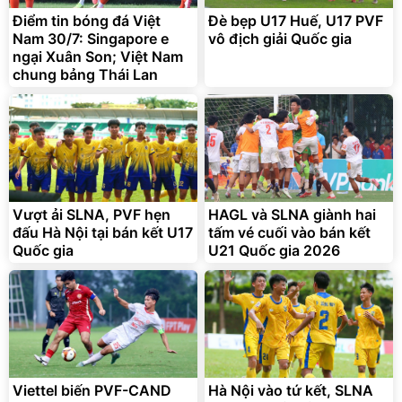
Điểm tin bóng đá Việt
Đè bẹp U17 Huế, U17 PVF
Nam 30/7: Singapore e
vô địch giải Quốc gia
ngại Xuân Son; Việt Nam
chung bảng Thái Lan
Vượt ải SLNA, PVF hẹn
HAGL và SLNA giành hai
đấu Hà Nội tại bán kết U17
tấm vé cuối vào bán kết
Quốc gia
U21 Quốc gia 2026
Viettel biến PVF-CAND
Hà Nội vào tứ kết, SLNA