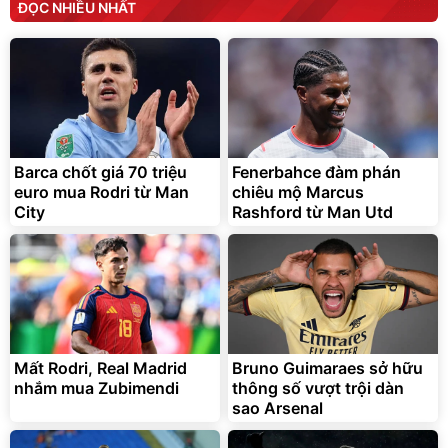
ĐỌC NHIỀU NHẤT
Barca chốt giá 70 triệu
Fenerbahce đàm phán
euro mua Rodri từ Man
chiêu mộ Marcus
City
Rashford từ Man Utd
Mất Rodri, Real Madrid
Bruno Guimaraes sở hữu
nhắm mua Zubimendi
thông số vượt trội dàn
sao Arsenal