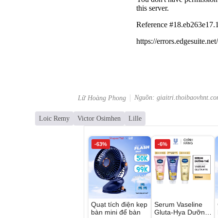
Nguồn: giaitri.thoibaovhnt.c
Lữ Hoàng Phong
Loic Remy
Victor Osimhen
Lille
-63%
-6%
Quạt tích điện kẹp
Serum Vaseline
bàn mini để bàn
Gluta-Hya Dưỡng