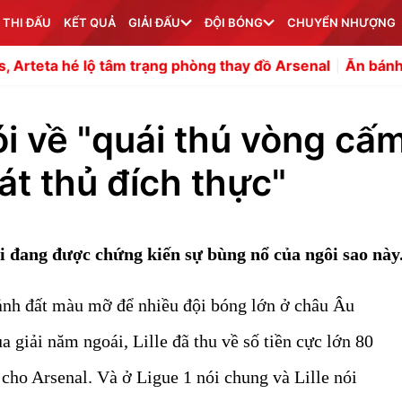
 THI ĐẤU
KẾT QUẢ
GIẢI ĐẤU
ĐỘI BÓNG
CHUYỂN NHƯỢNG
ộ tâm trạng phòng thay đồ Arsenal
Ăn bánh mì nướng, cự
i về "quái thú vòng cấ
sát thủ đích thực"
ại đang được chứng kiến sự bùng nổ của ngôi sao này
ảnh đất màu mỡ để nhiều đội bóng lớn ở châu Âu
a giải năm ngoái, Lille đã thu về số tiền cực lớn 80
cho Arsenal. Và ở Ligue 1 nói chung và Lille nói