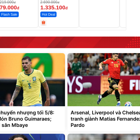
MEDICAR –
219.000
2.690.000
đ
đ
12.000mAh
79.000
1.335.100
đ
đ
Flash Sale
Hot Deal
chuyển nhượng tối 5/8:
Arsenal, Liverpool và Chelse
đón Bruno Guimaraes;
tranh giành Matias Fernande
l săn Mbaye
Pardo