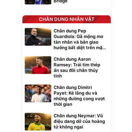
Bridge
CHÂN DUNG NHÂN VẬT
Chân dung Pep
Guardiola: Gã mộng mơ
tàn nhẫn và bản giao
hưởng bất diệt trên mặt
cỏ xanh
Chân dung Aaron
Ramsey: Trái tim thép
ẩn sau đôi chân thủy
tinh
xe cầm
Chân dung Dimitri
ửa cao áp
Payet: Kẻ lãng du và
t tuyết
những đường cong vượt
0
đ
thời gian
ều
Chân dung Neymar: Vũ
điệu dang dở của hoàng
Bạt phủ xe ô tô
Xe đạp điện trợ
tử không ngai
cao cấp, tráng
lực G-Force C14