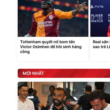
Tottenham quyết nổ bom tấn
Real săn
Victor Osimhen để hồi sinh hàng
sao trẻ Li
công
MỚI NHẤT