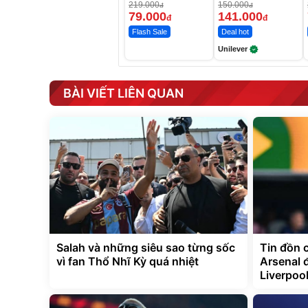
Da Sáng Mịn Sau
219.000
150.000
đ
đ
7 Ngày
79.000
141.000
đ
đ
Flash Sale
Deal hot
Unilever
BÀI VIẾT LIÊN QUAN
Salah và những siêu sao từng sốc
Tin đồn 
vì fan Thổ Nhĩ Kỳ quá nhiệt
Arsenal 
Liverpoo