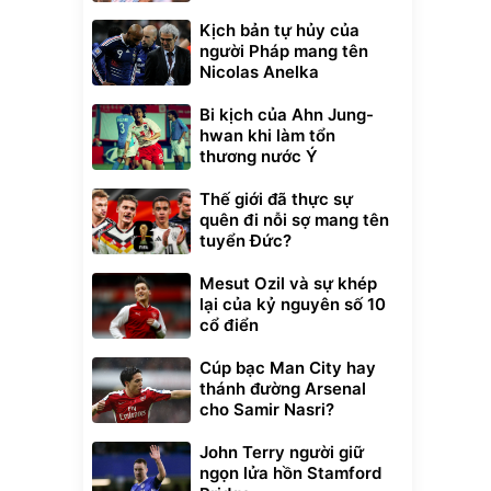
Kịch bản tự hủy của
người Pháp mang tên
Nicolas Anelka
Bi kịch của Ahn Jung-
hwan khi làm tổn
thương nước Ý
Thế giới đã thực sự
quên đi nỗi sợ mang tên
tuyển Đức?
Mesut Ozil và sự khép
lại của kỷ nguyên số 10
cổ điển
Cúp bạc Man City hay
thánh đường Arsenal
cho Samir Nasri?
John Terry người giữ
ngọn lửa hồn Stamford