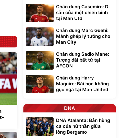
nhôm 03 lớp
gấp gọn bỏ cốp
392.000
9.900.000
đ
đ
Chân dung Casemiro: Di
tiện lợi
325.000
7.092.000
đ
đ
sản của một chiến binh
Đã bán nhiều
Đang xem nhiều
tại Man Utd
G-FORCE VIETNA
Chân dung Marc Guehi:
Mảnh ghép lý tưởng cho
Man City
Chân dung Sadio Mane:
Tượng đài bất tử tại
AFCON
Chân dung Harry
Maguire: Bài học không
gục ngã tại Man United
DNA
a
z-
DNA Atalanta: Bản hùng
ca của nữ thần giữa
lòng Bergamo