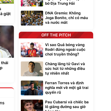
bờ Địa Trung Hải
s
DNA Gremio: Không
à giật
Joga Bonito, chỉ có máu
và nước mắt
OFF THE PITCH
Vì sao Quả bóng vàng
Rodri đứng ngoài cuộc
chơi truyền thông?
 thái
Chàng lãng tử Gavi và
ớp
sức hút từ những điều
tự nhiên nhất
Ferran Torres và định
nghĩa mới về một gã trai
quyến rũ
Pau Cubarsi và chiếc ba
ans
lô giảng đường sau giờ