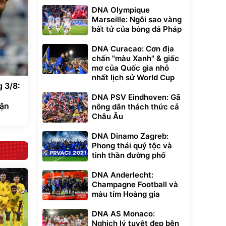
DNA Olympique
Marseille: Ngôi sao vàng
bất tử của bóng đá Pháp
DNA Curacao: Cơn địa
chấn "màu Xanh" & giấc
mơ của Quốc gia nhỏ
nhất lịch sử World Cup
 3/8:
DNA PSV Eindhoven: Gã
cận
nông dân thách thức cả
Châu Âu
DNA Dinamo Zagreb:
Phong thái quý tộc và
tinh thần đường phố
DNA Anderlecht:
Champagne Football và
màu tím Hoàng gia
DNA AS Monaco:
Nghịch lý tuyệt đẹp bên