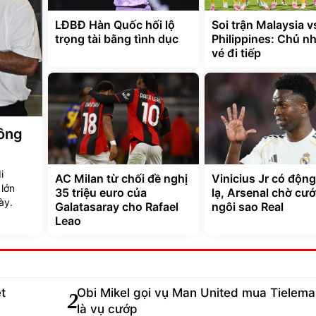
LĐBĐ Hàn Quốc hối lộ
Soi trận Malaysia v
trọng tài bằng tình dục
Philippines: Chủ nh
vé đi tiếp
Đông
i
AC Milan từ chối đề nghị
Vinicius Jr có động
 lớn
35 triệu euro của
lạ, Arsenal chờ cư
ày.
Galatasaray cho Rafael
ngôi sao Real
Leao
t
Obi Mikel gọi vụ Man United mua Tielem
2
là vụ cướp