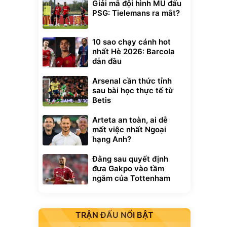
Giải mã đội hình MU đấu
PSG: Tielemans ra mắt?
10 sao chạy cánh hot
nhất Hè 2026: Barcola
dẫn đầu
Arsenal cần thức tỉnh
sau bài học thực tế từ
Betis
Arteta an toàn, ai dễ
mất việc nhất Ngoại
hạng Anh?
Đằng sau quyết định
đưa Gakpo vào tầm
ngắm của Tottenham
TRẬN ĐẤU NỔI BẬT