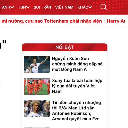
ANH
TBN
SOI TRẬN
VIỆT NAM
KHÁC
u sao Tottenham phải nhập viện
Harry Amass cản bước 
m"
NỔI BẬT
Nguyễn Xuân Son
chứng minh đẳng cấp số
một Đông Nam Á
.
Xoay tua là bài toán hợp
lý của đội tuyển Việt
Nam
Tin đồn chuyển nhượng
tối 6/8: Man Utd săn
Antonee Robinson;
Arsenal quyết mua Ezri
Konsa