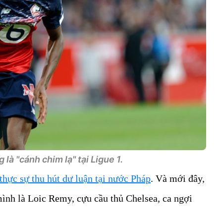
à "cánh chim lạ" tại Ligue 1.
thực sự thu hút dư luận tại nước Pháp
. Và mới đây,
ình là Loic Remy, cựu cầu thủ Chelsea, ca ngợi