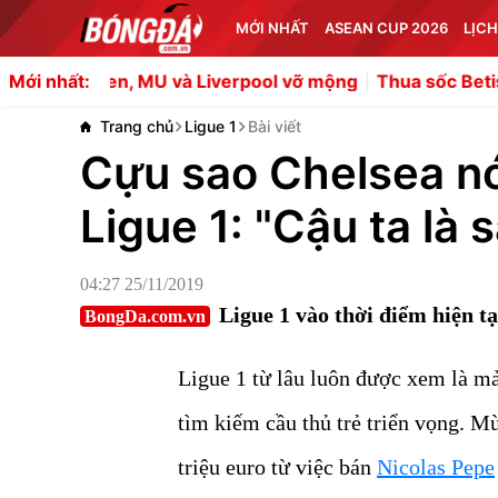
MỚI NHẤT
ASEAN CUP 2026
LỊCH
n, MU và Liverpool vỡ mộng
Thua sốc Betis, Arteta hé l
Mới nhất:
Trang chủ
Ligue 1
Bài viết
Cựu sao Chelsea nó
Ligue 1: "Cậu ta là 
04:27 25/11/2019
Ligue 1 vào thời điểm hiện t
BongDa.com.vn
Ligue 1 từ lâu luôn được xem là m
tìm kiếm cầu thủ trẻ triển vọng. Mù
triệu euro từ việc bán
Nicolas Pepe