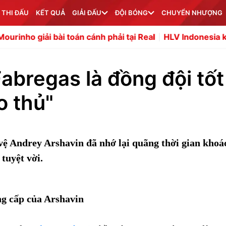
 THI ĐẤU
KẾT QUẢ
GIẢI ĐẤU
ĐỘI BÓNG
CHUYỂN NHƯỢNG
i toán cánh phải tại Real
HLV Indonesia khen Singapor
abregas là đồng đội tốt
o thủ"
n vệ Andrey Arshavin đã nhớ lại quãng thời gian khoá
tuyệt vời.
g cấp của Arshavin