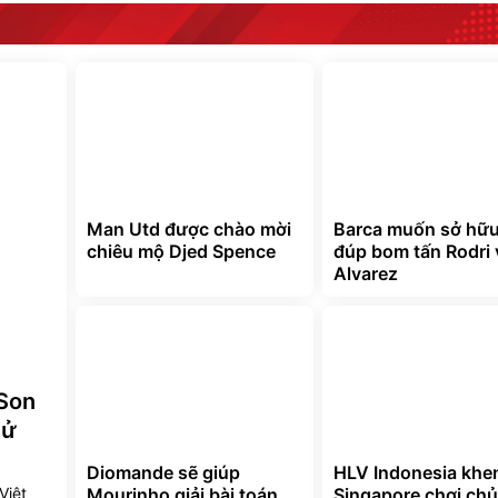
Man Utd được chào mời
Barca muốn sở hữu
chiêu mộ Djed Spence
đúp bom tấn Rodri 
Alvarez
 Son
hử
Diomande sẽ giúp
HLV Indonesia khe
Việt
Mourinho giải bài toán
Singapore chơi ch