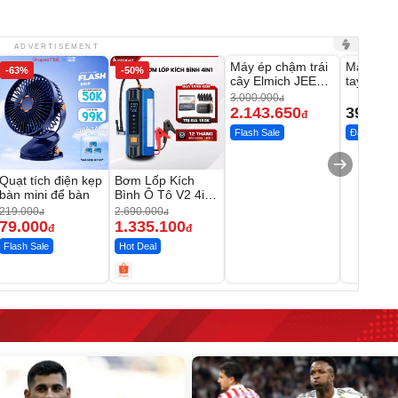
Unmute
Unmute
ADVERTISEMENT
Máy ép chậm trái
Máy rửa 
-63%
-50%
-28%
cây Elmich JEE
tay xịt r
1855OL
có tạo bọ
3.000.000
đ
2.143.650
399.00
đ
Flash Sale
Đã bán nhi
Quạt tích điện kẹp
Bơm Lốp Kích
bàn mini để bàn
Bình Ô Tô V2 4in1
MEDICAR –
219.000
2.690.000
đ
đ
12.000mAh
79.000
1.335.100
đ
đ
Flash Sale
Hot Deal