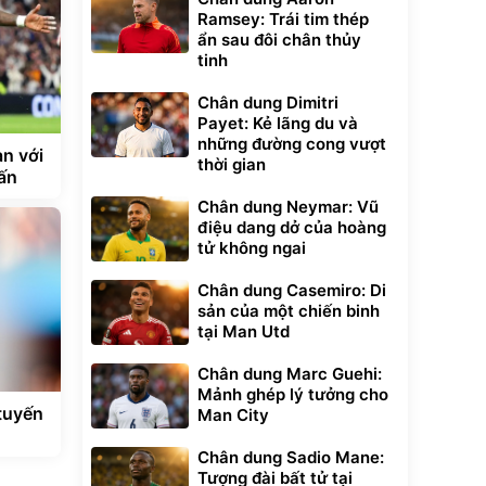
Ramsey: Trái tim thép
ẩn sau đôi chân thủy
tinh
Chân dung Dimitri
Payet: Kẻ lãng du và
những đường cong vượt
n với
thời gian
ấn
Chân dung Neymar: Vũ
điệu dang dở của hoàng
tử không ngai
Chân dung Casemiro: Di
sản của một chiến binh
tại Man Utd
Chân dung Marc Guehi:
Mảnh ghép lý tưởng cho
tuyến
Man City
Chân dung Sadio Mane:
Tượng đài bất tử tại