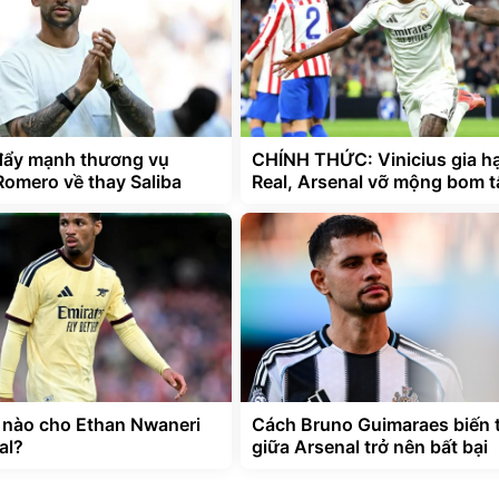
đẩy mạnh thương vụ
CHÍNH THỨC: Vinicius gia hạ
Romero về thay Saliba
Real, Arsenal vỡ mộng bom t
t nào cho Ethan Nwaneri
Cách Bruno Guimaraes biến 
al?
giữa Arsenal trở nên bất bại