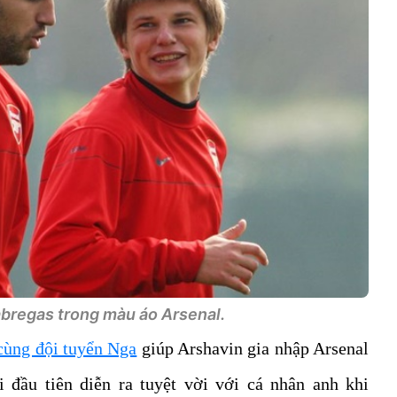
abregas trong màu áo Arsenal.
cùng đội tuyển Nga
giúp Arshavin gia nhập Arsenal
 đầu tiên diễn ra tuyệt vời với cá nhân anh khi