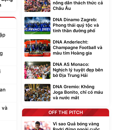
nông dân thách thức cả
m
Châu Âu
DNA Dinamo Zagreb:
Phong thái quý tộc và
tinh thần đường phố
hập
DNA Anderlecht:
Champagne Football và
màu tím Hoàng gia
ng
DNA AS Monaco:
Nghịch lý tuyệt đẹp bên
i
bờ Địa Trung Hải
DNA Gremio: Không
Man
Joga Bonito, chỉ có máu
và nước mắt
 và
OFF THE PITCH
Vì sao Quả bóng vàng
Rodri đứng ngoài cuộc