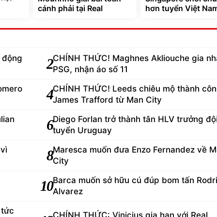
cánh phải tại Real
hơn tuyển Việt Na
ủ động
CHÍNH THỨC! Maghnes Akliouche gia n
2
PSG, nhận áo số 11
Romero
CHÍNH THỨC! Leeds chiêu mộ thành cô
4
James Trafford từ Man City
lian
Diego Forlan trở thành tân HLV trưởng độ
6
tuyển Uruguay
vì
Maresca muốn đưa Enzo Fernandez về 
8
City
Barca muốn sở hữu cú đúp bom tấn Rodri
10
Alvarez
 tức
CHÍNH THỨC: Vinicius gia hạn với Real,