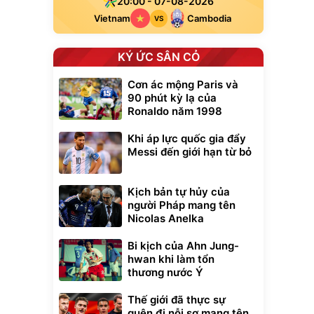
20:00 - 07-08-2026
Vietnam
Cambodia
VS
KÝ ỨC SÂN CỎ
Cơn ác mộng Paris và
90 phút kỳ lạ của
Ronaldo năm 1998
Khi áp lực quốc gia đẩy
Messi đến giới hạn từ bỏ
Kịch bản tự hủy của
người Pháp mang tên
Nicolas Anelka
Bi kịch của Ahn Jung-
hwan khi làm tổn
thương nước Ý
Thế giới đã thực sự
quên đi nỗi sợ mang tên