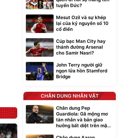
tuyển Đức?
Mesut Ozil và sự khép
lại của kỷ nguyên số 10
xe cầm
ửa cao áp
cổ điển
t tuyết
0
đ
Cúp bạc Man City hay
thánh đường Arsenal
ều
cho Samir Nasri?
Bạt phủ xe ô tô
Xe đạp điện trợ
John Terry người giữ
cao cấp, tráng
lực G-Force C14
ngọn lửa hồn Stamford
nhôm 03 lớp
gấp gọn bỏ cốp
392.000
9.900.000
đ
đ
Bridge
tiện lợi
325.000
7.092.000
đ
đ
Đã bán nhiều
Đang xem nhiều
G-FORCE VIETNA
CHÂN DUNG NHÂN VẬT
Chân dung Pep
Guardiola: Gã mộng mơ
tàn nhẫn và bản giao
hưởng bất diệt trên mặt
cỏ xanh
Chân dung Aaron