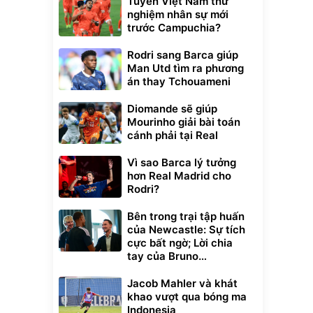
Tuyển Việt Nam thử
nghiệm nhân sự mới
trước Campuchia?
Rodri sang Barca giúp
Man Utd tìm ra phương
án thay Tchouameni
Diomande sẽ giúp
Mourinho giải bài toán
cánh phải tại Real
Vì sao Barca lý tưởng
hơn Real Madrid cho
Rodri?
Bên trong trại tập huấn
của Newcastle: Sự tích
cực bất ngờ; Lời chia
tay của Bruno
Guimaraes
Jacob Mahler và khát
khao vượt qua bóng ma
Indonesia