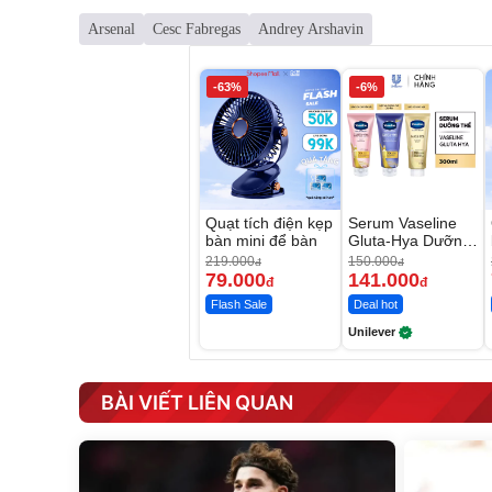
Arsenal
Cesc Fabregas
Andrey Arshavin
-63%
-6%
Quạt tích điện kẹp
Serum Vaseline
bàn mini để bàn
Gluta-Hya Dưỡng
Da Sáng Mịn Sau
219.000
150.000
đ
đ
7 Ngày
79.000
141.000
đ
đ
Flash Sale
Deal hot
Unilever
BÀI VIẾT LIÊN QUAN