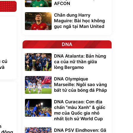
AFCON
Chân dung Harry
Maguire: Bài học không
gục ngã tại Man United
DNA
DNA Atalanta: Bản hùng
 cú
ca của nữ thần giữa
và
lòng Bergamo
DNA Olympique
Marseille: Ngôi sao vàng
bất tử của bóng đá Pháp
DNA Curacao: Cơn địa
chấn "màu Xanh" & giấc
mơ của Quốc gia nhỏ
nhất lịch sử World Cup
n
DNA PSV Eindhoven: Gã
ủ động