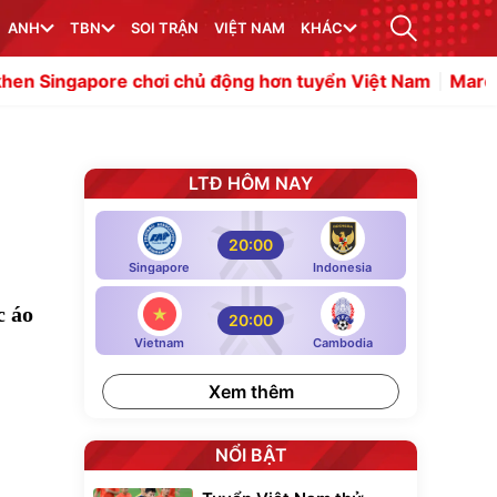
ANH
TBN
SOI TRẬN
VIỆT NAM
KHÁC
e chơi chủ động hơn tuyển Việt Nam
Maresca muốn đưa 
LTĐ HÔM NAY
20:00
Singapore
Indonesia
c áo
20:00
Vietnam
Cambodia
Xem thêm
NỔI BẬT