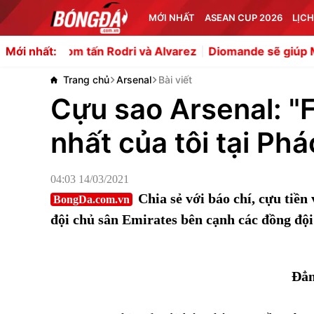
MỚI NHẤT
ASEAN CUP 2026
LỊCH
 tấn Rodri và Alvarez
Diomande sẽ giúp Mourinho giải bà
Mới nhất:
Trang chủ
Arsenal
Bài viết
Cựu sao Arsenal: "F
nhất của tôi tại Phá
04:03 14/03/2021
Chia sẻ với báo chí, cựu tiề
BongDa.com.vn
đội chủ sân Emirates bên cạnh các đồng đội 
Đẳn