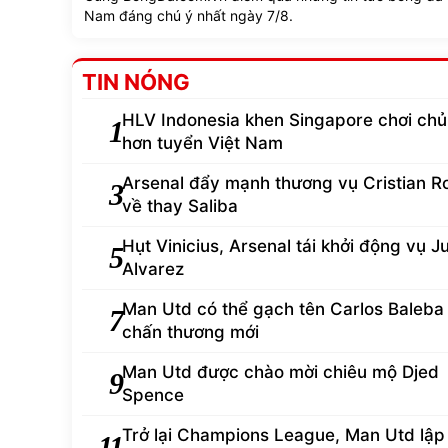
Nam đáng chú ý nhất ngày 7/8.
TIN NÓNG
HLV Indonesia khen Singapore chơi ch
1
hơn tuyển Việt Nam
Arsenal đẩy mạnh thương vụ Cristian 
3
về thay Saliba
Hụt Vinicius, Arsenal tái khởi động vụ Ju
5
Alvarez
Man Utd có thể gạch tên Carlos Baleba 
7
chấn thương mới
Man Utd được chào mời chiêu mộ Djed
9
Spence
Trở lại Champions League, Man Utd lập
11