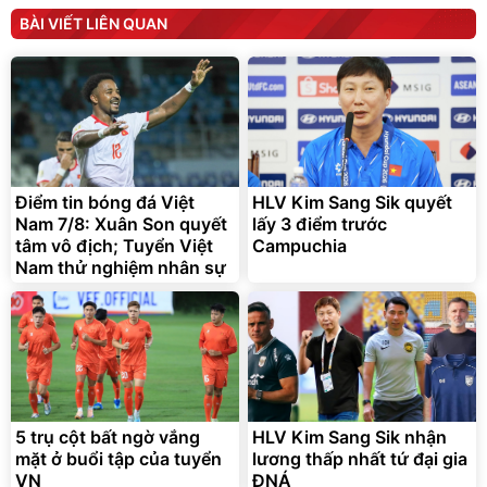
tức thì Vaseline Body
D2-001 - Thông Minh
BÀI VIẾT LIÊN QUAN
190.000
3.000.000
đ
đ
138.330
2.200.000
đ
đ
Discount
Flash Sale
Unmute
Vali Bamozo Khung Nhôm
9066 Size 20/24/28 Cao
Cấp
1.000.000
đ
825.000
Điểm tin bóng đá Việt
HLV Kim Sang Sik quyết
đ
Nam 7/8: Xuân Son quyết
lấy 3 điểm trước
Flash Sale
tâm vô địch; Tuyển Việt
Campuchia
Nam thử nghiệm nhân sự
Lót ghế ôtô, nâng lưng
chống nóng giúp thoải mái
trong di chuyển
295.000
đ
5 trụ cột bất ngờ vắng
HLV Kim Sang Sik nhận
Đã bán nhiều
mặt ở buổi tập của tuyển
lương thấp nhất tứ đại gia
VN
ĐNÁ