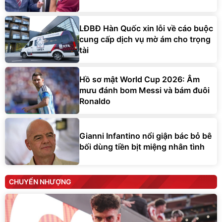
LĐBĐ Hàn Quốc xin lỗi về cáo buộc
cung cấp dịch vụ mờ ám cho trọng
tài
Hồ sơ mật World Cup 2026: Âm
mưu đánh bom Messi và bám đuôi
Ronaldo
Gianni Infantino nổi giận bác bỏ bê
bối dùng tiền bịt miệng nhân tình
CHUYỂN NHƯỢNG