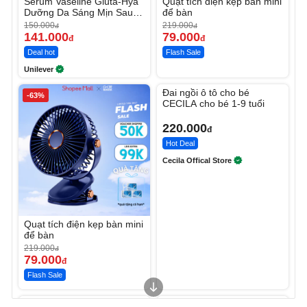
Serum Vaseline Gluta-Hya
Quạt tích điện kẹp bàn mini
Dưỡng Da Sáng Mịn Sau 7
để bàn
Ngày
150.000
219.000
đ
đ
141.000
79.000
đ
đ
Deal hot
Flash Sale
Unilever
Unmute
Đai ngồi ô tô cho bé
-63%
CECILA cho bé 1-9 tuổi
220.000
đ
Hot Deal
Cecila Offical Store
Quạt tích điện kẹp bàn mini
để bàn
219.000
đ
79.000
đ
Flash Sale
Unmute
Unmute
Sữa dưỡng thể nâng tông
Robot Hút Bụi Lau Nhà -