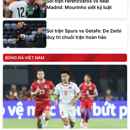
Soi trận Ferencvaros vs Real
Madrid: Mourinho siết kỷ luật
Soi trận Spurs vs Getafe: De Zerbi
duy trì chuỗi trận hoàn hảo
BÓNG ĐÁ VIỆT NAM