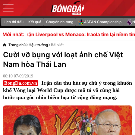
Lịch thi đấu
Kết quả
Chuyển nhượng
ASEAN Championship
N
aco: Iraola tìm lại niềm tin
Enzo Maresca nói về áp lực k
Mới nhất:
Trang chủ
Hậu trường
Bài viết
Cười vỡ bụng với loạt ảnh chế Việt
Nam hòa Thái Lan
00:10 07/09/2019
Trận cầu thu hút sự chú ý trong khuôn
BongDa.com.vn
khổ Vòng loại World Cup được mô tả vô cùng hài
hước qua góc nhìn biếm họa từ cộng đồng mạng.