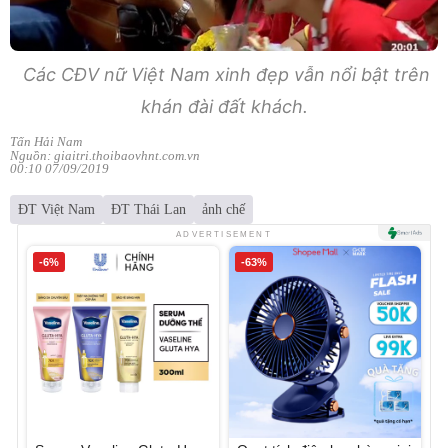
Các CĐV nữ Việt Nam xinh đẹp vẫn nổi bật trên
khán đài đất khách.
Tấn Hải Nam
Nguồn: giaitri.thoibaovhnt.com.vn
00:10 07/09/2019
ĐT Việt Nam
ĐT Thái Lan
ảnh chế
ADVERTISEMENT
-6%
-63%