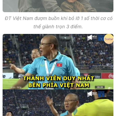
ĐT Việt Nam đượm buồn khi bỏ lỡ 1 số thời cơ có
thể giành trọn 3 điểm.