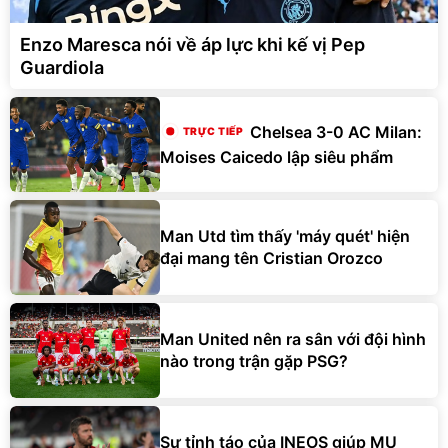
Enzo Maresca nói về áp lực khi kế vị Pep
Guardiola
Chelsea 3-0 AC Milan:
Moises Caicedo lập siêu phẩm
Man Utd tìm thấy 'máy quét' hiện
đại mang tên Cristian Orozco
Man United nên ra sân với đội hình
nào trong trận gặp PSG?
Sự tỉnh táo của INEOS giúp MU