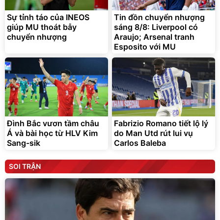
Sự tỉnh táo của INEOS
Tin đồn chuyển nhượng
giúp MU thoát bẫy
sáng 8/8: Liverpool có
chuyển nhượng
Araujo; Arsenal tranh
Esposito với MU
Đình Bắc vươn tầm châu
Fabrizio Romano tiết lộ lý
Á và bài học từ HLV Kim
do Man Utd rút lui vụ
Sang-sik
Carlos Baleba
SOI TRẬN