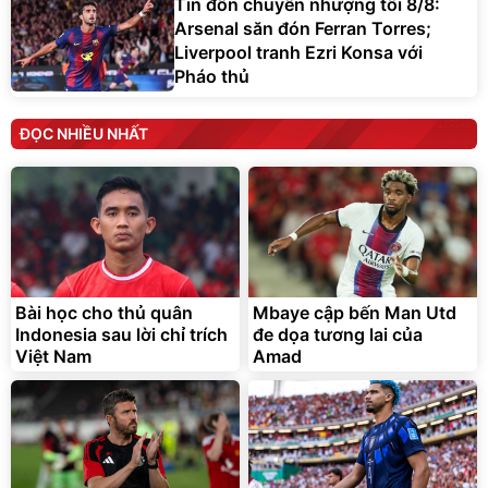
Tin đồn chuyển nhượng tối 8/8:
Arsenal săn đón Ferran Torres;
Liverpool tranh Ezri Konsa với
Pháo thủ
ĐỌC NHIỀU NHẤT
Bài học cho thủ quân
Mbaye cập bến Man Utd
Indonesia sau lời chỉ trích
đe dọa tương lai của
Việt Nam
Amad