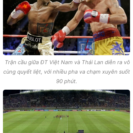
Trận cầu giữa ĐT Việt Nam và Thái Lan diễn ra vô
cùng quyết liệt, với nhiều pha va chạm xuyên suốt
90 phút.