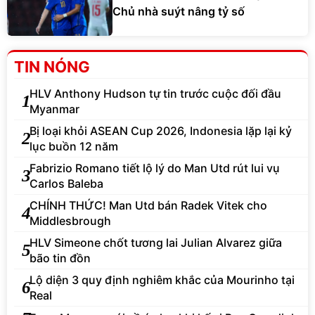
Chủ nhà suýt nâng tỷ số
TIN NÓNG
HLV Anthony Hudson tự tin trước cuộc đối đầu
1
Myanmar
Bị loại khỏi ASEAN Cup 2026, Indonesia lặp lại kỷ
2
lục buồn 12 năm
Fabrizio Romano tiết lộ lý do Man Utd rút lui vụ
3
Carlos Baleba
CHÍNH THỨC! Man Utd bán Radek Vitek cho
4
Middlesbrough
HLV Simeone chốt tương lai Julian Alvarez giữa
5
bão tin đồn
Lộ diện 3 quy định nghiêm khắc của Mourinho tại
6
Real