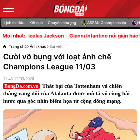
Lịch thi đấu
Kết quả
Chuyển nhượng
ASEAN Championship
N
ckson
Gianni Infantino nổi giận bác bỏ bê bối dùng tiền b
Mới nhất:
Trang chủ
Ảnh khác
Bài viết
Cười vỡ bụng với loạt ảnh chế
Champions League 11/03
11:43 12/03/2020
Thất bại của Tottenham và chiến
BongDa.com.vn
thắng vang dội của Atalanta được mô tả vô cùng hài
hước qua góc nhìn biếm họa từ cộng đồng mạng.