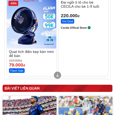
Đai ngồi ô tô cho bé
-63%
CECILA cho bé 1-9 tuổi
220.000
đ
Hot Deal
Cecila Offical Store
Quạt tích điện kẹp bàn mini
để bàn
219.000
đ
79.000
đ
Flash Sale
Unmute
Unmute
Sữa dưỡng thể nâng tông
Robot Hút Bụi Lau Nhà -
tức thì Vaseline Body
D2-001 - Thông Minh
BÀI VIẾT LIÊN QUAN
190.000
3.000.000
đ
đ
138.330
2.200.000
đ
đ
Discount
Flash Sale
Unmute