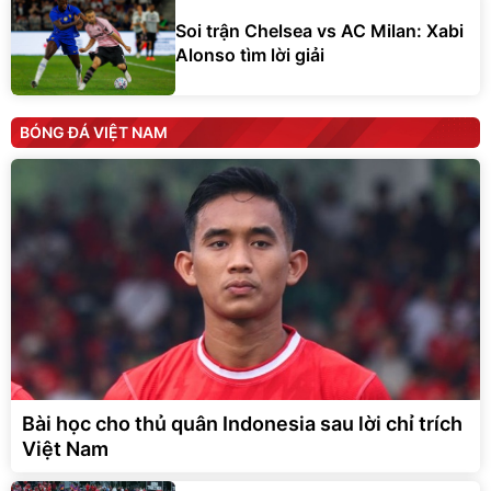
Soi trận Chelsea vs AC Milan: Xabi
Alonso tìm lời giải
BÓNG ĐÁ VIỆT NAM
Bài học cho thủ quân Indonesia sau lời chỉ trích
Việt Nam