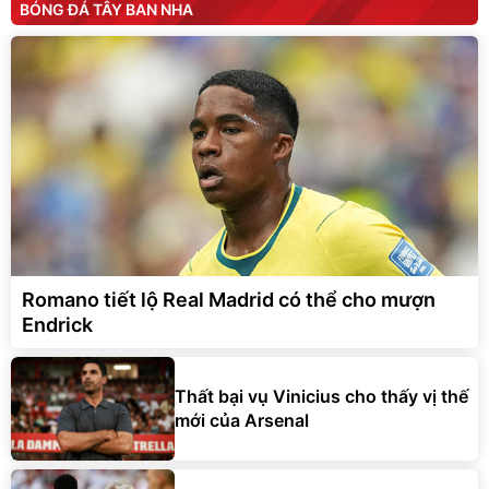
BÓNG ĐÁ TÂY BAN NHA
Romano tiết lộ Real Madrid có thể cho mượn
Endrick
Thất bại vụ Vinicius cho thấy vị thế
mới của Arsenal