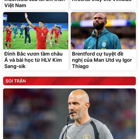
Việt Nam
Đình Bắc vươn tầm châu
Brentford cự tuyệt đề
Á và bài học từ HLV Kim
nghị của Man Utd vụ Igor
Sang-sik
Thiago
SOI TRẬN