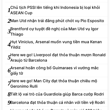
Chủ tịch PSSI lên tiếng khi Indonesia bị loại khỏi
1
ASEAN Cup
2
Man Utd nhận trái đắng phút chót vụ Pio Esposito
Brentford cự tuyệt đề nghị của Man Utd vụ Igor
3
Thiago
Hụt Vinicius, Arsenal muốn vung tiền mua Kenan
4
Yildiz
Here we go! Liverpool đạt thỏa thuận mượn Ronald
5
Araujo từ Barcelona
Arsenal hoãn công bố Guimaraes vì vướng mắc
6
giấy tờ
Here we go! Man City đạt thỏa thuận chiêu mộ
7
Geronimo Rulli
8
Tiết lộ vai trò của Guardiola giúp Barca cướp Rodri
9
Barcelona đạt thỏa thuận cá nhân với tiền vệ Rodri