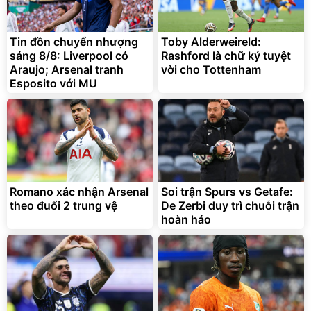
Vali Bamozo Khung Nhôm
9066 Size 20/24/28 Cao
Cấp
1.000.000
đ
825.000
Tin đồn chuyển nhượng
Toby Alderweireld:
đ
sáng 8/8: Liverpool có
Rashford là chữ ký tuyệt
Flash Sale
Araujo; Arsenal tranh
vời cho Tottenham
Esposito với MU
Lót ghế ôtô, nâng lưng
chống nóng giúp thoải mái
trong di chuyển
295.000
đ
Romano xác nhận Arsenal
Soi trận Spurs vs Getafe:
Đã bán nhiều
theo đuổi 2 trung vệ
De Zerbi duy trì chuỗi trận
hoàn hảo