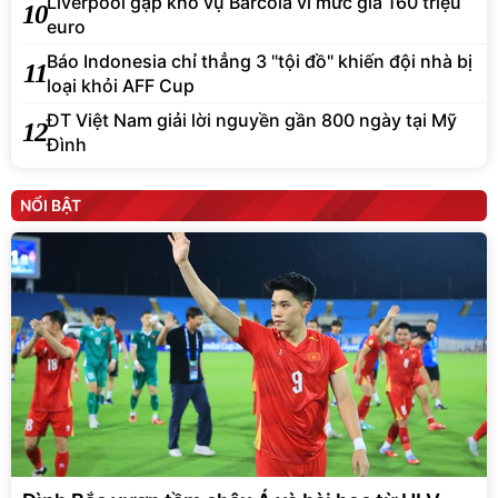
Liverpool gặp khó vụ Barcola vì mức giá 160 triệu
10
euro
Báo Indonesia chỉ thẳng 3 "tội đồ" khiến đội nhà bị
11
loại khỏi AFF Cup
ĐT Việt Nam giải lời nguyền gần 800 ngày tại Mỹ
12
Đình
NỔI BẬT