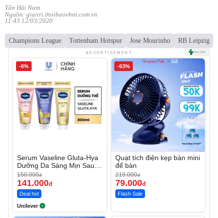
Tấn Hải Nam
Nguồn: giaitri.thoibaovhnt.com.vn
11:43 12/03/2020
Champions League
Tottenham Hotspur
Jose Mourinho
RB Leipzig
ADVERTISEMENT
-6%
-63%
Serum Vaseline Gluta-Hya
Quạt tích điện kẹp bàn mini
Dưỡng Da Sáng Mịn Sau 7
để bàn
Ngày
150.000
219.000
đ
đ
141.000
79.000
đ
đ
Deal hot
Flash Sale
Unilever
Unmute