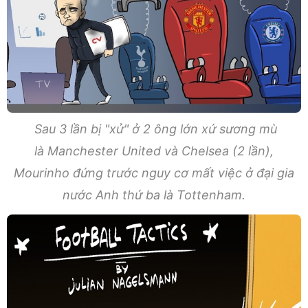
Sau 3 lần bị "xử" ở 2 ông lớn xứ sương mù
là Manchester United và Chelsea (2 lần),
Mourinho đứng trước nguy cơ mất việc ở đại gia
nước Anh thứ ba là Tottenham.