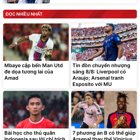
ĐỌC NHIỀU NHẤT
Mbaye cập bến Man Utd
Tin đồn chuyển nhượng
đe dọa tương lai của
sáng 8/8: Liverpool có
Amad
Araujo; Arsenal tranh
Esposito với MU
Bài học cho thủ quân
7 phương án B có thể giúp
Indonesia sau lời chỉ trích
Arsenal thay thế Vinicius