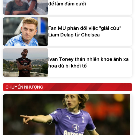
để làm đám cưới
Fan MU phản đối việc "giải cứu"
Liam Delap từ Chelsea
Ivan Toney thản nhiên khoe ảnh xa
hoa dù bị khởi tố
CHUYỂN NHƯỢNG