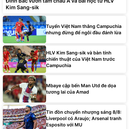
Đình Bắc vươn tầm châu Á và bài học từ HLV
Kim Sang-sik
Tuyển Việt Nam thắng Campuchia
nhưng đừng để ngôi đầu đánh lừa
HLV Kim Sang-sik và bàn tính
chiến thuật của Việt Nam trước
Campuchia
Mbaye cập bến Man Utd đe dọa
tương lai của Amad
Tin đồn chuyển nhượng sáng 8/8:
Liverpool có Araujo; Arsenal tranh
Esposito với MU