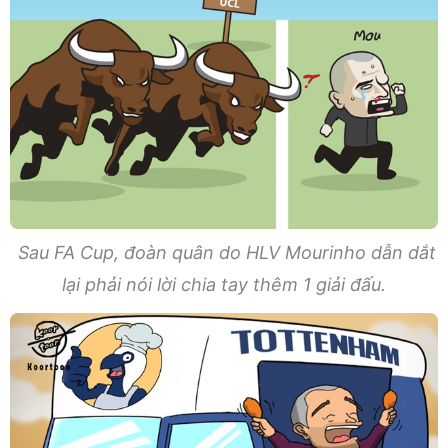
Sau FA Cup, đoàn quân do HLV Mourinho dẫn dắt
lại phải nói lời chia tay thêm 1 giải đấu.