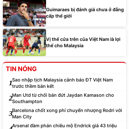
Guimaraes bị đánh giá chưa ở đẳng
cấp thế giới
Vị thế cửa trên của Việt Nam là lợi
thế cho Malaysia
TIN NÓNG
Sao nhập tịch Malaysia cảnh báo ĐT Việt Nam
1
trước thềm bán kết
Man Utd từ chối bán đứt Jaydan Kamason cho
2
Southampton
Barcelona chốt xong phí chuyển nhượng Rodri với
3
Man City
Arsenal đàm phán chiêu mộ Endrick giá 43 triệu
4