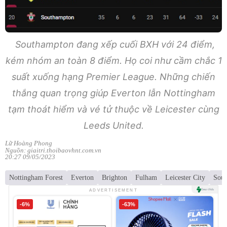
Southampton đang xếp cuối BXH với 24 điểm,
kém nhóm an toàn 8 điểm. Họ coi như cầm chắc 1
suất xuống hạng Premier League. Những chiến
thắng quan trọng giúp Everton lẫn Nottingham
tạm thoát hiểm và vé tử thuộc về Leicester cùng
Leeds United.
Lữ Hoàng Phong
Nguồn: giaitri.thoibaovhnt.com.vn
20:27 09/05/2023
Nottingham Forest
Everton
Brighton
Fulham
Leicester City
Sou
ADVERTISEMENT
-6%
-63%