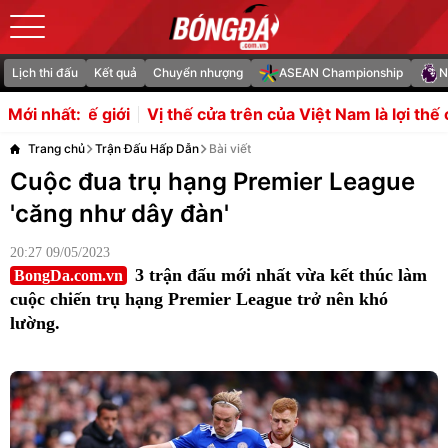
Lịch thi đấu
Kết quả
Chuyển nhượng
ASEAN Championship
N
thế cửa trên của Việt Nam là lợi thế cho Malaysia
Bốn bến
Mới nhất:
Trang chủ
Trận Đấu Hấp Dẫn
Bài viết
Cuộc đua trụ hạng Premier League
'căng như dây đàn'
20:27 09/05/2023
3 trận đấu mới nhất vừa kết thúc làm
BongDa.com.vn
cuộc chiến trụ hạng Premier League trở nên khó
lường.