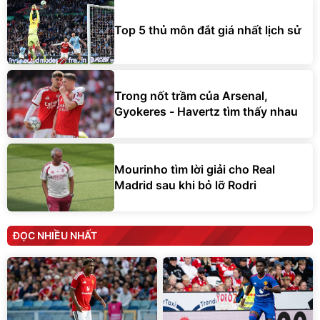
Top 5 thủ môn đắt giá nhất lịch sử
Trong nốt trầm của Arsenal,
Gyokeres - Havertz tìm thấy nhau
Mourinho tìm lời giải cho Real
Madrid sau khi bỏ lỡ Rodri
ĐỌC NHIỀU NHẤT