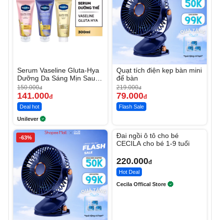
Serum Vaseline Gluta-Hya
Quạt tích điện kẹp bàn mini
Dưỡng Da Sáng Mịn Sau 7
để bàn
Ngày
150.000
219.000
đ
đ
141.000
79.000
đ
đ
Deal hot
Flash Sale
Unilever
Unmute
Đai ngồi ô tô cho bé
-63%
CECILA cho bé 1-9 tuổi
220.000
đ
Hot Deal
Cecila Offical Store