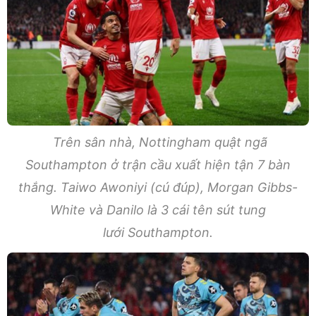
Trên sân nhà, Nottingham quật ngã
Southampton ở trận cầu xuất hiện tận 7 bàn
thắng. Taiwo Awoniyi (cú đúp), Morgan Gibbs-
White và Danilo là 3 cái tên sút tung
lưới Southampton.