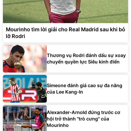
Mourinho tìm lời giải cho Real Madrid sau khi bỏ
lỡ Rodri
Thương vụ Rodri đánh dấu sự xoay
chuyển quyền lực Siêu kinh điển
Simeone đánh giá cao sự đa năng
của Lee Kang-In
Alexander-Arnold đứng trước cơ
hội trở thành ''trò cưng'' của
Mourinho