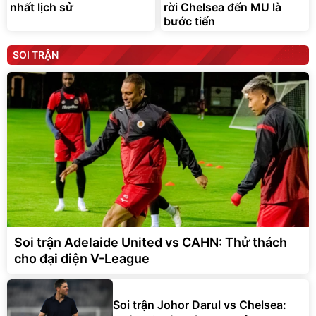
nhất lịch sử
rời Chelsea đến MU là
bước tiến
SOI TRẬN
Soi trận Adelaide United vs CAHN: Thử thách
cho đại diện V-League
Soi trận Johor Darul vs Chelsea: