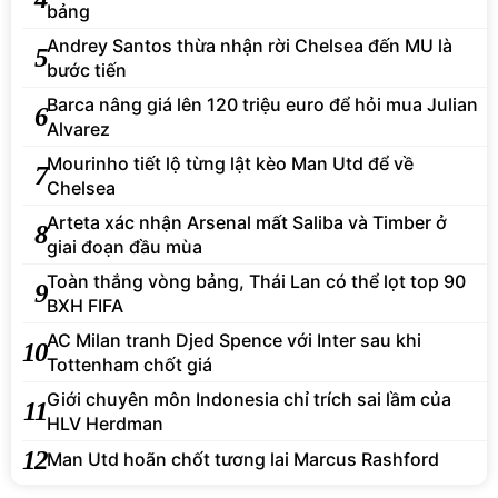
bảng
Andrey Santos thừa nhận rời Chelsea đến MU là
5
bước tiến
Barca nâng giá lên 120 triệu euro để hỏi mua Julian
6
Alvarez
Mourinho tiết lộ từng lật kèo Man Utd để về
7
Chelsea
Arteta xác nhận Arsenal mất Saliba và Timber ở
8
giai đoạn đầu mùa
Toàn thắng vòng bảng, Thái Lan có thể lọt top 90
9
BXH FIFA
AC Milan tranh Djed Spence với Inter sau khi
10
Tottenham chốt giá
Giới chuyên môn Indonesia chỉ trích sai lầm của
11
HLV Herdman
12
Man Utd hoãn chốt tương lai Marcus Rashford