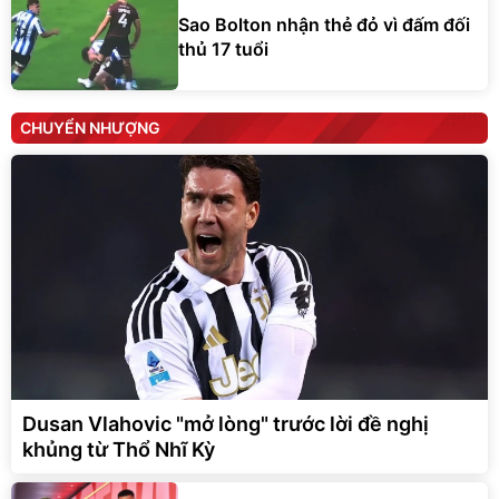
Sao Bolton nhận thẻ đỏ vì đấm đối
thủ 17 tuổi
CHUYỂN NHƯỢNG
Dusan Vlahovic "mở lòng" trước lời đề nghị
khủng từ Thổ Nhĩ Kỳ