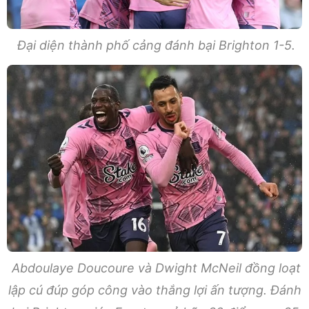
Đại diện thành phố cảng đánh bại Brighton 1-5.
Abdoulaye Doucoure và Dwight McNeil đồng loạt
lập cú đúp góp công vào thắng lợi ấn tượng. Đánh