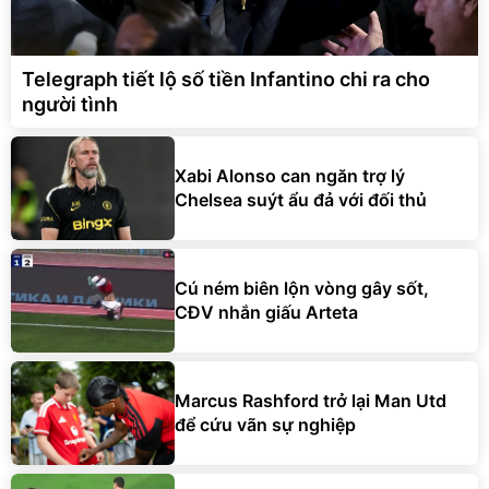
Telegraph tiết lộ số tiền Infantino chi ra cho
người tình
Xabi Alonso can ngăn trợ lý
Chelsea suýt ẩu đả với đối thủ
Cú ném biên lộn vòng gây sốt,
CĐV nhắn giấu Arteta
Marcus Rashford trở lại Man Utd
để cứu vãn sự nghiệp