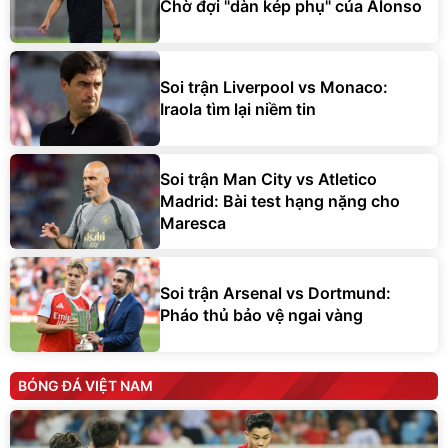
Chờ đợi "dàn kép phụ" của Alonso
Soi trận Liverpool vs Monaco:
Iraola tìm lại niềm tin
Soi trận Man City vs Atletico
Madrid: Bài test hạng nặng cho
Maresca
Soi trận Arsenal vs Dortmund:
Pháo thủ bảo vệ ngai vàng
BÓNG ĐÁ VIỆT NAM