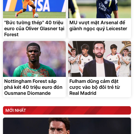
Lót ghế ôtô, nâng lưng
chống nóng giúp thoải mái
trong di chuyển
295.000
"Bức tường thép" 40 triệu
MU vượt mặt Arsenal để
đ
euro của Oliver Glasner tại
giành ngọc quý Leicester
Đã bán nhiều
Forest
Nottingham Forest sắp
Fulham dũng cảm đặt
phá két 40 triệu euro đón
cược vào bộ đôi trẻ từ
Ousmane Diomande
Real Madrid
MỚI NHẤT