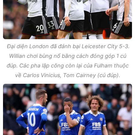
Đại diện London đã đánh bại Leicester City 5-3.
Willian chơi bùng nổ bằng cách đóng góp 1 cú
đúp. Các pha lập công còn lại của Fulham thuộc
về Carlos Vinicius, Tom Cairney (cú đúp).