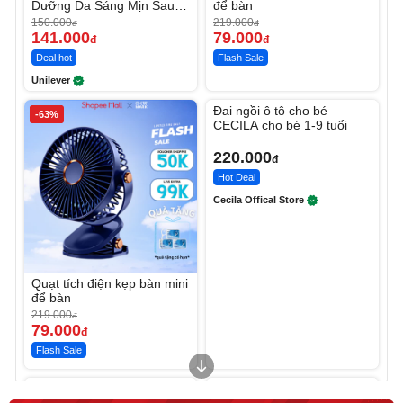
Dưỡng Da Sáng Mịn Sau 7
để bàn
Ngày
150.000
219.000
đ
đ
141.000
79.000
đ
đ
Deal hot
Flash Sale
Unilever
Unmute
Đai ngồi ô tô cho bé
-63%
CECILA cho bé 1-9 tuổi
220.000
đ
Hot Deal
Cecila Offical Store
Quạt tích điện kẹp bàn mini
để bàn
219.000
đ
79.000
đ
Flash Sale
Unmute
Unmute
Sữa dưỡng thể nâng tông
Robot Hút Bụi Lau Nhà -