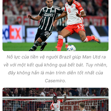
Nỗ lực của tiền vệ người Brazil giúp Man Utd ra
về với một kết quả không quá bết bát. Tuy nhiên,
đây không hẳn là màn trình diễn tốt nhất của
Casemiro.