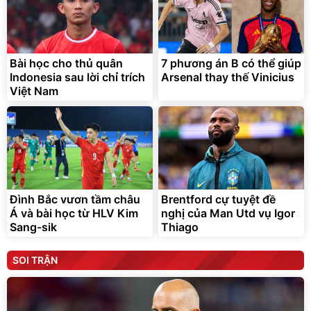
Bài học cho thủ quân
7 phương án B có thể giúp
Indonesia sau lời chỉ trích
Arsenal thay thế Vinicius
Việt Nam
Đình Bắc vươn tầm châu
Brentford cự tuyệt đề
Á và bài học từ HLV Kim
nghị của Man Utd vụ Igor
Sang-sik
Thiago
SOI TRẬN