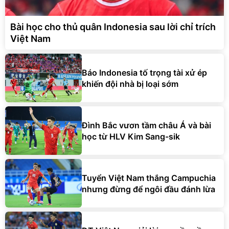
Bài học cho thủ quân Indonesia sau lời chỉ trích
Việt Nam
Báo Indonesia tố trọng tài xử ép
khiến đội nhà bị loại sớm
Đình Bắc vươn tầm châu Á và bài
học từ HLV Kim Sang-sik
Tuyển Việt Nam thắng Campuchia
nhưng đừng để ngôi đầu đánh lừa