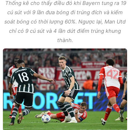
Thống kê cho thấy điều đó khi Bayern tung ra 19
cú sút với 9 lần đưa bóng đi trúng đích và kiểm
soát bóng có thời lượng 60%. Ngược lại, Man Utd
chỉ có 9 cú sút và 4 lần dứt điểm trúng khung
thành.