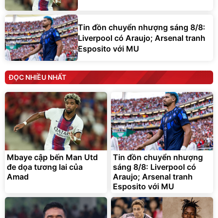
Tin đồn chuyển nhượng sáng 8/8:
Liverpool có Araujo; Arsenal tranh
Esposito với MU
ĐỌC NHIỀU NHẤT
Mbaye cập bến Man Utd
Tin đồn chuyển nhượng
đe dọa tương lai của
sáng 8/8: Liverpool có
Amad
Araujo; Arsenal tranh
Esposito với MU