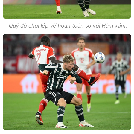
Quỷ đỏ chơi lép vế hoàn toàn so với Hùm xám.