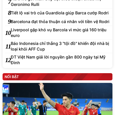
7
Geronimo Rulli
8
Tiết lộ vai trò của Guardiola giúp Barca cướp Rodri
9
Barcelona đạt thỏa thuận cá nhân với tiền vệ Rodri
Liverpool gặp khó vụ Barcola vì mức giá 160 triệu
10
euro
Báo Indonesia chỉ thẳng 3 "tội đồ" khiến đội nhà bị
11
loại khỏi AFF Cup
ĐT Việt Nam giải lời nguyền gần 800 ngày tại Mỹ
12
Đình
NỔI BẬT