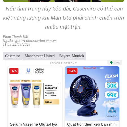
Nếu tình trạng này kéo dài, Casemiro có thể cạn
kiệt năng lượng khi Man Utd phải chinh chiến trên
nhiều mặt trận.
Phan Thanh Hải
Nguồn: giaitri.thoibaovhnt.com.vn
11:53 22/09/2023
Casemiro
Manchester United
Bayern Munich
ADVERTISEMENT
-6%
-63%
Serum Vaseline Gluta-Hya
Quạt tích điện kẹp bàn mini