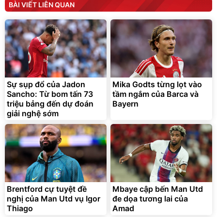
tức thì Vaseline Body
D2-001 - Thông Minh
BÀI VIẾT LIÊN QUAN
190.000
3.000.000
đ
đ
138.330
2.200.000
đ
đ
Discount
Flash Sale
Unmute
Vali Bamozo Khung Nhôm
9066 Size 20/24/28 Cao
Cấp
1.000.000
đ
825.000
Sự sụp đổ của Jadon
Mika Godts từng lọt vào
đ
Sancho: Từ bom tấn 73
tầm ngắm của Barca và
Flash Sale
triệu bảng đến dự đoán
Bayern
giải nghệ sớm
Lót ghế ôtô, nâng lưng
chống nóng giúp thoải mái
trong di chuyển
295.000
đ
Brentford cự tuyệt đề
Mbaye cập bến Man Utd
Đã bán nhiều
nghị của Man Utd vụ Igor
đe dọa tương lai của
Thiago
Amad