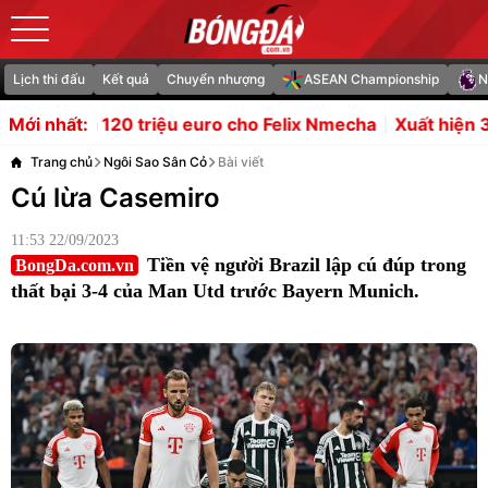
Lịch thi đấu
Kết quả
Chuyển nhượng
ASEAN Championship
N
uro cho Felix Nmecha
Xuất hiện 3 kịch bản của Arsenal sa
Mới nhất:
Trang chủ
Ngôi Sao Sân Cỏ
Bài viết
Cú lừa Casemiro
11:53 22/09/2023
Tiền vệ người Brazil lập cú đúp trong
BongDa.com.vn
thất bại 3-4 của Man Utd trước Bayern Munich.