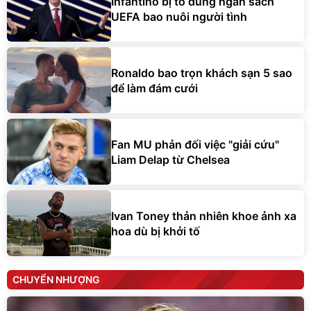
Infantino bị tố dùng ngân sách
UEFA bao nuôi người tình
Ronaldo bao trọn khách sạn 5 sao
để làm đám cưới
Fan MU phản đối việc "giải cứu"
Liam Delap từ Chelsea
Ivan Toney thản nhiên khoe ảnh xa
hoa dù bị khởi tố
CHUYỂN NHƯỢNG