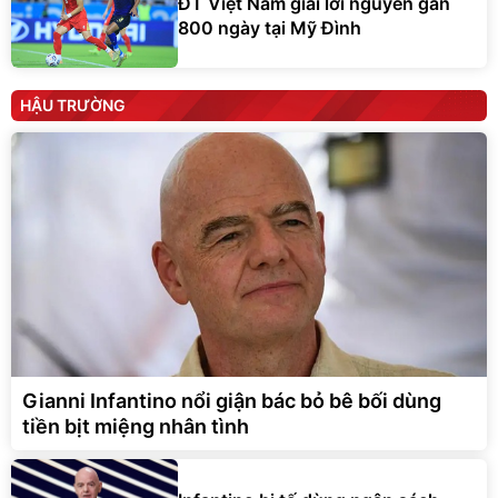
ĐT Việt Nam giải lời nguyền gần
800 ngày tại Mỹ Đình
HẬU TRƯỜNG
Gianni Infantino nổi giận bác bỏ bê bối dùng
tiền bịt miệng nhân tình