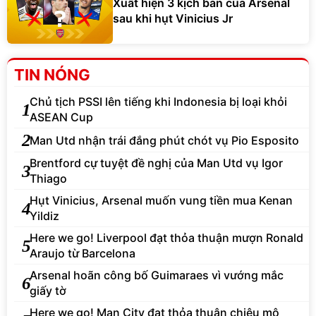
Xuất hiện 3 kịch bản của Arsenal
sau khi hụt Vinicius Jr
TIN NÓNG
Chủ tịch PSSI lên tiếng khi Indonesia bị loại khỏi
1
ASEAN Cup
2
Man Utd nhận trái đắng phút chót vụ Pio Esposito
Brentford cự tuyệt đề nghị của Man Utd vụ Igor
3
Thiago
Hụt Vinicius, Arsenal muốn vung tiền mua Kenan
4
Yildiz
Here we go! Liverpool đạt thỏa thuận mượn Ronald
5
Araujo từ Barcelona
Arsenal hoãn công bố Guimaraes vì vướng mắc
6
giấy tờ
Here we go! Man City đạt thỏa thuận chiêu mộ