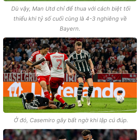
Dù vậy, Man Utd chỉ để thua với cách biệt tối
thiểu khi tỷ số cuối cùng là 4-3 nghiêng về
Bayern.
Ở đó, Casemiro gây bất ngờ khi lập cú đúp.