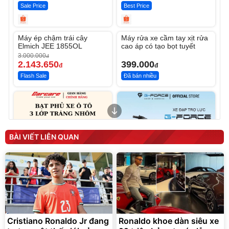
Sale Price
Best Price
Unmute
Unmute
Máy ép chậm trái cây
Máy rửa xe cầm tay xịt rửa
-28%
Elmich JEE 1855OL
cao áp có tạo bọt tuyết
3.000.000
đ
2.143.650
399.000
đ
đ
Flash Sale
Đã bán nhiều
BÀI VIẾT LIÊN QUAN
Bạt phủ xe ô tô cao cấp,
Xe đạp điện trợ lực G-
tráng nhôm 03 lớp
Force C14 gấp gọn bỏ cốp
tiện lợi
392.000
9.900.000
đ
đ
Cristiano Ronaldo Jr đang
Ronaldo khoe dàn siêu xe
325.000
7.092.000
đ
đ