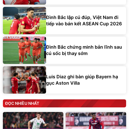
Đình Bắc lập cú đúp, Việt Nam đi
tiếp vào bán kết ASEAN Cup 2026
Đình Bắc chứng minh bản lĩnh sau
cú sốc bị thay sớm
Luis Diaz ghi bàn giúp Bayern hạ
gục Aston Villa
ĐỌC NHIỀU NHẤT