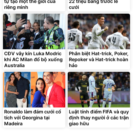
tự tạo một thế giới của
22 triệu bảng trước lễ
Đã bán nhiều
Đang xem nhiều
riêng mình
cưới
G-FORCE VIETNA
CĐV vây kín Luka Modric
Phân biệt Hat-trick, Poker,
khi AC Milan đổ bộ xuống
Repoker và Hat-trick hoàn
Australia
hảo
Ronaldo làm đám cưới cổ
Luật tính điểm FIFA và quy
tích với Georgina tại
định thay người ở các trận
Madeira
giao hữu