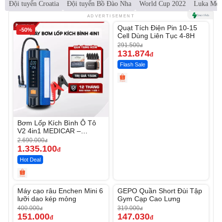
Đội tuyển Croatia
Đội tuyển Bồ Đào Nha
World Cup 2022
Luka Mod
Unmute
ADVERTISEMENT
Quạt Tích Điện Pin 10-15
-50%
-54%
Cell Dùng Liên Tục 4-8H
291.500
đ
131.874
đ
Flash Sale
Bơm Lốp Kích Bình Ô Tô
V2 4in1 MEDICAR –
12.000mAh
2.690.000
đ
1.335.100
đ
Hot Deal
Unmute
Unmute
Máy cạo râu Enchen Mini 6
GEPO Quần Short Đùi Tập
-62%
-53%
lưỡi dao kép mỏng
Gym Cạp Cao Lưng
400.000
319.000
đ
đ
151.000
147.030
đ
đ