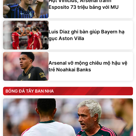
Hụt Vinicius, Arsenal tranh
Esposito 73 triệu bảng với MU
Luis Diaz ghi bàn giúp Bayern hạ
gục Aston Villa
Arsenal vỡ mộng chiêu mộ hậu vệ
trẻ Noahkai Banks
BÓNG ĐÁ TÂY BAN NHA