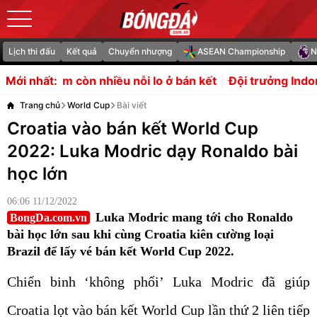
Lịch thi đấu
Kết quả
Chuyển nhượng
ASEAN Championship
N
ều nỗi lo ở bán kết
Đội trưởng Indonesia: "Tôi xin lỗi"
Mới nhất:
Trang chủ
World Cup
Bài viết
Croatia vào bán kết World Cup
2022: Luka Modric dạy Ronaldo bài
học lớn
06:06 11/12/2022
Luka Modric mang tới cho Ronaldo
BongDa.com.vn
bài học lớn sau khi cùng Croatia kiên cường loại
Brazil để lấy vé bán kết World Cup 2022.
Chiến binh ‘không phổi’ Luka Modric đã giúp
Croatia lọt vào bán kết World Cup lần thứ 2 liên tiếp