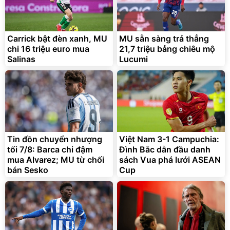
Carrick bật đèn xanh, MU
MU sẵn sàng trả thẳng
chi 16 triệu euro mua
21,7 triệu bảng chiêu mộ
Salinas
Lucumi
Tin đồn chuyển nhượng
Việt Nam 3-1 Campuchia:
tối 7/8: Barca chi đậm
Đình Bắc dẫn đầu danh
mua Alvarez; MU từ chối
sách Vua phá lưới ASEAN
bán Sesko
Cup