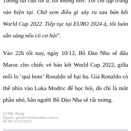
Tương lai của tôi ư, tôi không biết. Tôi chỉ tập trung
vào hiện tại. Chờ xem điều gì xảy ra sau bán kết
World Cup 2022. Tiếp tục tại EURO 2024 à, tôi luôn
sẵn sàng nếu có cơ hội
”.
Vào 22h tối nay, ngày 10/12, Bồ Đào Nha sẽ đấu
Maroc cho chiếc vé bán kết World Cup 2022, giữa
mối lo ‘quả bom’ Ronaldo sẽ hại họ. Giá Ronaldo có
thể nhìn vào Luka Modric để học hỏi, dù chỉ là một
phần nhỏ, hẳn người Bồ Đào Nha sẽ rất mừng.
Lê Đức Trọng
Nguồn: giaitri.thoibaovhnt.com.vn
06:06 11/12/2022