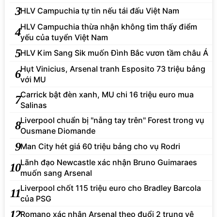
3
HLV Campuchia tự tin nếu tái đấu Việt Nam
HLV Campuchia thừa nhận không tìm thấy điểm
4
yếu của tuyển Việt Nam
5
HLV Kim Sang Sik muốn Đình Bắc vươn tầm châu Á
Hụt Vinicius, Arsenal tranh Esposito 73 triệu bảng
6
với MU
Carrick bật đèn xanh, MU chi 16 triệu euro mua
7
Salinas
Liverpool chuẩn bị "nẫng tay trên" Forest trong vụ
8
Ousmane Diomande
9
Man City hét giá 60 triệu bảng cho vụ Rodri
Lãnh đạo Newcastle xác nhận Bruno Guimaraes
10
muốn sang Arsenal
Liverpool chốt 115 triệu euro cho Bradley Barcola
11
của PSG
12
Romano xác nhận Arsenal theo đuổi 2 trung vệ