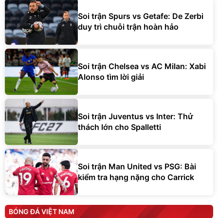
Soi trận Spurs vs Getafe: De Zerbi
duy trì chuỗi trận hoàn hảo
Soi trận Chelsea vs AC Milan: Xabi
Alonso tìm lời giải
Soi trận Juventus vs Inter: Thử
thách lớn cho Spalletti
Soi trận Man United vs PSG: Bài
kiểm tra hạng nặng cho Carrick
BÓNG ĐÁ VIỆT NAM