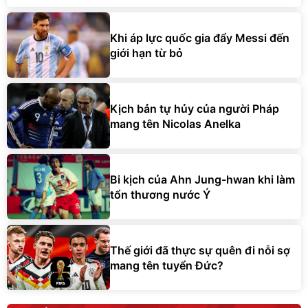
Khi áp lực quốc gia đẩy Messi đến
giới hạn từ bỏ
Kịch bản tự hủy của người Pháp
mang tên Nicolas Anelka
Bi kịch của Ahn Jung-hwan khi làm
tổn thương nước Ý
Thế giới đã thực sự quên đi nỗi sợ
mang tên tuyển Đức?