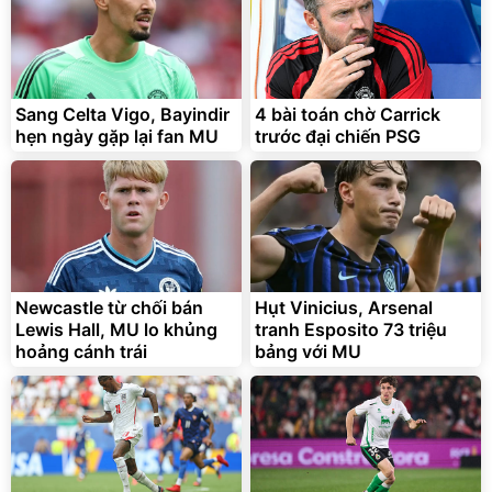
Bạt phủ xe ô tô cao cấp,
Xe đạp điện trợ lực G-
tráng nhôm 03 lớp
Force C14 gấp gọn bỏ cốp
tiện lợi
392.000
9.900.000
đ
đ
Sang Celta Vigo, Bayindir
4 bài toán chờ Carrick
325.000
7.092.000
đ
đ
hẹn ngày gặp lại fan MU
trước đại chiến PSG
Đã bán nhiều
Đang xem nhiều
G-FORCE VIETNA
Newcastle từ chối bán
Hụt Vinicius, Arsenal
Lewis Hall, MU lo khủng
tranh Esposito 73 triệu
hoảng cánh trái
bảng với MU