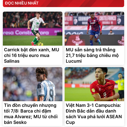
ĐỌC NHIỀU NHẤT
Carrick bật đèn xanh, MU
MU sẵn sàng trả thẳng
chi 16 triệu euro mua
21,7 triệu bảng chiêu mộ
Salinas
Lucumi
Tin đồn chuyển nhượng
Việt Nam 3-1 Campuchia:
tối 7/8: Barca chi đậm
Đình Bắc dẫn đầu danh
mua Alvarez; MU từ chối
sách Vua phá lưới ASEAN
bán Sesko
Cup