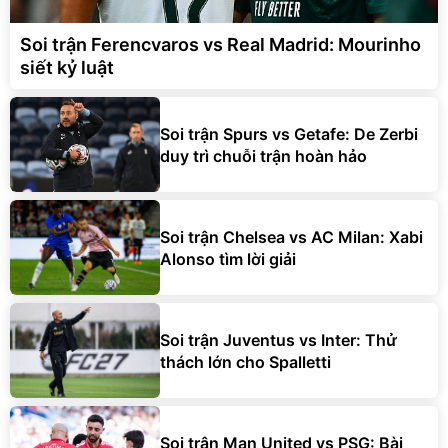
Soi trận Ferencvaros vs Real Madrid: Mourinho
siết kỷ luật
Soi trận Spurs vs Getafe: De Zerbi
duy trì chuỗi trận hoàn hảo
Soi trận Chelsea vs AC Milan: Xabi
Alonso tìm lời giải
Soi trận Juventus vs Inter: Thử
thách lớn cho Spalletti
Soi trận Man United vs PSG: Bài