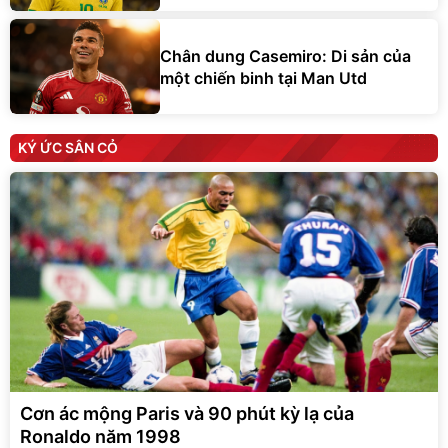
Chân dung Casemiro: Di sản của
một chiến binh tại Man Utd
KÝ ỨC SÂN CỎ
Cơn ác mộng Paris và 90 phút kỳ lạ của
Ronaldo năm 1998