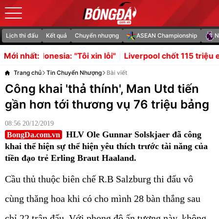
Lịch thi đấu
Kết quả
Chuyển nhượng
ASEAN Championship
N
 "Tôi xin lỗi"
Liverpool chốt 115 triệu euro cho Bradley
Mới nhất:
Trang chủ
Tin Chuyển Nhượng
Bài viết
Công khai 'thả thính', Man Utd tiến
gần hơn tới thương vụ 76 triệu bảng
08:56 20/12/2019
HLV Ole Gunnar Solskjaer đã công
BongDa.com.vn
khai thể hiện sự thể hiện yêu thích trước tài năng của
tiền đạo trẻ Erling Braut Haaland.
Cầu thủ thuộc biên chế R.B Salzburg thi đấu vô
cùng thăng hoa khi có cho mình 28 bàn thắng sau
chỉ 22 trận đấu. Với phong độ ấn tượng này, không