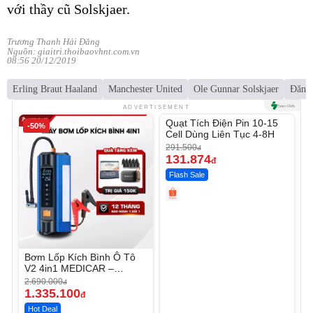
với thầy cũ Solskjaer.
Trương Thanh Hải Đăng
Nguồn: giaitri.thoibaovhnt.com.vn
08:56 20/12/2019
Erling Braut Haaland
Manchester United
Ole Gunnar Solskjaer
Đăng
Unmute
ADVERTISEMENT
Quạt Tích Điện Pin 10-15
-50%
-54%
Cell Dùng Liên Tục 4-8H
291.500
đ
131.874
đ
Flash Sale
Bơm Lốp Kích Bình Ô Tô
V2 4in1 MEDICAR –
12.000mAh
2.690.000
đ
1.335.100
đ
Hot Deal