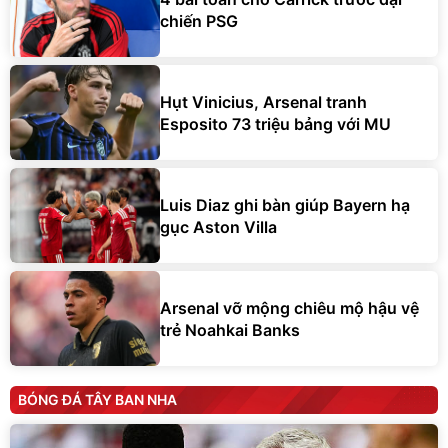
chiến PSG
Hụt Vinicius, Arsenal tranh
Esposito 73 triệu bảng với MU
Luis Diaz ghi bàn giúp Bayern hạ
gục Aston Villa
Arsenal vỡ mộng chiêu mộ hậu vệ
trẻ Noahkai Banks
BÓNG ĐÁ TÂY BAN NHA