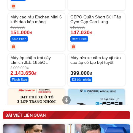
Unmute
Unmute
Máy cạo râu Enchen Mini 6
GEPO Quần Short Đùi Tập
-62%
-53%
lưỡi dao kép mỏng
Gym Cạp Cao Lưng
400.000
319.000
đ
đ
151.000
147.030
đ
đ
Sale Price
Best Price
Unmute
Unmute
Máy ép chậm trái cây
Máy rửa xe cầm tay xịt rửa
-28%
Elmich JEE 1855OL
cao áp có tạo bọt tuyết
3.000.000
đ
2.143.650
399.000
đ
đ
Flash Sale
Đã bán nhiều
BÀI VIẾT LIÊN QUAN