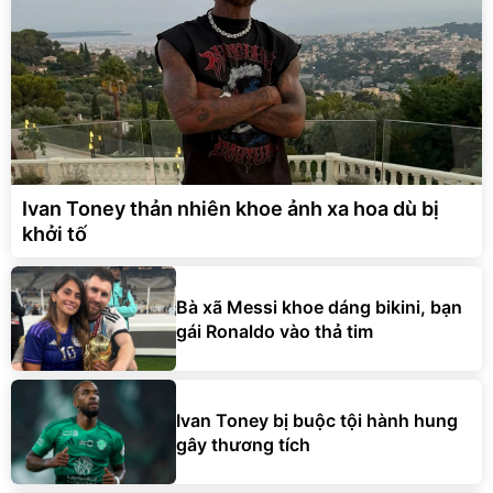
Ivan Toney thản nhiên khoe ảnh xa hoa dù bị
khởi tố
Bà xã Messi khoe dáng bikini, bạn
gái Ronaldo vào thả tim
Ivan Toney bị buộc tội hành hung
gây thương tích