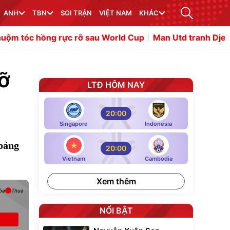
ANH
TBN
SOI TRẬN
VIỆT NAM
KHÁC
g rực rỡ sau World Cup
Man Utd tranh Djed Spence với gi
lỡ
LTĐ HÔM NAY
20:00
Singapore
Indonesia
 bảng
20:00
Vietnam
Cambodia
Xem thêm
òa
Thua
NỔI BẬT