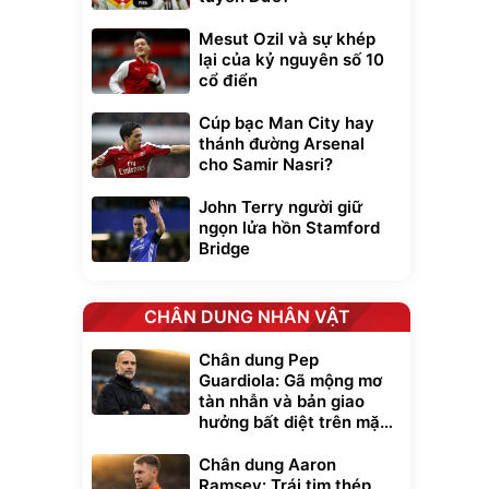
Mesut Ozil và sự khép
lại của kỷ nguyên số 10
cổ điển
Cúp bạc Man City hay
thánh đường Arsenal
cho Samir Nasri?
John Terry người giữ
ngọn lửa hồn Stamford
Bridge
CHÂN DUNG NHÂN VẬT
Chân dung Pep
Guardiola: Gã mộng mơ
tàn nhẫn và bản giao
hưởng bất diệt trên mặt
cỏ xanh
Chân dung Aaron
Ramsey: Trái tim thép