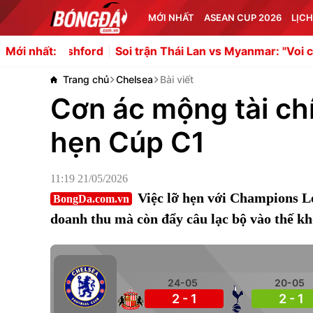
MỚI NHẤT
ASEAN CUP 2026
LỊCH
hford
Soi trận Thái Lan vs Myanmar: "Voi chiến" hướng t
Mới nhất:
Trang chủ
Chelsea
Bài viết
Cơn ác mộng tài chí
hẹn Cúp C1
11:19 21/05/2026
Việc lỡ hẹn với Champions L
BongDa.com.vn
doanh thu mà còn đẩy câu lạc bộ vào thế k
24-05
20-05
2 - 1
2 - 1