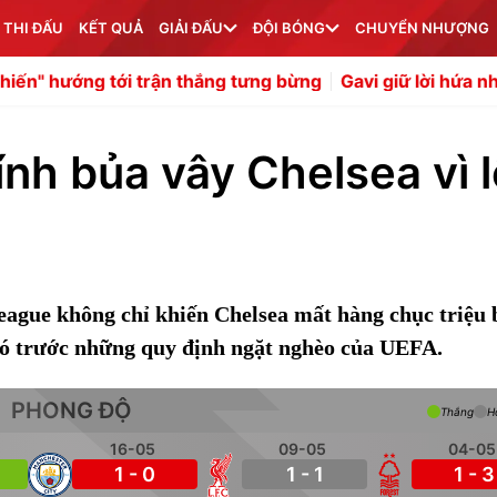
 THI ĐẤU
KẾT QUẢ
GIẢI ĐẤU
ĐỘI BÓNG
CHUYỂN NHƯỢNG
ới trận thắng tưng bừng
Gavi giữ lời hứa nhuộm tóc hồn
nh bủa vây Chelsea vì 
eague không chỉ khiến Chelsea mất hàng chục triệu
hó trước những quy định ngặt nghèo của UEFA.
PHONG ĐỘ
Thắng
H
16-05
09-05
04-05
1 - 0
1 - 1
1 - 3