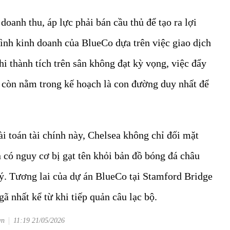
doanh thu, áp lực phải bán cầu thủ để tạo ra lợi
ình kinh doanh của BlueCo dựa trên việc giao dịch
Khi thành tích trên sân không đạt kỳ vọng, việc đẩy
 còn nằm trong kế hoạch là con đường duy nhất để
ài toán tài chính này, Chelsea không chỉ đối mặt
n có nguy cơ bị gạt tên khỏi bản đồ bóng đá châu
ý. Tương lai của dự án BlueCo tại Stamford Bridge
ã nhất kể từ khi tiếp quản câu lạc bộ.
vn
11:19 21/05/2026