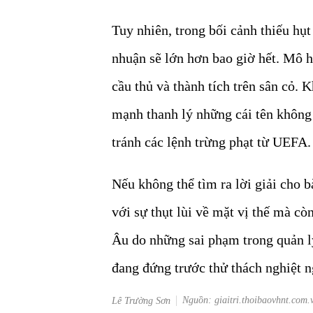
Tuy nhiên, trong bối cảnh thiếu hụt 
nhuận sẽ lớn hơn bao giờ hết. Mô h
cầu thủ và thành tích trên sân cỏ. 
mạnh thanh lý những cái tên không
tránh các lệnh trừng phạt từ UEFA.
Nếu không thể tìm ra lời giải cho b
với sự thụt lùi về mặt vị thế mà cò
Âu do những sai phạm trong quản l
đang đứng trước thử thách nghiệt ng
Nguồn: giaitri.thoibaovhnt.com.
Lê Trường Sơn