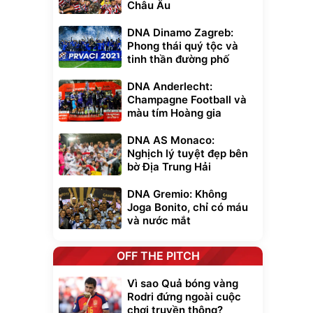
Châu Âu
DNA Dinamo Zagreb:
Phong thái quý tộc và
tinh thần đường phố
DNA Anderlecht:
Champagne Football và
màu tím Hoàng gia
DNA AS Monaco:
Nghịch lý tuyệt đẹp bên
bờ Địa Trung Hải
DNA Gremio: Không
Joga Bonito, chỉ có máu
và nước mắt
OFF THE PITCH
Vì sao Quả bóng vàng
Rodri đứng ngoài cuộc
chơi truyền thông?