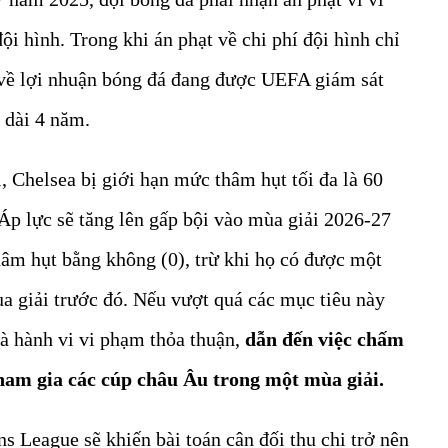
ội hình. Trong khi án phạt về chi phí đội hình chỉ
m về lợi nhuận bóng đá đang được UEFA giám sát
 dài 4 năm.
i, Chelsea bị giới hạn mức thâm hụt tối đa là 60
 Áp lực sẽ tăng lên gấp bội vào mùa giải 2026-27
hâm hụt bằng không (0), trừ khi họ có được một
a giải trước đó. Nếu vượt quá các mục tiêu này
là hành vi vi phạm thỏa thuận,
dẫn đến việc chấm
ham gia các cúp châu Âu trong một mùa giải.
s League sẽ khiến bài toán cân đối thu chi trở nên