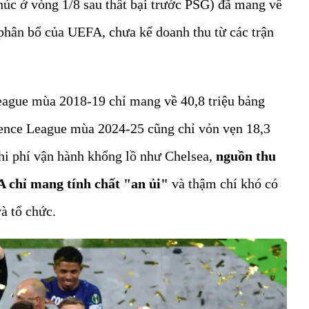
húc ở vòng 1/8 sau thất bại trước PSG) đã mang về
phân bổ của UEFA, chưa kể doanh thu từ các trận
eague mùa 2018-19 chỉ mang về 40,8 triệu bảng
erence League mùa 2024-25 cũng chỉ vỏn vẹn 18,3
chi phí vận hành khổng lồ như Chelsea,
nguồn thu
A chỉ mang tính chất "an ủi"
và thậm chí khó có
à tổ chức.