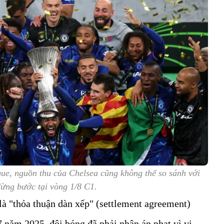
ue, nguồn thu của Chelsea cũng không thể so sánh với
dừng bước tại vòng 1/8 C1.
 là "thỏa thuận dàn xếp" (settlement agreement)
 năm 2025, đội bóng đã phải nhận án phạt vì vi