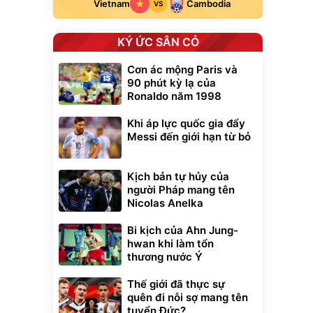
Vietnam
Cambodia
VS
KÝ ỨC SÂN CỎ
Cơn ác mộng Paris và
90 phút kỳ lạ của
Ronaldo năm 1998
Khi áp lực quốc gia đẩy
Messi đến giới hạn từ bỏ
Kịch bản tự hủy của
người Pháp mang tên
Nicolas Anelka
Bi kịch của Ahn Jung-
hwan khi làm tổn
thương nước Ý
Thế giới đã thực sự
quên đi nỗi sợ mang tên
tuyển Đức?