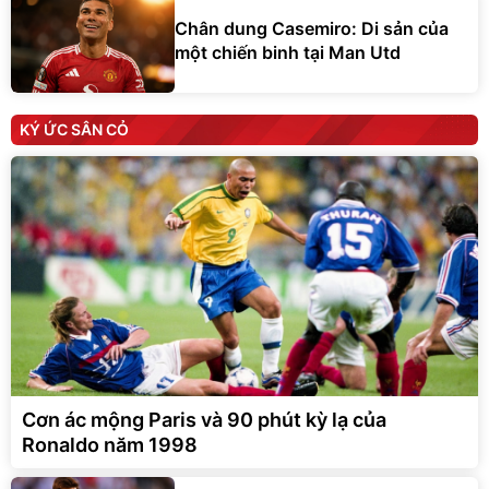
Chân dung Casemiro: Di sản của
một chiến binh tại Man Utd
KÝ ỨC SÂN CỎ
Cơn ác mộng Paris và 90 phút kỳ lạ của
Ronaldo năm 1998