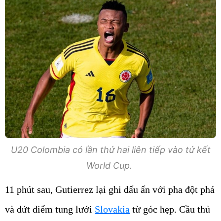
U20 Colombia có lần thứ hai liên tiếp vào tứ kết
World Cup.
11 phút sau, Gutierrez lại ghi dấu ấn với pha đột phá
và dứt điểm tung lưới
Slovakia
từ góc hẹp. Cầu thủ