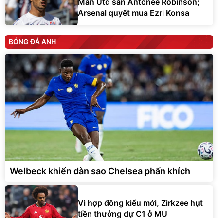
Man Utd săn Antonee Robinson;
Arsenal quyết mua Ezri Konsa
BÓNG ĐÁ ANH
Welbeck khiến dàn sao Chelsea phấn khích
Vì hợp đồng kiểu mới, Zirkzee hụt
tiền thưởng dự C1 ở MU