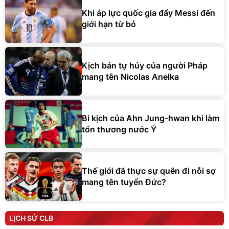
Khi áp lực quốc gia đẩy Messi đến
giới hạn từ bỏ
Kịch bản tự hủy của người Pháp
mang tên Nicolas Anelka
Bi kịch của Ahn Jung-hwan khi làm
tổn thương nước Ý
Thế giới đã thực sự quên đi nỗi sợ
mang tên tuyển Đức?
LỊCH SỬ CLB