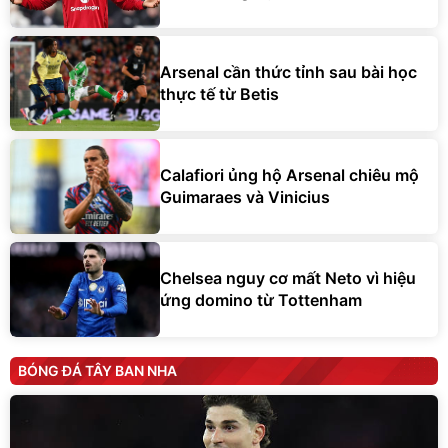
Arsenal cần thức tỉnh sau bài học
thực tế từ Betis
Calafiori ủng hộ Arsenal chiêu mộ
Guimaraes và Vinicius
Chelsea nguy cơ mất Neto vì hiệu
ứng domino từ Tottenham
BÓNG ĐÁ TÂY BAN NHA