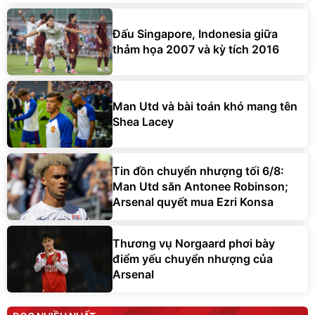
Đấu Singapore, Indonesia giữa
thảm họa 2007 và kỳ tích 2016
Man Utd và bài toán khó mang tên
Shea Lacey
Tin đồn chuyển nhượng tối 6/8:
Man Utd săn Antonee Robinson;
Arsenal quyết mua Ezri Konsa
Thương vụ Norgaard phơi bày
điểm yếu chuyển nhượng của
Arsenal