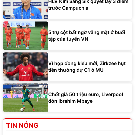
HLV Kim Sang Sik quyết lấy 3 điểm
trước Campuchia
5 trụ cột bất ngờ vắng mặt ở buổi
tập của tuyển VN
Vì hợp đồng kiểu mới, Zirkzee hụt
tiền thưởng dự C1 ở MU
Chốt giá 50 triệu euro, Liverpool
đón Ibrahim Mbaye
TIN NÓNG