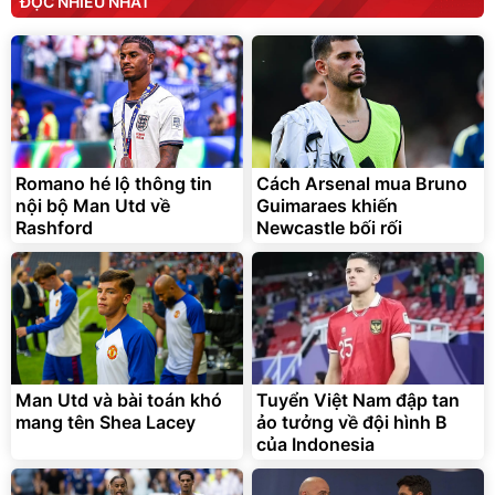
ĐỌC NHIỀU NHẤT
Romano hé lộ thông tin
Cách Arsenal mua Bruno
nội bộ Man Utd về
Guimaraes khiến
Rashford
Newcastle bối rối
Man Utd và bài toán khó
Tuyển Việt Nam đập tan
mang tên Shea Lacey
ảo tưởng về đội hình B
của Indonesia