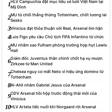
HLV Campuchia đặt mục tiêu xé lưới Việt Nam tại
1
Mỹ Đình
MU từ chối thẳng thừng Tottenham, chốt tương lai
2
Sesko
3
Vinicius đạt thỏa thuận với Real, Arsenal ôm hận
4
Luis Figo yêu cầu Chủ tịch FIFA Infantino từ chức
MU nhắm sao Fulham phòng trường hợp hụt Lewis
5
Hall
Giám đốc Juventus thân chinh chốt hạ vụ mượn
6
Zirkzee từ Man United
Chelsea nguy cơ mất Neto vì hiệu ứng domino từ
7
Tottenham
8
Al-Ahli nhắm Gabriel Jesus của Arsenal
CĐV Arsenal hồi hộp trước động thái mới của
9
Vinicius
10
HLV Arteta tiếc nuối khi Norgaard rời Arsenal