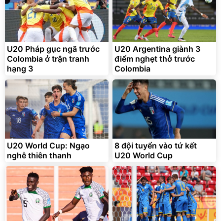
Flash Sale
Đã bán nhiều
U20 Pháp gục ngã trước
U20 Argentina giành 3
Colombia ở trận tranh
điểm nghẹt thở trước
hạng 3
Colombia
Bạt phủ xe ô tô cao cấp,
Xe đạp điện trợ lực G-
tráng nhôm 03 lớp
Force C14 gấp gọn bỏ cốp
tiện lợi
392.000
9.900.000
đ
đ
325.000
7.092.000
U20 World Cup: Ngạo
đ
8 đội tuyển vào tứ kết
đ
nghễ thiên thanh
U20 World Cup
Đã bán nhiều
Đang xem nhiều
G-FORCE VIETNA