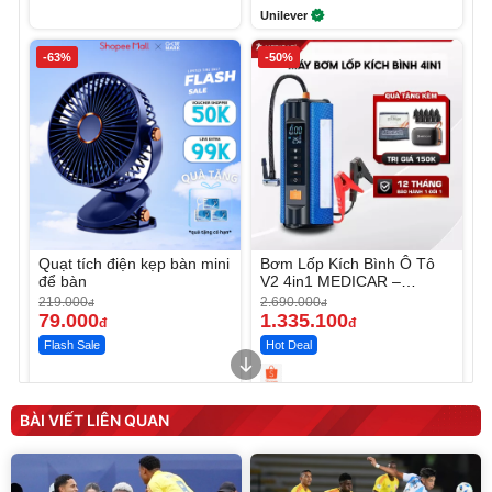
Unilever
-63%
-50%
Quạt tích điện kẹp bàn mini
Bơm Lốp Kích Bình Ô Tô
để bàn
V2 4in1 MEDICAR –
12.000mAh
219.000
2.690.000
đ
đ
79.000
1.335.100
đ
đ
Flash Sale
Hot Deal
Unmute
Unmute
Máy ép chậm trái cây
Máy rửa xe cầm tay xịt rửa
BÀI VIẾT LIÊN QUAN
Elmich JEE 1855OL
cao áp có tạo bọt tuyết
3.000.000
đ
2.143.650
399.000
đ
đ