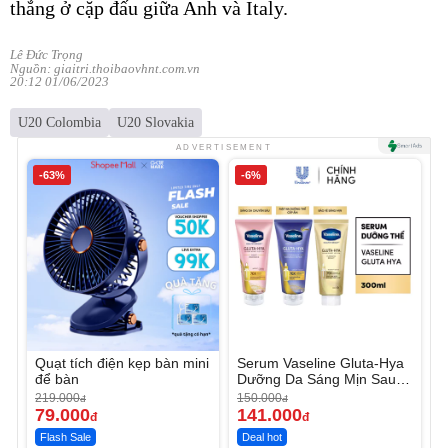
thắng ở cặp đấu giữa Anh và Italy.
Lê Đức Trọng
Nguồn: giaitri.thoibaovhnt.com.vn
20:12 01/06/2023
U20 Colombia
U20 Slovakia
ADVERTISEMENT
-63%
-6%
Quạt tích điện kẹp bàn mini
Serum Vaseline Gluta-Hya
để bàn
Dưỡng Da Sáng Mịn Sau 7
Ngày
219.000
150.000
đ
đ
79.000
141.000
đ
đ
Flash Sale
Deal hot