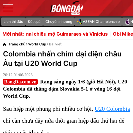
Lịch thi đấu
Kết quả
Chuyển nhượng
ASEAN Championship
N
u mộ Guimaraes và Vinicius
Obi Mikel gọi vụ Man United
Mới nhất:
Trang chủ
World Cup
Bài viết
Colombia nhấn chìm đại diện châu
Âu tại U20 World Cup
20:12 01/06/2023
Rạng sáng ngày 1/6 (giờ Hà Nội), U20
BongDa.com.vn
Colombia đã thắng đậm Slovakia 5-1 ở vòng 16 đội
World Cup.
Sau hiệp một phung phí nhiều cơ hội,
U20 Colombia
chỉ cần chưa đầy nửa thời gian hiệp đấu thứ hai để
giải quyết Slovakia.