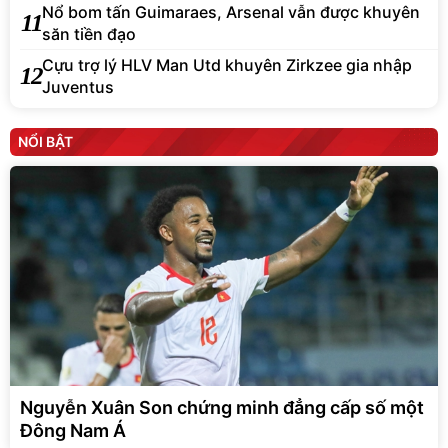
Nổ bom tấn Guimaraes, Arsenal vẫn được khuyên
11
săn tiền đạo
Cựu trợ lý HLV Man Utd khuyên Zirkzee gia nhập
12
Juventus
NỔI BẬT
Nguyễn Xuân Son chứng minh đẳng cấp số một
Đông Nam Á