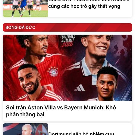
cùng các học trò gây thất vọng
BÓNG ĐÁ ĐỨC
Soi trận Aston Villa vs Bayern Munich: Khó
phân thắng bại
Dortmund sắp bổ nhiệm cựu