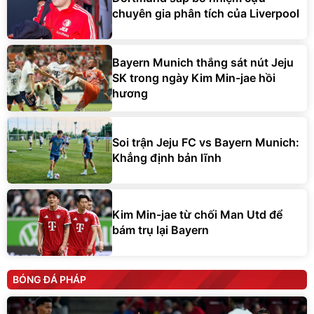
chuyên gia phân tích của Liverpool
Bayern Munich thắng sát nút Jeju
SK trong ngày Kim Min-jae hồi
hương
Soi trận Jeju FC vs Bayern Munich:
Khẳng định bản lĩnh
Kim Min-jae từ chối Man Utd để
bám trụ lại Bayern
BÓNG ĐÁ PHÁP