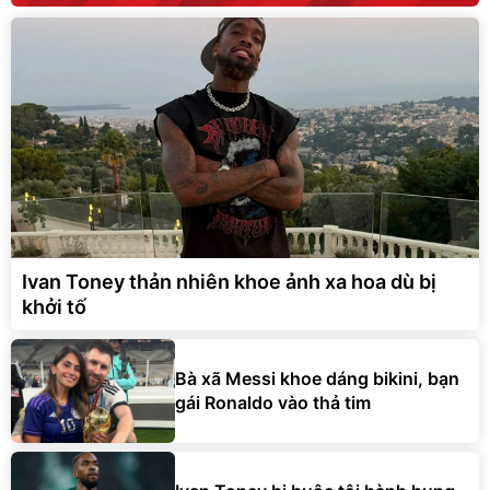
Ivan Toney thản nhiên khoe ảnh xa hoa dù bị
khởi tố
Bà xã Messi khoe dáng bikini, bạn
gái Ronaldo vào thả tim