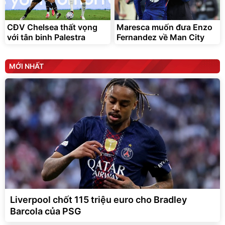
CĐV Chelsea thất vọng
Maresca muốn đưa Enzo
với tân binh Palestra
Fernandez về Man City
MỚI NHẤT
Liverpool chốt 115 triệu euro cho Bradley
Barcola của PSG