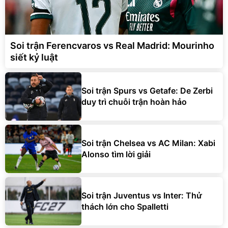
Soi trận Ferencvaros vs Real Madrid: Mourinho
siết kỷ luật
Soi trận Spurs vs Getafe: De Zerbi
duy trì chuỗi trận hoàn hảo
Soi trận Chelsea vs AC Milan: Xabi
Alonso tìm lời giải
Soi trận Juventus vs Inter: Thử
thách lớn cho Spalletti