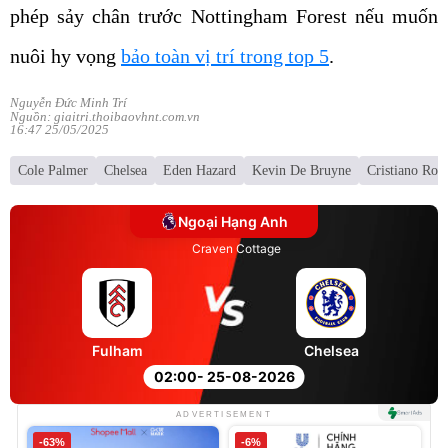
phép sảy chân trước Nottingham Forest nếu muốn
nuôi hy vọng
bảo toàn vị trí trong top 5
.
Nguyễn Đức Minh Trí
Nguồn: giaitri.thoibaovhnt.com.vn
16:47 25/05/2025
Cole Palmer
Chelsea
Eden Hazard
Kevin De Bruyne
Cristiano Ron
Ngoại Hạng Anh
Craven Cottage
Fulham
Chelsea
02:00
- 25-08-2026
ADVERTISEMENT
-63%
-6%