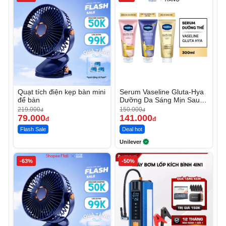
Quạt tích điện kẹp bàn mini
Serum Vaseline Gluta-Hya
để bàn
Dưỡng Da Sáng Mịn Sau 7
Ngày
219.000
150.000
đ
đ
79.000
141.000
đ
đ
Flash Sale
Deal hot
Unilever
-63%
-50%