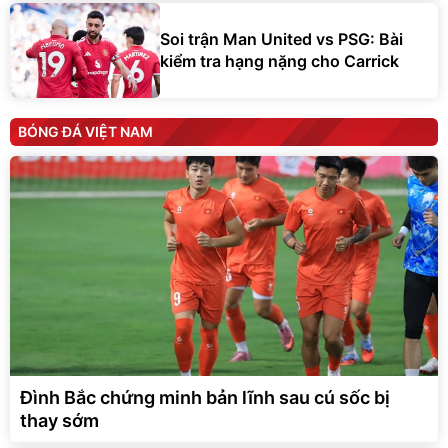
Soi trận Man United vs PSG: Bài
kiểm tra hạng nặng cho Carrick
BÓNG ĐÁ VIỆT NAM
Đình Bắc chứng minh bản lĩnh sau cú sốc bị
thay sớm