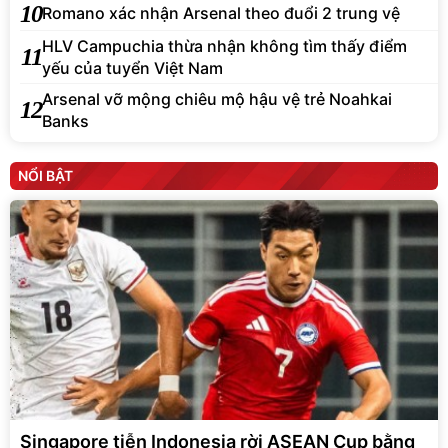
10
Romano xác nhận Arsenal theo đuổi 2 trung vệ
HLV Campuchia thừa nhận không tìm thấy điểm
11
yếu của tuyển Việt Nam
Arsenal vỡ mộng chiêu mộ hậu vệ trẻ Noahkai
12
Banks
NỔI BẬT
Singapore tiễn Indonesia rời ASEAN Cup bằng