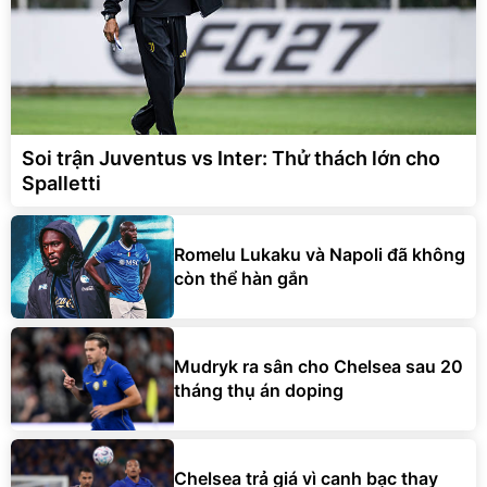
Soi trận Juventus vs Inter: Thử thách lớn cho
Spalletti
Romelu Lukaku và Napoli đã không
còn thể hàn gắn
Mudryk ra sân cho Chelsea sau 20
tháng thụ án doping
Chelsea trả giá vì canh bạc thay