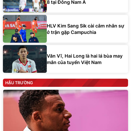
8 tại Đông Nam Á
HLV Kim Sang Sik cài cắm nhân sự
ở trận gặp Campuchia
Văn Vĩ, Hai Long là hai lá bùa may
mắn của tuyển Việt Nam
HẬU TRƯỜNG