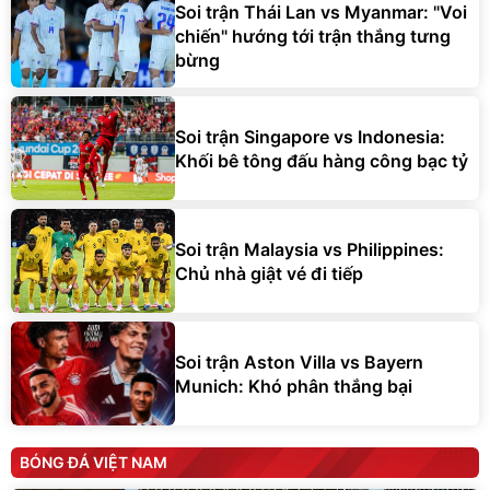
Soi trận Thái Lan vs Myanmar: "Voi
chiến" hướng tới trận thắng tưng
bừng
Soi trận Singapore vs Indonesia:
Khối bê tông đấu hàng công bạc tỷ
Soi trận Malaysia vs Philippines:
Chủ nhà giật vé đi tiếp
Soi trận Aston Villa vs Bayern
Munich: Khó phân thắng bại
BÓNG ĐÁ VIỆT NAM