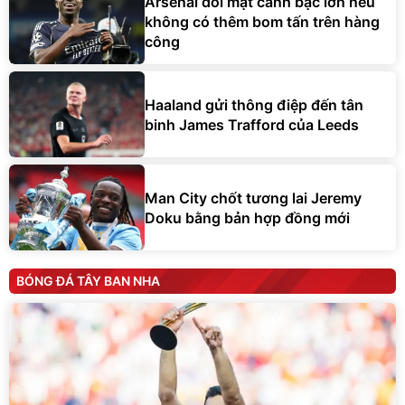
Arsenal đối mặt canh bạc lớn nếu
không có thêm bom tấn trên hàng
công
Haaland gửi thông điệp đến tân
binh James Trafford của Leeds
Man City chốt tương lai Jeremy
Doku bằng bản hợp đồng mới
BÓNG ĐÁ TÂY BAN NHA