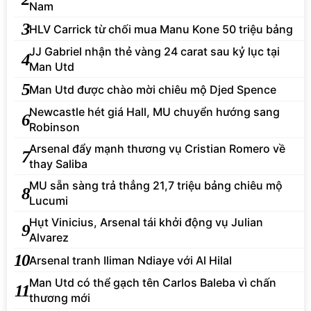
Nam
3
HLV Carrick từ chối mua Manu Kone 50 triệu bảng
JJ Gabriel nhận thẻ vàng 24 carat sau kỷ lục tại
4
Man Utd
5
Man Utd được chào mời chiêu mộ Djed Spence
Newcastle hét giá Hall, MU chuyển hướng sang
6
Robinson
Arsenal đẩy mạnh thương vụ Cristian Romero về
7
thay Saliba
MU sẵn sàng trả thẳng 21,7 triệu bảng chiêu mộ
8
Lucumi
Hụt Vinicius, Arsenal tái khởi động vụ Julian
9
Alvarez
10
Arsenal tranh Iliman Ndiaye với Al Hilal
Man Utd có thể gạch tên Carlos Baleba vì chấn
11
thương mới