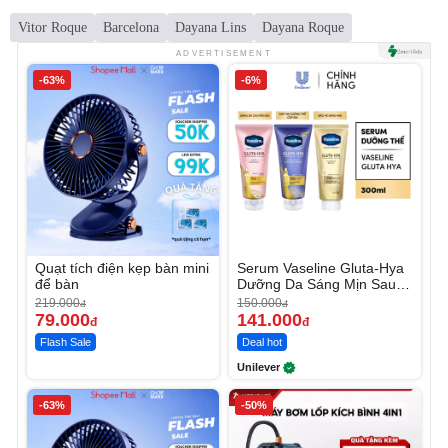
Vitor Roque
Barcelona
Dayana Lins
Dayana Roque
ADVERTISEMENT
-63%
-6%
Quạt tích điện kẹp bàn mini
Serum Vaseline Gluta-Hya
để bàn
Dưỡng Da Sáng Mịn Sau 7
Ngày
219.000
150.000
đ
đ
79.000
141.000
đ
đ
Flash Sale
Deal hot
Unilever
-63%
-50%