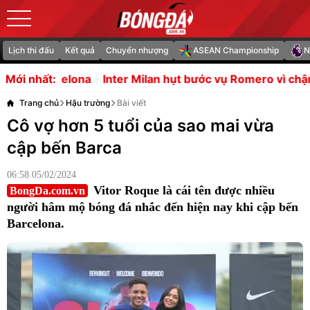
Lịch thi đấu
Kết quả
Chuyển nhượng
ASEAN Championship
N
an hụt bước vụ Romero vì chậm trễ bán người
Cơ hội vàn
Mới nhất:
Trang chủ
Hậu trường
Bài viết
Cô vợ hơn 5 tuổi của sao mai vừa
cập bến Barca
06:58 05/02/2024
Vitor Roque là cái tên được nhiều
BongDa.com.vn
người hâm mộ bóng đá nhắc đến hiện nay khi cập bến
Barcelona.