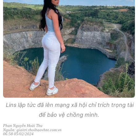
Lins lập tức đã lên mạng xã hội chỉ trích trọng tài
để bảo vệ chồng mình.
Phan Nguyễn Hoài Thu
Nguồn: giaitri.thoibaovhnt.com.vn
06:58 05/02/2024