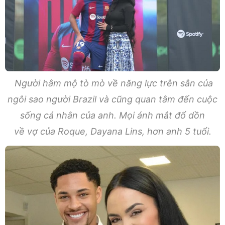
Người hâm mộ tò mò về năng lực trên sân của
ngôi sao người Brazil và cũng quan tâm đến cuộc
sống cá nhân của anh. Mọi ánh mắt đổ dồn
về vợ của Roque, Dayana Lins, hơn anh 5 tuổi.