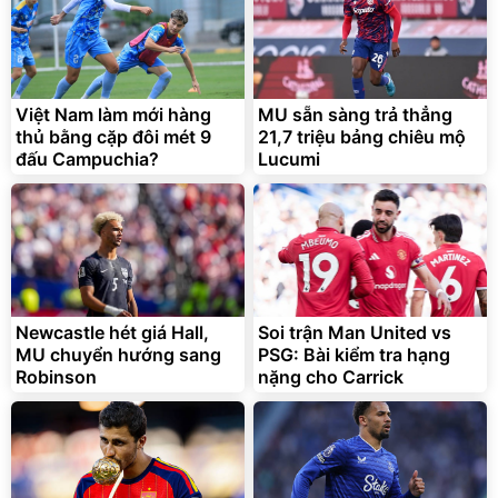
Việt Nam làm mới hàng
MU sẵn sàng trả thẳng
thủ bằng cặp đôi mét 9
21,7 triệu bảng chiêu mộ
đấu Campuchia?
Lucumi
Newcastle hét giá Hall,
Soi trận Man United vs
MU chuyển hướng sang
PSG: Bài kiểm tra hạng
Robinson
nặng cho Carrick