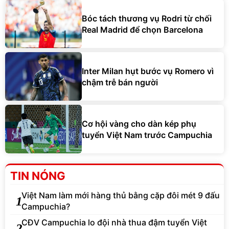
Bóc tách thương vụ Rodri từ chối
Real Madrid để chọn Barcelona
Inter Milan hụt bước vụ Romero vì
chậm trễ bán người
Cơ hội vàng cho dàn kép phụ
tuyển Việt Nam trước Campuchia
TIN NÓNG
Việt Nam làm mới hàng thủ bằng cặp đôi mét 9 đấu
1
Campuchia?
CĐV Campuchia lo đội nhà thua đậm tuyển Việt
2