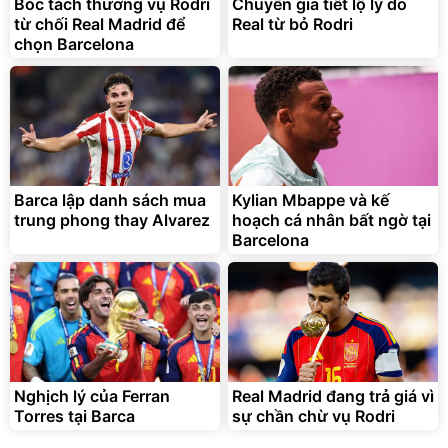
Bóc tách thương vụ Rodri
Chuyên gia tiết lộ lý do
từ chối Real Madrid để
Real từ bỏ Rodri
chọn Barcelona
Bạt phủ xe ô tô cao cấp,
Xe đạp điện trợ lực G-
tráng nhôm 03 lớp
Force C14 gấp gọn bỏ cốp
tiện lợi
392.000
9.900.000
đ
đ
325.000
7.092.000
Barca lập danh sách mua
đ
Kylian Mbappe và kế
đ
trung phong thay Alvarez
hoạch cá nhân bất ngờ tại
Đã bán nhiều
Đang xem nhiều
Barcelona
G-FORCE VIETNA
Nghịch lý của Ferran
Real Madrid đang trả giá vì
Torres tại Barca
sự chần chừ vụ Rodri