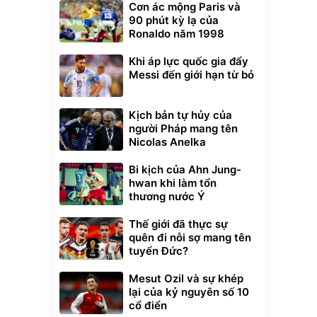
Cơn ác mộng Paris và
90 phút kỳ lạ của
Ronaldo năm 1998
Khi áp lực quốc gia đẩy
Messi đến giới hạn từ bỏ
Kịch bản tự hủy của
người Pháp mang tên
Nicolas Anelka
Bi kịch của Ahn Jung-
hwan khi làm tổn
thương nước Ý
Thế giới đã thực sự
quên đi nỗi sợ mang tên
tuyển Đức?
Mesut Ozil và sự khép
lại của kỷ nguyên số 10
cổ điển