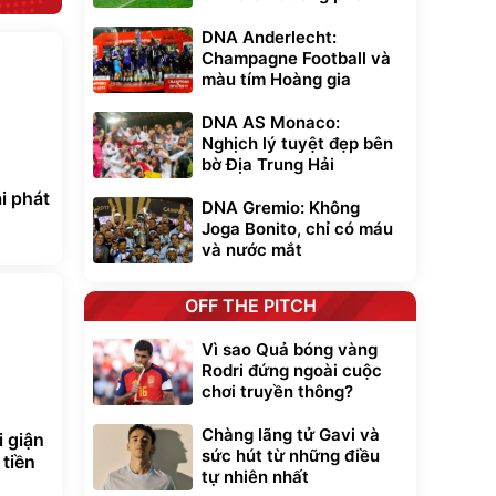
DNA Anderlecht:
Champagne Football và
màu tím Hoàng gia
DNA AS Monaco:
Nghịch lý tuyệt đẹp bên
bờ Địa Trung Hải
i phát
DNA Gremio: Không
Joga Bonito, chỉ có máu
và nước mắt
OFF THE PITCH
Vì sao Quả bóng vàng
Rodri đứng ngoài cuộc
chơi truyền thông?
Chàng lãng tử Gavi và
i giận
sức hút từ những điều
 tiền
tự nhiên nhất