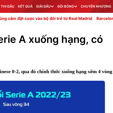
 THI ĐẤU
KẾT QUẢ
GIẢI ĐẤU
ĐỘI BÓNG
CHUYỂN NHƯỢNG
ợc vào bộ đôi trẻ từ Real Madrid
Barcelona nẫng tay tr
erie A xuống hạng, có
nese 0-2, qua đó chính thức xuống hạng sớm 4 vòng