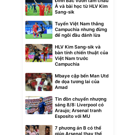
Đình Bắc vươn tầm châu
Á và bài học từ HLV Kim
Sang-sik
Tuyển Việt Nam thắng
Campuchia nhưng đừng
để ngôi đầu đánh lừa
HLV Kim Sang-sik và
bàn tính chiến thuật của
Việt Nam trước
Campuchia
Mbaye cập bến Man Utd
đe dọa tương lai của
Amad
Tin đồn chuyển nhượng
sáng 8/8: Liverpool có
Araujo; Arsenal tranh
Esposito với MU
7 phương án B có thể
giúp Arsenal thay thế