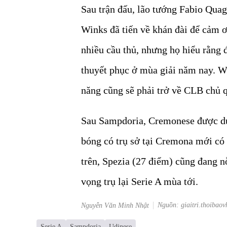
Sau trận đấu, lão tướng Fabio Quag
Winks đã tiến về khán đài để cảm
nhiều cầu thủ, nhưng họ hiểu rằng 
thuyết phục ở mùa giải năm nay. W
năng cũng sẽ phải trở về CLB chủ 
Sau Sampdoria, Cremonese được dự 
bóng có trụ sở tại Cremona mới có 
trên, Spezia (27 điểm) cũng đang n
vọng trụ lại Serie A mùa tới.
Nguồn: giaitri.thoibaov
Nguyễn Văn Minh Nhật
Serie A
Sampdoria
Udinese