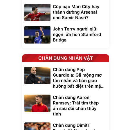
Cúp bạc Man City hay
thánh đường Arsenal
cho Samir Nasri?
John Terry người giữ
ngọn lửa hồn Stamford
Bridge
CHÂN DUNG NHÂN VẬT
Chân dung Pep
Guardiola: Gã mộng mơ
tàn nhẫn và bản giao
hưởng bất diệt trên mặt
cỏ xanh
Chân dung Aaron
Ramsey: Trái tim thép
ẩn sau đôi chân thủy
tinh
Chân dung Dimitri