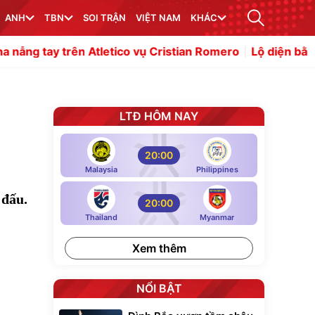
ANH
TBN
SOI TRẬN
VIỆT NAM
KHÁC
ên Atletico vụ Cristian Romero
Lộ diện bằng chứng Gabri
LTĐ HÔM NAY
20:00
Malaysia
Philippines
 đấu.
20:00
Thailand
Myanmar
Xem thêm
NỔI BẬT