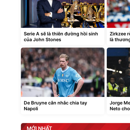
Serie A sẽ là thiên đường hồi sinh
Zirkzee 
của John Stones
là thươn
De Bruyne cân nhắc chia tay
Jorge Me
Napoli
Neto cho 
MỚI NHẤT