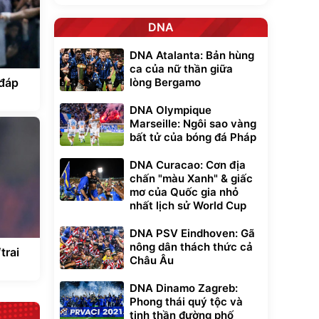
DNA
DNA Atalanta: Bản hùng
ca của nữ thần giữa
 đáp
lòng Bergamo
DNA Olympique
Marseille: Ngôi sao vàng
bất tử của bóng đá Pháp
DNA Curacao: Cơn địa
chấn "màu Xanh" & giấc
mơ của Quốc gia nhỏ
nhất lịch sử World Cup
DNA PSV Eindhoven: Gã
nông dân thách thức cả
trai
Châu Âu
DNA Dinamo Zagreb:
Phong thái quý tộc và
tinh thần đường phố