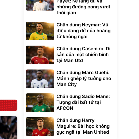
Payet: Kẻ lãng du và
những đường cong vượt
thời gian
xe cầm
ửa cao áp
Chân dung Neymar: Vũ
t tuyết
điệu dang dở của hoàng
0
đ
tử không ngai
ều
Chân dung Casemiro: Di
sản của một chiến binh
Bạt phủ xe ô tô
Xe đạp điện trợ
cao cấp, tráng
lực G-Force C14
tại Man Utd
nhôm 03 lớp
gấp gọn bỏ cốp
392.000
9.900.000
đ
đ
tiện lợi
325.000
7.092.000
đ
đ
Chân dung Marc Guehi:
Mảnh ghép lý tưởng cho
Đã bán nhiều
Đang xem nhiều
Man City
G-FORCE VIETNA
Chân dung Sadio Mane:
Tượng đài bất tử tại
AFCON
Chân dung Harry
Maguire: Bài học không
gục ngã tại Man United