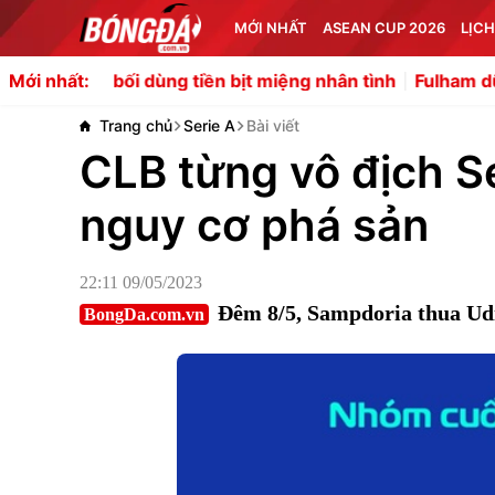
MỚI NHẤT
ASEAN CUP 2026
LỊCH
bối dùng tiền bịt miệng nhân tình
Fulham dũng cảm đặt cư
Mới nhất:
Trang chủ
Serie A
Bài viết
CLB từng vô địch S
nguy cơ phá sản
22:11 09/05/2023
Đêm 8/5, Sampdoria thua Udi
BongDa.com.vn