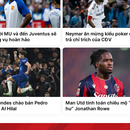
rời MU và đến Juventus sẽ
Neymar ăn mừng kiểu poker
g vụ hoàn hảo
trả chỉ trích của CĐV
ndes chào bán Pedro
Man Utd tính toán chiêu mộ “
Al Hilal
hư” Jonathan Rowe