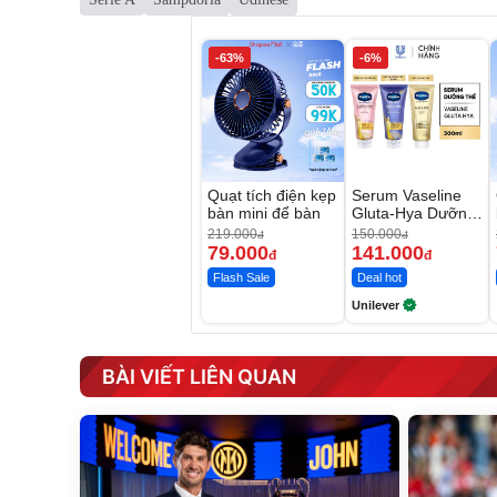
-63%
-6%
Quạt tích điện kẹp
Serum Vaseline
bàn mini để bàn
Gluta-Hya Dưỡng
Da Sáng Mịn Sau
219.000
150.000
đ
đ
7 Ngày
79.000
141.000
đ
đ
Flash Sale
Deal hot
Unilever
BÀI VIẾT LIÊN QUAN