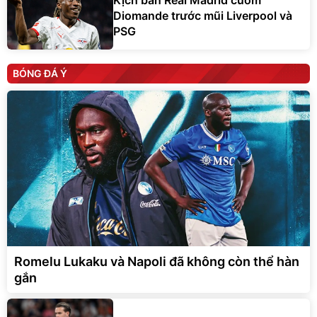
Kịch bản Real Madrid cuỗm
Diomande trước mũi Liverpool và
PSG
BÓNG ĐÁ Ý
Romelu Lukaku và Napoli đã không còn thể hàn
gắn