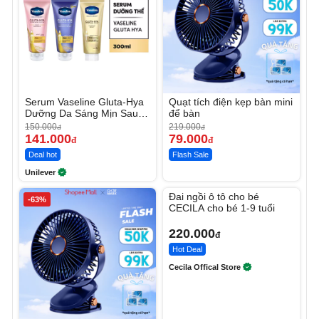
Serum Vaseline Gluta-Hya
Quạt tích điện kẹp bàn mini
Dưỡng Da Sáng Mịn Sau 7
để bàn
Ngày
150.000
219.000
đ
đ
141.000
79.000
đ
đ
Deal hot
Flash Sale
Unilever
Unmute
Đai ngồi ô tô cho bé
-63%
CECILA cho bé 1-9 tuổi
220.000
đ
Hot Deal
Cecila Offical Store