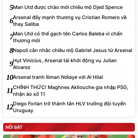
5
Man Utd được chào mời chiêu mộ Djed Spence
Arsenal đẩy mạnh thương vụ Cristian Romero về
6
thay Saliba
Man Utd có thể gạch tên Carlos Baleba vì chấn
7
thương mới
8
Napoli cân nhắc chiêu mộ Gabriel Jesus từ Arsenal
Hụt Vinicius, Arsenal tái khởi động vụ Julian
9
Alvarez
10
Arsenal tranh Iliman Ndiaye với Al Hilal
CHÍNH THỨC! Maghnes Akliouche gia nhập PSG,
11
nhận áo số 11
Diego Forlan trở thành tân HLV trưởng đội tuyển
12
Uruguay
NỔI BẬT