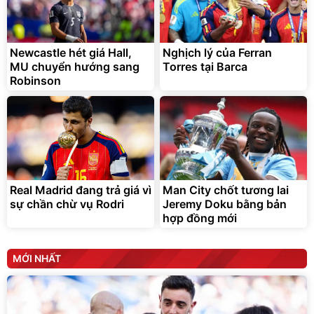
Lót ghế ôtô, nâng lưng
chống nóng giúp thoải mái
trong di chuyển
295.000
Newcastle hét giá Hall,
Nghịch lý của Ferran
đ
MU chuyển hướng sang
Torres tại Barca
Đã bán nhiều
Robinson
Real Madrid đang trả giá vì
Man City chốt tương lai
sự chần chừ vụ Rodri
Jeremy Doku bằng bản
hợp đồng mới
MỚI NHẤT