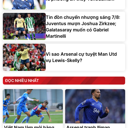
Tin đồn chuyển nhượng sáng 7/8:
Juventus mượn Joshua Zirkzee;
Galatasaray muốn có Gabriel
Martinelli
Vì sao Arsenal cự tuyệt Man Utd
vụ Lewis-Skelly?
ĐỌC NHIỀU NHẤT
Việt Nam làm mới hàng
Arsenal tranh Iliman