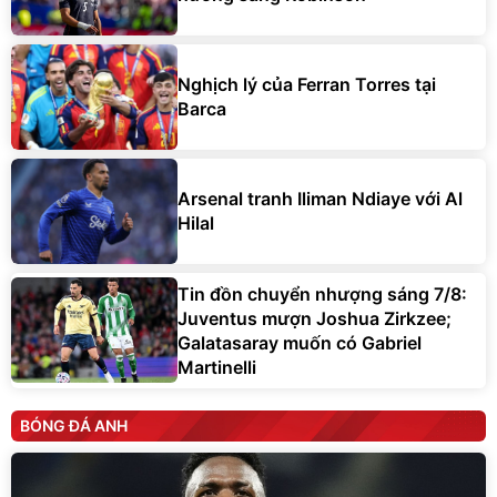
Nghịch lý của Ferran Torres tại
Barca
Arsenal tranh Iliman Ndiaye với Al
Hilal
Tin đồn chuyển nhượng sáng 7/8:
Juventus mượn Joshua Zirkzee;
Galatasaray muốn có Gabriel
Martinelli
BÓNG ĐÁ ANH