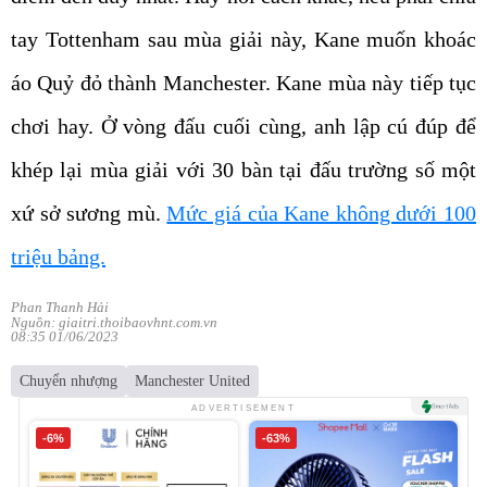
tay Tottenham sau mùa giải này, Kane muốn khoác
áo Quỷ đỏ thành Manchester. Kane mùa này tiếp tục
chơi hay. Ở vòng đấu cuối cùng, anh lập cú đúp để
khép lại mùa giải với 30 bàn tại đấu trường số một
xứ sở sương mù.
Mức giá của Kane không dưới 100
triệu bảng.
Phan Thanh Hải
Nguồn: giaitri.thoibaovhnt.com.vn
08:35 01/06/2023
Chuyển nhượng
Manchester United
ADVERTISEMENT
-6%
-63%