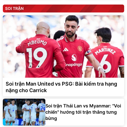
SOI TRẬN
Soi trận Man United vs PSG: Bài kiểm tra hạng
nặng cho Carrick
Soi trận Thái Lan vs Myanmar: "Voi
chiến" hướng tới trận thắng tưng
bừng