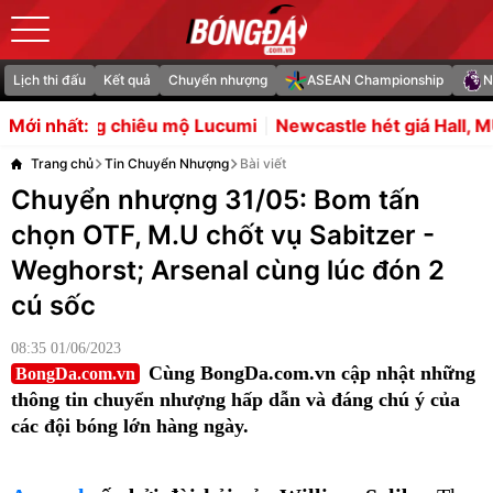
Lịch thi đấu
Kết quả
Chuyển nhượng
ASEAN Championship
N
êu mộ Lucumi
Newcastle hét giá Hall, MU chuyển hướng 
Mới nhất:
Trang chủ
Tin Chuyển Nhượng
Bài viết
Chuyển nhượng 31/05: Bom tấn
chọn OTF, M.U chốt vụ Sabitzer -
Weghorst; Arsenal cùng lúc đón 2
cú sốc
08:35 01/06/2023
Cùng BongDa.com.vn cập nhật những
BongDa.com.vn
thông tin chuyển nhượng hấp dẫn và đáng chú ý của
các đội bóng lớn hàng ngày.