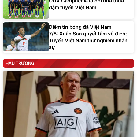
CĐV Campuchia lo đội nhà thua
đậm tuyển Việt Nam
Điểm tin bóng đá Việt Nam
7/8: Xuân Son quyết tâm vô địch;
Tuyển Việt Nam thử nghiệm nhân
sự
HẬU TRƯỜNG