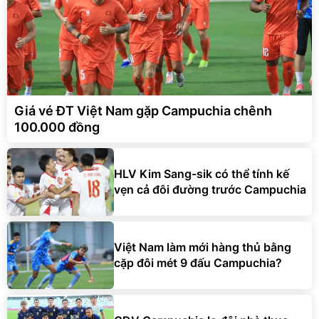
Giá vé ĐT Việt Nam gặp Campuchia chênh
100.000 đồng
HLV Kim Sang-sik có thể tính kế
vẹn cả đôi đường trước Campuchia
Việt Nam làm mới hàng thủ bằng
cặp đôi mét 9 đấu Campuchia?