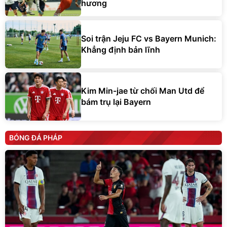
hương
Soi trận Jeju FC vs Bayern Munich:
Khẳng định bản lĩnh
Kim Min-jae từ chối Man Utd để
bám trụ lại Bayern
BÓNG ĐÁ PHÁP