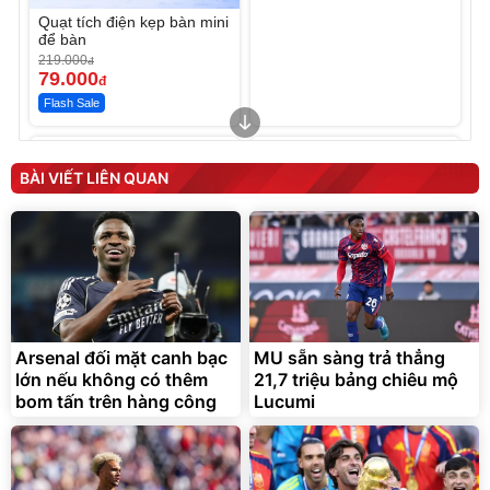
Quạt tích điện kẹp bàn mini
để bàn
219.000
đ
79.000
đ
Flash Sale
Unmute
Unmute
Sữa dưỡng thể nâng tông
Robot Hút Bụi Lau Nhà -
tức thì Vaseline Body
D2-001 - Thông Minh
BÀI VIẾT LIÊN QUAN
190.000
3.000.000
đ
đ
138.330
2.200.000
đ
đ
Discount
Flash Sale
Unmute
Vali Bamozo Khung Nhôm
9066 Size 20/24/28 Cao
Cấp
1.000.000
đ
825.000
Arsenal đối mặt canh bạc
MU sẵn sàng trả thẳng
đ
lớn nếu không có thêm
21,7 triệu bảng chiêu mộ
Flash Sale
bom tấn trên hàng công
Lucumi