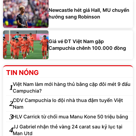
Newcastle hét giá Hall, MU chuyển
hướng sang Robinson
Giá vé ĐT Việt Nam gặp
Campuchia chênh 100.000 đồng
TIN NÓNG
Việt Nam làm mới hàng thủ bằng cặp đôi mét 9 đấu
1
Campuchia?
CĐV Campuchia lo đội nhà thua đậm tuyển Việt
2
Nam
3
HLV Carrick từ chối mua Manu Kone 50 triệu bảng
JJ Gabriel nhận thẻ vàng 24 carat sau kỷ lục tại
4
Man Utd