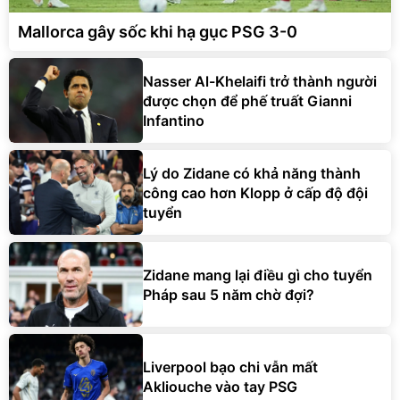
Mallorca gây sốc khi hạ gục PSG 3-0
Nasser Al-Khelaifi trở thành người
được chọn để phế truất Gianni
Infantino
Lý do Zidane có khả năng thành
công cao hơn Klopp ở cấp độ đội
tuyển
Zidane mang lại điều gì cho tuyển
Pháp sau 5 năm chờ đợi?
Liverpool bạo chi vẫn mất
Akliouche vào tay PSG