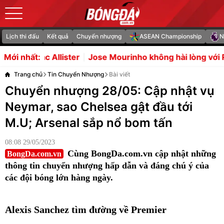
Lịch thi đấu
Kết quả
Chuyển nhượng
ASEAN Championship
N
ter
Jose Mourinho không hài lòng với Real Madrid
Tifo
Mới nhất:
Trang chủ
Tin Chuyển Nhượng
Bài viết
Chuyển nhượng 28/05: Cập nhật vụ
Neymar, sao Chelsea gật đầu tới
M.U; Arsenal sắp nổ bom tấn
08:08 29/05/2023
Cùng BongDa.com.vn cập nhật những
BongDa.com.vn
thông tin chuyển nhượng hấp dẫn và đáng chú ý của
các đội bóng lớn hàng ngày.
Alexis Sanchez tìm đường về Premier