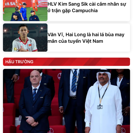
HLV Kim Sang Sik cài cắm nhân sự
ở trận gặp Campuchia
Văn Vĩ, Hai Long là hai lá bùa may
mắn của tuyển Việt Nam
HẬU TRƯỜNG