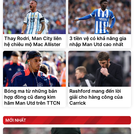
Bạt phủ xe ô tô cao cấp,
Xe đạp điện trợ lực G-
tráng nhôm 03 lớp
Force C14 gấp gọn bỏ cốp
tiện lợi
392.000
9.900.000
đ
đ
325.000
7.092.000
Thay Rodri, Man City liên
đ
3 tiền vệ có khả năng gia
đ
hệ chiêu mộ Mac Allister
nhập Man Utd cao nhất
Đã bán nhiều
Đang xem nhiều
G-FORCE VIETNA
Bóng ma từ những bản
Rashford mang đến lời
hợp đồng cũ đang kìm
giải cho hàng công của
hãm Man Utd trên TTCN
Carrick
MỚI NHẤT