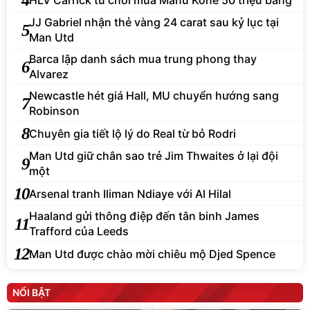
JJ Gabriel nhận thẻ vàng 24 carat sau kỷ lục tại
5
Man Utd
Barca lập danh sách mua trung phong thay
6
Alvarez
Newcastle hét giá Hall, MU chuyển hướng sang
7
Robinson
8
Chuyên gia tiết lộ lý do Real từ bỏ Rodri
Man Utd giữ chân sao trẻ Jim Thwaites ở lại đội
9
một
10
Arsenal tranh Iliman Ndiaye với Al Hilal
Haaland gửi thông điệp đến tân binh James
11
Trafford của Leeds
12
Man Utd được chào mời chiêu mộ Djed Spence
NỔI BẬT