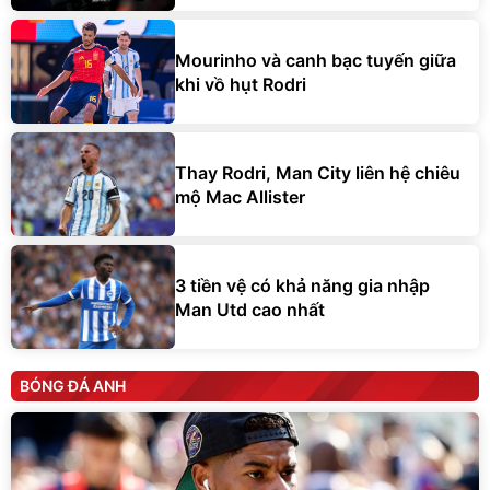
Mourinho và canh bạc tuyến giữa
khi vồ hụt Rodri
Thay Rodri, Man City liên hệ chiêu
mộ Mac Allister
3 tiền vệ có khả năng gia nhập
Man Utd cao nhất
BÓNG ĐÁ ANH