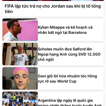
FIFA lập tức trả nợ cho Jordan sau khi bị tố tống
tiền
Kylian Mbappe và kế hoạch cá
nhân bất ngờ tại Barcelona
Scholes muốn đưa Salford lên
Ngoại hạng Anh cùng SVĐ 12.000
chỗ ngồi
Gavi giữ lời hứa nhuộm tóc hồng
rực rỡ sau World Cup
Argentina lập ngày lễ quốc gia
mừng chiến thắng trước tuyển Anh