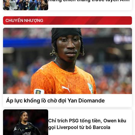
CHUYỂN NHƯỢNG
Áp lực khổng lồ chờ đợi Yan Diomande
Chỉ trích PSG tống tiền, Owen kêu
gọi Liverpool từ bỏ Barcola