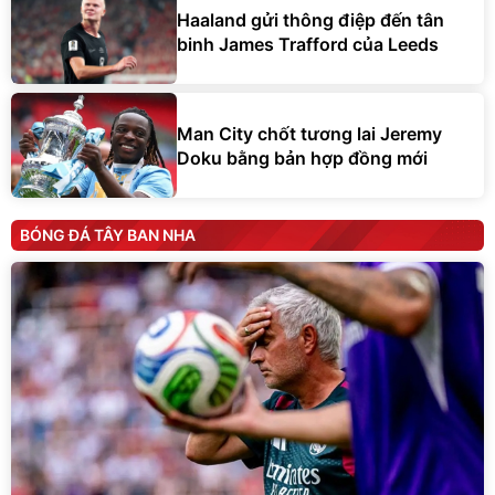
Haaland gửi thông điệp đến tân
binh James Trafford của Leeds
Man City chốt tương lai Jeremy
Doku bằng bản hợp đồng mới
BÓNG ĐÁ TÂY BAN NHA