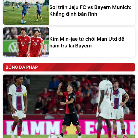
Soi trận Jeju FC vs Bayern Munich:
Khẳng định bản lĩnh
Kim Min-jae từ chối Man Utd để
bám trụ lại Bayern
BÓNG ĐÁ PHÁP