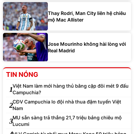
Thay Rodri, Man City liên hệ chiêu
mộ Mac Allister
Jose Mourinho không hài lòng với
Real Madrid
TIN NÓNG
Việt Nam làm mới hàng thủ bằng cặp đôi mét 9 đấu
1
Campuchia?
CĐV Campuchia lo đội nhà thua đậm tuyển Việt
2
Nam
MU sẵn sàng trả thẳng 21,7 triệu bảng chiêu mộ
3
Lucumi
4
HLV Carrick từ chối mua Manu Kone 50 triệu bảng