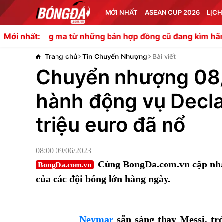
MỚI NHẤT
ASEAN CUP 2026
LỊCH
 ma từ những bản hợp đồng cũ đang kìm hãm Man Utd tr
Mới nhất:
Trang chủ
Tin Chuyển Nhượng
Bài viết
Chuyển nhượng 08/0
hành động vụ Decla
triệu euro đã nổ
08:00 09/06/2023
Cùng BongDa.com.vn cập nhậ
BongDa.com.vn
của các đội bóng lớn hàng ngày.
Neymar
sẵn sàng thay Messi, trở