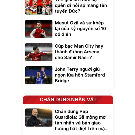
quên đi nỗi sợ mang tên
tuyển Đức?
Mesut Ozil và sự khép
lại của kỷ nguyên số 10
cổ điển
Cúp bạc Man City hay
thánh đường Arsenal
cho Samir Nasri?
John Terry người giữ
ngọn lửa hồn Stamford
Bridge
CHÂN DUNG NHÂN VẬT
Chân dung Pep
Guardiola: Gã mộng mơ
tàn nhẫn và bản giao
hưởng bất diệt trên mặt
cỏ xanh