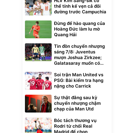
HLV Kim Sang-sik có
thể tính kế vẹn cả đôi
đường trước Campuchia
Đừng để hào quang của
Hoàng Đức làm lu mờ
Quang Hải
Tin đồn chuyển nhượng
sáng 7/8: Juventus
mượn Joshua Zirkzee;
Galatasaray muốn có
Gabriel Martinelli
Soi trận Man United vs
PSG: Bài kiểm tra hạng
nặng cho Carrick
Sự thật đằng sau kỳ
chuyển nhượng chậm
chạp của Man Utd
Bóc tách thương vụ
Rodri từ chối Real
Madrid để chọn