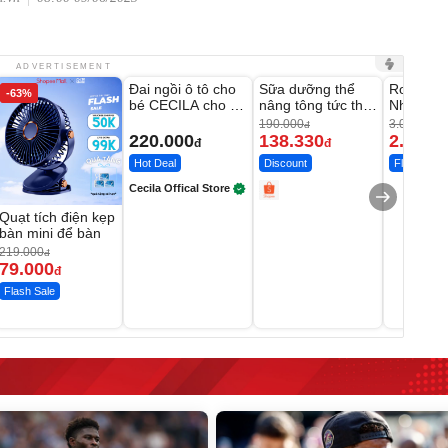
Unmute
Unmute
Unmute
ADVERTISEMENT
Đai ngồi ô tô cho
Sữa dưỡng thể
Robot Hú
-63%
-27%
bé CECILA cho bé
nâng tông tức thì
Nhà - D2
1-9 tuổi
Vaseline Body
Thông M
190.000
3.000.000
đ
220.000
138.330
2.200.
đ
đ
Hot Deal
Discount
Flash Sale
Cecila Offical Store
Quạt tích điện kẹp
bàn mini để bàn
219.000
đ
79.000
đ
Flash Sale