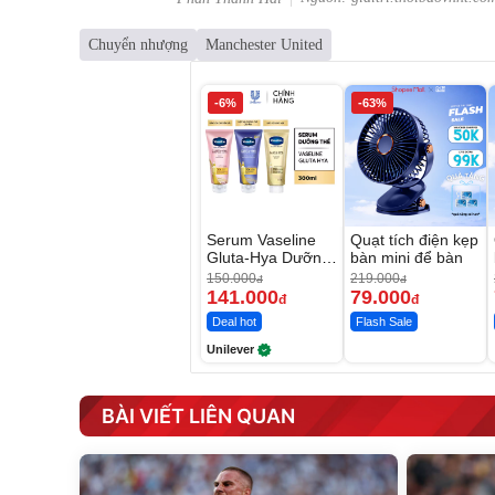
Chuyển nhượng
Manchester United
-6%
-63%
Serum Vaseline
Quạt tích điện kẹp
Gluta-Hya Dưỡng
bàn mini để bàn
Da Sáng Mịn Sau
150.000
219.000
đ
đ
7 Ngày
141.000
79.000
đ
đ
Deal hot
Flash Sale
Unilever
BÀI VIẾT LIÊN QUAN