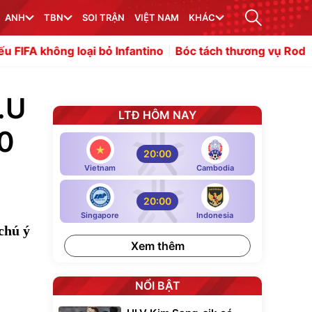
ANH
TBN
SOI TRẬN
VIỆT NAM
KHÁC
oại bỏ Infantino
Bóc tách thương vụ Rodri từ chối Real
.U
LTĐ HÔM NAY
00
20:00
Vietnam
Cambodia
20:00
Singapore
Indonesia
chú ý
Xem thêm
NỔI BẬT