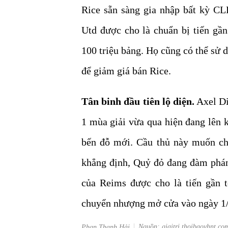
Rice sẵn sàng gia nhập bất kỳ C
Utd được cho là chuẩn bị tiến g
100 triệu bảng. Họ cũng có thể sử
để giảm giá bán Rice.
Tân binh đầu tiên lộ diện.
Axel Di
1 mùa giải vừa qua hiện đang lên
bến đỗ mới. Cầu thủ này muốn ch
khẳng định, Quỷ đỏ đang đàm phán 
của Reims được cho là tiến gần t
chuyển nhượng mở cửa vào ngày 1/
Nguồn: giaitri.thoibaovhnt.co
Phan Thanh Hải