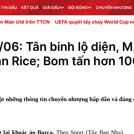
 THI ĐẤU
KẾT QUẢ
GIẢI ĐẤU
ĐỘI BÓNG
CHUYỂN NHƯỢNG
ên TTCN
UEFA quyết tẩy chay World Cup nếu FIFA không l
6: Tân binh lộ diện, M
n Rice; Bom tấn hơn 1
t những thông tin chuyển nhượng hấp dẫn và đáng 
 lại khoác áo Barca.
Theo Sport (Tây Ban Nha),