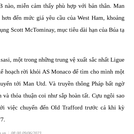
LB nào, miễn cảm thấy phù hợp với bản thân. Man
ần hơn đến mức giá yêu cầu của West Ham, khoảng
 dụng Scott McTominay, mục tiêu dài hạn của Búa tạ
sasi, một trong những trung vệ xuất sắc nhất Ligue
 kế hoạch rời khỏi AS Monaco để tìm cho mình một
uyển tới Man Utd. Và truyền thông Pháp bất ngờ
và thỏa thuận coi như sắp hoàn tất. Cựu ngôi sao
ới việc chuyển đến Old Trafford trước cả khi kỳ
7.
m.vn
08:00 09/06/2023