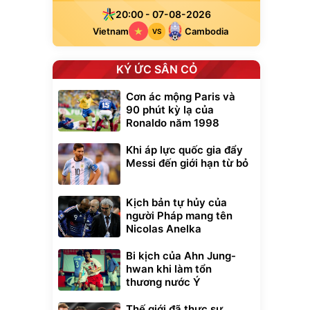
20:00 - 07-08-2026
Vietnam
Cambodia
VS
KÝ ỨC SÂN CỎ
Cơn ác mộng Paris và
90 phút kỳ lạ của
Ronaldo năm 1998
Khi áp lực quốc gia đẩy
Messi đến giới hạn từ bỏ
Kịch bản tự hủy của
người Pháp mang tên
Nicolas Anelka
Bi kịch của Ahn Jung-
hwan khi làm tổn
thương nước Ý
Thế giới đã thực sự