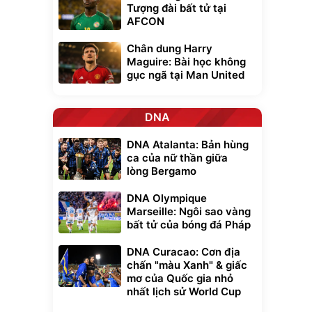
Tượng đài bất tử tại
AFCON
Chân dung Harry
Maguire: Bài học không
gục ngã tại Man United
DNA
DNA Atalanta: Bản hùng
ca của nữ thần giữa
lòng Bergamo
DNA Olympique
Marseille: Ngôi sao vàng
bất tử của bóng đá Pháp
DNA Curacao: Cơn địa
chấn "màu Xanh" & giấc
mơ của Quốc gia nhỏ
nhất lịch sử World Cup