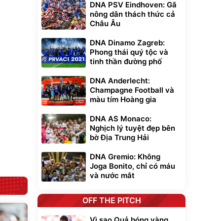
DNA PSV Eindhoven: Gã
nông dân thách thức cả
Châu Âu
Unmute
DNA Dinamo Zagreb:
t Bụi Lau
Vali Bamozo
Phong thái quý tộc và
-001 -
Khung Nhôm
inh
9066 Size
tinh thần đường phố
1.000.000
đ
đ
20/24/28 Cao Cấp
000
825.000
đ
đ
DNA Anderlecht:
Flash Sale
Champagne Football và
màu tím Hoàng gia
Lót ghế ôtô, nâng
lưng chống nóng
DNA AS Monaco:
giúp thoải mái
Nghịch lý tuyệt đẹp bên
trong di chuyển
295.000
đ
bờ Địa Trung Hải
Đã bán nhiều
DNA Gremio: Không
Joga Bonito, chỉ có máu
và nước mắt
OFF THE PITCH
Vì sao Quả bóng vàng