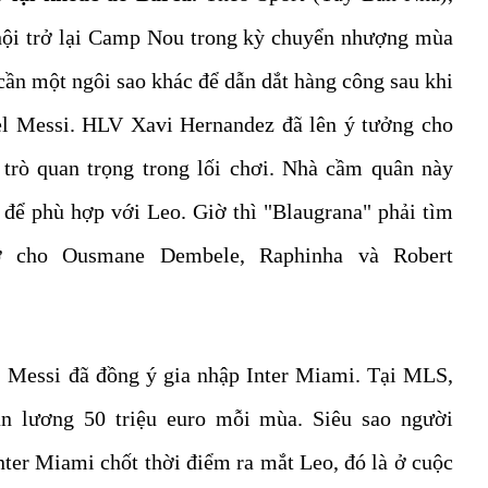
hội trở lại Camp Nou trong kỳ chuyển nhượng mùa
cần một ngôi sao khác để dẫn dắt hàng công sau khi
nel Messi. HLV Xavi Hernandez đã lên ý tưởng cho
trò quan trọng trong lối chơi. Nhà cầm quân này
t để phù hợp với Leo. Giờ thì "Blaugrana" phải tìm
ợ cho Ousmane Dembele, Raphinha và Robert
, Messi đã đồng ý gia nhập Inter Miami. Tại MLS,
n lương 50 triệu euro mỗi mùa. Siêu sao người
nter Miami chốt thời điểm ra mắt Leo, đó là ở cuộc