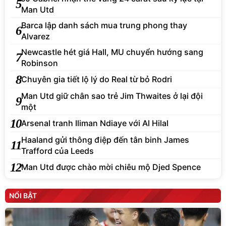
5
Man Utd
Barca lập danh sách mua trung phong thay
6
Alvarez
Newcastle hét giá Hall, MU chuyển hướng sang
7
Robinson
8
Chuyên gia tiết lộ lý do Real từ bỏ Rodri
Man Utd giữ chân sao trẻ Jim Thwaites ở lại đội
9
một
10
Arsenal tranh Iliman Ndiaye với Al Hilal
Haaland gửi thông điệp đến tân binh James
11
Trafford của Leeds
12
Man Utd được chào mời chiêu mộ Djed Spence
NỔI BẬT