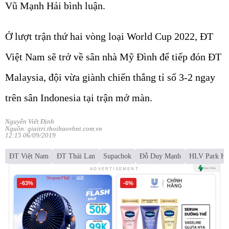
Vũ Mạnh Hải bình luận.
Ở lượt trận thứ hai vòng loại World Cup 2022, ĐT
Việt Nam sẽ trở về sân nhà Mỹ Đình để tiếp đón ĐT
Malaysia, đội vừa giành chiến thắng tỉ số 3-2 ngay
trên sân Indonesia tại trận mở màn.
Nguyễn Viết Định
Nguồn: giaitri.thoibaovhnt.com.vn
12:15 06/09/2019
ĐT Việt Nam
ĐT Thái Lan
Supachok
Đỗ Duy Mạnh
HLV Park Ha
ADVERTISEMENT
-63%
-6%