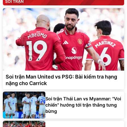
SOI TRẬN
Soi trận Man United vs PSG: Bài kiểm tra hạng
nặng cho Carrick
Soi trận Thái Lan vs Myanmar: "Voi
chiến" hướng tới trận thắng tưng
bừng