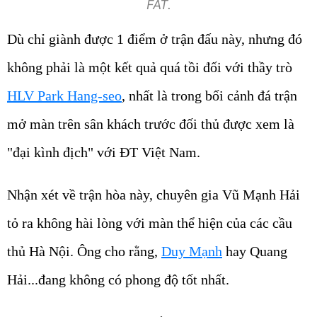
FAT.
Dù chỉ giành được 1 điểm ở trận đấu này, nhưng đó
không phải là một kết quả quá tồi đối với thầy trò
HLV Park Hang-seo
, nhất là trong bối cảnh đá trận
mở màn trên sân khách trước đối thủ được xem là
"đại kình địch" với ĐT Việt Nam.
Nhận xét về trận hòa này, chuyên gia Vũ Mạnh Hải
tỏ ra không hài lòng với màn thể hiện của các cầu
thủ Hà Nội. Ông cho rằng,
Duy Mạnh
hay Quang
Hải...đang không có phong độ tốt nhất.