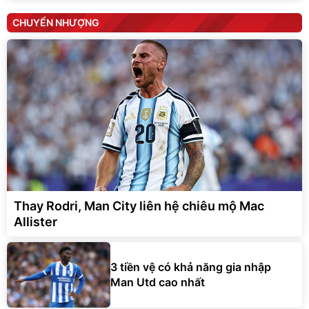
CHUYỂN NHƯỢNG
Thay Rodri, Man City liên hệ chiêu mộ Mac
Allister
3 tiền vệ có khả năng gia nhập
Man Utd cao nhất