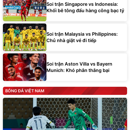
Soi trận Singapore vs Indonesia:
Khối bê tông đấu hàng công bạc tỷ
Soi trận Malaysia vs Philippines:
Chủ nhà giật vé đi tiếp
Soi trận Aston Villa vs Bayern
Munich: Khó phân thắng bại
BÓNG ĐÁ VIỆT NAM