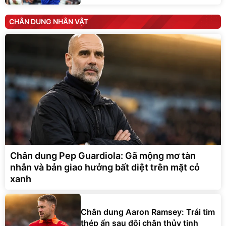
CHÂN DUNG NHÂN VẬT
Chân dung Pep Guardiola: Gã mộng mơ tàn
nhẫn và bản giao hưởng bất diệt trên mặt cỏ
xanh
Chân dung Aaron Ramsey: Trái tim
thép ẩn sau đôi chân thủy tinh