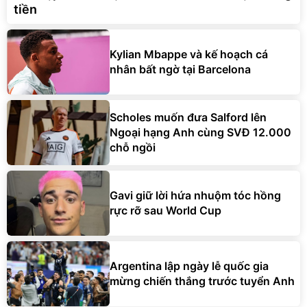
tiền
Kylian Mbappe và kế hoạch cá
nhân bất ngờ tại Barcelona
Scholes muốn đưa Salford lên
Ngoại hạng Anh cùng SVĐ 12.000
chỗ ngồi
Gavi giữ lời hứa nhuộm tóc hồng
rực rỡ sau World Cup
Argentina lập ngày lễ quốc gia
mừng chiến thắng trước tuyển Anh