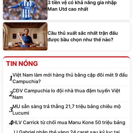
3 tiền vệ có khả năng gia nhập
Man Utd cao nhất
Cầu thủ xuất sắc nhất trận đấu
được bầu chọn như thế nào?
TIN NÓNG
Việt Nam làm mới hàng thủ bằng cặp đôi mét 9 đấu
1
Campuchia?
CĐV Campuchia lo đội nhà thua đậm tuyển Việt
2
Nam
MU sẵn sàng trả thẳng 21,7 triệu bảng chiêu mộ
3
Lucumi
4
HLV Carrick từ chối mua Manu Kone 50 triệu bảng
JJ Gabriel nhận thẻ vàng 24 carat sau kỷ lục tại