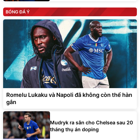
BÓNG ĐÁ Ý
Romelu Lukaku và Napoli đã không còn thể hàn
gắn
Mudryk ra sân cho Chelsea sau 20
tháng thụ án doping