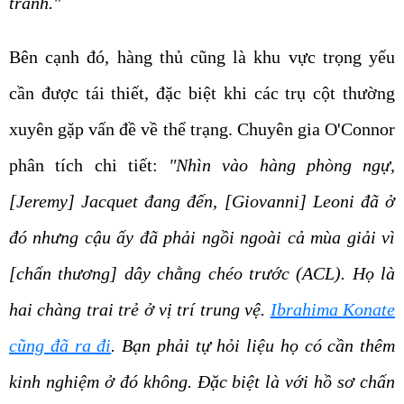
tranh."
Bên cạnh đó, hàng thủ cũng là khu vực trọng yếu
cần được tái thiết, đặc biệt khi các trụ cột thường
xuyên gặp vấn đề về thể trạng. Chuyên gia O'Connor
phân tích chi tiết:
"Nhìn vào hàng phòng ngự,
[Jeremy] Jacquet đang đến, [Giovanni] Leoni đã ở
đó nhưng cậu ấy đã phải ngồi ngoài cả mùa giải vì
[chấn thương] dây chằng chéo trước (ACL). Họ là
hai chàng trai trẻ ở vị trí trung vệ.
Ibrahima Konate
cũng đã ra đi
. Bạn phải tự hỏi liệu họ có cần thêm
kinh nghiệm ở đó không. Đặc biệt là với hồ sơ chấn