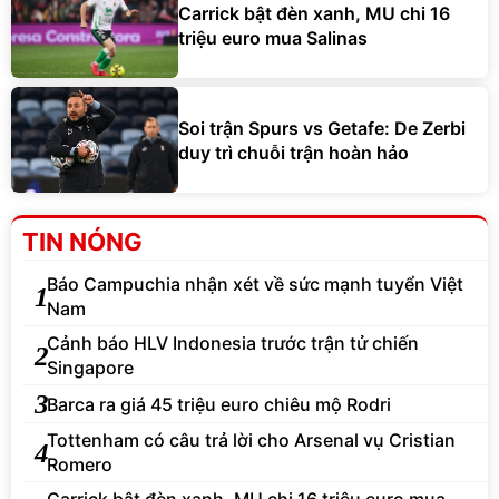
Carrick bật đèn xanh, MU chi 16
triệu euro mua Salinas
Soi trận Spurs vs Getafe: De Zerbi
duy trì chuỗi trận hoàn hảo
TIN NÓNG
Báo Campuchia nhận xét về sức mạnh tuyển Việt
1
Nam
Cảnh báo HLV Indonesia trước trận tử chiến
2
Singapore
3
Barca ra giá 45 triệu euro chiêu mộ Rodri
Tottenham có câu trả lời cho Arsenal vụ Cristian
4
Romero