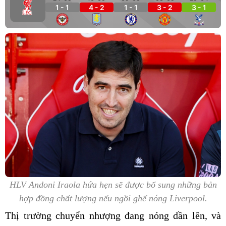
1 - 1
4 - 2
1 - 1
3 - 2
3 - 1
HLV Andoni Iraola hứa hẹn sẽ được bổ sung những bản
hợp đồng chất lượng nếu ngồi ghế nóng Liverpool.
Thị trường chuyển nhượng đang nóng dần lên, và