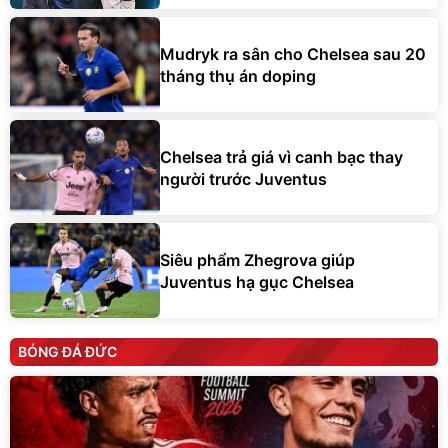
Mudryk ra sân cho Chelsea sau 20
tháng thụ án doping
Chelsea trả giá vì canh bạc thay
người trước Juventus
Siêu phẩm Zhegrova giúp
Juventus hạ gục Chelsea
BÓNG ĐÁ ĐỨC