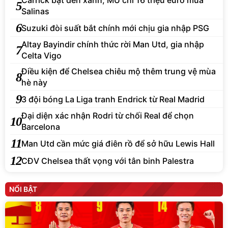
Carrick bật đèn xanh, MU chi 16 triệu euro mua
5
Salinas
6
Suzuki đòi suất bắt chính mới chịu gia nhập PSG
Altay Bayindir chính thức rời Man Utd, gia nhập
7
Celta Vigo
Điều kiện để Chelsea chiêu mộ thêm trung vệ mùa
8
hè này
9
3 đội bóng La Liga tranh Endrick từ Real Madrid
Đại diện xác nhận Rodri từ chối Real để chọn
10
Barcelona
11
Man Utd cần mức giá điên rồ để sở hữu Lewis Hall
12
CĐV Chelsea thất vọng với tân binh Palestra
NỔI BẬT