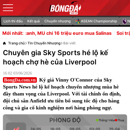
Lịch thi đấu
Kết quả
Chuyển nhượng
ASEAN Championship
N
 16 triệu euro mua Salinas
Soi trận Spurs vs Getafe: De Z
Mới nhất:
Trang chủ
Tin Chuyển Nhượng
Bài viết
Chuyên gia Sky Sports hé lộ kế
hoạch chợ hè của Liverpool
16:02 03/06/2026
Ký giả Vinny O'Connor của Sky
BongDa.com.vn
Sports News hé lộ kế hoạch chuyển nhượng mùa hè
đầy tham vọng của Liverpool. Với tài chính ổn định,
đội chủ sân Anfield ưu tiên bổ sung tốc độ cho hàng
công và gia cố kinh nghiệm nơi hàng phòng ngự.
PHONG ĐỘ
Thắng
Hòa
Thua
24-05
16-05
09-05
03-05
25-04