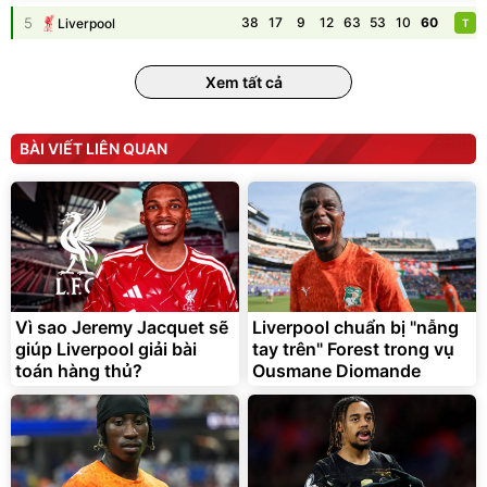
5
38
17
9
12
63
53
10
60
Liverpool
T
Unmute
Vali Bamozo Khung Nhôm
9066 Size 20/24/28 Cao
Xem tất cả
Cấp
1.000.000
đ
825.000
đ
Flash Sale
BÀI VIẾT LIÊN QUAN
Lót ghế ôtô, nâng lưng
chống nóng giúp thoải mái
trong di chuyển
295.000
Vì sao Jeremy Jacquet sẽ
Liverpool chuẩn bị "nẫng
đ
giúp Liverpool giải bài
tay trên" Forest trong vụ
Đã bán nhiều
toán hàng thủ?
Ousmane Diomande