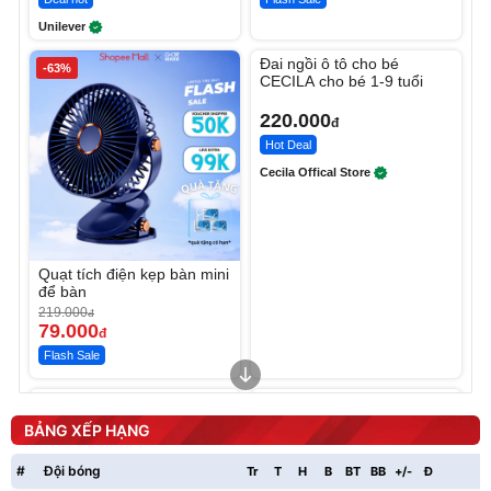
Unilever
Unmute
Đai ngồi ô tô cho bé
-63%
CECILA cho bé 1-9 tuổi
220.000
đ
Hot Deal
Cecila Offical Store
Quạt tích điện kẹp bàn mini
để bàn
219.000
đ
79.000
đ
Flash Sale
Unmute
Unmute
Sữa dưỡng thể nâng tông
Robot Hút Bụi Lau Nhà -
tức thì Vaseline Body
D2-001 - Thông Minh
BẢNG XẾP HẠNG
190.000
3.000.000
đ
đ
138.330
2.200.000
đ
đ
#
Đội bóng
Tr
T
H
B
BT
BB
+/-
Đ
P
Discount
Flash Sale