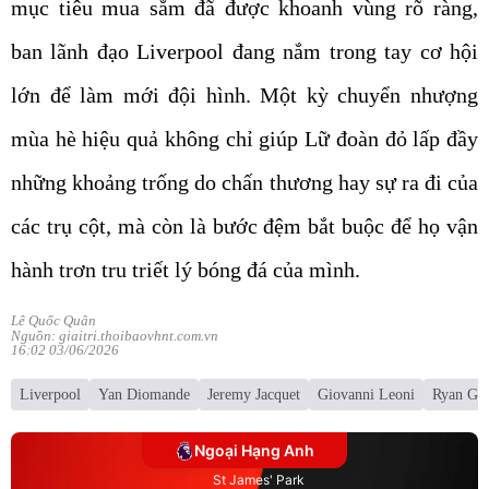
mục tiêu mua sắm đã được khoanh vùng rõ ràng,
ban lãnh đạo Liverpool đang nắm trong tay cơ hội
lớn để làm mới đội hình. Một kỳ chuyển nhượng
mùa hè hiệu quả không chỉ giúp Lữ đoàn đỏ lấp đầy
những khoảng trống do chấn thương hay sự ra đi của
các trụ cột, mà còn là bước đệm bắt buộc để họ vận
hành trơn tru triết lý bóng đá của mình.
Lê Quốc Quân
Nguồn: giaitri.thoibaovhnt.com.vn
16:02 03/06/2026
Liverpool
Yan Diomande
Jeremy Jacquet
Giovanni Leoni
Ryan Gra
Ngoại Hạng Anh
St James' Park