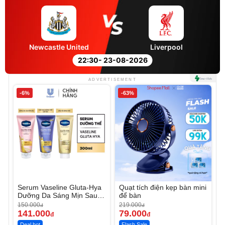
Newcastle United
Liverpool
22:30
- 23-08-2026
ADVERTISEMENT
-6%
-63%
Serum Vaseline Gluta-Hya
Quạt tích điện kẹp bàn mini
Dưỡng Da Sáng Mịn Sau 7
để bàn
Ngày
150.000
219.000
đ
đ
141.000
79.000
đ
đ
Deal hot
Flash Sale