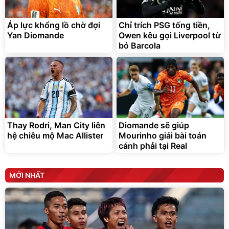
Áp lực khổng lồ chờ đợi
Chỉ trích PSG tống tiền,
Yan Diomande
Owen kêu gọi Liverpool từ
bỏ Barcola
Thay Rodri, Man City liên
Diomande sẽ giúp
hệ chiêu mộ Mac Allister
Mourinho giải bài toán
cánh phải tại Real
MỚI NHẤT