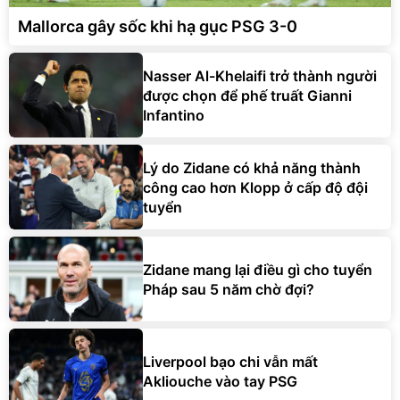
Mallorca gây sốc khi hạ gục PSG 3-0
Nasser Al-Khelaifi trở thành người
được chọn để phế truất Gianni
Infantino
Lý do Zidane có khả năng thành
công cao hơn Klopp ở cấp độ đội
tuyển
Zidane mang lại điều gì cho tuyển
Pháp sau 5 năm chờ đợi?
Liverpool bạo chi vẫn mất
Akliouche vào tay PSG