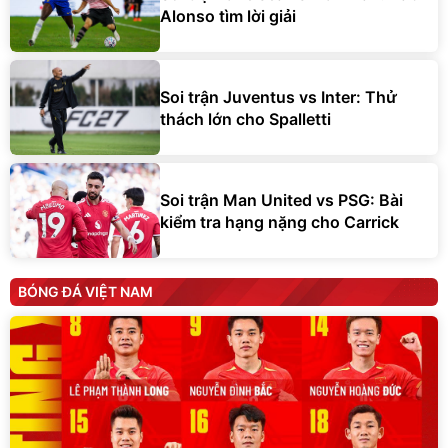
Alonso tìm lời giải
Soi trận Juventus vs Inter: Thử
thách lớn cho Spalletti
Soi trận Man United vs PSG: Bài
kiểm tra hạng nặng cho Carrick
BÓNG ĐÁ VIỆT NAM