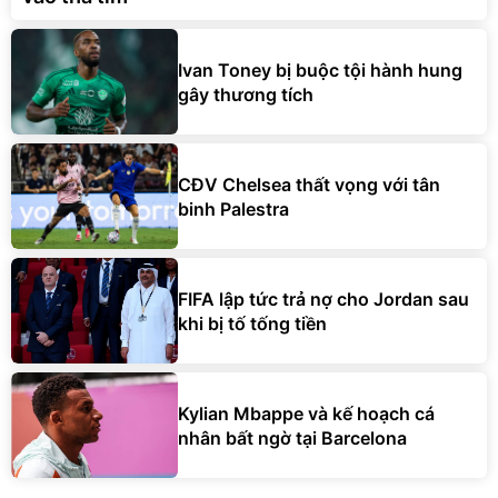
Ivan Toney bị buộc tội hành hung
gây thương tích
CĐV Chelsea thất vọng với tân
binh Palestra
FIFA lập tức trả nợ cho Jordan sau
khi bị tố tống tiền
Kylian Mbappe và kế hoạch cá
nhân bất ngờ tại Barcelona