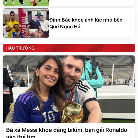
Đình Bắc khoe ảnh lúc nhỏ bên
Quế Ngọc Hải
HẬU TRƯỜNG
Bà xã Messi khoe dáng bikini, bạn gái Ronaldo
vào thả tim