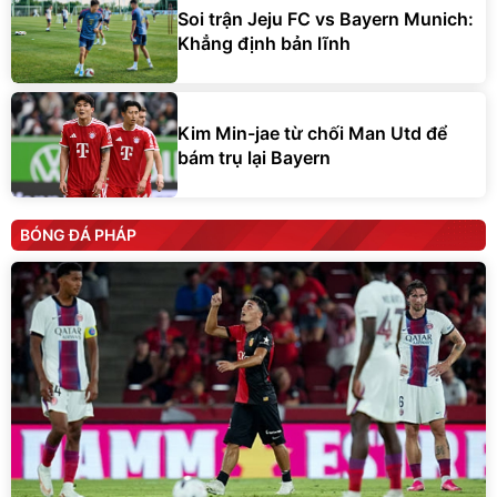
Soi trận Jeju FC vs Bayern Munich:
Khẳng định bản lĩnh
Kim Min-jae từ chối Man Utd để
bám trụ lại Bayern
BÓNG ĐÁ PHÁP