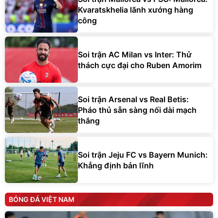
Kvaratskhelia lãnh xướng hàng
công
Soi trận AC Milan vs Inter: Thử
thách cực đại cho Ruben Amorim
Soi trận Arsenal vs Real Betis:
Pháo thủ sẵn sàng nối dài mạch
thắng
Soi trận Jeju FC vs Bayern Munich:
Khẳng định bản lĩnh
BÓNG ĐÁ VIỆT NAM