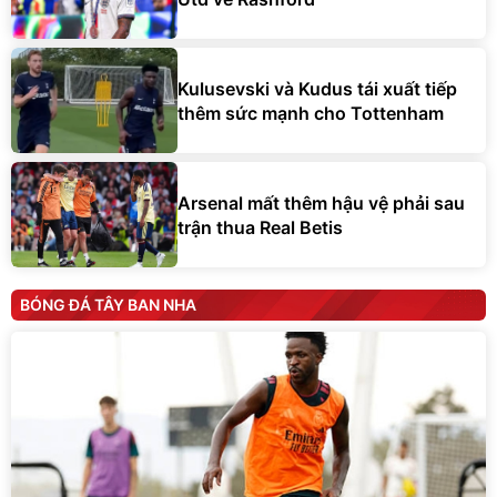
Kulusevski và Kudus tái xuất tiếp
thêm sức mạnh cho Tottenham
Arsenal mất thêm hậu vệ phải sau
trận thua Real Betis
BÓNG ĐÁ TÂY BAN NHA