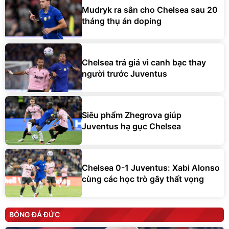
Mudryk ra sân cho Chelsea sau 20
tháng thụ án doping
Chelsea trả giá vì canh bạc thay
người trước Juventus
Siêu phẩm Zhegrova giúp
Juventus hạ gục Chelsea
Chelsea 0-1 Juventus: Xabi Alonso
cùng các học trò gây thất vọng
BÓNG ĐÁ ĐỨC