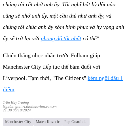
chúng tôi rất nhớ anh ấy. Tôi nghĩ bất kỳ đội nào
cũng sẽ nhớ anh ấy, một cầu thủ như anh ấy, và
chúng tôi chúc anh ấy sớm bình phục và hy vọng anh
ấy sẽ trở lại với
phong độ tốt nhất
có thể".
Chiến thắng nhọc nhằn trước Fulham giúp
Manchester City tiếp tục thế bám đuổi với
Liverpool. Tạm thời, "The Citizens"
kém ngôi đầu 1
điểm
.
Trần Huy Trưởng
Nguồn: giaitri.thoibaovhnt.com.vn
21:30 06/10/2024
Manchester City
Mateo Kovacic
Pep Guardiola