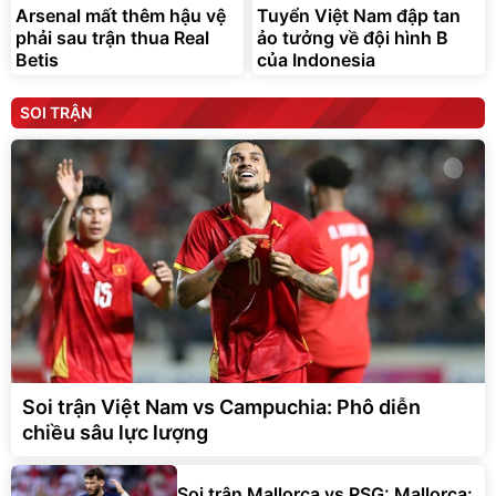
Arsenal mất thêm hậu vệ
Tuyển Việt Nam đập tan
phải sau trận thua Real
ảo tưởng về đội hình B
Betis
của Indonesia
SOI TRẬN
Soi trận Việt Nam vs Campuchia: Phô diễn
chiều sâu lực lượng
Soi trận Mallorca vs PSG: Mallorca: