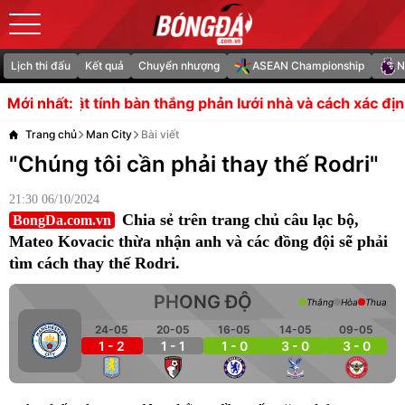
Lịch thi đấu
Kết quả
Chuyển nhượng
ASEAN Championship
N
n thắng phản lưới nhà và cách xác định own goal
Vinicius
Mới nhất:
Trang chủ
Man City
Bài viết
"Chúng tôi cần phải thay thế Rodri"
21:30 06/10/2024
Chia sẻ trên trang chủ câu lạc bộ,
BongDa.com.vn
Mateo Kovacic thừa nhận anh và các đồng đội sẽ phải
tìm cách thay thế Rodri.
PHONG ĐỘ
Thắng
Hòa
Thua
24-05
20-05
16-05
14-05
09-05
1 - 2
1 - 1
1 - 0
3 - 0
3 - 0