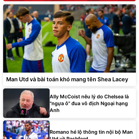
Man Utd và bài toán khó mang tên Shea Lacey
Ally McCoist nêu lý do Chelsea là
"ngựa ô" đua vô địch Ngoại hạng
Anh
Romano hé lộ thông tin nội bộ Man
Utd về Rashford