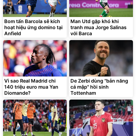
Bom tấn Barcola sẽ kích
Man Utd gặp khó khi
hoạt hiệu ứng domino tại
tranh mua Jorge Salinas
Anfield
với Barca
Vì sao Real Madrid chi
De Zerbi dùng ''bản năng
140 triệu euro mua Yan
cá mập'' hồi sinh
Diomande?
Tottenham