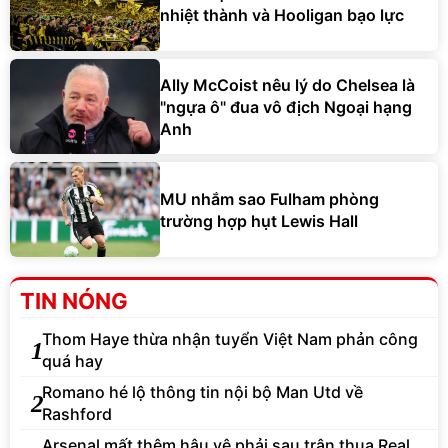
nhiệt thành và Hooligan bạo lực
Ally McCoist nêu lý do Chelsea là
"ngựa ô" đua vô địch Ngoại hạng
Anh
MU nhắm sao Fulham phòng
trường hợp hụt Lewis Hall
TIN NÓNG
Thom Haye thừa nhận tuyển Việt Nam phản công
1
quá hay
Romano hé lộ thông tin nội bộ Man Utd về
2
Rashford
Arsenal mất thêm hậu vệ phải sau trận thua Real