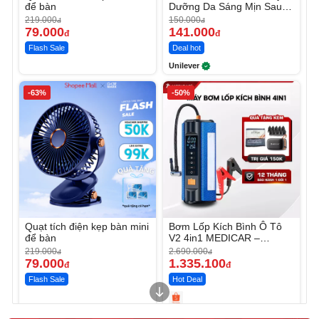
để bàn
Dưỡng Da Sáng Mịn Sau 7
Ngày
219.000
150.000
đ
đ
79.000
141.000
đ
đ
Flash Sale
Deal hot
Unilever
-63%
-50%
Quạt tích điện kẹp bàn mini
Bơm Lốp Kích Bình Ô Tô
để bàn
V2 4in1 MEDICAR –
12.000mAh
219.000
2.690.000
đ
đ
79.000
1.335.100
đ
đ
Flash Sale
Hot Deal
Unmute
Unmute