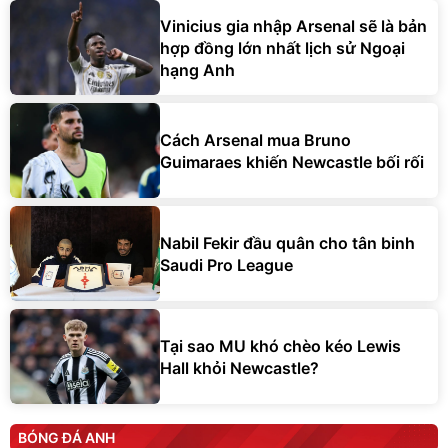
Vinicius gia nhập Arsenal sẽ là bản
hợp đồng lớn nhất lịch sử Ngoại
hạng Anh
Cách Arsenal mua Bruno
Guimaraes khiến Newcastle bối rối
Nabil Fekir đầu quân cho tân binh
Saudi Pro League
Tại sao MU khó chèo kéo Lewis
Hall khỏi Newcastle?
BÓNG ĐÁ ANH