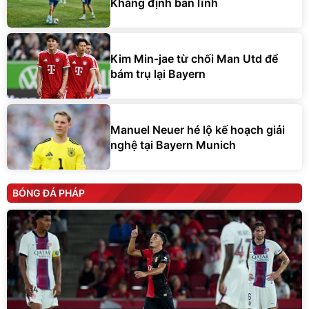
Khẳng định bản lĩnh
Kim Min-jae từ chối Man Utd để
bám trụ lại Bayern
Manuel Neuer hé lộ kế hoạch giải
nghệ tại Bayern Munich
BÓNG ĐÁ PHÁP