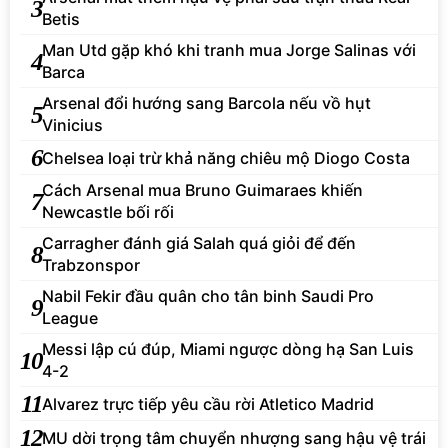
3
Betis
Man Utd gặp khó khi tranh mua Jorge Salinas với
4
Barca
Arsenal đổi hướng sang Barcola nếu vồ hụt
5
Vinicius
6
Chelsea loại trừ khả năng chiêu mộ Diogo Costa
Cách Arsenal mua Bruno Guimaraes khiến
7
Newcastle bối rối
Carragher đánh giá Salah quá giỏi để đến
8
Trabzonspor
Nabil Fekir đầu quân cho tân binh Saudi Pro
9
League
Messi lập cú đúp, Miami ngược dòng hạ San Luis
10
4-2
11
Alvarez trực tiếp yêu cầu rời Atletico Madrid
12
MU dời trọng tâm chuyển nhượng sang hậu vệ trái