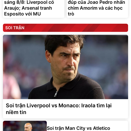
sáng 8/8: Liverpool có
đúp của Joao Pedro nhấn
Araujo; Arsenal tranh
chìm Amorim và các học
Esposito với MU
trò
SOI TRẬN
Soi trận Liverpool vs Monaco: Iraola tìm lại
niềm tin
Soi trận Man City vs Atletico