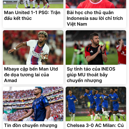
Man United 1-1 PSG: Trận
Bài học cho thủ quân
đấu kết thúc
Indonesia sau lời chỉ trích
Việt Nam
Mbaye cập bến Man Utd
Sự tỉnh táo của INEOS
đe dọa tương lai của
giúp MU thoát bẫy
Amad
chuyển nhượng
Tin đồn chuyển nhượng
Chelsea 3-0 AC Milan: Cú