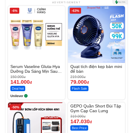
ADVERTISEMENT
-6%
-63%
Serum Vaseline Gluta-Hya
Quạt tích điện kẹp bàn mini
Dưỡng Da Sáng Mịn Sau 7
để bàn
Ngày
150.000
219.000
đ
đ
141.000
79.000
đ
đ
Deal hot
Flash Sale
Unilever
Unmute
GEPO Quần Short Đùi Tập
-50%
-53%
Gym Cạp Cao Lưng
319.000
đ
147.030
đ
Best Price