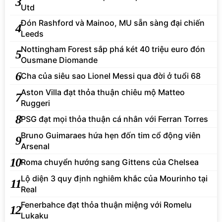
3
Utd
Đón Rashford và Mainoo, MU sẵn sàng đại chiến
4
Leeds
Nottingham Forest sắp phá két 40 triệu euro đón
5
Ousmane Diomande
6
Cha của siêu sao Lionel Messi qua đời ở tuổi 68
Aston Villa đạt thỏa thuận chiêu mộ Matteo
7
Ruggeri
8
PSG đạt mọi thỏa thuận cá nhân với Ferran Torres
Bruno Guimaraes hứa hẹn đốn tim cổ động viên
9
Arsenal
10
Roma chuyển hướng sang Gittens của Chelsea
Lộ diện 3 quy định nghiêm khắc của Mourinho tại
11
Real
Fenerbahce đạt thỏa thuận miệng với Romelu
12
Lukaku