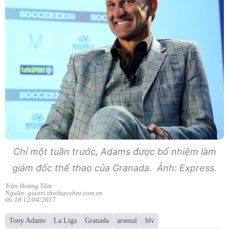
Chỉ một tuần trước, Adams được bổ nhiệm làm
giám đốc thể thao của Granada. Ảnh: Express.
Trần Hoàng Tâm
Nguồn: giaitri.thoibaovhnt.com.vn
06:18 12/04/2017
Tony Adams
La Liga
Granada
arsenal
hlv