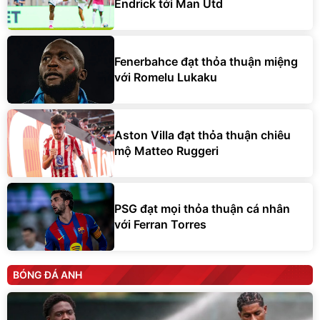
Endrick tới Man Utd
Fenerbahce đạt thỏa thuận miệng
với Romelu Lukaku
Aston Villa đạt thỏa thuận chiêu
mộ Matteo Ruggeri
PSG đạt mọi thỏa thuận cá nhân
với Ferran Torres
BÓNG ĐÁ ANH