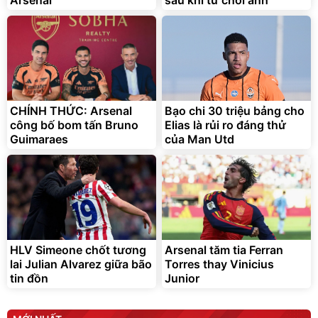
Bạt phủ xe ô tô cao cấp,
Xe đạp điện trợ lực G-
tráng nhôm 03 lớp
Force C14 gấp gọn bỏ cốp
tiện lợi
392.000
9.900.000
đ
đ
325.000
7.092.000
CHÍNH THỨC: Arsenal
đ
Bạo chi 30 triệu bảng cho
đ
công bố bom tấn Bruno
Elias là rủi ro đáng thử
Đã bán nhiều
Đang xem nhiều
Guimaraes
của Man Utd
G-FORCE VIETNA
HLV Simeone chốt tương
Arsenal tăm tia Ferran
lai Julian Alvarez giữa bão
Torres thay Vinicius
tin đồn
Junior