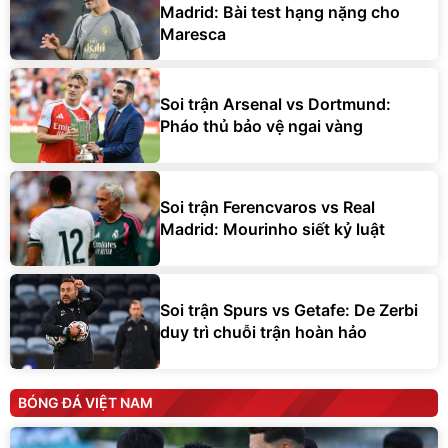
Madrid: Bài test hạng nặng cho
Maresca
Soi trận Arsenal vs Dortmund:
Pháo thủ bảo vệ ngai vàng
Soi trận Ferencvaros vs Real
Madrid: Mourinho siết kỷ luật
Soi trận Spurs vs Getafe: De Zerbi
duy trì chuỗi trận hoàn hảo
BÓNG ĐÁ VIỆT NAM