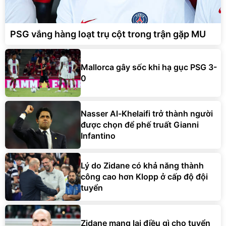
PSG vắng hàng loạt trụ cột trong trận gặp MU
Mallorca gây sốc khi hạ gục PSG 3-
0
Nasser Al-Khelaifi trở thành người
được chọn để phế truất Gianni
Infantino
Lý do Zidane có khả năng thành
công cao hơn Klopp ở cấp độ đội
tuyển
Zidane mang lại điều gì cho tuyển