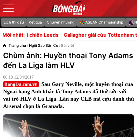
Lịch thi đấu
Kết quả
Chuyển nhượng
ASEAN Championship
N
ds
Gallagher giải cứu Tottenham trong trận hòa nhọc tr
Mới nhất:
Trang chủ
Ngôi Sao Sân Cỏ
Bài viết
Chùm ảnh: Huyền thoại Tony Adams
đến La Liga làm HLV
06:18 12/04/2017
Sau Gary Neville, một huyền thoại của
BongDa.com.vn
Ngoại hạng Anh khác là Tony Adams đã thử sức với
vai trò HLV ở La Liga. Lần này CLB mà cựu danh thủ
Arsenal chọn là Granada.