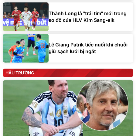
Thành Long là "trái tim" mới trong
sơ đồ của HLV Kim Sang-sik
Lê Giang Patrik tiếc nuối khi chuỗi
giữ sạch lưới bị ngắt
HẬU TRƯỜNG