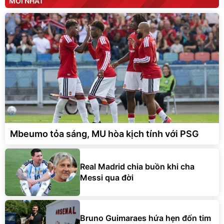
MỚI NHẤT
Mbeumo tỏa sáng, MU hòa kịch tính với PSG
Real Madrid chia buồn khi cha
Messi qua đời
Bruno Guimaraes hứa hẹn đốn tim