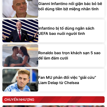
Gianni Infantino nổi giận bác bỏ bê
bối dùng tiền bịt miệng nhân tình
Infantino bị tố dùng ngân sách
UEFA bao nuôi người tình
Ronaldo bao trọn khách sạn 5 sao
để làm đám cưới
Fan MU phản đối việc "giải cứu"
Liam Delap từ Chelsea
CHUYỂN NHƯỢNG