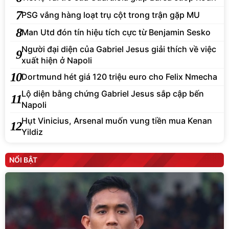
7
PSG vắng hàng loạt trụ cột trong trận gặp MU
8
Man Utd đón tín hiệu tích cực từ Benjamin Sesko
Người đại diện của Gabriel Jesus giải thích về việc
9
xuất hiện ở Napoli
10
Dortmund hét giá 120 triệu euro cho Felix Nmecha
Lộ diện bằng chứng Gabriel Jesus sắp cập bến
11
Napoli
Hụt Vinicius, Arsenal muốn vung tiền mua Kenan
12
Yildiz
NỔI BẬT