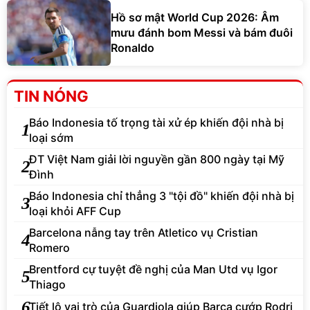
Hồ sơ mật World Cup 2026: Âm
mưu đánh bom Messi và bám đuôi
Ronaldo
TIN NÓNG
Báo Indonesia tố trọng tài xử ép khiến đội nhà bị
1
loại sớm
ĐT Việt Nam giải lời nguyền gần 800 ngày tại Mỹ
2
Đình
Báo Indonesia chỉ thẳng 3 "tội đồ" khiến đội nhà bị
3
loại khỏi AFF Cup
Barcelona nẫng tay trên Atletico vụ Cristian
4
Romero
Brentford cự tuyệt đề nghị của Man Utd vụ Igor
5
Thiago
6
Tiết lộ vai trò của Guardiola giúp Barca cướp Rodri