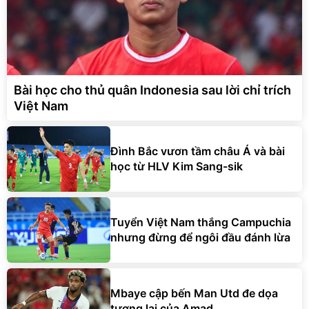
Bài học cho thủ quân Indonesia sau lời chỉ trích
Việt Nam
Đình Bắc vươn tầm châu Á và bài
học từ HLV Kim Sang-sik
Tuyển Việt Nam thắng Campuchia
nhưng đừng để ngôi đầu đánh lừa
Mbaye cập bến Man Utd đe dọa
tương lai của Amad