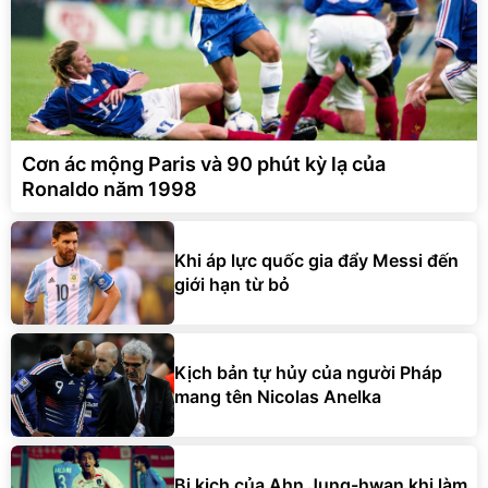
Cơn ác mộng Paris và 90 phút kỳ lạ của
Ronaldo năm 1998
Khi áp lực quốc gia đẩy Messi đến
giới hạn từ bỏ
Kịch bản tự hủy của người Pháp
mang tên Nicolas Anelka
Bi kịch của Ahn Jung-hwan khi làm