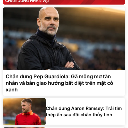
CHÂN DUNG NHÂN VẬT
Chân dung Pep Guardiola: Gã mộng mơ tàn
nhẫn và bản giao hưởng bất diệt trên mặt cỏ
xanh
Chân dung Aaron Ramsey: Trái tim
thép ẩn sau đôi chân thủy tinh