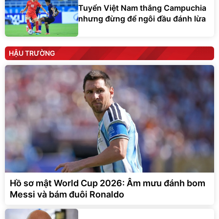
Tuyển Việt Nam thắng Campuchia
nhưng đừng để ngôi đầu đánh lừa
HẬU TRƯỜNG
Hồ sơ mật World Cup 2026: Âm mưu đánh bom
Messi và bám đuôi Ronaldo