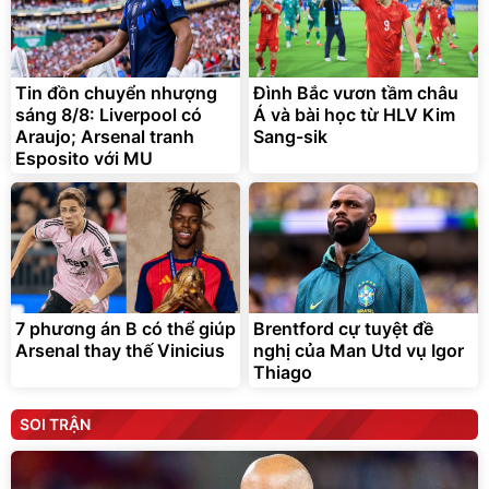
Tin đồn chuyển nhượng
Đình Bắc vươn tầm châu
sáng 8/8: Liverpool có
Á và bài học từ HLV Kim
Araujo; Arsenal tranh
Sang-sik
Esposito với MU
7 phương án B có thể giúp
Brentford cự tuyệt đề
Arsenal thay thế Vinicius
nghị của Man Utd vụ Igor
Thiago
SOI TRẬN