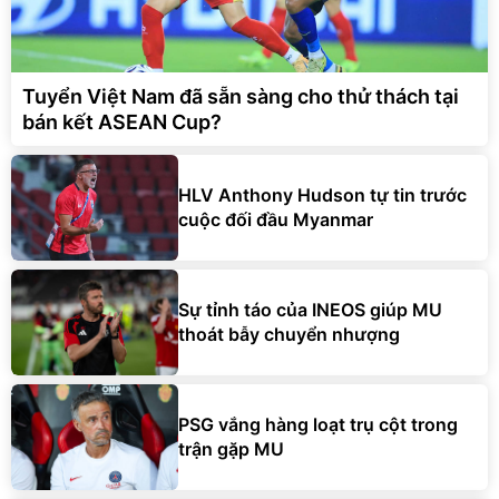
Tuyển Việt Nam đã sẵn sàng cho thử thách tại
bán kết ASEAN Cup?
HLV Anthony Hudson tự tin trước
cuộc đối đầu Myanmar
Sự tỉnh táo của INEOS giúp MU
thoát bẫy chuyển nhượng
PSG vắng hàng loạt trụ cột trong
trận gặp MU