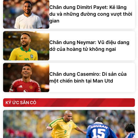
Chân dung Dimitri Payet: Kẻ lãng
du và những đường cong vượt thời
gian
Chân dung Neymar: Vũ điệu dang
dở của hoàng tử không ngai
Chân dung Casemiro: Di sản của
một chiến binh tại Man Utd
KÝ ỨC SÂN CỎ