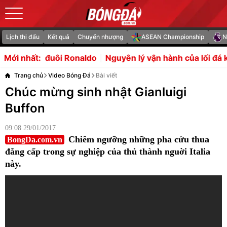
Lịch thi đấu
Kết quả
Chuyển nhượng
ASEAN Championship
N
do
Nguyên lý vận hành của lối đá kiểm soát bóng Tiki-tak
Mới nhất:
Trang chủ
Video Bóng Đá
Bài viết
Chúc mừng sinh nhật Gianluigi
Buffon
09:08 29/01/2017
Chiêm ngưỡng những pha cứu thua
BongDa.com.vn
đẳng cấp trong sự nghiệp của thủ thành nguời Italia
này.