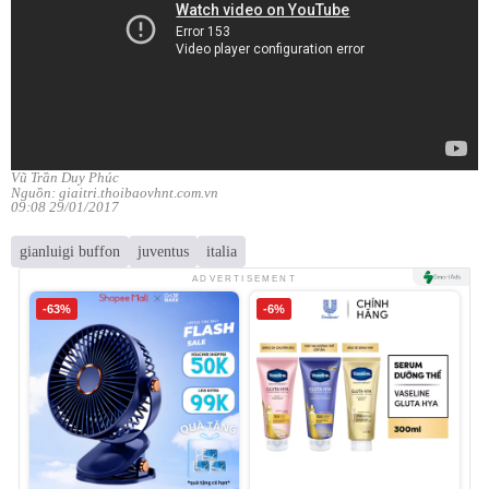
Vũ Trần Duy Phúc
Nguồn: giaitri.thoibaovhnt.com.vn
09:08 29/01/2017
gianluigi buffon
juventus
italia
ADVERTISEMENT
-63%
-6%