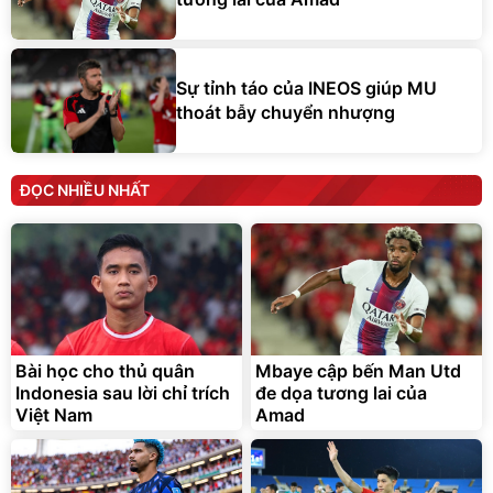
Sự tỉnh táo của INEOS giúp MU
thoát bẫy chuyển nhượng
ĐỌC NHIỀU NHẤT
Bài học cho thủ quân
Mbaye cập bến Man Utd
Indonesia sau lời chỉ trích
đe dọa tương lai của
Việt Nam
Amad