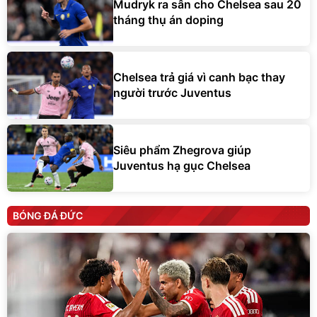
Mudryk ra sân cho Chelsea sau 20
tháng thụ án doping
Chelsea trả giá vì canh bạc thay
người trước Juventus
Siêu phẩm Zhegrova giúp
Juventus hạ gục Chelsea
BÓNG ĐÁ ĐỨC