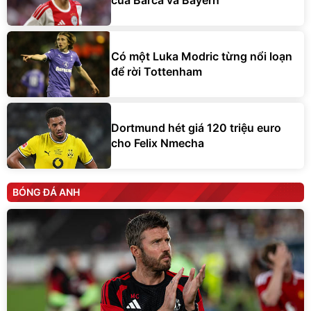
của Barca và Bayern
Có một Luka Modric từng nổi loạn
để rời Tottenham
Dortmund hét giá 120 triệu euro
cho Felix Nmecha
BÓNG ĐÁ ANH