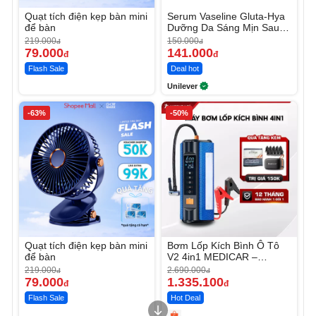
Quạt tích điện kẹp bàn mini
Serum Vaseline Gluta-Hya
để bàn
Dưỡng Da Sáng Mịn Sau 7
Ngày
219.000
150.000
đ
đ
79.000
141.000
đ
đ
Flash Sale
Deal hot
Unilever
-63%
-50%
Quạt tích điện kẹp bàn mini
Bơm Lốp Kích Bình Ô Tô
để bàn
V2 4in1 MEDICAR –
12.000mAh
219.000
2.690.000
đ
đ
79.000
1.335.100
đ
đ
Flash Sale
Hot Deal