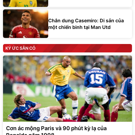
Chân dung Casemiro: Di sản của
một chiến binh tại Man Utd
KÝ ỨC SÂN CỎ
Cơn ác mộng Paris và 90 phút kỳ lạ của