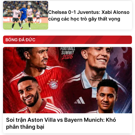
Chelsea 0-1 Juventus: Xabi Alonso
cùng các học trò gây thất vọng
BÓNG ĐÁ ĐỨC
Soi trận Aston Villa vs Bayern Munich: Khó
phân thắng bại