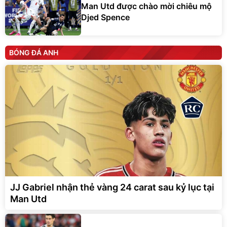
Man Utd được chào mời chiêu mộ
Djed Spence
BÓNG ĐÁ ANH
JJ Gabriel nhận thẻ vàng 24 carat sau kỷ lục tại
Man Utd