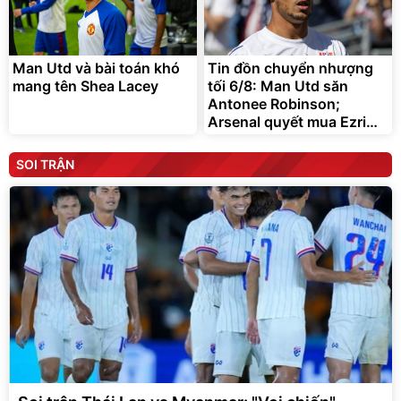
Man Utd và bài toán khó
Tin đồn chuyển nhượng
mang tên Shea Lacey
tối 6/8: Man Utd săn
Antonee Robinson;
Arsenal quyết mua Ezri
Konsa
SOI TRẬN