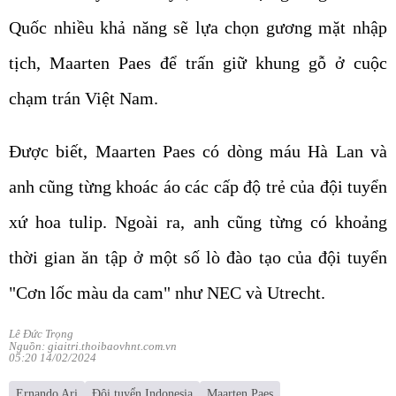
Quốc nhiều khả năng sẽ lựa chọn gương mặt nhập
tịch, Maarten Paes để trấn giữ khung gỗ ở cuộc
chạm trán Việt Nam.
Được biết, Maarten Paes có dòng máu Hà Lan và
anh cũng từng khoác áo các cấp độ trẻ của đội tuyển
xứ hoa tulip. Ngoài ra, anh cũng từng có khoảng
thời gian ăn tập ở một số lò đào tạo của đội tuyển
"Cơn lốc màu da cam" như NEC và Utrecht.
Lê Đức Trọng
Nguồn: giaitri.thoibaovhnt.com.vn
05:20 14/02/2024
Ernando Ari
Đội tuyển Indonesia
Maarten Paes