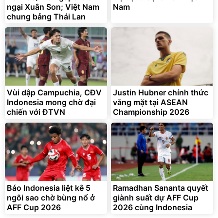
ngại Xuân Son; Việt Nam
Nam
chung bảng Thái Lan
Lót ghế ôtô, nâng lưng
chống nóng giúp thoải mái
trong di chuyển
295.000
đ
Vùi dập Campuchia, CĐV
Justin Hubner chính thức
Đã bán nhiều
Indonesia mong chờ đại
vắng mặt tại ASEAN
chiến với ĐTVN
Championship 2026
Báo Indonesia liệt kê 5
Ramadhan Sananta quyết
ngôi sao chờ bùng nổ ở
giành suất dự AFF Cup
AFF Cup 2026
2026 cùng Indonesia