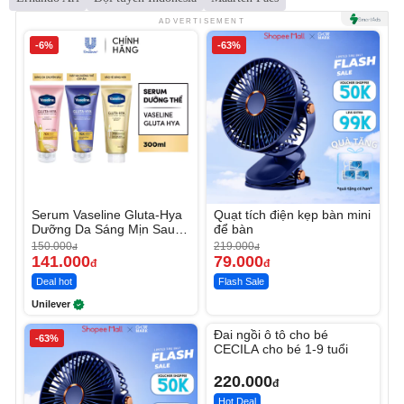
ADVERTISEMENT
-6%
-63%
Serum Vaseline Gluta-Hya
Quạt tích điện kẹp bàn mini
Dưỡng Da Sáng Mịn Sau 7
để bàn
Ngày
150.000
219.000
đ
đ
141.000
79.000
đ
đ
Deal hot
Flash Sale
Unilever
Unmute
Đai ngồi ô tô cho bé
-63%
CECILA cho bé 1-9 tuổi
220.000
đ
Hot Deal