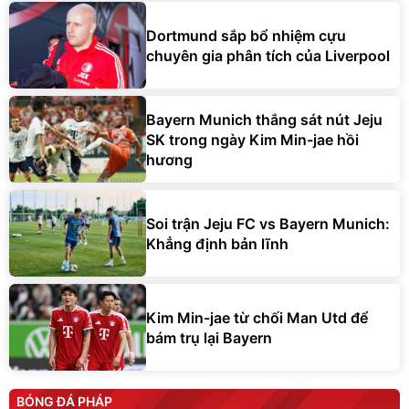
Dortmund sắp bổ nhiệm cựu
chuyên gia phân tích của Liverpool
Bayern Munich thắng sát nút Jeju
SK trong ngày Kim Min-jae hồi
hương
Soi trận Jeju FC vs Bayern Munich:
Khẳng định bản lĩnh
Kim Min-jae từ chối Man Utd để
bám trụ lại Bayern
BÓNG ĐÁ PHÁP