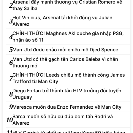
Arsenal đẩy mạnh thương vụ Cristian Romero về
2
thay Saliba
Hụt Vinicius, Arsenal tái khởi động vụ Julian
3
Alvarez
CHÍNH THỨC! Maghnes Akliouche gia nhập PSG,
4
nhận áo số 11
5
Man Utd được chào mời chiêu mộ Djed Spence
Man Utd có thể gạch tên Carlos Baleba vì chấn
6
thương mới
CHÍNH THỨC! Leeds chiêu mộ thành công James
7
Trafford từ Man City
Diego Forlan trở thành tân HLV trưởng đội tuyển
8
Uruguay
9
Maresca muốn đưa Enzo Fernandez về Man City
Barca muốn sở hữu cú đúp bom tấn Rodri và
10
Alvarez
11
HLV Carrick từ chối mua Manu Kone 50 triệu bảng