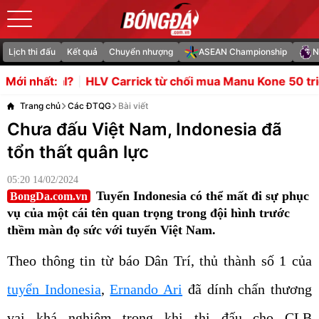
Lịch thi đấu
Kết quả
Chuyển nhượng
ASEAN Championship
N
arrick từ chối mua Manu Kone 50 triệu bảng
Vì sao Ars
Mới nhất:
Trang chủ
Các ĐTQG
Bài viết
Chưa đấu Việt Nam, Indonesia đã
tổn thất quân lực
05:20 14/02/2024
Tuyển Indonesia có thể mất đi sự phục
BongDa.com.vn
vụ của một cái tên quan trọng trong đội hình trước
thềm màn đọ sức với tuyển Việt Nam.
Theo thông tin từ báo Dân Trí, thủ thành số 1 của
tuyển Indonesia
,
Ernando Ari
đã dính chấn thương
vai khá nghiêm trọng khi thi đấu cho CLB