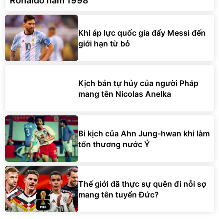
Ronaldo năm 1998
Khi áp lực quốc gia đẩy Messi đến
giới hạn từ bỏ
Kịch bản tự hủy của người Pháp
mang tên Nicolas Anelka
Bi kịch của Ahn Jung-hwan khi làm
tổn thương nước Ý
Thế giới đã thực sự quên đi nỗi sợ
mang tên tuyển Đức?