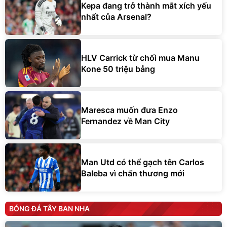
Kepa đang trở thành mắt xích yếu
nhất của Arsenal?
HLV Carrick từ chối mua Manu
Kone 50 triệu bảng
Maresca muốn đưa Enzo
Fernandez về Man City
Man Utd có thể gạch tên Carlos
Baleba vì chấn thương mới
BÓNG ĐÁ TÂY BAN NHA