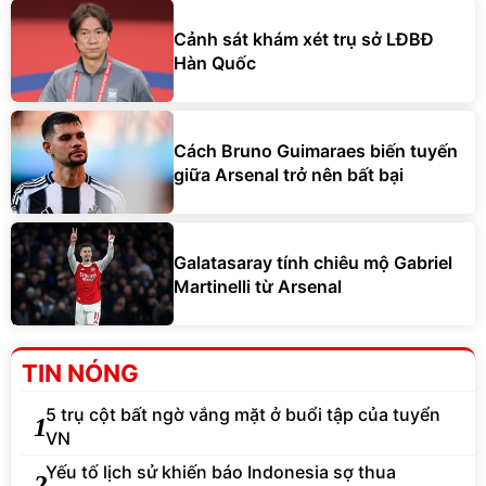
Cảnh sát khám xét trụ sở LĐBĐ
Hàn Quốc
Cách Bruno Guimaraes biến tuyến
giữa Arsenal trở nên bất bại
Galatasaray tính chiêu mộ Gabriel
Martinelli từ Arsenal
TIN NÓNG
5 trụ cột bất ngờ vắng mặt ở buổi tập của tuyển
1
VN
Yếu tố lịch sử khiến báo Indonesia sợ thua
2