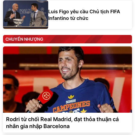
Luis Figo yêu cầu Chủ tịch FIFA
Infantino từ chức
CHUYỂN NHƯỢNG
Rodri từ chối Real Madrid, đạt thỏa thuận cá
nhân gia nhập Barcelona