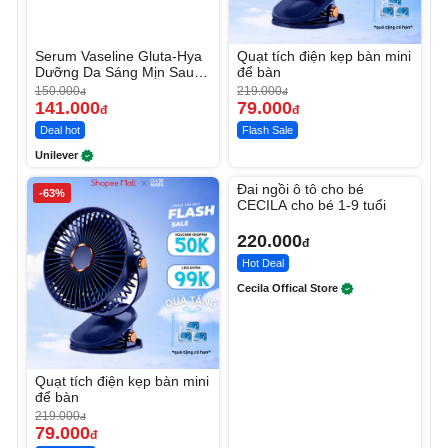
Serum Vaseline Gluta-Hya
Quạt tích điện kẹp bàn mini
Dưỡng Da Sáng Mịn Sau 7
để bàn
Ngày
150.000
219.000
đ
đ
141.000
79.000
đ
đ
Deal hot
Flash Sale
Unilever
Unmute
Đai ngồi ô tô cho bé
-63%
CECILA cho bé 1-9 tuổi
220.000
đ
Hot Deal
Cecila Offical Store
Quạt tích điện kẹp bàn mini
để bàn
219.000
đ
79.000
đ