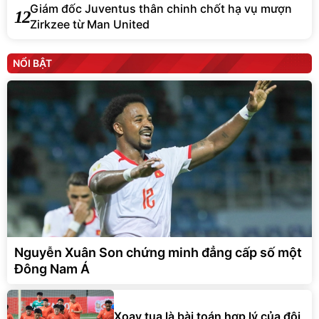
Giám đốc Juventus thân chinh chốt hạ vụ mượn
12
Zirkzee từ Man United
NỔI BẬT
Nguyễn Xuân Son chứng minh đẳng cấp số một
Đông Nam Á
Xoay tua là bài toán hợp lý của đội