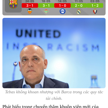
24-05
18-05
14-05
11-05
03-05
3 - 1
3 - 1
1 - 0
2 - 0
1 - 2
Tebas không khoan nhượng với Barca trong các quy tắc
tài chính.
Phát biểu trong chuyến thăm khuôn viên mới của