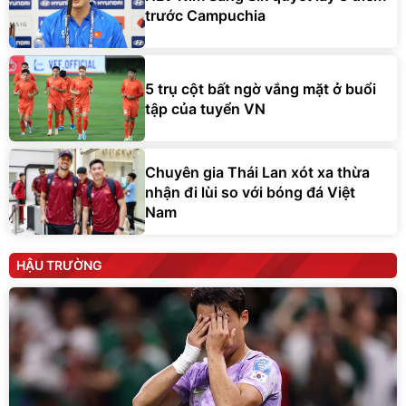
trước Campuchia
5 trụ cột bất ngờ vắng mặt ở buổi
tập của tuyển VN
Chuyên gia Thái Lan xót xa thừa
nhận đi lùi so với bóng đá Việt
Nam
HẬU TRƯỜNG