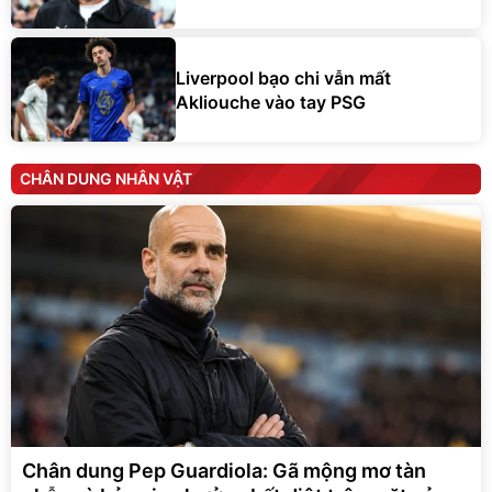
Liverpool bạo chi vẫn mất
Akliouche vào tay PSG
CHÂN DUNG NHÂN VẬT
Chân dung Pep Guardiola: Gã mộng mơ tàn