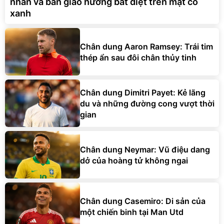
nhẫn và bản giao hưởng bất diệt trên mặt cỏ
xanh
Chân dung Aaron Ramsey: Trái tim
thép ẩn sau đôi chân thủy tinh
Chân dung Dimitri Payet: Kẻ lãng
du và những đường cong vượt thời
gian
Chân dung Neymar: Vũ điệu dang
dở của hoàng tử không ngai
Chân dung Casemiro: Di sản của
một chiến binh tại Man Utd