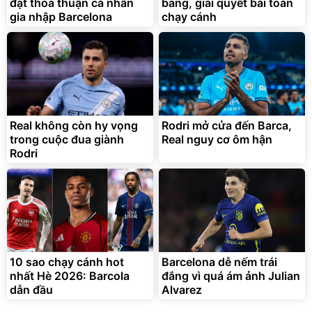
đạt thỏa thuận cá nhân
bảng, giải quyết bài toán
Đã bán nhiều
gia nhập Barcelona
chạy cánh
Real không còn hy vọng
Rodri mở cửa đến Barca,
trong cuộc đua giành
Real nguy cơ ôm hận
Rodri
10 sao chạy cánh hot
Barcelona dễ nếm trái
nhất Hè 2026: Barcola
đắng vì quá ám ảnh Julian
dẫn đầu
Alvarez