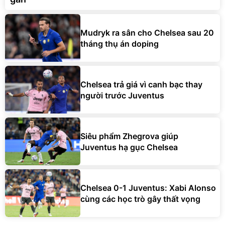
Mudryk ra sân cho Chelsea sau 20
tháng thụ án doping
Chelsea trả giá vì canh bạc thay
người trước Juventus
Siêu phẩm Zhegrova giúp
Juventus hạ gục Chelsea
Chelsea 0-1 Juventus: Xabi Alonso
cùng các học trò gây thất vọng