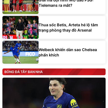
Tielemans ra mắt?
Thua sốc Betis, Arteta hé lộ tâm
trạng phòng thay đồ Arsenal
Welbeck khiến dàn sao Chelsea
phấn khích
BÓNG ĐÁ TÂY BAN NHA