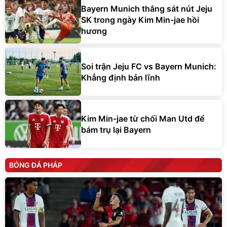
Bayern Munich thắng sát nút Jeju
SK trong ngày Kim Min-jae hồi
hương
Soi trận Jeju FC vs Bayern Munich:
Khẳng định bản lĩnh
Kim Min-jae từ chối Man Utd để
bám trụ lại Bayern
BÓNG ĐÁ PHÁP