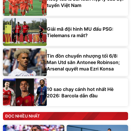
tuyển Việt Nam
Giải mã đội hình MU đấu PSG:
Tielemans ra mắt?
Tin đồn chuyển nhượng tối 6/8:
Man Utd săn Antonee Robinson;
Arsenal quyết mua Ezri Konsa
10 sao chạy cánh hot nhất Hè
2026: Barcola dẫn đầu
ĐỌC NHIỀU NHẤT