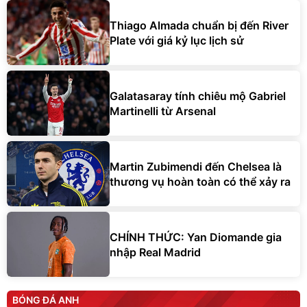
Thiago Almada chuẩn bị đến River
Plate với giá kỷ lục lịch sử
Galatasaray tính chiêu mộ Gabriel
Martinelli từ Arsenal
Martin Zubimendi đến Chelsea là
thương vụ hoàn toàn có thể xảy ra
CHÍNH THỨC: Yan Diomande gia
nhập Real Madrid
BÓNG ĐÁ ANH