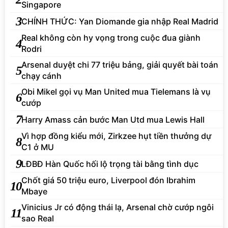
Singapore
3
CHÍNH THỨC: Yan Diomande gia nhập Real Madrid
Real không còn hy vọng trong cuộc đua giành
4
Rodri
Arsenal duyệt chi 77 triệu bảng, giải quyết bài toán
5
chạy cánh
Obi Mikel gọi vụ Man United mua Tielemans là vụ
6
cướp
7
Harry Amass cản bước Man Utd mua Lewis Hall
Vì hợp đồng kiểu mới, Zirkzee hụt tiền thưởng dự
8
C1 ở MU
9
LĐBĐ Hàn Quốc hối lộ trọng tài bằng tình dục
Chốt giá 50 triệu euro, Liverpool đón Ibrahim
10
Mbaye
Vinicius Jr có động thái lạ, Arsenal chờ cướp ngôi
11
sao Real