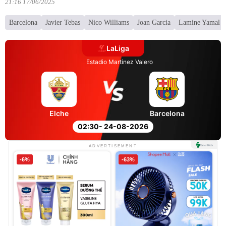
21:16 17/06/2025
Barcelona
Javier Tebas
Nico Williams
Joan Garcia
Lamine Yamal
LaLiga
Estadio Martinez Valero
Elche
Barcelona
02:30
- 24-08-2026
ADVERTISEMENT
-6%
-63%